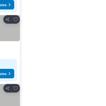
cios
Agregar a favoritos
Compartir
cios
Agregar a favoritos
Compartir