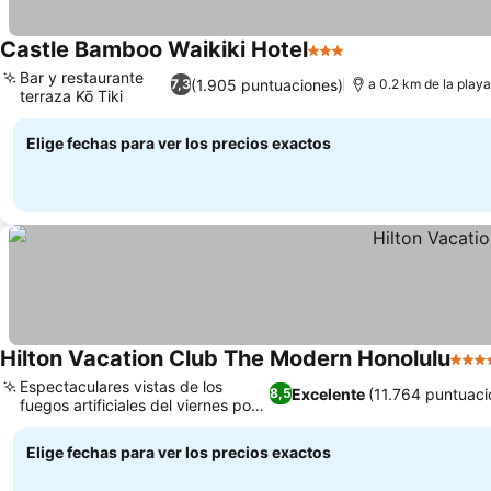
Castle Bamboo Waikiki Hotel
3 Estrellas
Ver precios
Bar y restaurante
(1.905 puntuaciones)
7,3
a 0.2 km de la playa
terraza Kō Tiki
Ver precios
Elige fechas para ver los precios exactos
Hilton Vacation Club The Modern Honolulu
4 Est
Espectaculares vistas de los
Excelente
(11.764 puntuaci
8,5
fuegos artificiales del viernes por
Ver precios
la noche
Elige fechas para ver los precios exactos