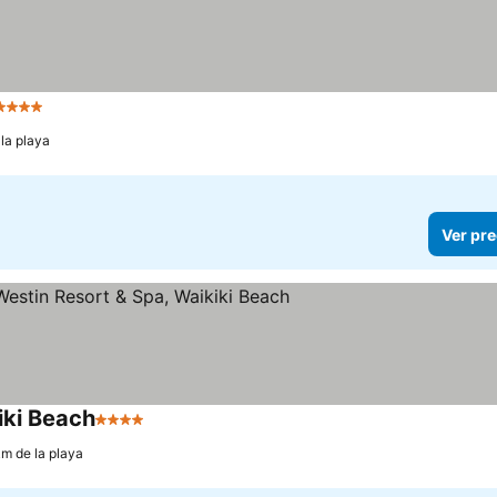
4 Estrellas
Ver precios
 la playa
Ver pre
iki Beach
4 Estrellas
Ver precios
km de la playa