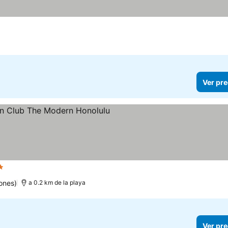
Ver pre
rellas
Ver precios
ones)
a 0.2 km de la playa
Ver pre