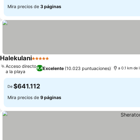
Mira precios de
3 páginas
Halekulani
5 Estrellas
Ver precios
Acceso directo
Excelente
(10.023 puntuaciones)
9,4
a 0.1 km de 
a la playa
Ver precios
$641.112
De
Mira precios de
9 páginas