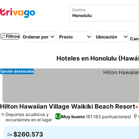
Destino
Filtros
Ordenar por
Precio
Ubicación
Canc
Hoteles en Honolulu (Hawái
Opción destacada
Hilton Hawaiian Village Waikiki Beach Resort
4
Deportes acuáticos y
Muy bueno
(61.183 puntuaciones)
8,2
excursiones en el lugar
Ver precios
$260.573
De