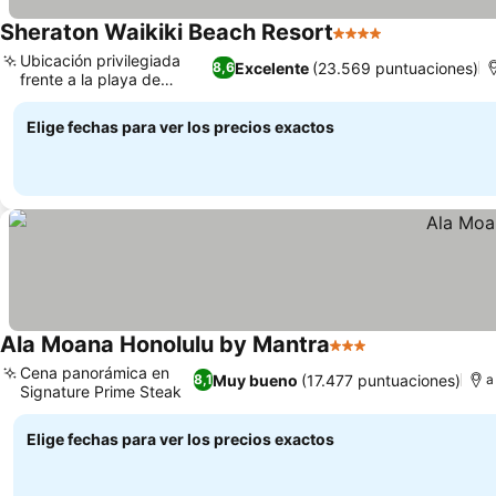
Sheraton Waikiki Beach Resort
4 Estrellas
Ver precios
Ubicación privilegiada
Excelente
(23.569 puntuaciones)
8,6
frente a la playa de
Ver precios
Waikiki
Elige fechas para ver los precios exactos
Ala Moana Honolulu by Mantra
3 Estrellas
Ver precios
Cena panorámica en
Muy bueno
(17.477 puntuaciones)
8,1
a
Signature Prime Steak
Ver precios
Elige fechas para ver los precios exactos