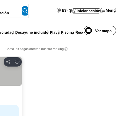
ES · $
Menú
Iniciar sesión
ación
Ver mapa
a ciudad
Desayuno incluido
Playa
Piscina
Resort
Aire acondicio
Cómo los pagos afectan nuestro ranking
Agregar a favoritos
Compartir