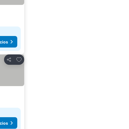
cios
Agregar a favoritos
Compartir
cios