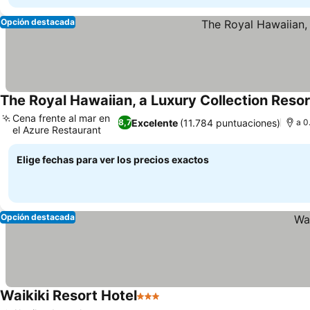
Opción destacada
The Royal Hawaiian, a Luxury Collection Resor
Cena frente al mar en
Excelente
(11.784 puntuaciones)
8,7
a 0
el Azure Restaurant
Ver precios
Elige fechas para ver los precios exactos
Opción destacada
Waikiki Resort Hotel
3 Estrellas
Ver precios