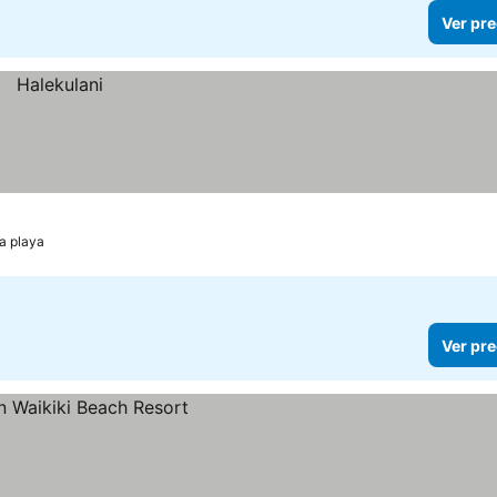
Ver pre
la playa
Ver pre