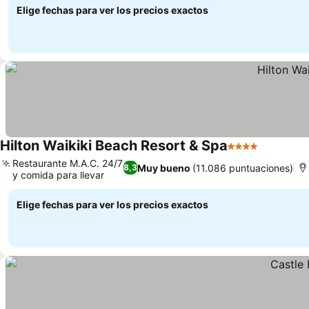
Elige fechas para ver los precios exactos
Hilton Waikiki Beach Resort & Spa
4 Estrellas
Ver preci
Restaurante M.A.C. 24/7
Muy bueno
(11.086 puntuaciones)
8,3
y comida para llevar
Ver precios
Elige fechas para ver los precios exactos