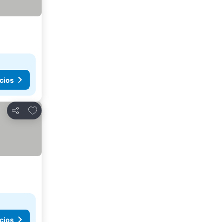
cios
Agregar a favoritos
Compartir
cios