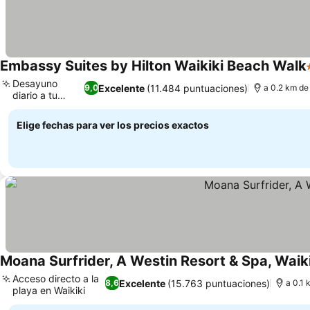
Embassy Suites by Hilton Waikiki Beach Walk
Desayuno
Excelente
(11.484 puntuaciones)
9,0
a 0.2 km de
diario a tu
Ver precios
gusto
Elige fechas para ver los precios exactos
Moana Surfrider, A Westin Resort & Spa, Waik
Acceso directo a la
Excelente
(15.763 puntuaciones)
8,6
a 0.1 
playa en Waikiki
Ver precios