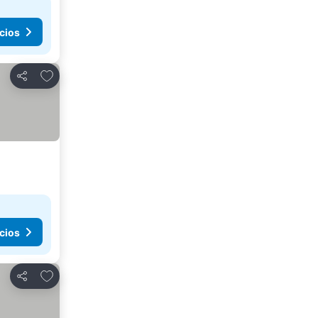
cios
Agregar a favoritos
Compartir
cios
Agregar a favoritos
Compartir