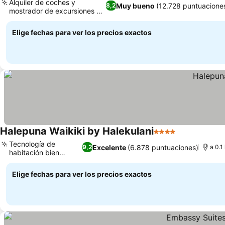
Alquiler de coches y
Muy bueno
(12.728 puntuacione
8,2
mostrador de excursiones en
Ver precios
el hotel
Elige fechas para ver los precios exactos
Halepuna Waikiki by Halekulani
4 Estrellas
Ver precios
Tecnología de
Excelente
(6.878 puntuaciones)
9,2
a 0.1
habitación bien
Ver precios
pensada
Elige fechas para ver los precios exactos