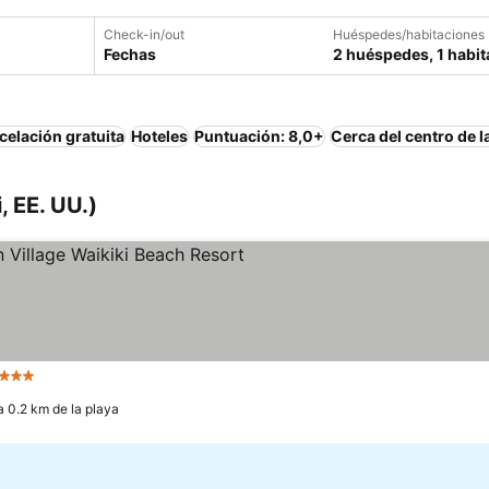
Check-in/out
Huéspedes/habitaciones
Fechas
2 huéspedes, 1 habit
elación gratuita
Hoteles
Puntuación: 8,0+
Cerca del centro de l
, EE. UU.)
 Estrellas
Ver precios
a 0.2 km de la playa