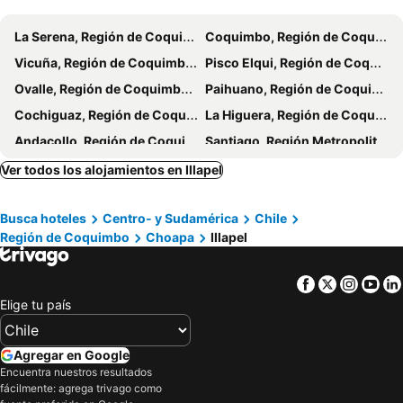
La Serena, Región de Coquimbo Hoteles
Coquimbo, Región de Coquimbo Hoteles
Vicuña, Región de Coquimbo Hoteles
Pisco Elqui, Región de Coquimbo Hoteles
Ovalle, Región de Coquimbo Hoteles
Paihuano, Región de Coquimbo Hoteles
Cochiguaz, Región de Coquimbo Hoteles
La Higuera, Región de Coquimbo Hoteles
Andacollo, Región de Coquimbo Hoteles
Santiago, Región Metropolitana de Santiago Hoteles
Viña del Mar, Región de Valparaíso Hoteles
Valdivia, Región de Los Ríos Hoteles
Ver todos los alojamientos en Illapel
Iquique, Región de Tarapacá Hoteles
Puerto Varas, Región de Los Lagos Hoteles
Busca hoteles
Centro- y Sudamérica
Chile
Pucón, Región de La Araucanía Hoteles
Antofagasta, Región de Antofagasta Hoteles
Región de Coquimbo
Choapa
Illapel
Olmué, Región de Valparaíso Hoteles
Facebook
Twitter
Insta
Yo
Elige tu país
Agregar en Google
Encuentra nuestros resultados
fácilmente: agrega trivago como