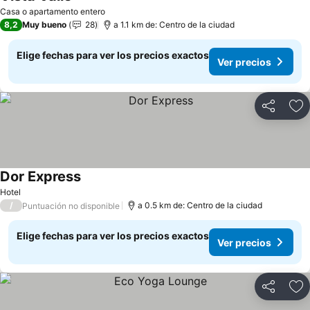
Casa o apartamento entero
8,2
Muy bueno
28
a 1.1 km de: Centro de la ciudad
Elige fechas para ver los precios exactos
Ver precios
Compartir
Ag
Dor Express
Hotel
/
a 0.5 km de: Centro de la ciudad
Puntuación no disponible
Elige fechas para ver los precios exactos
Ver precios
Compartir
Ag