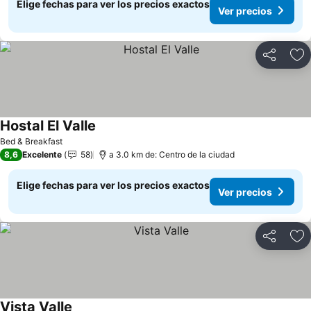
Elige fechas para ver los precios exactos
Ver precios
Compartir
Ag
Hostal El Valle
Bed & Breakfast
8,6
Excelente
58
a 3.0 km de: Centro de la ciudad
Elige fechas para ver los precios exactos
Ver precios
Compartir
Ag
Vista Valle