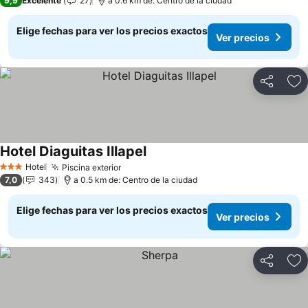
9,9
Excelente
27
a 0.6 km de: Centro de la ciudad
Elige fechas para ver los precios exactos
Ver precios
Compartir
Ag
Hotel Diaguitas Illapel
Hotel
Piscina exterior
3 Estrellas
7,0
343
a 0.5 km de: Centro de la ciudad
Elige fechas para ver los precios exactos
Ver precios
Compartir
Ag