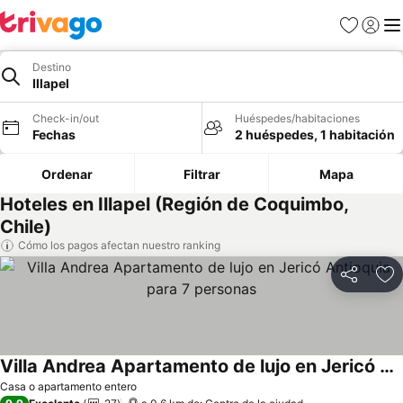
Favoritos
Iniciar 
Me
Destino
Illapel
Check-in/out
Huéspedes/habitaciones
Fechas
2 huéspedes, 1 habitación
Ordenar
Filtrar
Mapa
Hoteles en Illapel (Región de Coquimbo,
Chile)
Cómo los pagos afectan nuestro ranking
Compartir
Ag
Villa Andrea Apartamento de lujo en Jericó Antioquia para 7 personas
Casa o apartamento entero