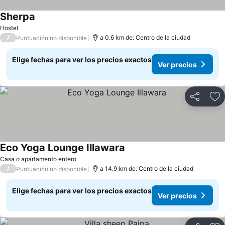
Sherpa
Hostel
/
a 0.6 km de: Centro de la ciudad
Puntuación no disponible
Elige fechas para ver los precios exactos
Ver precios
Compartir
Ag
Eco Yoga Lounge Illawara
Casa o apartamento entero
/
a 14.9 km de: Centro de la ciudad
Puntuación no disponible
Elige fechas para ver los precios exactos
Ver precios