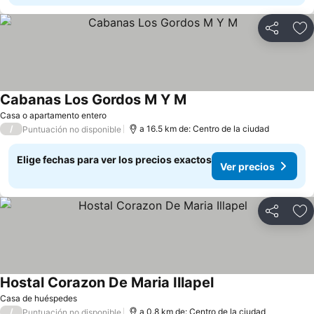
Compartir
Ag
Cabanas Los Gordos M Y M
Casa o apartamento entero
/
a 16.5 km de: Centro de la ciudad
Puntuación no disponible
Elige fechas para ver los precios exactos
Ver precios
Compartir
Ag
Hostal Corazon De Maria Illapel
Casa de huéspedes
/
a 0.8 km de: Centro de la ciudad
Puntuación no disponible