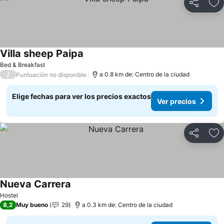
Compartir
Ag
Villa sheep Paipa
Bed & Breakfast
/
a 0.8 km de: Centro de la ciudad
Puntuación no disponible
Elige fechas para ver los precios exactos
Ver precios
Compartir
Ag
Nueva Carrera
Hostel
8,2
Muy bueno
29
a 0.3 km de: Centro de la ciudad