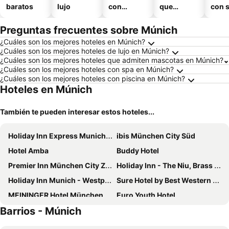
baratos
lujo
con
que
con 
piscina
aceptan
mascotas
Preguntas frecuentes sobre Múnich
¿Cuáles son los mejores hoteles en Múnich?
¿Cuáles son los mejores hoteles de lujo en Múnich?
¿Cuáles son los mejores hoteles que admiten mascotas en Múnich?
¿Cuáles son los mejores hoteles con spa en Múnich?
¿Cuáles son los mejores hoteles con piscina en Múnich?
Hoteles en Múnich
También te pueden interesar estos hoteles...
Holiday Inn Express Munich - City East By Ihg
ibis München City Süd
Hotel Amba
Buddy Hotel
Premier Inn München City Zentrum
Holiday Inn - The Niu, Brass Munich Olympiapark By Ihg
Holiday Inn Munich - Westpark By Ihg
Sure Hotel by Best Western Muenchen Hauptbahnhof
MEININGER Hotel München Zentrum
Euro Youth Hotel
Barrios - Múnich
B&B Hotel München-Moosach
Hotel Wallis
Tulip Inn München Messe
B&B HOTEL München City-Ost