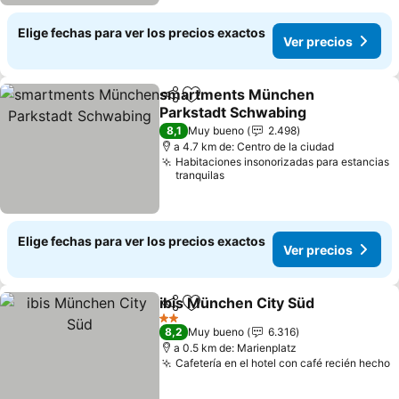
Elige fechas para ver los precios exactos
Ver precios
smartments München
Compartir
Agregar a favoritos
Parkstadt Schwabing
Ver precios
8,1
Muy bueno
2.498
a 4.7 km de: Centro de la ciudad
Habitaciones insonorizadas para estancias
tranquilas
Elige fechas para ver los precios exactos
Ver precios
ibis München City Süd
Compartir
Agregar a favoritos
Ver 
2 Estrellas
8,2
Muy bueno
6.316
a 0.5 km de: Marienplatz
Cafetería en el hotel con café recién hecho
V