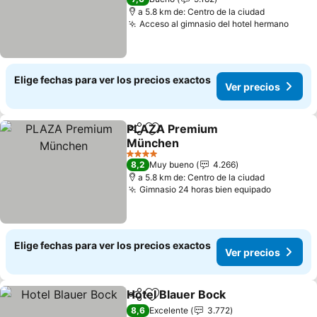
a 5.8 km de: Centro de la ciudad
Acceso al gimnasio del hotel hermano
Ver p
Elige fechas para ver los precios exactos
Ver precios
PLAZA Premium
Compartir
Agregar a favoritos
München
Ver precios
4 Estrellas
8,2
Muy bueno
4.266
a 5.8 km de: Centro de la ciudad
Gimnasio 24 horas bien equipado
Ver prec
Elige fechas para ver los precios exactos
Ver precios
Hotel Blauer Bock
Compartir
Agregar a favoritos
Ver prec
8,6
Excelente
3.772