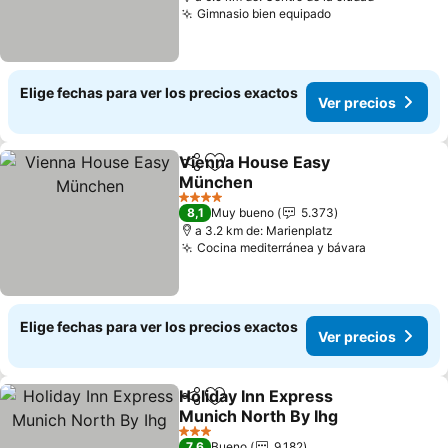
Gimnasio bien equipado
Ver precios
Elige fechas para ver los precios exactos
Ver precios
Vienna House Easy
Compartir
Agregar a favoritos
München
Ver precios
4 Estrellas
8,1
Muy bueno
5.373
a 3.2 km de: Marienplatz
Cocina mediterránea y bávara
Ver precio
Elige fechas para ver los precios exactos
Ver precios
Holiday Inn Express
Compartir
Agregar a favoritos
Munich North By Ihg
Ver precios
3 Estrellas
7,6
Bueno
9.182