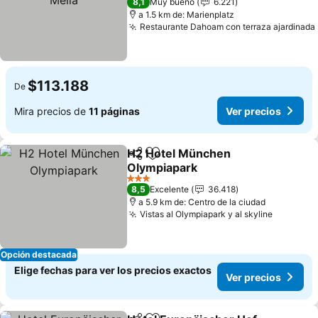
8,1
Muy bueno
6.221
a 1.5 km de: Marienplatz
Restaurante Dahoam con terraza ajardinada
$113.188
De
Mira precios de
11 páginas
Ver precios
H2 Hotel München
Compartir
Agregar a favoritos
Olympiapark
Ver precios
3 Estrellas
8,5
Excelente
36.418
a 5.9 km de: Centro de la ciudad
Vistas al Olympiapark y al skyline
Ver prec
Opción destacada
Elige fechas para ver los precios exactos
Ver precios