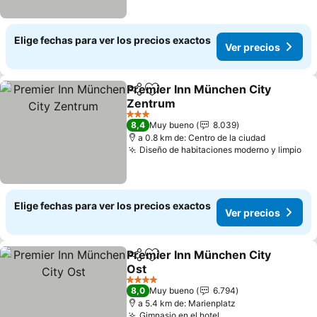
Elige fechas para ver los precios exactos
Ver precios
Premier Inn München City
Compartir
Agregar a favoritos
Zentrum
Ver precios
3 Estrellas
8,4
Muy bueno
8.039
a 0.8 km de: Centro de la ciudad
Diseño de habitaciones moderno y limpio
Ve
Elige fechas para ver los precios exactos
Ver precios
Premier Inn München City
Compartir
Agregar a favoritos
Ost
Ver precios
4 Estrellas
8,0
Muy bueno
6.794
a 5.4 km de: Marienplatz
Gimnasio en el hotel