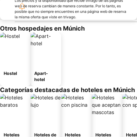
Los precios y la disponibilidad que recibe trivago de las páginas
web de reserva cambian de manera constante. Por lo tanto, es
posible que no siempre encuentres en una página web de reserva
la misma oferta que viste en trivago.
Otros hospedajes en Múnich
Hostel
Apart-
hotel
Categorías destacadas de hoteles en Múnich
Hoteles
Hoteles de
Hoteles
Hoteles
Hote