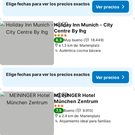
Elige fechas para ver los precios exactos
Ver precios
Holiday Inn Munich - City
Compartir
Agregar a favoritos
Centre By Ihg
Ver precios
4 Estrellas
8,3
Muy bueno
18.449
a 1.3 km de: Marienplatz
Auténtica cocina bávara
Ver precios
Elige fechas para ver los precios exactos
Ver precios
MEININGER Hotel
Compartir
Agregar a favoritos
München Zentrum
Ver precios
3 Estrellas
7,5
Bueno
9.910
a 2.4 km de: Marienplatz
Alojamiento ideal para familias
Ver precio