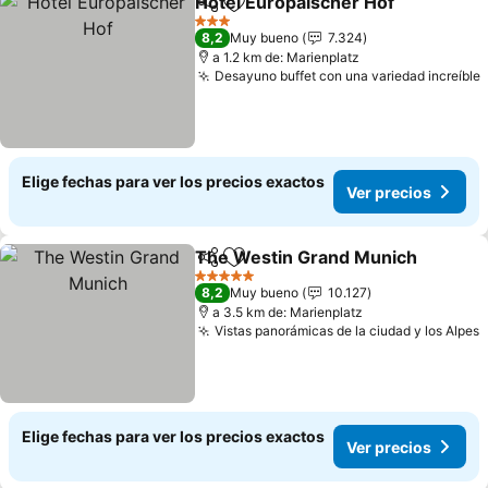
Hotel Europäischer Hof
Compartir
Agregar a favoritos
Ve
3 Estrellas
8,2
Muy bueno
7.324
a 1.2 km de: Marienplatz
Desayuno buffet con una variedad increíble
Elige fechas para ver los precios exactos
Ver precios
The Westin Grand Munich
Compartir
Agregar a favoritos
5 Estrellas
8,2
Muy bueno
10.127
a 3.5 km de: Marienplatz
Vistas panorámicas de la ciudad y los Alpes
V
Elige fechas para ver los precios exactos
Ver precios