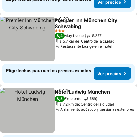
Ver precios
Premier Inn München City
Compartir
Agregar a favoritos
Schwabing
Ver precios
3 Estrellas
8,4
Muy bueno
5.257
a 5.7 km de: Centro de la ciudad
Restaurante lounge en el hotel
Ver precio
Elige fechas para ver los precios exactos
Ver precios
Hotel Ludwig München
Compartir
Agregar a favoritos
Ver
8,8
Excelente
589
a 7.2 km de: Centro de la ciudad
Aislamiento acústico y persianas exteriores
V