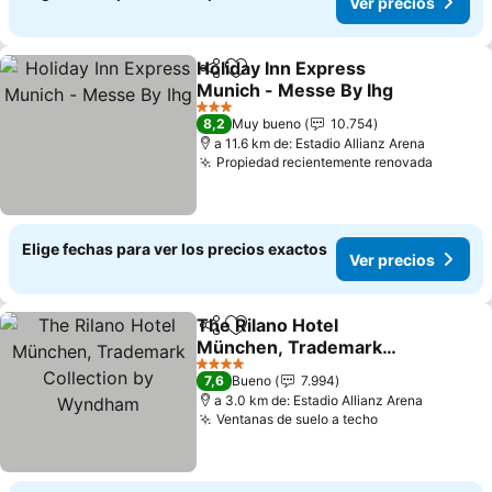
Ver precios
Holiday Inn Express
Compartir
Agregar a favoritos
Munich - Messe By Ihg
Ver precios
3 Estrellas
8,2
Muy bueno
10.754
a 11.6 km de: Estadio Allianz Arena
Propiedad recientemente renovada
Ver pre
Elige fechas para ver los precios exactos
Ver precios
The Rilano Hotel
Compartir
Agregar a favoritos
München, Trademark
Collection by Wyndham
Ver precios
4 Estrellas
7,6
Bueno
7.994
a 3.0 km de: Estadio Allianz Arena
Ventanas de suelo a techo
Ver precios