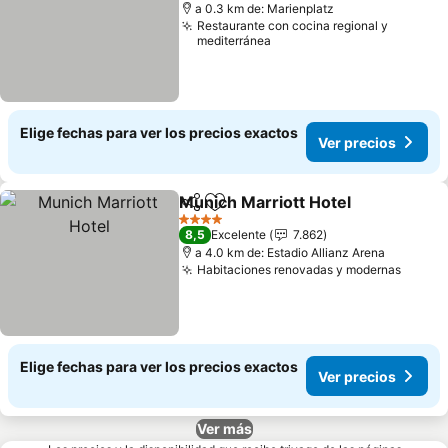
a 0.3 km de: Marienplatz
Restaurante con cocina regional y
mediterránea
Elige fechas para ver los precios exactos
Ver precios
Munich Marriott Hotel
Compartir
Agregar a favoritos
Ver 
4 Estrellas
8,5
Excelente
7.862
a 4.0 km de: Estadio Allianz Arena
Habitaciones renovadas y modernas
Ver pr
Elige fechas para ver los precios exactos
Ver precios
Ver más