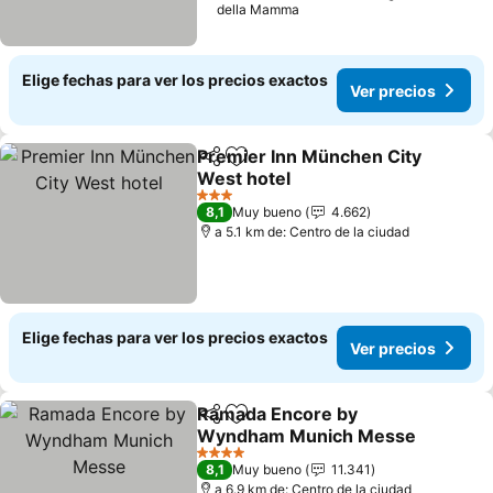
della Mamma
Elige fechas para ver los precios exactos
Ver precios
Premier Inn München City
Compartir
Agregar a favoritos
West hotel
Ver precios
3 Estrellas
8,1
Muy bueno
4.662
a 5.1 km de: Centro de la ciudad
Elige fechas para ver los precios exactos
Ver precios
Ramada Encore by
Compartir
Agregar a favoritos
Wyndham Munich Messe
Ver precios
4 Estrellas
8,1
Muy bueno
11.341
a 6.9 km de: Centro de la ciudad