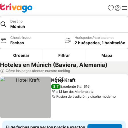
Favoritos
Iniciar 
Me
Destino
Múnich
Check-in/out
Huéspedes/habitaciones
Fechas
2 huéspedes, 1 habitación
Ordenar
Filtrar
Mapa
Hoteles en Múnich (Baviera, Alemania)
Cómo los pagos afectan nuestro ranking
Hotel Kraft
Compartir
Agregar a favoritos
Ver precios
8,7
Excelente
616
a 1.1 km de: Marienplatz
Fusión de tradición y diseño moderno
Ver p
Elige fechas para ver los precios exactos