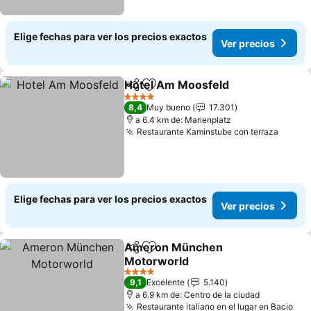
Elige fechas para ver los precios exactos
Ver precios
Hotel Am Moosfeld
Compartir
Agregar a favoritos
Ver pre
4 Estrellas
8,4
Muy bueno
17.301
a 6.4 km de: Marienplatz
Restaurante Kaminstube con terraza
Ver pr
Elige fechas para ver los precios exactos
Ver precios
Ameron München
Compartir
Agregar a favoritos
Motorworld
Ver precios
4 Estrellas
9,1
Excelente
5.140
a 6.9 km de: Centro de la ciudad
Restaurante italiano en el lugar en Bacio