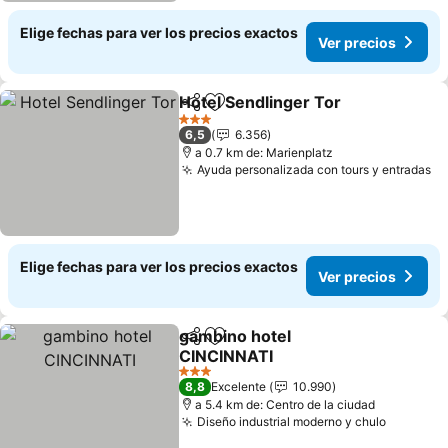
Elige fechas para ver los precios exactos
Ver precios
Hotel Sendlinger Tor
Compartir
Agregar a favoritos
Ver p
3 Estrellas
6,5
6.356
a 0.7 km de: Marienplatz
Ayuda personalizada con tours y entradas
Ve
Elige fechas para ver los precios exactos
Ver precios
gambino hotel
Compartir
Agregar a favoritos
CINCINNATI
Ver precios
3 Estrellas
8,8
Excelente
10.990
a 5.4 km de: Centro de la ciudad
Diseño industrial moderno y chulo
Ver prec