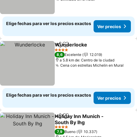
Ver precios
Elige fechas para ver los precios exactos
Ver precios
Wunderlocke
Compartir
Agregar a favoritos
Ver precios
4 Estrellas
8,6
Excelente
12.019
a 5.8 km de: Centro de la ciudad
Cena con estrellas Michelin en Mural
Ver p
Elige fechas para ver los precios exactos
Ver precios
Holiday Inn Munich -
Compartir
Agregar a favoritos
South By Ihg
Ver precios
4 Estrellas
7,9
Bueno
10.337