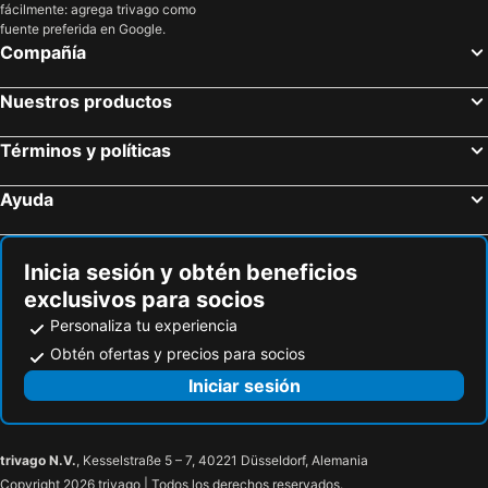
fácilmente: agrega trivago como
Hamburgo, Hamburgo Hoteles
Colonia, Renania del Norte-Westfalia Hoteles
Hotel S16
Hotel Eder
fuente preferida en Google.
Fráncfort, Hesse Hoteles
Dusseldorf, Renania del Norte-Westfalia Hoteles
Compañía
Stuttgart, Baden-Wurtemberg Hoteles
Dresde, Sajonia Hoteles
Nuestros productos
Friburgo de Brisgovia, Baden-Wurtemberg Hoteles
Términos y políticas
Ayuda
Inicia sesión y obtén beneficios
exclusivos para socios
Personaliza tu experiencia
Obtén ofertas y precios para socios
Iniciar sesión
trivago N.V.
, Kesselstraße 5 – 7, 40221 Düsseldorf, Alemania
Copyright 2026 trivago | Todos los derechos reservados.