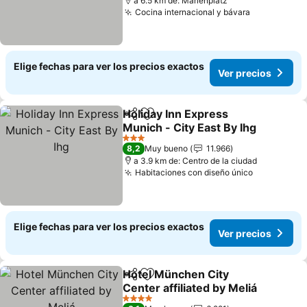
a 6.5 km de: Marienplatz
Cocina internacional y bávara
Ver precio
Elige fechas para ver los precios exactos
Ver precios
Holiday Inn Express
Compartir
Agregar a favoritos
Munich - City East By Ihg
Ver precios
3 Estrellas
8,2
Muy bueno
11.966
a 3.9 km de: Centro de la ciudad
Habitaciones con diseño único
Ver precio
Elige fechas para ver los precios exactos
Ver precios
Hotel München City
Compartir
Agregar a favoritos
Center affiliated by Meliá
Ver precios
4 Estrellas