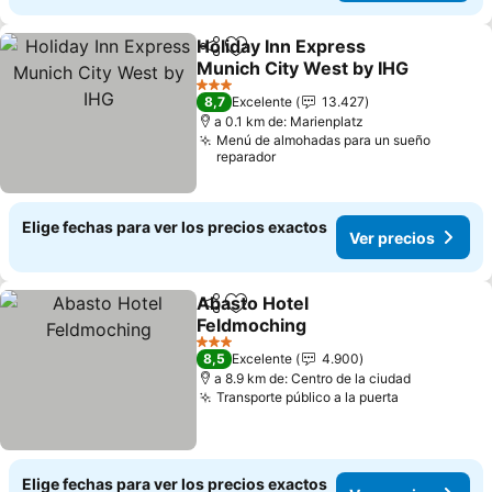
Holiday Inn Express
Compartir
Agregar a favoritos
Munich City West by IHG
Ver precios
3 Estrellas
8,7
Excelente
13.427
a 0.1 km de: Marienplatz
Menú de almohadas para un sueño
reparador
Elige fechas para ver los precios exactos
Ver precios
Abasto Hotel
Compartir
Agregar a favoritos
Feldmoching
Ver precios
3 Estrellas
8,5
Excelente
4.900
a 8.9 km de: Centro de la ciudad
Transporte público a la puerta
Ver precio
Elige fechas para ver los precios exactos