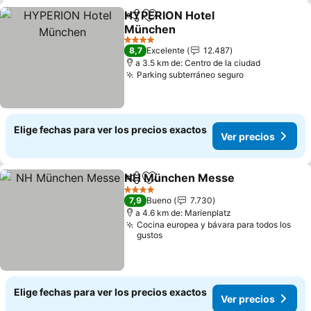
HYPERION Hotel
Compartir
Agregar a favoritos
München
Ver precios
4 Estrellas
8,7
Excelente
12.487
a 3.5 km de: Centro de la ciudad
Parking subterráneo seguro
Ver precios
Elige fechas para ver los precios exactos
Ver precios
NH München Messe
Compartir
Agregar a favoritos
Ver p
4 Estrellas
7,9
Bueno
7.730
a 4.6 km de: Marienplatz
Cocina europea y bávara para todos los
gustos
Elige fechas para ver los precios exactos
Ver precios