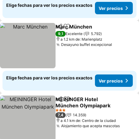
Elige fechas para ver los precios exactos
Ver precios
Marc München
Compartir
Agregar a favoritos
Ver precios
9,1
Excelente
5.792
a 1.2 km de: Marienplatz
Desayuno buffet excepcional
Ver precios
Elige fechas para ver los precios exactos
Ver precios
MEININGER Hotel
Compartir
Agregar a favoritos
München Olympiapark
Ver precios
3 Estrellas
7,4
14.359
a 4.1 km de: Centro de la ciudad
Alojamiento que acepta mascotas
Ver prec