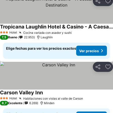
Compartir
Ag
Tropicana Laughlin Hotel & Casino - A Caesars Rewards Destination
Hotel
Cocina variada con asador y sushi
3 Estrellas
7,5
Bueno
22.953
Laughlin
Elige fechas para ver los precios exactos
Ver precios
Compartir
Ag
Carson Valley Inn
Hotel
Habitaciones con vistas al valle de Carson
3 Estrellas
8,7
Excelente
6.269
Minden