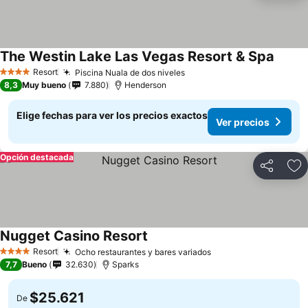
The Westin Lake Las Vegas Resort & Spa
Resort
Piscina Nuala de dos niveles
4 Estrellas
8,3
Muy bueno
7.880
Henderson
Elige fechas para ver los precios exactos
Ver precios
Opción destacada
Compartir
Ag
Nugget Casino Resort
Resort
Ocho restaurantes y bares variados
4 Estrellas
7,7
Bueno
32.630
Sparks
$25.621
De