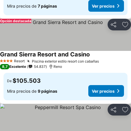
Mira precios de
7 páginas
Ver precios
Opción destacada
Compartir
Ag
Grand Sierra Resort and Casino
Resort
Piscina exterior estilo resort con cabañas
4 Estrellas
8,7
Excelente
54.837
Reno
$105.503
De
Mira precios de
9 páginas
Ver precios
Compartir
Ag