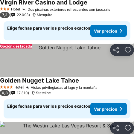
Virgin River Casino and Lodge
Hotel
Dos piscinas exteriores refrescantes con jacuzzis
3 Estrellas
7,2
22.093
Mesquite
Elige fechas para ver los precios exactos
Ver precios
Opción destacada
Compartir
Ag
Golden Nugget Lake Tahoe
Hotel
Vistas privilegiadas al lago y la montaña
4 Estrellas
6,3
17.310
Stateline
Elige fechas para ver los precios exactos
Ver precios
Compartir
Ag