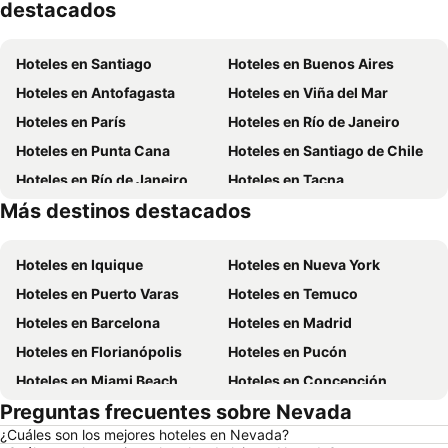
destacados
Hoteles en Santiago
Hoteles en Buenos Aires
Hoteles en Antofagasta
Hoteles en Viña del Mar
Hoteles en París
Hoteles en Río de Janeiro
Hoteles en Punta Cana
Hoteles en Santiago de Chile
Hoteles en Río de Janeiro
Hoteles en Tacna
Más destinos destacados
Hoteles en Aruba
Hoteles en Brasil
Hoteles en Iquique
Hoteles en Nueva York
Hoteles en Puerto Varas
Hoteles en Temuco
Hoteles en Barcelona
Hoteles en Madrid
Hoteles en Florianópolis
Hoteles en Pucón
Hoteles en Miami Beach
Hoteles en Concepción
Preguntas frecuentes sobre Nevada
Hoteles en Roma
Hoteles en La Serena
¿Cuáles son los mejores hoteles en Nevada?
Hoteles en Puerto Montt
Hoteles en Lima