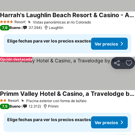
Harrah's Laughlin Beach Resort & Casino - A Caesars Rewards Destination
Resort
Vistas panorámicas al río Colorado
4 Estrellas
7,6
Bueno
37.394
Laughlin
Elige fechas para ver los precios exactos
Ver precios
Opción destacada
Compartir
Ag
Primm Valley Hotel & Casino, a Travelodge by Wyndham
Resort
Piscina exterior con forma de búfalo
2 Estrellas
7,5
Bueno
12.312
Primm
Elige fechas para ver los precios exactos
Ver precios