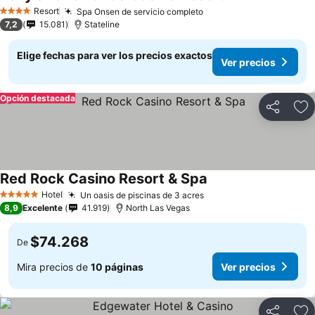
Resort
Spa Onsen de servicio completo
4 Estrellas
7,2
15.081
Stateline
Elige fechas para ver los precios exactos
Ver precios
Opción destacada
Compartir
Ag
Red Rock Casino Resort & Spa
Hotel
Un oasis de piscinas de 3 acres
5 Estrellas
8,9
Excelente
41.919
North Las Vegas
$74.268
De
Mira precios de
10 páginas
Ver precios