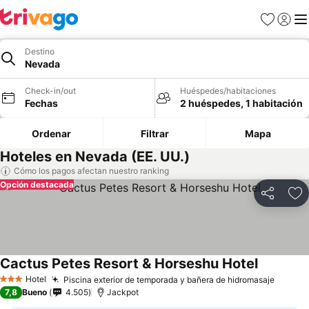
Favoritos
Iniciar 
Me
Destino
Nevada
Check-in/out
Huéspedes/habitaciones
Fechas
2 huéspedes, 1 habitación
Ordenar
Filtrar
Mapa
Hoteles en Nevada (EE. UU.)
Cómo los pagos afectan nuestro ranking
Opción destacada
Compartir
Ag
Cactus Petes Resort & Horseshu Hotel
Hotel
Piscina exterior de temporada y bañera de hidromasaje
3 Estrellas
7,8
Bueno
4.505
Jackpot