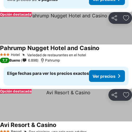
Opción destacada
Compartir
Ag
Pahrump Nugget Hotel and Casino
Hotel
Variedad de restaurantes en el hotel
3 Estrellas
7,7
Bueno
6.898
Pahrump
Elige fechas para ver los precios exactos
Ver precios
Opción destacada
Compartir
Ag
Avi Resort & Casino
Resort
Dos piscinas, una solo para adultos