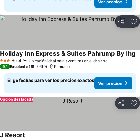
Ver precios
Compartir
Ag
Holiday Inn Express & Suites Pahrump By Ihg
Hotel
Ubicación ideal para aventuras en el desierto
3 Estrellas
9,1
Excelente
5.619
Pahrump
Elige fechas para ver los precios exactos
Ver precios
Opción destacada
Compartir
Ag
J Resort