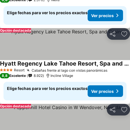
Elige fechas para ver los precios exactos
Ver precios
Opción destacada
Compartir
Ag
Hyatt Regency Lake Tahoe Resort, Spa and Casino
Resort
Cabañas frente al lago con vistas panorámicas
4 Estrellas
8,8
Excelente
8.922
Incline Village
Elige fechas para ver los precios exactos
Ver precios
Opción destacada
Compartir
Ag