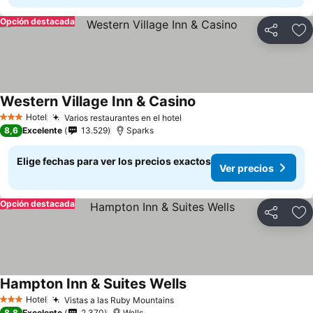
Opción destacada
Compartir
Ag
Western Village Inn & Casino
Hotel
Varios restaurantes en el hotel
3 Estrellas
8,6
Excelente
13.529
Sparks
Elige fechas para ver los precios exactos
Ver precios
Opción destacada
Compartir
Ag
Hampton Inn & Suites Wells
Hotel
Vistas a las Ruby Mountains
3 Estrellas
8,8
Excelente
2.370
Wells