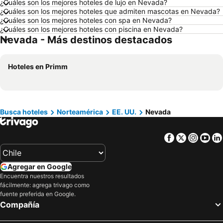
¿Cuáles son los mejores hoteles de lujo en Nevada?
Hoteles en Valdivia
Hoteles en San Andrés
¿Cuáles son los mejores hoteles que admiten mascotas en Nevada?
¿Cuáles son los mejores hoteles con spa en Nevada?
Hoteles en Búzios
Hoteles en Chillán
¿Cuáles son los mejores hoteles con piscina en Nevada?
Nevada - Más destinos destacados
Hoteles en Arica
Hoteles en Curazao
Hoteles en Chile
Hoteles en Región Metropolitana de Santiago
Hoteles en Primm
Hoteles en Chiloé
Hoteles en Isla de Pascua
Hoteles en Asunción
Hoteles en Cerdeña
Hoteles en Curicó
Hoteles en Provincia de Osorno
Hoteles en Jamaica
Hoteles en Lacio
Busca hoteles
Norteamérica
EE. UU.
Nevada
Hoteles en Puerto Plata
Hoteles en Región de Arica y Parinacota
Facebook
Twitter
Insta
Yo
Hoteles en Costa Rica
Hoteles en Colombia
Hoteles en Panamá
Hoteles en Andalucía
Agregar en Google
Hoteles en Quintana Roo
Hoteles en Prefectura Tokio
Encuentra nuestros resultados
fácilmente: agrega trivago como
fuente preferida en Google.
Compañía