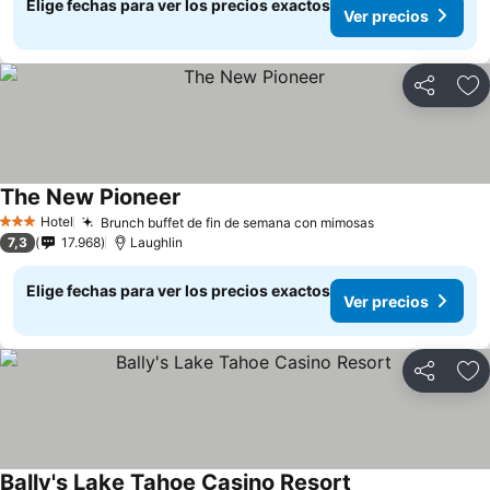
Elige fechas para ver los precios exactos
Ver precios
Compartir
Ag
The New Pioneer
Hotel
Brunch buffet de fin de semana con mimosas
3 Estrellas
7,3
17.968
Laughlin
Elige fechas para ver los precios exactos
Ver precios
Compartir
Ag
Bally's Lake Tahoe Casino Resort