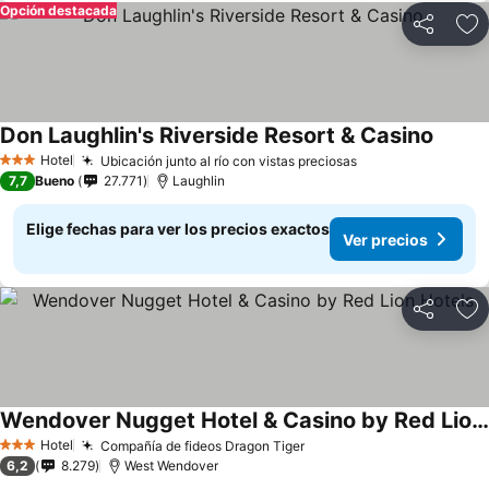
Opción destacada
Compartir
Ag
Don Laughlin's Riverside Resort & Casino
Hotel
Ubicación junto al río con vistas preciosas
3 Estrellas
7,7
Bueno
27.771
Laughlin
Elige fechas para ver los precios exactos
Ver precios
Compartir
Ag
Wendover Nugget Hotel & Casino by Red Lion Hotels
Hotel
Compañía de fideos Dragon Tiger
3 Estrellas
6,2
8.279
West Wendover