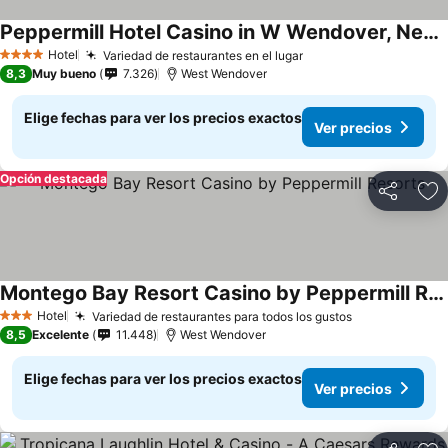
Peppermill Hotel Casino in W Wendover, Nevada
Hotel
Variedad de restaurantes en el lugar
4 Estrellas
8,3
Muy bueno
7.326
West Wendover
Elige fechas para ver los precios exactos
Ver precios
Opción destacada
Compartir
Ag
Montego Bay Resort Casino by Peppermill Resorts
Hotel
Variedad de restaurantes para todos los gustos
3 Estrellas
8,5
Excelente
11.448
West Wendover
Elige fechas para ver los precios exactos
Ver precios