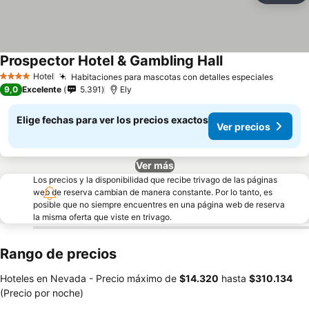
Prospector Hotel & Gambling Hall
Hotel
Habitaciones para mascotas con detalles especiales
4 Estrellas
9,0
Excelente
5.391
Ely
Elige fechas para ver los precios exactos
Ver precios
Ver más
Los precios y la disponibilidad que recibe trivago de las páginas
web de reserva cambian de manera constante. Por lo tanto, es
posible que no siempre encuentres en una página web de reserva
la misma oferta que viste en trivago.
Rango de precios
Hoteles en Nevada -
Precio máximo
de
‎$14.320
hasta
‎$310.134
(Precio por noche)