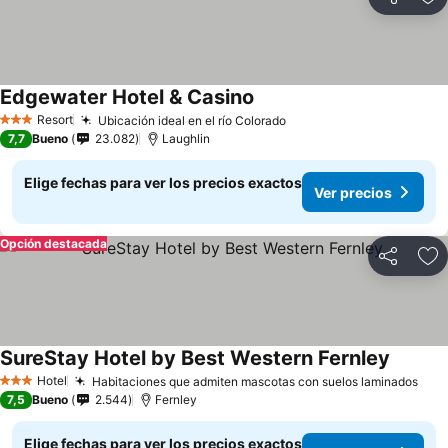
Compartir
Ag
Edgewater Hotel & Casino
Resort
Ubicación ideal en el río Colorado
3 Estrellas
7,7
Bueno
23.082
Laughlin
Elige fechas para ver los precios exactos
Ver precios
Opción destacada
Compartir
Ag
SureStay Hotel by Best Western Fernley
Hotel
Habitaciones que admiten mascotas con suelos laminados
3 Estrellas
7,5
Bueno
2.544
Fernley
Elige fechas para ver los precios exactos