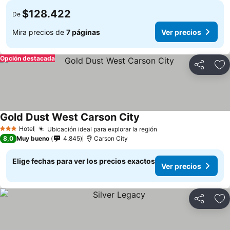
$128.422
De
Mira precios de
7 páginas
Ver precios
Opción destacada
Compartir
Ag
Gold Dust West Carson City
Hotel
Ubicación ideal para explorar la región
3 Estrellas
8,0
Muy bueno
4.845
Carson City
Elige fechas para ver los precios exactos
Ver precios
Compartir
Ag