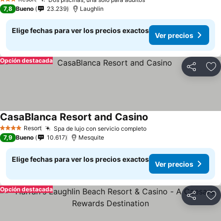
3 Estrellas
7,8
Bueno
23.239
Laughlin
Elige fechas para ver los precios exactos
Ver precios
Opción destacada
Compartir
Ag
CasaBlanca Resort and Casino
Resort
Spa de lujo con servicio completo
4 Estrellas
7,9
Bueno
10.617
Mesquite
Elige fechas para ver los precios exactos
Ver precios
Opción destacada
Compartir
Ag