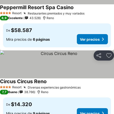
Peppermill Resort Spa Casino
Resort
Restaurantes premiados y muy variados
4 Estrellas
8,9
Excelente
43.528
Reno
$58.587
De
Mira precios de
6 páginas
Ver precios
Compartir
Ag
Circus Circus Reno
Resort
Diversas experiencias gastronómicas
4 Estrellas
7,7
Bueno
38.766
Reno
$14.320
De
Mira precios de
9 páginas
Ver precios