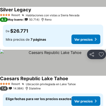
Silver Legacy
Resort
Habitaciones con vistas a Sierra Nevada
4 Estrellas
8,3
Muy bueno
50.714
Reno
$26.771
De
Mira precios de
7 páginas
Ver precios
Compartir
Ag
Caesars Republic Lake Tahoe
Resort
Ubicación privilegiada en Lake Tahoe
4 Estrellas
7,4
14.984
Stateline
Elige fechas para ver los precios exactos
Ver precios