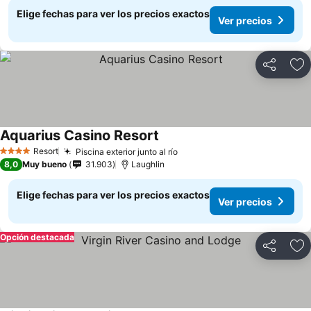
Elige fechas para ver los precios exactos
Ver precios
Compartir
Ag
Aquarius Casino Resort
Resort
Piscina exterior junto al río
4 Estrellas
8,0
Muy bueno
31.903
Laughlin
Elige fechas para ver los precios exactos
Ver precios
Opción destacada
Compartir
Ag