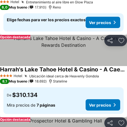
Hotel
Entretenimiento al aire libre en Glow Plaza
3 Estrellas
8,0
Muy bueno
17.910
Reno
Elige fechas para ver los precios exactos
Ver precios
Opción destacada
Compartir
Ag
Harrah's Lake Tahoe Hotel & Casino - A Caesars Rewards Destination
Hotel
Ubicación ideal cerca de Heavenly Gondola
4 Estrellas
8,1
Muy bueno
18.692
Stateline
$310.134
De
Mira precios de
7 páginas
Ver precios
Opción destacada
Compartir
Ag