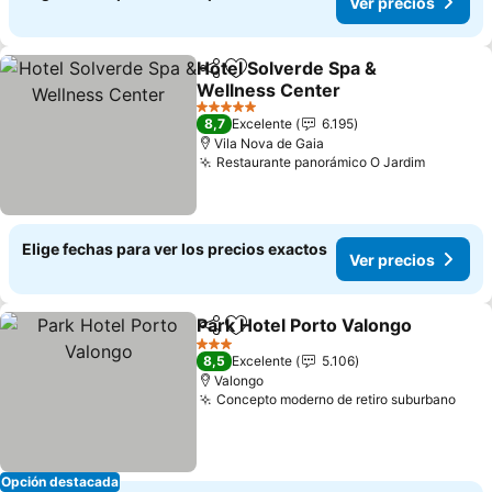
Ver precios
Hotel Solverde Spa &
Compartir
Agregar a favoritos
Wellness Center
5 Estrellas
8,7
Excelente
6.195
Vila Nova de Gaia
Restaurante panorámico O Jardim
Elige fechas para ver los precios exactos
Ver precios
Park Hotel Porto Valongo
Compartir
Agregar a favoritos
3 Estrellas
8,5
Excelente
5.106
Valongo
Concepto moderno de retiro suburbano
Opción destacada