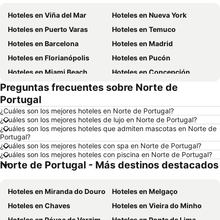
Hoteles en Viña del Mar
Hoteles en Nueva York
Hoteles en Puerto Varas
Hoteles en Temuco
Hoteles en Barcelona
Hoteles en Madrid
Hoteles en Florianópolis
Hoteles en Pucón
Hoteles en Miami Beach
Hoteles en Concepción
Preguntas frecuentes sobre Norte de
Hoteles en Roma
Hoteles en La Serena
Portugal
Hoteles en Puerto Montt
Hoteles en Lima
¿Cuáles son los mejores hoteles en Norte de Portugal?
Hoteles en Valdivia
Hoteles en San Andrés
¿Cuáles son los mejores hoteles de lujo en Norte de Portugal?
¿Cuáles son los mejores hoteles que admiten mascotas en Norte de
Hoteles en Búzios
Hoteles en Chillán
Portugal?
Hoteles en Arica
Hoteles en Tacna
¿Cuáles son los mejores hoteles con spa en Norte de Portugal?
¿Cuáles son los mejores hoteles con piscina en Norte de Portugal?
Hoteles en Aruba
Hoteles en Curazao
Norte de Portugal - Más destinos destacados
Hoteles en Chiloé
Hoteles en Isla de Pascua
Hoteles en Asunción
Hoteles en Cerdeña
Hoteles en Miranda do Douro
Hoteles en Melgaço
Hoteles en Curicó
Hoteles en Provincia de Osorno
Hoteles en Chaves
Hoteles en Vieira do Minho
Hoteles en Jamaica
Hoteles en Lacio
Hoteles en Póvoa de Varzim
Hoteles en Ponte de Lima