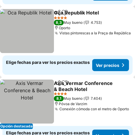
Oca Republik Hotel
Compartir
Agregar a favoritos
4 Estrellas
8,3
Muy bueno
4.753
Oporto
Vistas pintorescas a la Praça da República
Elige fechas para ver los precios exactos
Ver precios
Axis Vermar Conference
Compartir
Agregar a favoritos
& Beach Hotel
4 Estrellas
8,1
Muy bueno
7.404
Póvoa de Varzim
Conexión cómoda con el metro de Oporto
Opción destacada
Elige fechas para ver los precios exactos