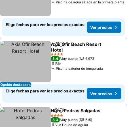
Piscina de agua salada en la primera planta
Elige fechas para ver los precios exactos
Ver precios
Axis Ofir Beach Resort
Compartir
Agregar a favoritos
Hotel
4 Estrellas
8,4
Muy bueno
6.673
Fâo
Piscina exterior de temporada
Opción destacada
Elige fechas para ver los precios exactos
Ver precios
Hotel Pedras Salgadas
Compartir
Agregar a favoritos
4 Estrellas
8,3
Muy bueno
615
Vila Pouca de Aguiar