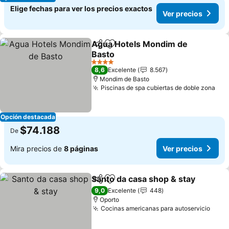
Elige fechas para ver los precios exactos
Ver precios
Agua Hotels Mondim de
Compartir
Agregar a favoritos
Basto
4 Estrellas
8,6
Excelente
8.567
Mondim de Basto
Piscinas de spa cubiertas de doble zona
Opción destacada
$74.188
De
Mira precios de
8 páginas
Ver precios
Santo da casa shop & stay
Compartir
Agregar a favoritos
9,0
Excelente
448
Oporto
Cocinas americanas para autoservicio