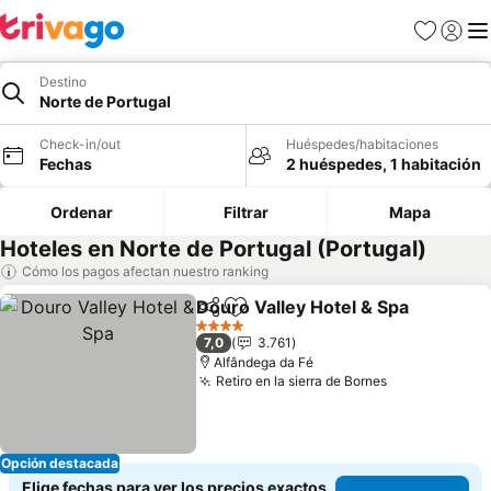
Favoritos
Iniciar 
Me
Destino
Norte de Portugal
Check-in/out
Huéspedes/habitaciones
Fechas
2 huéspedes, 1 habitación
Ordenar
Filtrar
Mapa
Hoteles en Norte de Portugal (Portugal)
Cómo los pagos afectan nuestro ranking
Douro Valley Hotel & Spa
Compartir
Agregar a favoritos
4 Estrellas
7,0
3.761
Alfândega da Fé
Retiro en la sierra de Bornes
Opción destacada
Elige fechas para ver los precios exactos