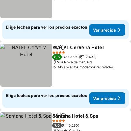
Elige fechas para ver los precios exactos
Ver precios
INATEL Cerveira Hotel
Compartir
Agregar a favoritos
4 Estrellas
8,6
Excelente
2.432
Vila Nova de Cerveira
Alojamientos modernos renovados
Elige fechas para ver los precios exactos
Ver precios
Santana Hotel & Spa
Compartir
Agregar a favoritos
4 Estrellas
7,0
5.280
Vila do Conde