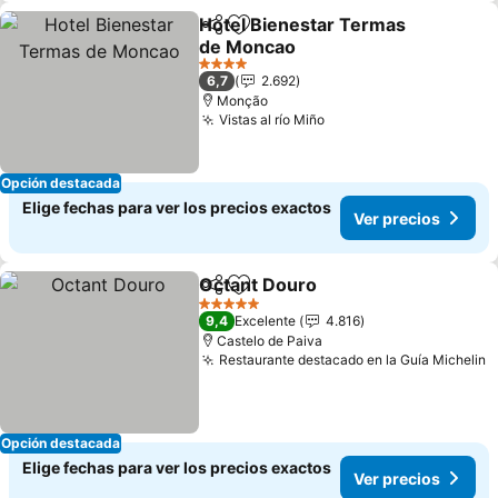
Hotel Bienestar Termas
Compartir
Agregar a favoritos
de Moncao
4 Estrellas
6,7
2.692
Monção
Vistas al río Miño
Opción destacada
Elige fechas para ver los precios exactos
Ver precios
Octant Douro
Compartir
Agregar a favoritos
5 Estrellas
9,4
Excelente
4.816
Castelo de Paiva
Restaurante destacado en la Guía Michelin
Opción destacada
Elige fechas para ver los precios exactos
Ver precios