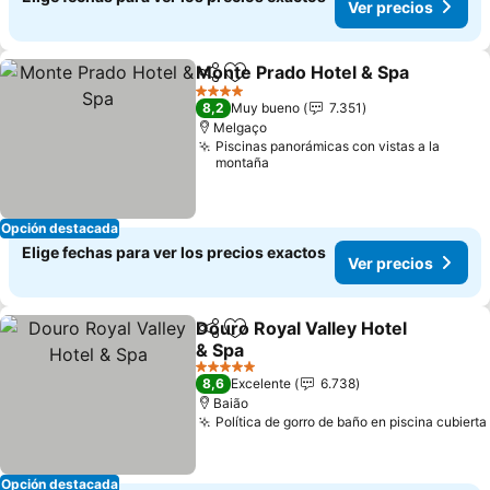
Ver precios
Monte Prado Hotel & Spa
Compartir
Agregar a favoritos
4 Estrellas
8,2
Muy bueno
7.351
Melgaço
Piscinas panorámicas con vistas a la
montaña
Opción destacada
Elige fechas para ver los precios exactos
Ver precios
Douro Royal Valley Hotel
Compartir
Agregar a favoritos
& Spa
5 Estrellas
8,6
Excelente
6.738
Baião
Política de gorro de baño en piscina cubierta
Opción destacada