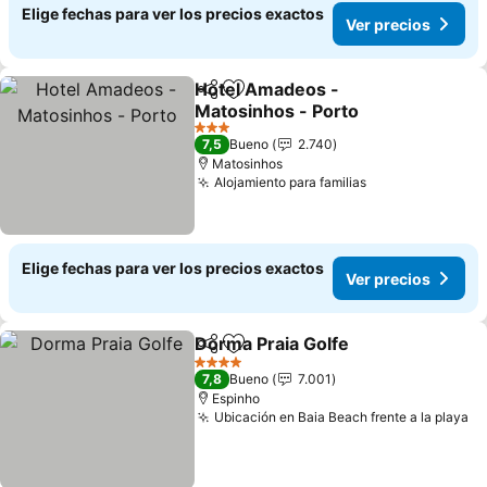
Elige fechas para ver los precios exactos
Ver precios
Hotel Amadeos -
Compartir
Agregar a favoritos
Matosinhos - Porto
3 Estrellas
7,5
Bueno
2.740
Matosinhos
Alojamiento para familias
Elige fechas para ver los precios exactos
Ver precios
Dorma Praia Golfe
Compartir
Agregar a favoritos
4 Estrellas
7,8
Bueno
7.001
Espinho
Ubicación en Baia Beach frente a la playa