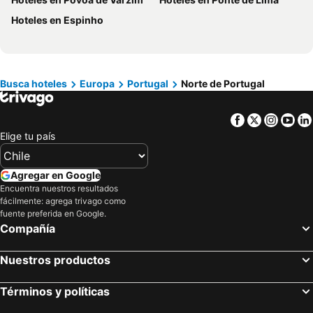
Hoteles en Puerto Plata
Hoteles en Región de Arica y Parinacota
Hoteles en Espinho
Hoteles en Costa Rica
Hoteles en Colombia
Hoteles en Panamá
Hoteles en Andalucía
Hoteles en Quintana Roo
Hoteles en Prefectura Tokio
Busca hoteles
Europa
Portugal
Norte de Portugal
Facebook
Twitter
Insta
Yo
Elige tu país
Agregar en Google
Encuentra nuestros resultados
fácilmente: agrega trivago como
fuente preferida en Google.
Compañía
Nuestros productos
Términos y políticas