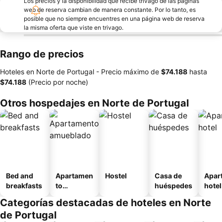
Los precios y la disponibilidad que recibe trivago de las páginas
web de reserva cambian de manera constante. Por lo tanto, es
posible que no siempre encuentres en una página web de reserva
la misma oferta que viste en trivago.
Rango de precios
Hoteles en Norte de Portugal -
Precio máximo
de
‎$74.188
hasta
‎$74.188
(Precio por noche)
Otros hospedajes en Norte de Portugal
Bed and
Apartamen
Hostel
Casa de
Apar
breakfasts
to
huéspedes
hotel
amueblad
Categorías destacadas de hoteles en Norte
o
de Portugal