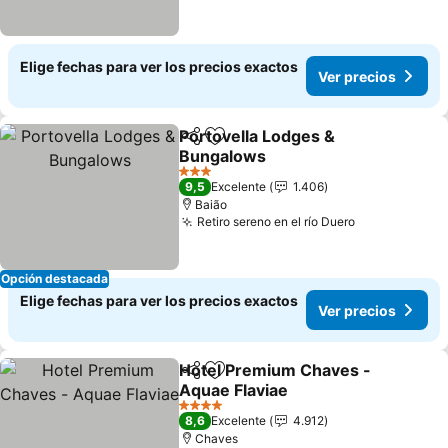
Elige fechas para ver los precios exactos
Ver precios
Portovella Lodges &
Compartir
Agregar a favoritos
Bungalows
3 Estrellas
9,5
Excelente
1.406
Baião
Retiro sereno en el río Duero
Opción destacada
Elige fechas para ver los precios exactos
Ver precios
Hotel Premium Chaves -
Compartir
Agregar a favoritos
Aquae Flaviae
4 Estrellas
8,6
Excelente
4.912
Chaves