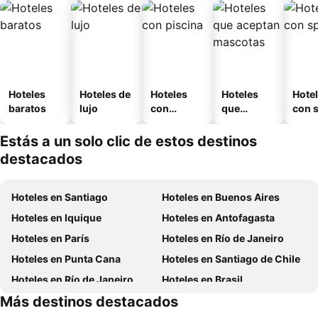
Hoteles
Hoteles de
Hoteles
Hoteles
Hote
baratos
lujo
con
que
con 
piscina
aceptan
mascotas
Estás a un solo clic de estos destinos
destacados
Hoteles en Santiago
Hoteles en Buenos Aires
Hoteles en Iquique
Hoteles en Antofagasta
Hoteles en París
Hoteles en Río de Janeiro
Hoteles en Punta Cana
Hoteles en Santiago de Chile
Hoteles en Río de Janeiro
Hoteles en Brasil
Más destinos destacados
Hoteles en Chile
Hoteles en Región Metropolitana de Santiago