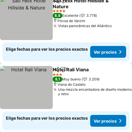
Sao Felix Hotel Hillside &
Compartir
Agregar a favoritos
Nature
4 Estrellas
8,8
Excelente
3.778
Póvoa de Varzim
Vistas panorámicas del Atlántico
Elige fechas para ver los precios exactos
Ver precios
Hotel Rali Viana
Compartir
Agregar a favoritos
3 Estrellas
8,1
Muy bueno
3.209
Viana do Castelo
Una mezcla encantadora de diseño moderno
y retro
Elige fechas para ver los precios exactos
Ver precios