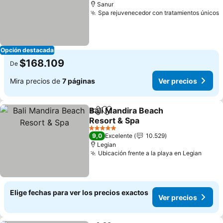
Sanur
Spa rejuvenecedor con tratamientos únicos
V
Opción destacada
$168.109
De
Mira precios de
7 páginas
Ver precios
Bali Mandira Beach
Compartir
Agregar a favoritos
Resort & Spa
Ver precios
5 Estrellas
9,0
Excelente
10.529
Legian
Ubicación frente a la playa en Legian
Ver p
Elige fechas para ver los precios exactos
Ver precios