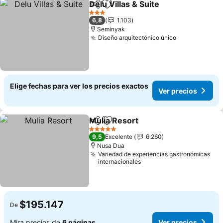
Delu Villas & Suite
Compartir
Agregar a favoritos
Ver prec
3 Estrellas
6,8
1.103
Seminyak
Diseño arquitectónico único
Ver precios
Elige fechas para ver los precios exactos
Ver precios
Mulia Resort
Compartir
Agregar a favoritos
Ver precios
5 Estrellas
9,5
Excelente
6.260
Nusa Dua
Variedad de experiencias gastronómicas
internacionales
$195.147
De
Mira precios de
6 páginas
Ver precios