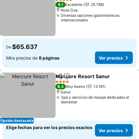
5 Estrellas
9,1
Excelente
25.789
Nusa Dua
Diversas opciones gastronómicas
internacionales
$65.637
De
Mira precios de
8 páginas
Ver precios
Mercure Resort Sanur
Compartir
Agregar a favoritos
Ver
4 Estrellas
8,3
Muy bueno
13.181
Sanur
Spa y servicios de masaje dedicados al
bienestar
Opción destacada
Elige fechas para ver los precios exactos
Ver precios