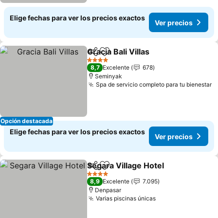
Elige fechas para ver los precios exactos
Ver precios
Gracia Bali Villas
Compartir
Agregar a favoritos
Ver preci
4 Estrellas
8,7
Excelente
678
Seminyak
Spa de servicio completo para tu bienestar
V
Opción destacada
Elige fechas para ver los precios exactos
Ver precios
Segara Village Hotel
Compartir
Agregar a favoritos
Ver pr
4 Estrellas
8,9
Excelente
7.095
Denpasar
Varias piscinas únicas
Ver precios