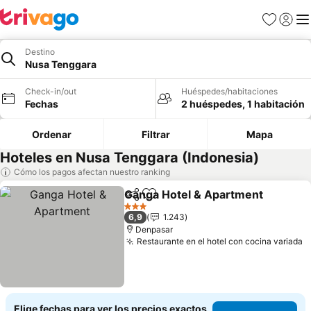
Favoritos
Iniciar 
Me
Destino
Nusa Tenggara
Check-in/out
Huéspedes/habitaciones
Fechas
2 huéspedes, 1 habitación
Ordenar
Filtrar
Mapa
Hoteles en Nusa Tenggara (Indonesia)
Cómo los pagos afectan nuestro ranking
Ganga Hotel & Apartment
Compartir
Agregar a favoritos
3 Estrellas
6,9
1.243
Denpasar
Restaurante en el hotel con cocina variada
V
Elige fechas para ver los precios exactos