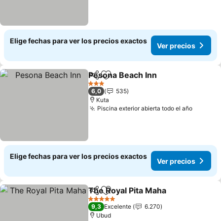
Elige fechas para ver los precios exactos
Ver precios
Pesona Beach Inn
Compartir
Agregar a favoritos
Ver prec
3 Estrellas
6,0
535
Kuta
Piscina exterior abierta todo el año
Ver pre
Elige fechas para ver los precios exactos
Ver precios
The Royal Pita Maha
Compartir
Agregar a favoritos
Ver pr
5 Estrellas
9,3
Excelente
6.270
Ubud