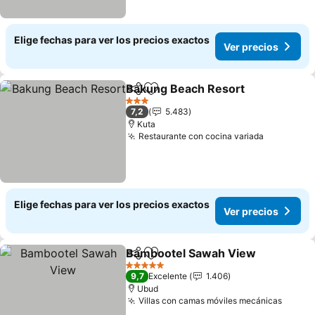
Elige fechas para ver los precios exactos
Ver precios
Bakung Beach Resort
Compartir
Agregar a favoritos
Ver 
3 Estrellas
7,2
5.483
Kuta
Restaurante con cocina variada
Ver preci
Elige fechas para ver los precios exactos
Ver precios
Bambootel Sawah View
Compartir
Agregar a favoritos
Ve
5 Estrellas
9,7
Excelente
1.406
Ubud
Villas con camas móviles mecánicas
Ver pr