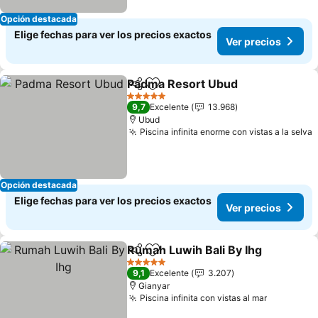
Opción destacada
Elige fechas para ver los precios exactos
Ver precios
Padma Resort Ubud
Compartir
Agregar a favoritos
Ver pr
5 Estrellas
9,7
Excelente
13.968
Ubud
Piscina infinita enorme con vistas a la selva
V
Opción destacada
Elige fechas para ver los precios exactos
Ver precios
Rumah Luwih Bali By Ihg
Compartir
Agregar a favoritos
Ve
5 Estrellas
9,1
Excelente
3.207
Gianyar
Piscina infinita con vistas al mar
Ver preci