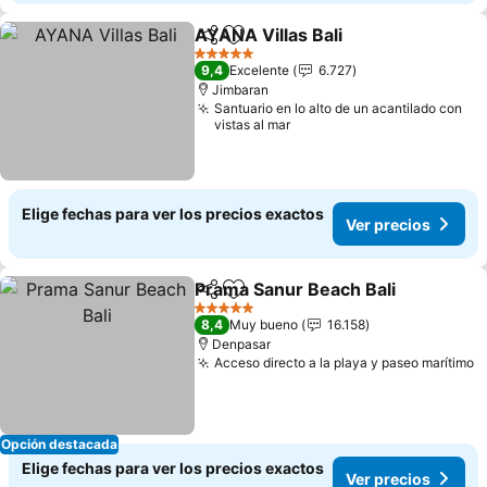
AYANA Villas Bali
Compartir
Agregar a favoritos
Ver prec
5 Estrellas
9,4
Excelente
6.727
Jimbaran
Santuario en lo alto de un acantilado con
vistas al mar
Elige fechas para ver los precios exactos
Ver precios
Prama Sanur Beach Bali
Compartir
Agregar a favoritos
Ve
5 Estrellas
8,4
Muy bueno
16.158
Denpasar
Acceso directo a la playa y paseo marítimo
V
Opción destacada
Elige fechas para ver los precios exactos
Ver precios