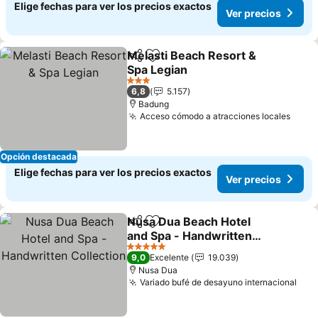
Elige fechas para ver los precios exactos
Ver precios
Melasti Beach Resort &
Compartir
Agregar a favoritos
Spa Legian
Ver precios
3 Estrellas
6,8
5.157
Badung
Acceso cómodo a atracciones locales
Ver p
Opción destacada
Elige fechas para ver los precios exactos
Ver precios
Nusa Dua Beach Hotel
Compartir
Agregar a favoritos
and Spa - Handwritten
Collection
Ver precios
5 Estrellas
9,0
Excelente
19.039
Nusa Dua
Variado bufé de desayuno internacional
Ver