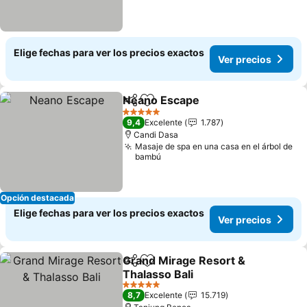
Elige fechas para ver los precios exactos
Ver precios
Neano Escape
Compartir
Agregar a favoritos
Ver precios
5 Estrellas
9,4
Excelente
1.787
Candi Dasa
Masaje de spa en una casa en el árbol de
bambú
Opción destacada
Elige fechas para ver los precios exactos
Ver precios
Grand Mirage Resort &
Compartir
Agregar a favoritos
Thalasso Bali
Ver precios
5 Estrellas
8,7
Excelente
15.719