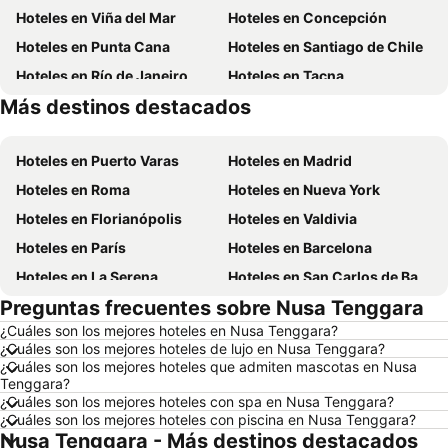
Hoteles en Viña del Mar
Hoteles en Concepción
Hoteles en Punta Cana
Hoteles en Santiago de Chile
Hoteles en Río de Janeiro
Hoteles en Tacna
Más destinos destacados
Hoteles en Aruba
Hoteles en Curazao
Hoteles en Puerto Varas
Hoteles en Madrid
Hoteles en Roma
Hoteles en Nueva York
Hoteles en Florianópolis
Hoteles en Valdivia
Hoteles en París
Hoteles en Barcelona
Hoteles en La Serena
Hoteles en San Carlos de Bariloche
Preguntas frecuentes sobre Nusa Tenggara
Hoteles en Miami Beach
Hoteles en Pucón
¿Cuáles son los mejores hoteles en Nusa Tenggara?
Hoteles en Temuco
Hoteles en Puerto Montt
¿Cuáles son los mejores hoteles de lujo en Nusa Tenggara?
Hoteles en Las Vegas
Hoteles en Calama
¿Cuáles son los mejores hoteles que admiten mascotas en Nusa
Tenggara?
Hoteles en Búzios
Hoteles en São Paulo
¿Cuáles son los mejores hoteles con spa en Nusa Tenggara?
¿Cuáles son los mejores hoteles con piscina en Nusa Tenggara?
Hoteles en Brasil
Hoteles en Isla de Pascua
Nusa Tenggara - Más destinos destacados