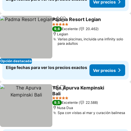
Ver precios
Padma Resort Legian
Compartir
Agregar a favoritos
Ver p
5 Estrellas
9,6
Excelente
20.462
Legian
Varias piscinas, incluida una infinity solo
para adultos
Opción destacada
Elige fechas para ver los precios exactos
Ver precios
The Apurva Kempinski
Compartir
Agregar a favoritos
Bali
Ver precios
5 Estrellas
9,5
Excelente
22.588
Nusa Dua
Spa con vistas al mar y curación balinesa
Ve