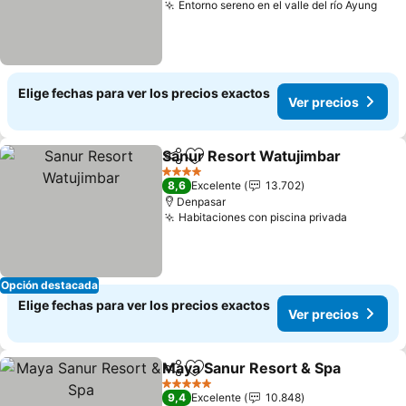
Entorno sereno en el valle del río Ayung
Ver 
Elige fechas para ver los precios exactos
Ver precios
Sanur Resort Watujimbar
Compartir
Agregar a favoritos
V
4 Estrellas
8,6
Excelente
13.702
Denpasar
Habitaciones con piscina privada
Ver prec
Opción destacada
Elige fechas para ver los precios exactos
Ver precios
Maya Sanur Resort & Spa
Compartir
Agregar a favoritos
V
5 Estrellas
9,4
Excelente
10.848