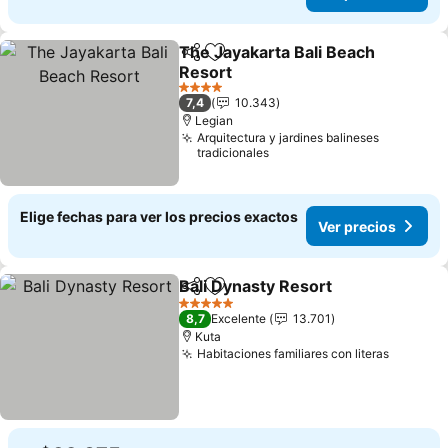
The Jayakarta Bali Beach
Compartir
Agregar a favoritos
Resort
Ver precios
4 Estrellas
7,4
10.343
Legian
Arquitectura y jardines balineses
tradicionales
Elige fechas para ver los precios exactos
Ver precios
Bali Dynasty Resort
Compartir
Agregar a favoritos
Ver pr
5 Estrellas
8,7
Excelente
13.701
Kuta
Habitaciones familiares con literas
Ver pre