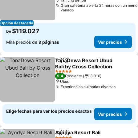
Tanjung Benoa
Gran cafetería abierta 24 horas con un menú
variado
Opción destacada
$119.027
De
Mira precios de
9 páginas
Ver precios
TanaDewa Resort Ubud
Compartir
Agregar a favoritos
Bali by Cross Collection
Ver precios
5 Estrellas
9,4
Excelente
3.016
Ubud
Experiencias culinarias diversas
Ver preci
Elige fechas para ver los precios exactos
Ver precios
Ayodya Resort Bali
Compartir
Agregar a favoritos
Ver pre