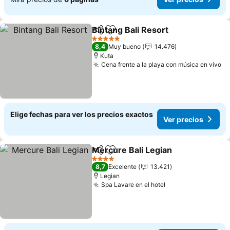
Bintang Bali Resort
Compartir
Agregar a favoritos
Ver pre
5 Estrellas
8,4
Muy bueno
14.476
Kuta
Cena frente a la playa con música en vivo
Ve
Elige fechas para ver los precios exactos
Ver precios
Mercure Bali Legian
Compartir
Agregar a favoritos
Ver pr
4 Estrellas
8,7
Excelente
13.421
Legian
Spa Lavare en el hotel
Ver precios