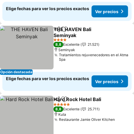
Elige fechas para ver los precios exactos
Ver precios
THE HAVEN Bali
Compartir
Agregar a favoritos
Seminyak
Ver precios
4 Estrellas
8,8
Excelente
21.521
Seminyak
Tratamientos rejuvenecedores en el Atma
Spa
Opción destacada
Elige fechas para ver los precios exactos
Ver precios
Hard Rock Hotel Bali
Compartir
Agregar a favoritos
Ver p
5 Estrellas
8,8
Excelente
25.711
Kuta
Restaurante Jamie Oliver Kitchen
Ver prec