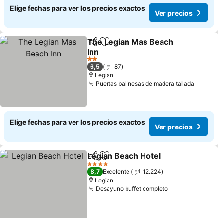
Elige fechas para ver los precios exactos
Ver precios
The Legian Mas Beach
Compartir
Agregar a favoritos
Inn
Ver precios
2 Estrellas
6,5
87
Legian
Puertas balinesas de madera tallada
Ver pr
Elige fechas para ver los precios exactos
Ver precios
Legian Beach Hotel
Compartir
Agregar a favoritos
Ver pre
4 Estrellas
8,7
Excelente
12.224
Legian
Desayuno buffet completo
Ver precios