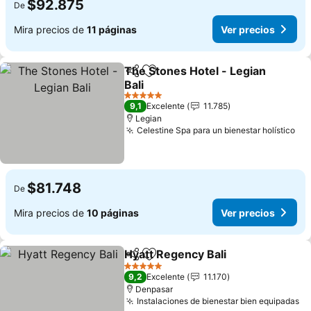
$92.875
De
Mira precios de
11 páginas
Ver precios
The Stones Hotel - Legian
Compartir
Agregar a favoritos
Bali
Ver precios
5 Estrellas
9,1
Excelente
11.785
Legian
Celestine Spa para un bienestar holístico
Ver
$81.748
De
Mira precios de
10 páginas
Ver precios
Hyatt Regency Bali
Compartir
Agregar a favoritos
Ver pre
5 Estrellas
9,2
Excelente
11.170
Denpasar
Instalaciones de bienestar bien equipadas
Ve