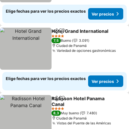
Elige fechas para ver los precios exactos
Ver precios
Hotel Grand International
Compartir
Agregar a favoritos
V
4 Estrellas
7,5
Bueno
3.091
Ciudad de Panamá
Variedad de opciones gastronómicas
Ver p
Elige fechas para ver los precios exactos
Ver precios
Radisson Hotel Panama
Compartir
Agregar a favoritos
Canal
Ver precios
4 Estrellas
8,3
Muy bueno
7.480
Ciudad de Panamá
Vistas del Puente de las Américas
Ver prec