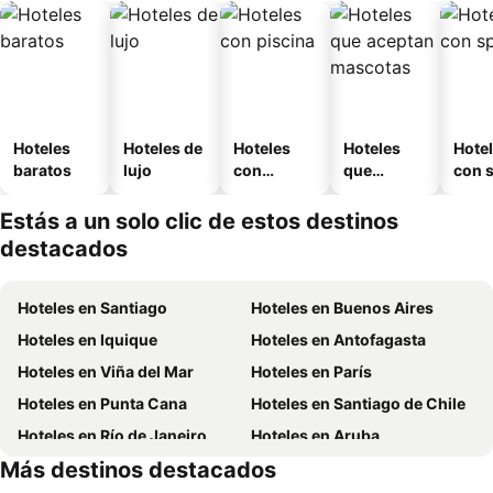
Hoteles
Hoteles de
Hoteles
Hoteles
Hote
baratos
lujo
con
que
con 
piscina
aceptan
mascotas
Estás a un solo clic de estos destinos
destacados
Hoteles en Santiago
Hoteles en Buenos Aires
Hoteles en Iquique
Hoteles en Antofagasta
Hoteles en Viña del Mar
Hoteles en París
Hoteles en Punta Cana
Hoteles en Santiago de Chile
Hoteles en Río de Janeiro
Hoteles en Aruba
Más destinos destacados
Hoteles en Brasil
Hoteles en Curazao