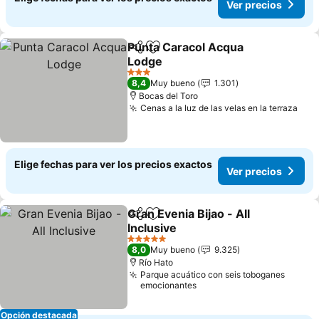
Ver precios
Punta Caracol Acqua
Compartir
Agregar a favoritos
Lodge
Ver precios
3 Estrellas
8,4
Muy bueno
1.301
Bocas del Toro
Cenas a la luz de las velas en la terraza
Ver
Elige fechas para ver los precios exactos
Ver precios
Gran Evenia Bijao - All
Compartir
Agregar a favoritos
Inclusive
Ver precios
5 Estrellas
8,0
Muy bueno
9.325
Río Hato
Parque acuático con seis toboganes
emocionantes
Opción destacada