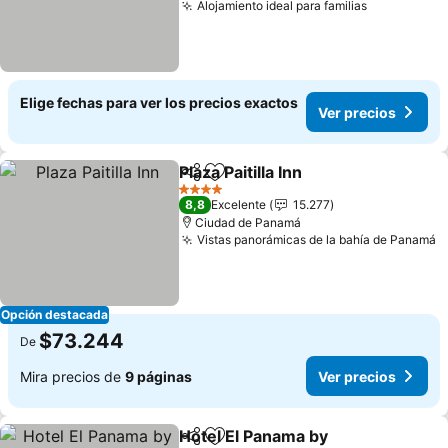
Alojamiento ideal para familias
Ver precio
Elige fechas para ver los precios exactos
Ver precios
Plaza Paitilla Inn
Compartir
Agregar a favoritos
Ver precio
4 Estrellas
8,8
Excelente
15.277
Ciudad de Panamá
Vistas panorámicas de la bahía de Panamá
V
Opción destacada
$73.244
De
Mira precios de
9 páginas
Ver precios
Hotel El Panama by
Compartir
Agregar a favoritos