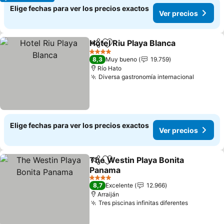
Elige fechas para ver los precios exactos
Ver precios
Hotel Riu Playa Blanca
Compartir
Agregar a favoritos
Ver 
4 Estrellas
8,3
Muy bueno
19.759
Río Hato
Diversa gastronomía internacional
Ver pre
Elige fechas para ver los precios exactos
Ver precios
The Westin Playa Bonita
Compartir
Agregar a favoritos
Panama
Ver precios
4 Estrellas
8,7
Excelente
12.966
Arraiján
Tres piscinas infinitas diferentes
Ver preci