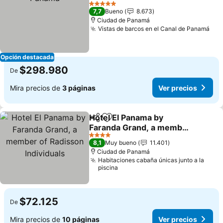
Ver precios
5 Estrellas
7,7
Bueno
8.673
Ciudad de Panamá
Vistas de barcos en el Canal de Panamá
Ver
Opción destacada
$298.980
De
Mira precios de
3 páginas
Ver precios
Hotel El Panama by
Compartir
Agregar a favoritos
Faranda Grand, a member
of Radisson Individuals
Ver precios
4 Estrellas
8,1
Muy bueno
11.401
Ciudad de Panamá
Habitaciones cabaña únicas junto a la
piscina
$72.125
De
Mira precios de
10 páginas
Ver precios