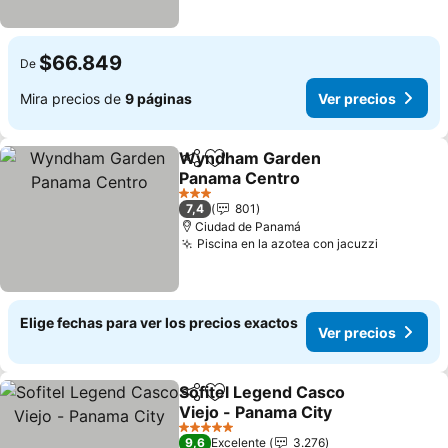
$66.849
De
Mira precios de
9 páginas
Ver precios
Wyndham Garden
Compartir
Agregar a favoritos
Panama Centro
Ver precios
3 Estrellas
7,4
801
Ciudad de Panamá
Piscina en la azotea con jacuzzi
Ver preci
Elige fechas para ver los precios exactos
Ver precios
Sofitel Legend Casco
Compartir
Agregar a favoritos
Viejo - Panama City
Ver precios
5 Estrellas
9,6
Excelente
3.276