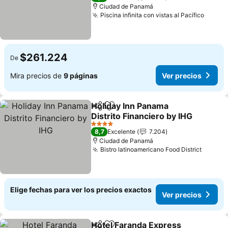
Ciudad de Panamá
Piscina infinita con vistas al Pacífico
Ver pr
$261.224
De
Mira precios de
9 páginas
Ver precios
Holiday Inn Panama
Compartir
Agregar a favoritos
Distrito Financiero by IHG
Ver precios
4 Estrellas
8,7
Excelente
7.204
Ciudad de Panamá
Bistro latinoamericano Food District
Ver pr
Elige fechas para ver los precios exactos
Ver precios
Hotel Faranda Express