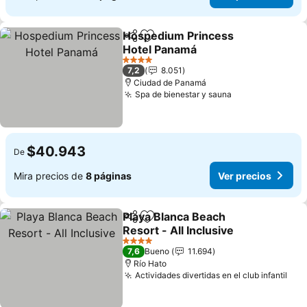
Hospedium Princess
Compartir
Agregar a favoritos
Hotel Panamá
Ver precios
4 Estrellas
7,2
8.051
Ciudad de Panamá
Spa de bienestar y sauna
Ver precios
$40.943
De
Mira precios de
8 páginas
Ver precios
Playa Blanca Beach
Compartir
Agregar a favoritos
Resort - All Inclusive
Ver precios
4 Estrellas
7,6
Bueno
11.694
Río Hato
Actividades divertidas en el club infantil
Ver