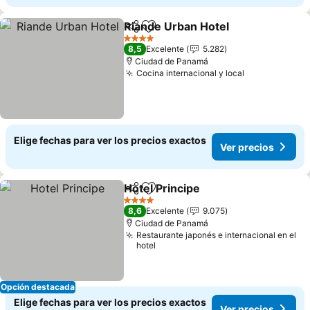
Riande Urban Hotel
Compartir
Agregar a favoritos
Ver pr
4 Estrellas
8,5
Excelente
5.282
Ciudad de Panamá
Cocina internacional y local
Ver precios
Elige fechas para ver los precios exactos
Ver precios
Hotel Principe
Compartir
Agregar a favoritos
Ver precios
4 Estrellas
8,6
Excelente
9.075
Ciudad de Panamá
Restaurante japonés e internacional en el
hotel
Opción destacada
Elige fechas para ver los precios exactos
Ver precios