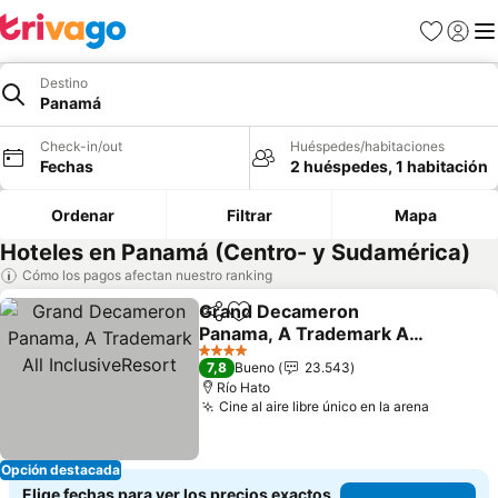
Favoritos
Iniciar 
Me
Destino
Panamá
Check-in/out
Huéspedes/habitaciones
Fechas
2 huéspedes, 1 habitación
Ordenar
Filtrar
Mapa
Hoteles en Panamá (Centro- y Sudamérica)
Cómo los pagos afectan nuestro ranking
Grand Decameron
Compartir
Agregar a favoritos
Panama, A Trademark All
InclusiveResort
Ver precios
4 Estrellas
7,8
Bueno
23.543
Río Hato
Cine al aire libre único en la arena
Ver prec
Opción destacada
Elige fechas para ver los precios exactos