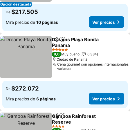
Opción destacada
$217.505
De
Mira precios de
10 páginas
Ver precios
Dreams Playa Bonita
Compartir
Agregar a favoritos
Panama
Ver precios
5 Estrellas
8,0
Muy bueno
6.384
Ciudad de Panamá
Cena gourmet con opciones internacionales
variadas
$272.072
De
Mira precios de
6 páginas
Ver precios
Gamboa Rainforest
Compartir
Agregar a favoritos
Reserve
Ver precios
4 Estrellas