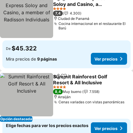
Compartir
Agregar a favoritos
Soloy and Casino, a
member of Radisson
Ver precios
4 Estrellas
7,4
4.300
Individuals
Ciudad de Panamá
Cocina internacional en el restaurante El
Barú
$45.322
De
Mira precios de
9 páginas
Ver precios
Summit Rainforest Golf
Compartir
Agregar a favoritos
Resort & All Inclusive
Ver precios
4 Estrellas
8,4
Muy bueno
7.558
Arraiján
Cenas variadas con vistas panorámicas
Ver
Opción destacada
Elige fechas para ver los precios exactos
Ver precios