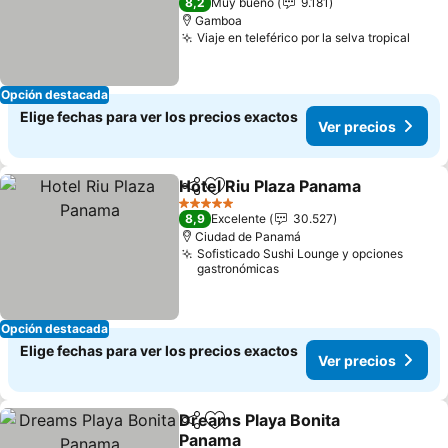
8,2
Muy bueno
9.181
Gamboa
Viaje en teleférico por la selva tropical
Ver 
Opción destacada
Elige fechas para ver los precios exactos
Ver precios
Hotel Riu Plaza Panama
Compartir
Agregar a favoritos
Ver
5 Estrellas
8,9
Excelente
30.527
Ciudad de Panamá
Sofisticado Sushi Lounge y opciones
gastronómicas
Opción destacada
Elige fechas para ver los precios exactos
Ver precios
Dreams Playa Bonita
Compartir
Agregar a favoritos
Panama