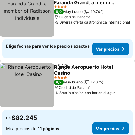
Faranda Grand, a member
of Radisson Individuals
Ver precios
4 Estrellas
8,0
Muy bueno
10.709
Ciudad de Panamá
Diversa oferta gastronómica internacional
Ve
Elige fechas para ver los precios exactos
Ver precios
Riande Aeropuerto Hotel
Compartir
Agregar a favoritos
Casino
Ver precios
4 Estrellas
8,2
Muy bueno
12.072
Ciudad de Panamá
Amplia piscina con bar en el agua
Ver prec
$82.245
De
Mira precios de
11 páginas
Ver precios