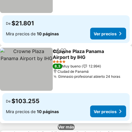
$21.801
De
Mira precios de
10 páginas
Ver precios
Crowne Plaza Panama
Compartir
Agregar a favoritos
Airport by IHG
Ver precios
4 Estrellas
8,3
Muy bueno
12.994
Ciudad de Panamá
Gimnasio profesional abierto 24 horas
Ver p
$103.255
De
Mira precios de
10 páginas
Ver precios
Ver más