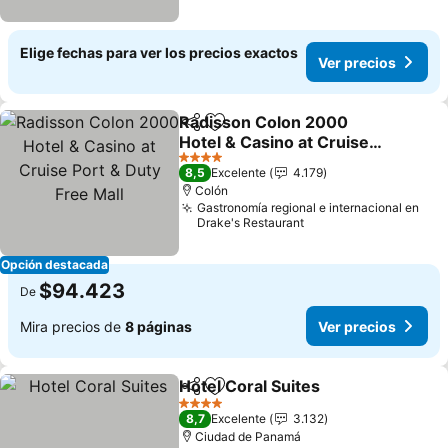
Elige fechas para ver los precios exactos
Ver precios
Radisson Colon 2000
Compartir
Agregar a favoritos
Hotel & Casino at Cruise
Port & Duty Free Mall
Ver precios
4 Estrellas
8,5
Excelente
4.179
Colón
Gastronomía regional e internacional en
Drake's Restaurant
Opción destacada
$94.423
De
Mira precios de
8 páginas
Ver precios
Hotel Coral Suites
Compartir
Agregar a favoritos
Ver prec
4 Estrellas
8,7
Excelente
3.132
Ciudad de Panamá