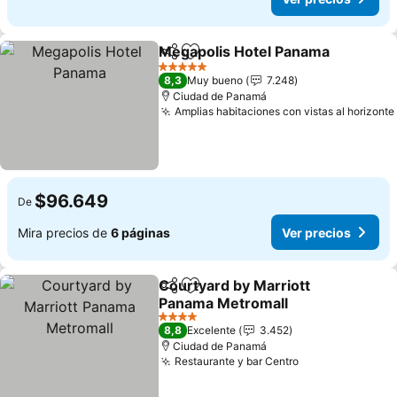
Megapolis Hotel Panama
Compartir
Agregar a favoritos
V
5 Estrellas
8,3
Muy bueno
7.248
Ciudad de Panamá
Amplias habitaciones con vistas al horizonte
$96.649
De
Mira precios de
6 páginas
Ver precios
Courtyard by Marriott
Compartir
Agregar a favoritos
Panama Metromall
Ver precios
4 Estrellas
8,8
Excelente
3.452
Ciudad de Panamá
Restaurante y bar Centro
Ver precios