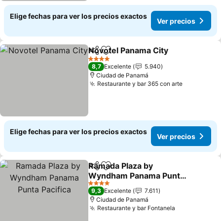
Elige fechas para ver los precios exactos
Ver precios
Novotel Panama City
Compartir
Agregar a favoritos
Ver p
4 Estrellas
8,7
Excelente
5.940
Ciudad de Panamá
Restaurante y bar 365 con arte
Ver precio
Elige fechas para ver los precios exactos
Ver precios
Ramada Plaza by
Compartir
Agregar a favoritos
Wyndham Panama Punta
Pacifica
Ver precios
4 Estrellas
9,3
Excelente
7.611
Ciudad de Panamá
Restaurante y bar Fontanela
Ver precios