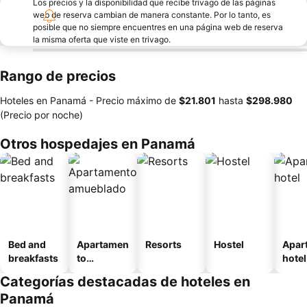
Los precios y la disponibilidad que recibe trivago de las páginas
web de reserva cambian de manera constante. Por lo tanto, es
posible que no siempre encuentres en una página web de reserva
la misma oferta que viste en trivago.
Rango de precios
Hoteles en Panamá -
Precio máximo
de
‎$21.801
hasta
‎$298.980
(Precio por noche)
Otros hospedajes en Panamá
Bed and
Apartamen
Resorts
Hostel
Apar
breakfasts
to
hotel
amueblad
Categorías destacadas de hoteles en
o
Panamá