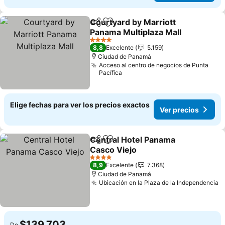
Courtyard by Marriott
Compartir
Agregar a favoritos
Panama Multiplaza Mall
Ver precios
4 Estrellas
8,8
Excelente
5.159
Ciudad de Panamá
Acceso al centro de negocios de Punta
Pacífica
Elige fechas para ver los precios exactos
Ver precios
Central Hotel Panama
Compartir
Agregar a favoritos
Casco Viejo
Ver precios
4 Estrellas
8,9
Excelente
7.368
Ciudad de Panamá
Ubicación en la Plaza de la Independencia
V
$139.703
De