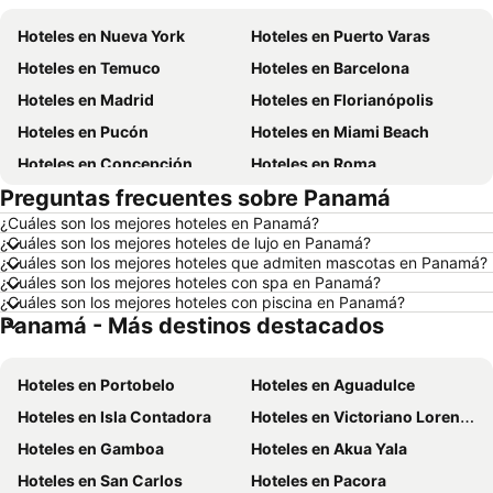
Hoteles en Nueva York
Hoteles en Puerto Varas
Hoteles en Temuco
Hoteles en Barcelona
Hoteles en Madrid
Hoteles en Florianópolis
Hoteles en Pucón
Hoteles en Miami Beach
Hoteles en Concepción
Hoteles en Roma
Preguntas frecuentes sobre Panamá
Hoteles en La Serena
Hoteles en Puerto Montt
¿Cuáles son los mejores hoteles en Panamá?
Hoteles en Lima
Hoteles en Valdivia
¿Cuáles son los mejores hoteles de lujo en Panamá?
Hoteles en San Andrés
Hoteles en Búzios
¿Cuáles son los mejores hoteles que admiten mascotas en Panamá?
¿Cuáles son los mejores hoteles con spa en Panamá?
Hoteles en Chillán
Hoteles en Arica
¿Cuáles son los mejores hoteles con piscina en Panamá?
Panamá - Más destinos destacados
Hoteles en Tacna
Hoteles en Chile
Hoteles en Región Metropolitana de Santiago
Hoteles en Chiloé
Hoteles en Portobelo
Hoteles en Aguadulce
Hoteles en Isla de Pascua
Hoteles en Asunción
Hoteles en Isla Contadora
Hoteles en Victoriano Lorenzo
Hoteles en Cerdeña
Hoteles en Curicó
Hoteles en Gamboa
Hoteles en Akua Yala
Hoteles en Provincia de Osorno
Hoteles en Jamaica
Hoteles en San Carlos
Hoteles en Pacora
Hoteles en Lacio
Hoteles en Puerto Plata