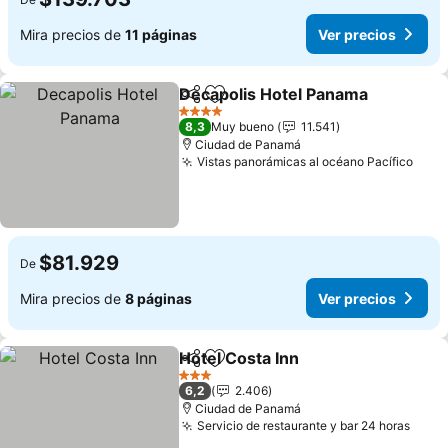
Mira precios de
11 páginas
Ver precios
Decapolis Hotel Panama
Compartir
Agregar a favoritos
Ve
4 Estrellas
8,3
Muy bueno
11.541
Ciudad de Panamá
Vistas panorámicas al océano Pacífico
Ver 
$81.929
De
Mira precios de
8 páginas
Ver precios
Hotel Costa Inn
Compartir
Agregar a favoritos
Ver precio
3 Estrellas
6,2
2.406
Ciudad de Panamá
Servicio de restaurante y bar 24 horas
Ver 