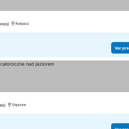
ones)
Karpacz
Ver pre
os
es)
Stęszew