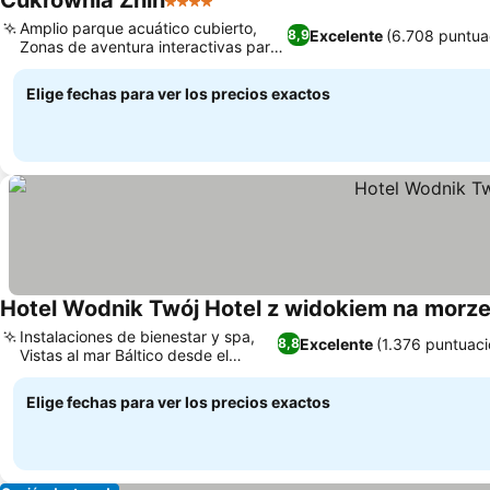
Cukrownia Żnin
4 Estrellas
Ver precios
Amplio parque acuático cubierto,
Excelente
(6.708 puntua
8,9
Zonas de aventura interactivas para
Ver precios
familias
Elige fechas para ver los precios exactos
Hotel Wodnik Twój Hotel z widokiem na morz
Instalaciones de bienestar y spa,
Excelente
(1.376 puntuaci
8,8
Vistas al mar Báltico desde el
Ver precios
acantilado
Elige fechas para ver los precios exactos