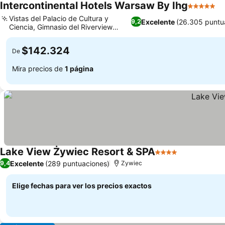
Intercontinental Hotels Warsaw By Ihg
5 Estrella
Ve
Vistas del Palacio de Cultura y
Excelente
(26.305 puntu
9,2
Ciencia, Gimnasio del Riverview
Ver precios
Wellness Centre
$142.324
De
Mira precios de
1 página
Lake View Żywiec Resort & SPA
4 Estrellas
Ver precios
Excelente
(289 puntuaciones)
9,4
Zywiec
Elige fechas para ver los precios exactos