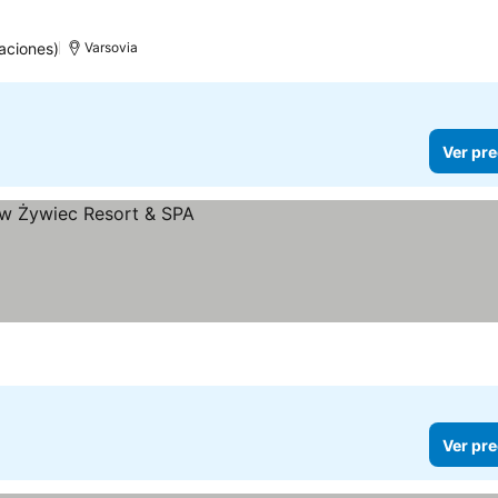
s
r precios
aciones)
Varsovia
Ver pre
Ver pre