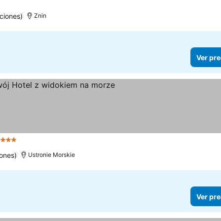
ciones)
Znin
Ver pre
e
3 Estrellas
Ver precios
ones)
Ustronie Morskie
Ver pre