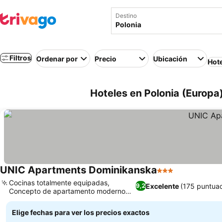
Destino
Filtros
Ordenar por
Precio
Ubicación
Hot
Hoteles en Polonia (Europa
UNIC Apartments Dominikanska
3 Estrellas
Ver precios
Cocinas totalmente equipadas,
Excelente
(175 puntua
9,2
Concepto de apartamento moderno
Ver precios
con servicios
Elige fechas para ver los precios exactos