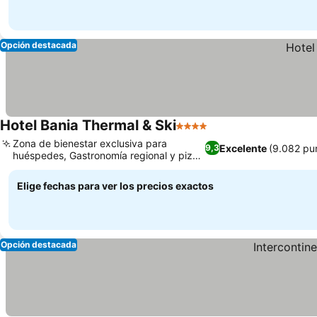
Opción destacada
Hotel Bania Thermal & Ski
4 Estrellas
Ver precios
Zona de bienestar exclusiva para
Excelente
(9.082 pu
9,3
huéspedes, Gastronomía regional y pizza
Ver precios
al horno de leña
Elige fechas para ver los precios exactos
Opción destacada