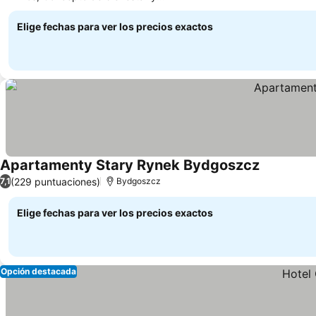
Ver precios
relajación costera
Elige fechas para ver los precios exactos
Apartamenty Stary Rynek Bydgoszcz
Ver precio
(229 puntuaciones)
7,1
Bydgoszcz
Elige fechas para ver los precios exactos
Opción destacada