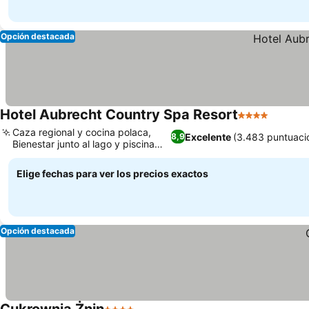
Opción destacada
Hotel Aubrecht Country Spa Resort
4 Estrellas
Ver pre
Caza regional y cocina polaca,
Excelente
(3.483 puntuaci
8,9
Bienestar junto al lago y piscina
Ver precios
cubierta
Elige fechas para ver los precios exactos
Opción destacada