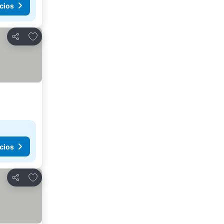
cios
Agregar a favoritos
Compartir
cios
Agregar a favoritos
Compartir