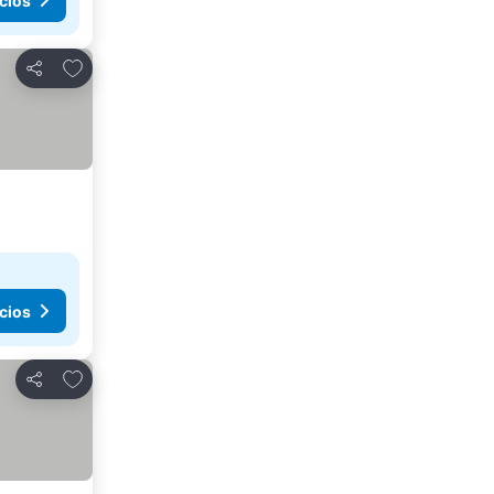
cios
Agregar a favoritos
Compartir
cios
Agregar a favoritos
Compartir