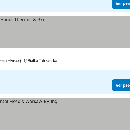
Ver pre
ntuaciones)
Białka Tatrzańska
Ver pre