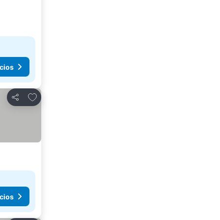
cios
Agregar a favoritos
Compartir
cios