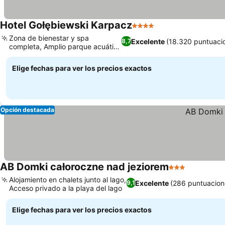
Hotel Gołębiewski Karpacz
4 Estrellas
Ver precios
Zona de bienestar y spa
Excelente
(18.320 puntuaci
8,7
completa, Amplio parque acuático
Ver precios
Tropikana
Elige fechas para ver los precios exactos
Opción destacada
AB Domki całoroczne nad jeziorem
3 Estrellas
Ver preci
Alojamiento en chalets junto al lago,
Excelente
(286 puntuacion
9,1
Acceso privado a la playa del lago
Ver precios
Elige fechas para ver los precios exactos