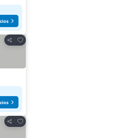
cios
Agregar a favoritos
Compartir
cios
Agregar a favoritos
Compartir