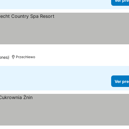
Ver pre
cios
ones)
Przechlewo
Ver pre