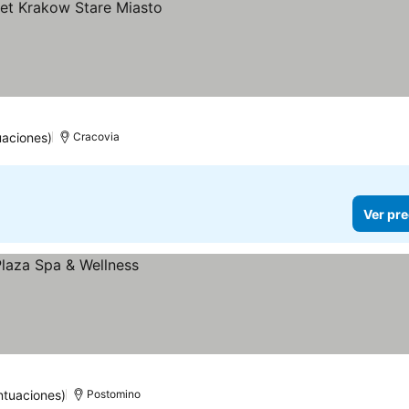
uaciones)
Cracovia
Ver pre
ntuaciones)
Postomino