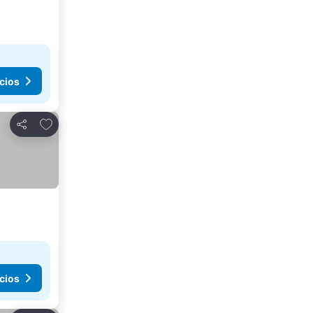
cios
Agregar a favoritos
Compartir
cios