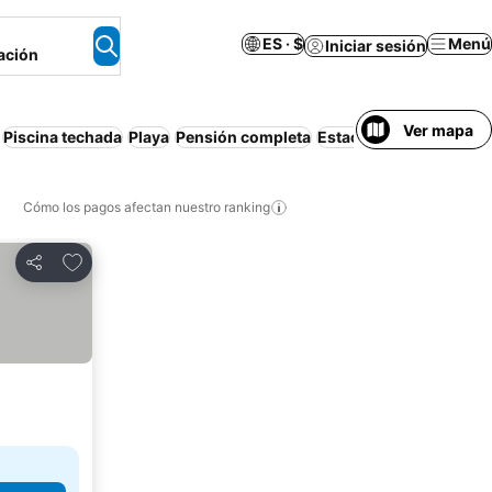
ES · $
Menú
Iniciar sesión
ación
Ver mapa
Piscina techada
Playa
Pensión completa
Estacionamiento
Spa
Cómo los pagos afectan nuestro ranking
Agregar a favoritos
Compartir