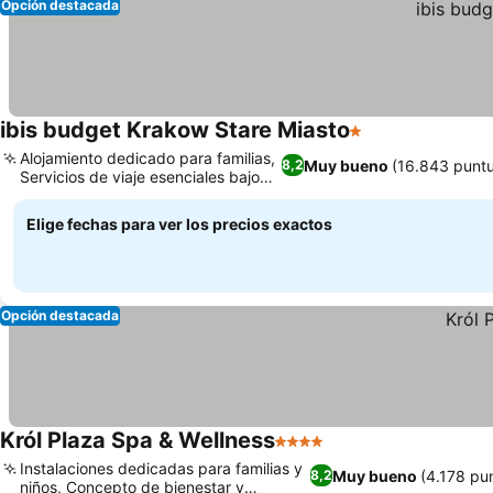
Opción destacada
ibis budget Krakow Stare Miasto
1 Estrellas
Ver precios
Alojamiento dedicado para familias,
Muy bueno
(16.843 punt
8,2
Servicios de viaje esenciales bajo
Ver precios
petición
Elige fechas para ver los precios exactos
Opción destacada
Król Plaza Spa & Wellness
4 Estrellas
Ver precios
Instalaciones dedicadas para familias y
Muy bueno
(4.178 pu
8,2
niños, Concepto de bienestar y