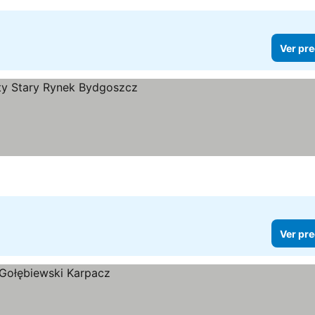
Ver pre
s
Ver pre