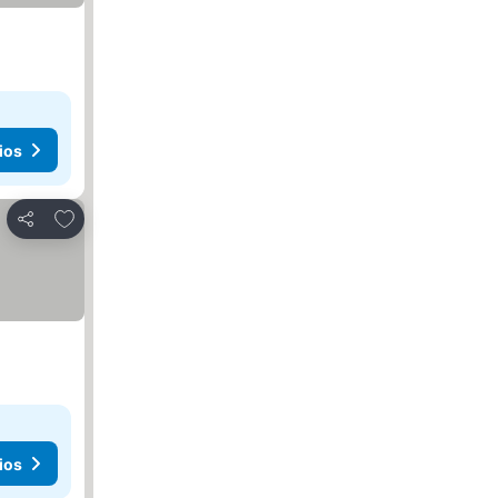
ios
Agregar a favoritos
Compartir
ios