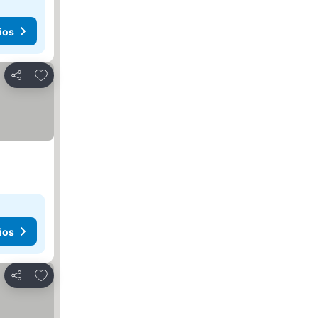
ios
Agregar a favoritos
Compartir
ios
Agregar a favoritos
Compartir