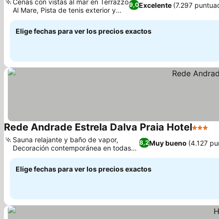
Cenas con vistas al mar en Terrazzo
Excelente
(7.297 puntua
9,0
Al Mare, Pista de tenis exterior y
Ver precios
sauna
Elige fechas para ver los precios exactos
Rede Andrade Estrela Dalva Praia Hotel
3 Estre
Ve
Sauna relajante y baño de vapor,
Muy bueno
(4.127 pu
8,2
Decoración contemporánea en todas
Ver precios
las habitaciones.
Elige fechas para ver los precios exactos