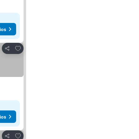
ios
Agregar a favoritos
Compartir
ios
Agregar a favoritos
Compartir