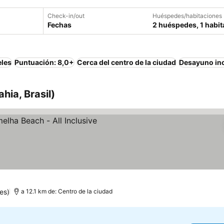
Check-in/out
Huéspedes/habitaciones
Fechas
2 huéspedes, 1 habit
eles
Puntuación: 8,0+
Cerca del centro de la ciudad
Desayuno in
hia, Brasil)
precios
es)
a 12.1 km de: Centro de la ciudad