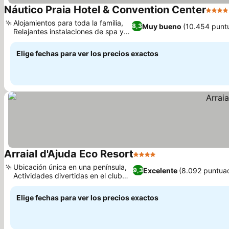
Náutico Praia Hotel & Convention Center
4 Estr
Alojamientos para toda la familia,
Muy bueno
(10.454 punt
8,3
Relajantes instalaciones de spa y
Ver precios
bienestar
Elige fechas para ver los precios exactos
Arraial d'Ajuda Eco Resort
4 Estrellas
Ver precios
Ubicación única en una península,
Excelente
(8.092 puntua
9,3
Actividades divertidas en el club
Ver precios
infantil
Elige fechas para ver los precios exactos