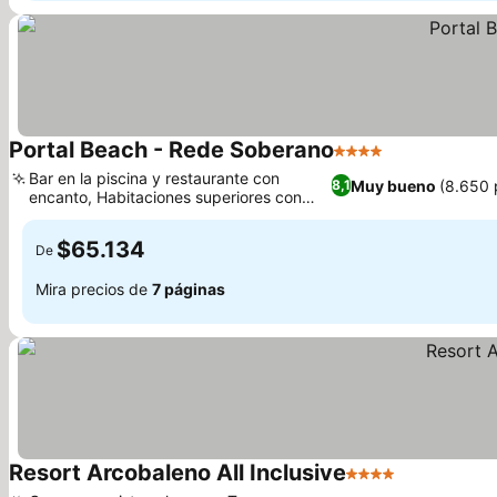
Portal Beach - Rede Soberano
4 Estrellas
Ver precios
Bar en la piscina y restaurante con
Muy bueno
(8.650 
8,1
encanto, Habitaciones superiores con
Ver precios
bañera de hidromasaje
$65.134
De
Mira precios de
7 páginas
Resort Arcobaleno All Inclusive
4 Estrellas
Ver precios