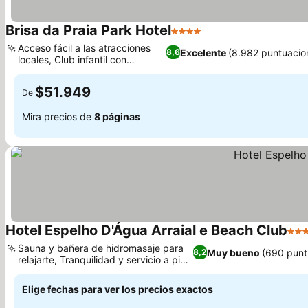
Brisa da Praia Park Hotel
4 Estrellas
Ver precios
Acceso fácil a las atracciones
Excelente
(8.982 puntuacio
8,6
locales, Club infantil con
Ver precios
actividades
$51.949
De
Mira precios de
8 páginas
Hotel Espelho D'Água Arraial e Beach Club
3 Es
Sauna y bañera de hidromasaje para
Muy bueno
(690 punt
8,2
relajarte, Tranquilidad y servicio a pie
Ver precios
de playa
Elige fechas para ver los precios exactos