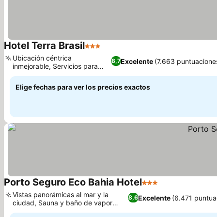
Hotel Terra Brasil
3 Estrellas
Ver precios
Ubicación céntrica
Excelente
(7.663 puntuacione
8,7
inmejorable, Servicios para
Ver precios
toda la familia
Elige fechas para ver los precios exactos
Porto Seguro Eco Bahia Hotel
3 Estrellas
Ver precios
Vistas panorámicas al mar y la
Excelente
(6.471 puntua
8,6
ciudad, Sauna y baño de vapor
Ver precios
para relajarte