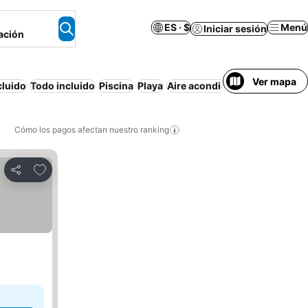
ES · $
Menú
Iniciar sesión
ación
Ver mapa
cluido
Todo incluido
Piscina
Playa
Aire acondicionado
Media pe
Cómo los pagos afectan nuestro ranking
Agregar a favoritos
Compartir