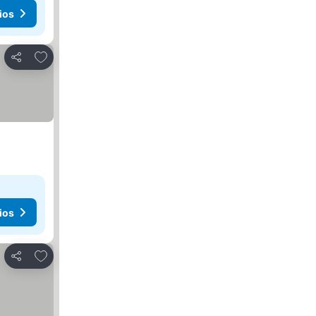
ios
Agregar a favoritos
Compartir
ios
Agregar a favoritos
Compartir