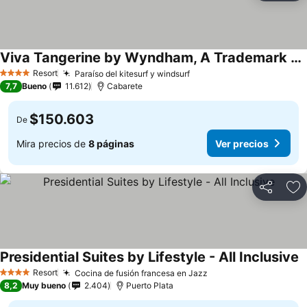
Viva Tangerine by Wyndham, A Trademark All Inclusive
Resort
Paraíso del kitesurf y windsurf
4 Estrellas
7,7
Bueno
11.612
Cabarete
$150.603
De
Mira precios de
8 páginas
Ver precios
Compartir
Ag
Presidential Suites by Lifestyle - All Inclusive
Resort
Cocina de fusión francesa en Jazz
4 Estrellas
8,2
Muy bueno
2.404
Puerto Plata