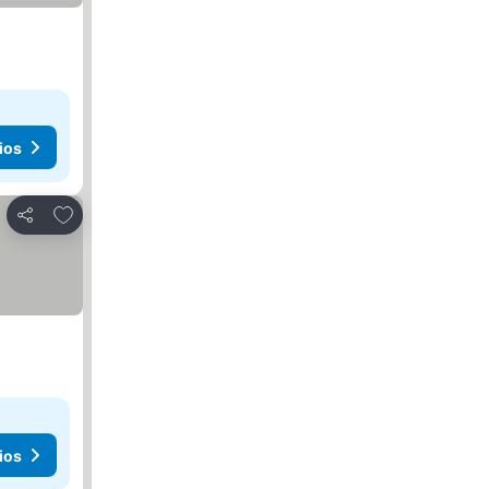
ios
Agregar a favoritos
Compartir
ios