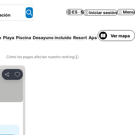
ES · $
Menú
Iniciar sesión
ación
Ver mapa
o
Playa
Piscina
Desayuno incluido
Resort
Apartamento amuebla
Cómo los pagos afectan nuestro ranking
Agregar a favoritos
Compartir