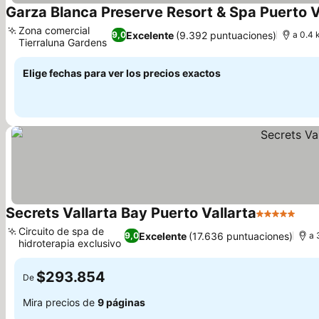
Garza Blanca Preserve Resort & Spa Puerto V
Zona comercial
Excelente
(9.392 puntuaciones)
9,0
a 0.4 
Tierraluna Gardens
Elige fechas para ver los precios exactos
Secrets Vallarta Bay Puerto Vallarta
5 Estrellas
Circuito de spa de
Excelente
(17.636 puntuaciones)
9,0
a 
hidroterapia exclusivo
$293.854
De
Mira precios de
9 páginas