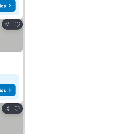
ios
Agregar a favoritos
Compartir
ios
Agregar a favoritos
Compartir