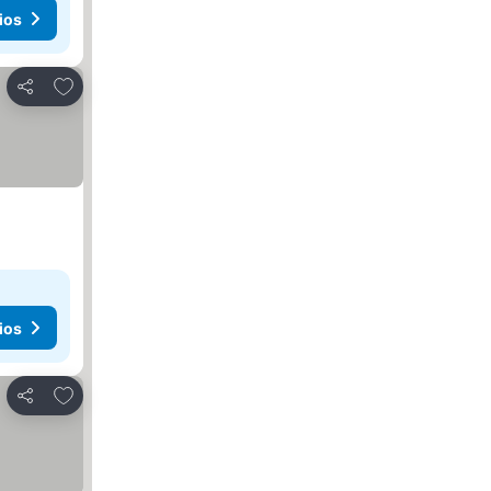
ios
Agregar a favoritos
Compartir
ios
Agregar a favoritos
Compartir