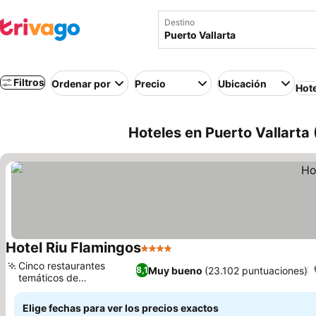
Destino
Filtros
Ordenar por
Precio
Ubicación
Hot
Hoteles en Puerto Vallarta 
Hotel Riu Flamingos
4 Estrellas
Cinco restaurantes
Muy bueno
(23.102 puntuaciones)
8,1
temáticos de
especialidades
Elige fechas para ver los precios exactos