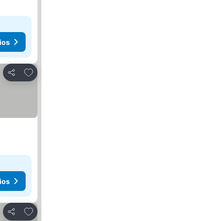
ios
Agregar a favoritos
Compartir
ios
Agregar a favoritos
Compartir