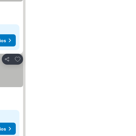
ios
Agregar a favoritos
Compartir
ios