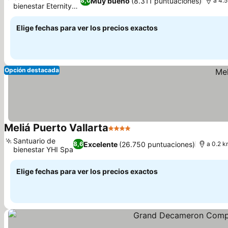
Muy bueno
(8.311 puntuaciones)
8,0
a 4.5
bienestar Eternity
Spa
Elige fechas para ver los precios exactos
Opción destacada
Meliá Puerto Vallarta
4 Estrellas
Santuario de
Excelente
(26.750 puntuaciones)
8,6
a 0.2 k
bienestar YHI Spa
Elige fechas para ver los precios exactos