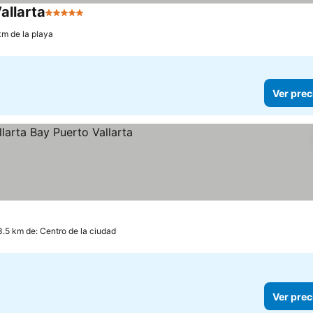
allarta
5 Estrellas
km de la playa
Ver prec
3.5 km de: Centro de la ciudad
Ver prec