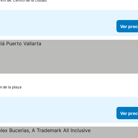
 km de: Centro de la ciudad
Ver prec
m de la playa
Ver prec