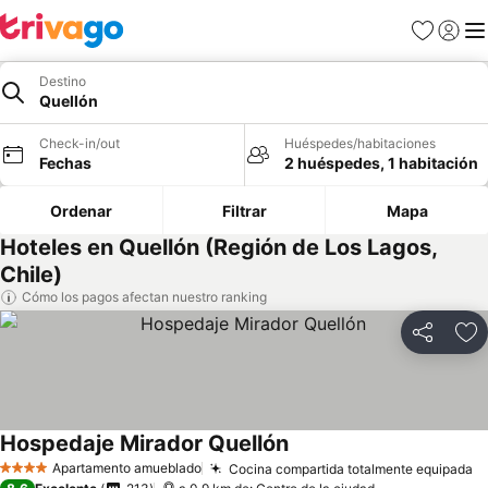
Favoritos
Iniciar 
Me
Destino
Quellón
Check-in/out
Huéspedes/habitaciones
Fechas
2 huéspedes, 1 habitación
Ordenar
Filtrar
Mapa
Hoteles en Quellón (Región de Los Lagos,
Chile)
Cómo los pagos afectan nuestro ranking
Compartir
Ag
Hospedaje Mirador Quellón
Ver precios
Apartamento amueblado
Cocina compartida totalmente equipada
V
4 Estrellas