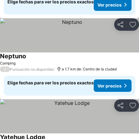
Elige fechas para ver los precios exactos
Ver precios
Compartir
Ag
Neptuno
Ver precios
Camping
/
a 1.7 km de: Centro de la ciudad
Puntuación no disponible
Elige fechas para ver los precios exactos
Ver precios
Compartir
Ag
Yatehue Lodge