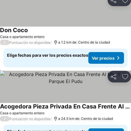
Compartir
Ag
Don Coco
Ver precios
Casa o apartamento entero
/
a 1.2 km de: Centro de la ciudad
Puntuación no disponible
Elige fechas para ver los precios exactos
Ver precios
Compartir
Ag
Acogedora Pieza Privada En Casa Frente Al Mar Y Al Parque El Pudu
Ver precios
Casa o apartamento entero
/
a 24.5 km de: Centro de la ciudad
Puntuación no disponible