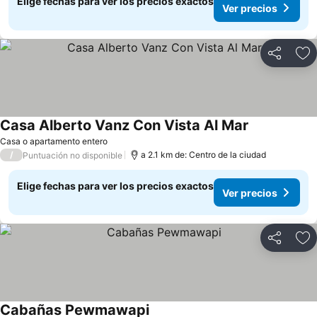
Elige fechas para ver los precios exactos
Ver precios
Compartir
Ag
Casa Alberto Vanz Con Vista Al Mar
Ver precios
Casa o apartamento entero
/
a 2.1 km de: Centro de la ciudad
Puntuación no disponible
Elige fechas para ver los precios exactos
Ver precios
Compartir
Ag
Cabañas Pewmawapi