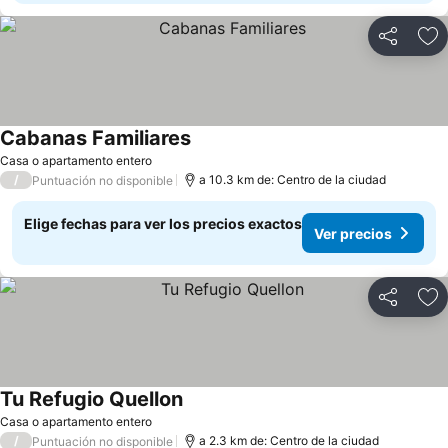
Compartir
Ag
Cabanas Familiares
Ver precios
Casa o apartamento entero
/
a 10.3 km de: Centro de la ciudad
Puntuación no disponible
Elige fechas para ver los precios exactos
Ver precios
Compartir
Ag
Tu Refugio Quellon
Ver precios
Casa o apartamento entero
/
a 2.3 km de: Centro de la ciudad
Puntuación no disponible