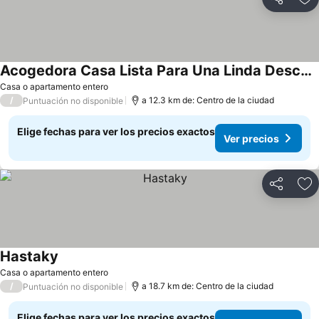
Compartir
Ag
Acogedora Casa Lista Para Una Linda Desconexión
Ver precios
Casa o apartamento entero
/
a 12.3 km de: Centro de la ciudad
Puntuación no disponible
Elige fechas para ver los precios exactos
Ver precios
Compartir
Ag
Hastaky
Ver precios
Casa o apartamento entero
/
a 18.7 km de: Centro de la ciudad
Puntuación no disponible
Elige fechas para ver los precios exactos