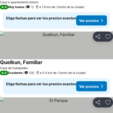
Casa o apartamento entero
8,0
Muy bueno
1
a 1.6 km de: Centro de la ciudad
Elige fechas para ver los precios exactos
Ver precios
Compartir
Ag
Quelkun, Familiar
Ver precios
Casa de huéspedes
9,0
Excelente
53
a 0.4 km de: Centro de la ciudad
Elige fechas para ver los precios exactos
Ver precios
Compartir
Ag