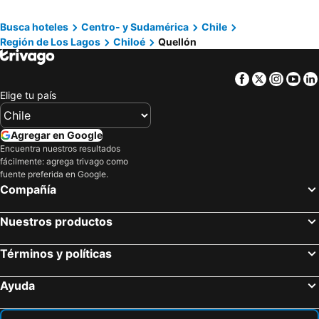
Iquique, Región de Tarapacá Hoteles
La Serena, Región de Coquimbo Hoteles
Busca hoteles
Centro- y Sudamérica
Chile
Pucón, Región de La Araucanía Hoteles
Antofagasta, Región de Antofagasta Hoteles
Región de Los Lagos
Chiloé
Quellón
Olmué, Región de Valparaíso Hoteles
Facebook
Twitter
Insta
Yo
Elige tu país
Agregar en Google
Encuentra nuestros resultados
fácilmente: agrega trivago como
fuente preferida en Google.
Compañía
Nuestros productos
Términos y políticas
Ayuda