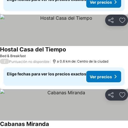
Ver precios
Compartir
Ag
Hostal Casa del Tiempo
Ver precios
Bed & Breakfast
/
a 0.6 km de: Centro de la ciudad
Puntuación no disponible
Elige fechas para ver los precios exactos
Ver precios
Compartir
Ag
Cabanas Miranda
Ver precios