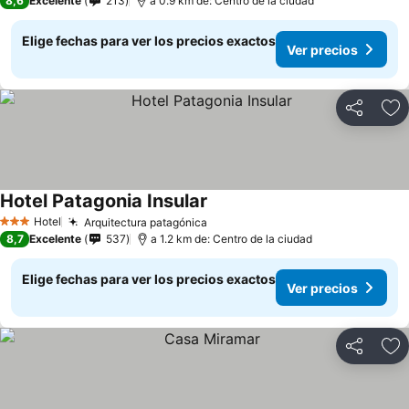
8,6
Excelente
213
a 0.9 km de: Centro de la ciudad
Elige fechas para ver los precios exactos
Ver precios
Compartir
Ag
Hotel Patagonia Insular
Ver precios
Hotel
Arquitectura patagónica
Ver precios
3 Estrellas
8,7
Excelente
537
a 1.2 km de: Centro de la ciudad
Elige fechas para ver los precios exactos
Ver precios
Compartir
Ag