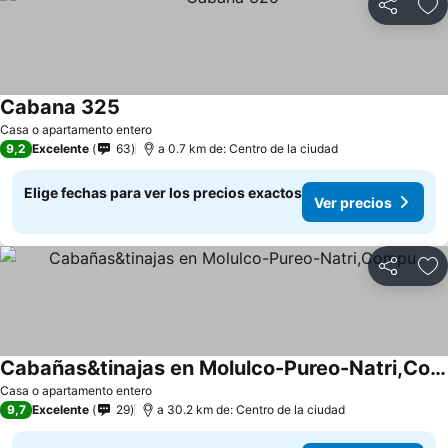
Compartir
Ag
Cabana 325
Ver precios
Casa o apartamento entero
9,2
Excelente
63
a 0.7 km de: Centro de la ciudad
Elige fechas para ver los precios exactos
Ver precios
Compartir
Ag
Cabañas&tinajas en Molulco-Pureo-Natri,Compu
Ver precios
Casa o apartamento entero
9,7
Excelente
29
a 30.2 km de: Centro de la ciudad