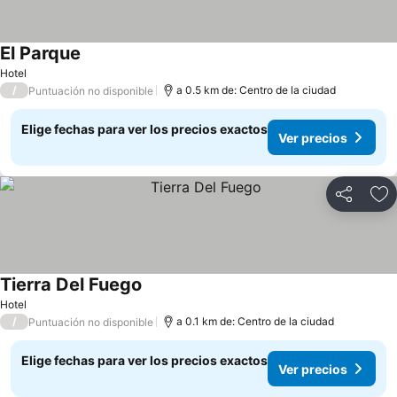
El Parque
Ver precios
Hotel
/
a 0.5 km de: Centro de la ciudad
Puntuación no disponible
Elige fechas para ver los precios exactos
Ver precios
Compartir
Ag
Tierra Del Fuego
Ver precios
Hotel
/
a 0.1 km de: Centro de la ciudad
Puntuación no disponible
Elige fechas para ver los precios exactos
Ver precios