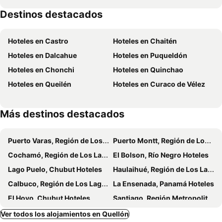
Destinos destacados
Hoteles en Castro
Hoteles en Chaitén
Hoteles en Dalcahue
Hoteles en Puqueldón
Hoteles en Chonchi
Hoteles en Quinchao
Hoteles en Queilén
Hoteles en Curaco de Vélez
Más destinos destacados
Puerto Varas, Región de Los Lagos Hoteles
Puerto Montt, Región de Los Lagos Hoteles
Cochamó, Región de Los Lagos Hoteles
El Bolson, Río Negro Hoteles
Lago Puelo, Chubut Hoteles
Haulaihué, Región de Los Lagos Hoteles
Calbuco, Región de Los Lagos Hoteles
La Ensenada, Panamá Hoteles
El Hoyo, Chubut Hoteles
Santiago, Región Metropolitana de Santiago Hoteles
Viña del Mar, Región de Valparaíso Hoteles
Valdivia, Región de Los Ríos Hoteles
Ver todos los alojamientos en Quellón