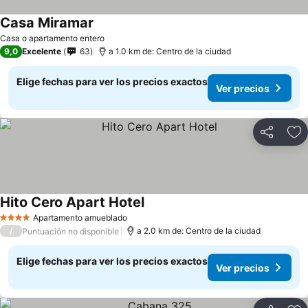
Casa Miramar
Ver precios
Casa o apartamento entero
9,0
Excelente
63
a 1.0 km de: Centro de la ciudad
Elige fechas para ver los precios exactos
Ver precios
Compartir
Ag
Hito Cero Apart Hotel
Ver precios
Apartamento amueblado
4 Estrellas
/
a 2.0 km de: Centro de la ciudad
Puntuación no disponible
Elige fechas para ver los precios exactos
Ver precios