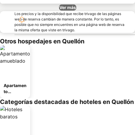
Ver más
Los precios y la disponibilidad que recibe trivago de las páginas
web de reserva cambian de manera constante. Por lo tanto, es
posible que no siempre encuentres en una página web de reserva
la misma oferta que viste en trivago.
Otros hospedajes en Quellón
Apartamen
to
amueblad
Categorías destacadas de hoteles en Quellón
o