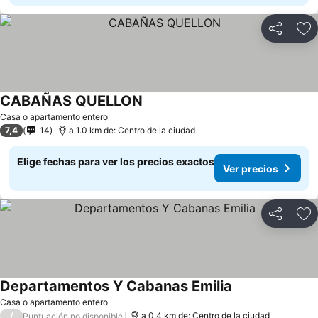
Compartir
Ag
CABAÑAS QUELLON
Ver precios
Casa o apartamento entero
7,4
14
a 1.0 km de: Centro de la ciudad
Elige fechas para ver los precios exactos
Ver precios
Compartir
Ag
Departamentos Y Cabanas Emilia
Ver precios
Casa o apartamento entero
/
a 0.4 km de: Centro de la ciudad
Puntuación no disponible