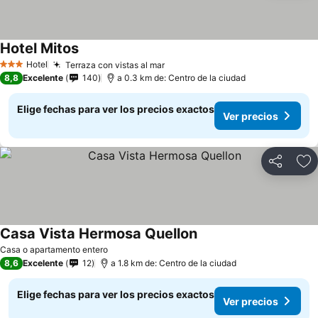
Hotel Mitos
Ver precios
Hotel
Terraza con vistas al mar
Ver precios
3 Estrellas
8,8
Excelente
140
a 0.3 km de: Centro de la ciudad
Elige fechas para ver los precios exactos
Ver precios
Compartir
Ag
Casa Vista Hermosa Quellon
Ver precios
Casa o apartamento entero
8,6
Excelente
12
a 1.8 km de: Centro de la ciudad
Elige fechas para ver los precios exactos
Ver precios