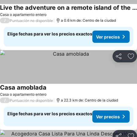
Live the adventure on a remote island of the world.
Ver precios
Casa o apartamento entero
/
a 0.6 km de: Centro de la ciudad
Puntuación no disponible
Elige fechas para ver los precios exactos
Ver precios
Compartir
Ag
Casa amoblada
Ver precios
Casa o apartamento entero
/
a 22.3 km de: Centro de la ciudad
Puntuación no disponible
Elige fechas para ver los precios exactos
Ver precios