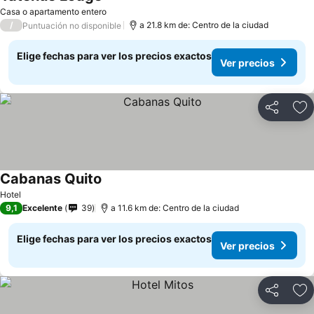
Ver precios
Casa o apartamento entero
/
a 21.8 km de: Centro de la ciudad
Puntuación no disponible
Elige fechas para ver los precios exactos
Ver precios
Compartir
Ag
Cabanas Quito
Ver precios
Hotel
9,1
Excelente
39
a 11.6 km de: Centro de la ciudad
Elige fechas para ver los precios exactos
Ver precios
Compartir
Ag