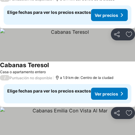
Elige fechas para ver los precios exactos
Ver precios
Compartir
Ag
Cabanas Teresol
Ver precios
Casa o apartamento entero
/
a 1.9 km de: Centro de la ciudad
Puntuación no disponible
Elige fechas para ver los precios exactos
Ver precios
Compartir
Ag