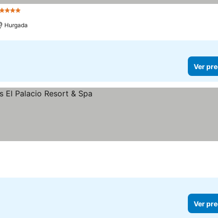
 Estrellas
Ver precios
Hurgada
Ver pre
cios
Ver pre