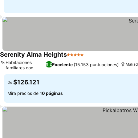
Serenity Alma Heights
5 Estrellas
Ver precios
Habitaciones
Excelente
(15.153 puntuaciones)
9,2
Makadi
familiares con
Ver precios
balcón
$126.121
De
Mira precios de
10 páginas