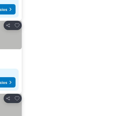
cios
Agregar a favoritos
Compartir
cios
Agregar a favoritos
Compartir