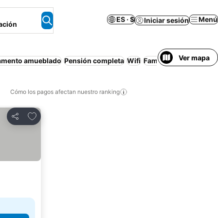
ES · $
Menú
Iniciar sesión
ación
Ver mapa
amento amueblado
Pensión completa
Wifi
Familias
Media pensi
Cómo los pagos afectan nuestro ranking
Agregar a favoritos
Compartir