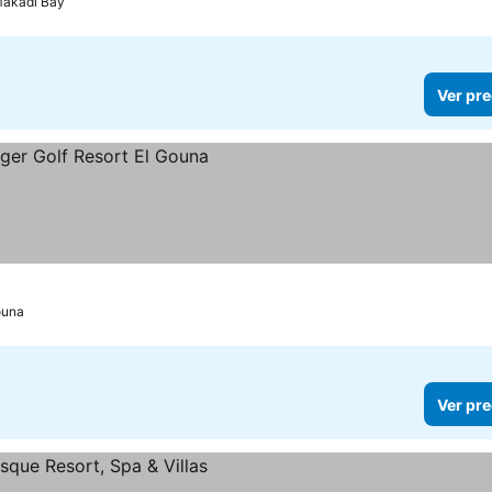
akadi Bay
Ver pre
recios
ouna
Ver pre