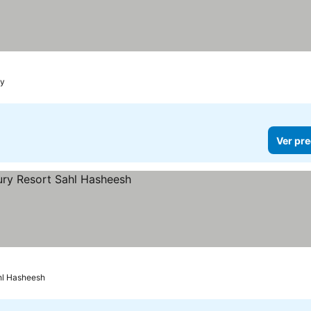
ecios
ay
Ver pre
recios
hl Hasheesh