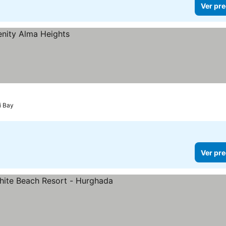
Ver pre
 Bay
Ver pre