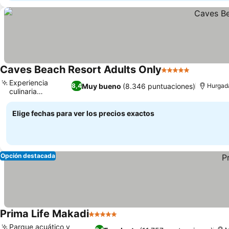
Caves Beach Resort Adults Only
5 Estrellas
Ver preci
Experiencia
Muy bueno
(8.346 puntuaciones)
8,4
Hurgad
culinaria
Ver precios
teppanyaki
Elige fechas para ver los precios exactos
Opción destacada
Prima Life Makadi
5 Estrellas
Ver precios
Parque acuático y