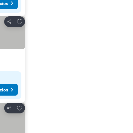
cios
Agregar a favoritos
Compartir
cios
Agregar a favoritos
Compartir