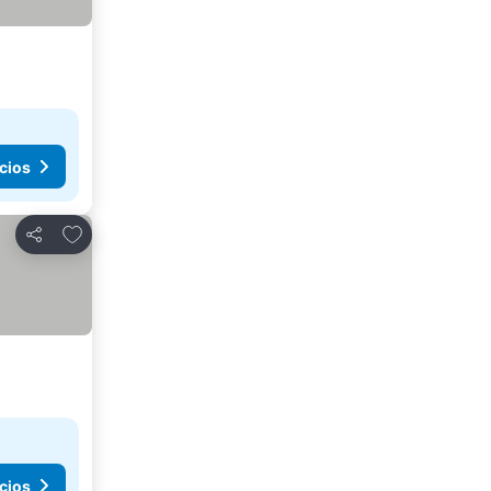
cios
Agregar a favoritos
Compartir
cios