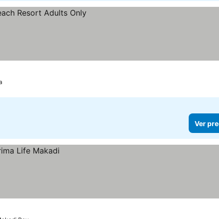
os
a
Ver pre