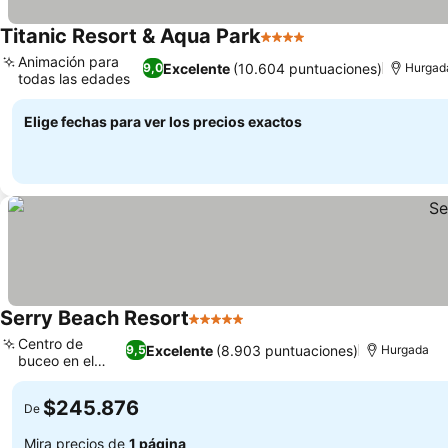
Titanic Resort & Aqua Park
4 Estrellas
Ver precios
Animación para
Excelente
(10.604 puntuaciones)
9,0
Hurgad
todas las edades
Ver precios
Elige fechas para ver los precios exactos
Serry Beach Resort
5 Estrellas
Ver precios
Centro de
Excelente
(8.903 puntuaciones)
9,5
Hurgada
buceo en el
Ver precios
hotel
$245.876
De
Mira precios de
1 página