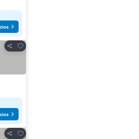
cios
Agregar a favoritos
Compartir
cios
Agregar a favoritos
Compartir