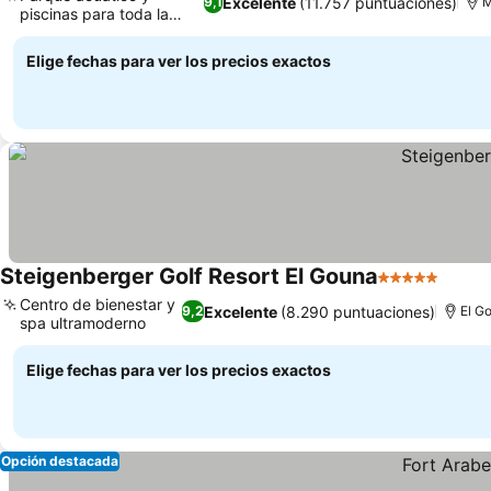
Excelente
(11.757 puntuaciones)
9,1
M
piscinas para toda la
Ver precios
familia
Elige fechas para ver los precios exactos
Steigenberger Golf Resort El Gouna
5 Estrellas
Ver p
Centro de bienestar y
Excelente
(8.290 puntuaciones)
9,2
El G
spa ultramoderno
Ver precios
Elige fechas para ver los precios exactos
Opción destacada