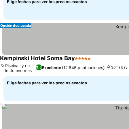
Elige fechas para ver los precios exactos
Opción destacada
Kempinski Hotel Soma Bay
5 Estrellas
Ver precios
Piscinas y río
Excelente
(12.845 puntuaciones)
9,5
Soma Bay
lento enormes
Ver precios
Elige fechas para ver los precios exactos