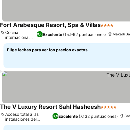
Fort Arabesque Resort, Spa & Villas
4 Estrellas
Ver pr
Cocina
Excelente
(15.962 puntuaciones)
9,0
Makadi B
internacional
Ver precios
variada
Elige fechas para ver los precios exactos
The V Luxury Resort Sahl Hasheesh
5 Estrellas
Ver p
Acceso total a las
Excelente
(7.132 puntuaciones)
8,9
Sa
instalaciones del
Ver precios
Pyramisa