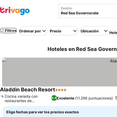
Destino
Filtros
Ordenar por
Precio
Ubicación
Hot
Hoteles en Red Sea Govern
Aladdin Beach Resort
4 Estrellas
Ver precios
Cocina variada con
Excelente
(11.296 puntuaciones)
8,6
restaurantes de
Ver precios
especialidades
Elige fechas para ver los precios exactos