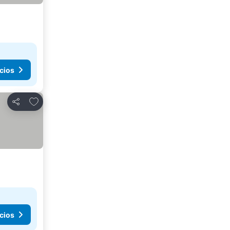
cios
Agregar a favoritos
Compartir
cios