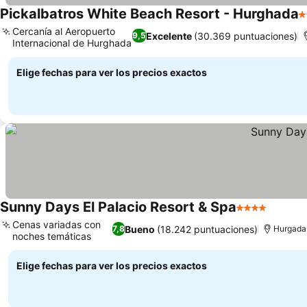
Pickalbatros White Beach Resort - Hurghada
5
Cercanía al Aeropuerto
Excelente
(30.369 puntuaciones)
9,5
Internacional de Hurghada
Ver precios
Elige fechas para ver los precios exactos
Sunny Days El Palacio Resort & Spa
4 Estrellas
Ver pre
Cenas variadas con
Bueno
(18.242 puntuaciones)
7,8
Hurgada
noches temáticas
Ver precios
Elige fechas para ver los precios exactos