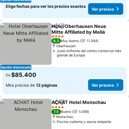
Elige fechas para ver los precios exactos
Ver precios
Hotel Oberhausen Neue
Compartir
Agregar a favoritos
Mitte Affiliated by Meliá
4 Estrellas
8,3
Muy bueno
11.364
Oberhausen
Justo enfrente del centro comercial más
grande de Europa
Opción destacada
$85.400
De
Mira precios de
12 páginas
Ver precios
ACHAT Hotel Monschau
Compartir
Agregar a favoritos
4 Estrellas
7,5
Bueno
5.596
Monschau
Piscina cubierta y sauna relajante