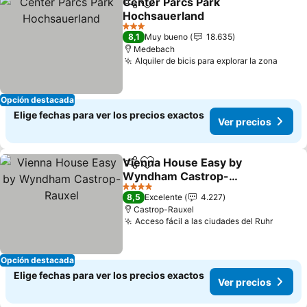
Center Parcs Park
Compartir
Agregar a favoritos
Hochsauerland
3 Estrellas
8,1
Muy bueno
18.635
Medebach
Alquiler de bicis para explorar la zona
Opción destacada
Elige fechas para ver los precios exactos
Ver precios
Vienna House Easy by
Compartir
Agregar a favoritos
Wyndham Castrop-
Rauxel
4 Estrellas
8,5
Excelente
4.227
Castrop-Rauxel
Acceso fácil a las ciudades del Ruhr
Opción destacada
Elige fechas para ver los precios exactos
Ver precios