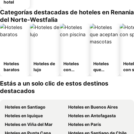
hotel
Categorías destacadas de hoteles en Renania
del Norte-Westfalia
Hoteles
Hoteles de
Hoteles
Hoteles
Hote
baratos
lujo
con
que
con 
piscina
aceptan
mascotas
Estás a un solo clic de estos destinos
destacados
Hoteles en Santiago
Hoteles en Buenos Aires
Hoteles en Iquique
Hoteles en Antofagasta
Hoteles en Viña del Mar
Hoteles en París
Hoteles en Punta Cana
Hoteles en Santiago de Chile