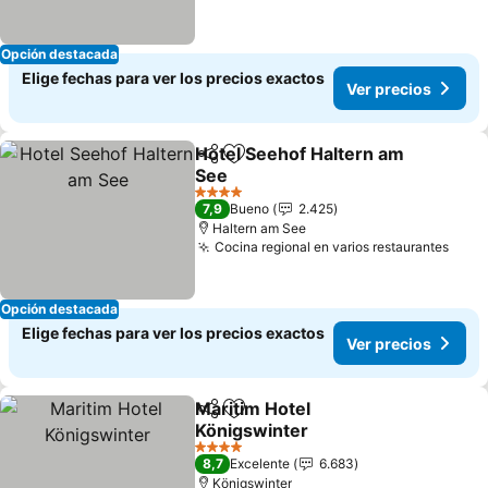
Opción destacada
Elige fechas para ver los precios exactos
Ver precios
Hotel Seehof Haltern am
Compartir
Agregar a favoritos
See
4 Estrellas
7,9
Bueno
2.425
Haltern am See
Cocina regional en varios restaurantes
Opción destacada
Elige fechas para ver los precios exactos
Ver precios
Maritim Hotel
Compartir
Agregar a favoritos
Königswinter
4 Estrellas
8,7
Excelente
6.683
Königswinter