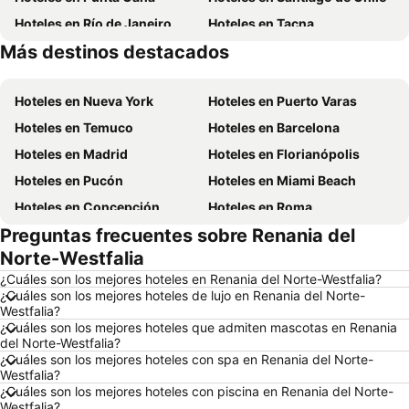
Hoteles en Río de Janeiro
Hoteles en Tacna
Más destinos destacados
Hoteles en Aruba
Hoteles en Brasil
Hoteles en Nueva York
Hoteles en Puerto Varas
Hoteles en Temuco
Hoteles en Barcelona
Hoteles en Madrid
Hoteles en Florianópolis
Hoteles en Pucón
Hoteles en Miami Beach
Hoteles en Concepción
Hoteles en Roma
Preguntas frecuentes sobre Renania del
Hoteles en La Serena
Hoteles en Puerto Montt
Norte-Westfalia
Hoteles en Lima
Hoteles en Valdivia
¿Cuáles son los mejores hoteles en Renania del Norte-Westfalia?
Hoteles en San Andrés
Hoteles en Búzios
¿Cuáles son los mejores hoteles de lujo en Renania del Norte-
Westfalia?
Hoteles en Chillán
Hoteles en Arica
¿Cuáles son los mejores hoteles que admiten mascotas en Renania
Hoteles en Curazao
Hoteles en Chile
del Norte-Westfalia?
¿Cuáles son los mejores hoteles con spa en Renania del Norte-
Hoteles en Región Metropolitana de Santiago
Hoteles en Chiloé
Westfalia?
¿Cuáles son los mejores hoteles con piscina en Renania del Norte-
Hoteles en Isla de Pascua
Hoteles en Asunción
Westfalia?