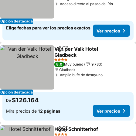
Acceso directo al paseo del Rin
Opción destacada
Elige fechas para ver los precios exactos
Ver precios
Van der Valk Hotel
Compartir
Agregar a favoritos
Gladbeck
4 Estrellas
8,0
Muy bueno
9.783
Gladbeck
Amplio bufé de desayuno
Opción destacada
$126.164
De
Mira precios de
12 páginas
Ver precios
Hotel Schnitterhof
Compartir
Agregar a favoritos