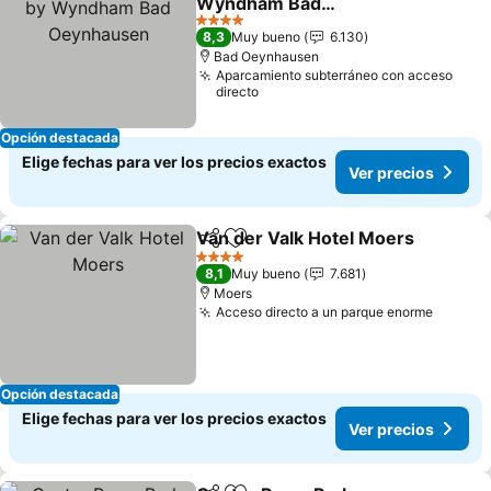
Wyndham Bad
Oeynhausen
4 Estrellas
8,3
Muy bueno
6.130
Bad Oeynhausen
Aparcamiento subterráneo con acceso
directo
Opción destacada
Elige fechas para ver los precios exactos
Ver precios
Van der Valk Hotel Moers
Compartir
Agregar a favoritos
4 Estrellas
8,1
Muy bueno
7.681
Moers
Acceso directo a un parque enorme
Opción destacada
Elige fechas para ver los precios exactos
Ver precios