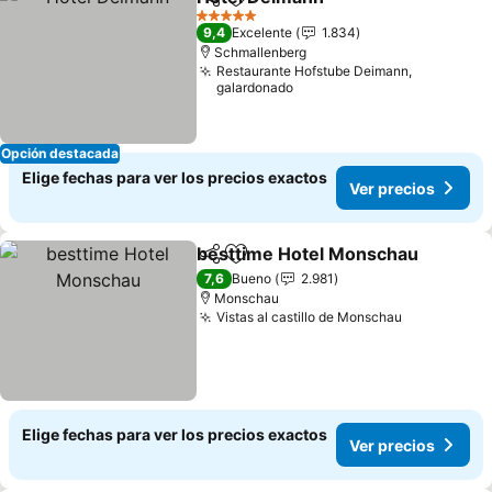
Compartir
Agregar a favoritos
5 Estrellas
9,4
Excelente
1.834
Schmallenberg
Restaurante Hofstube Deimann,
galardonado
Opción destacada
Elige fechas para ver los precios exactos
Ver precios
besttime Hotel Monschau
Compartir
Agregar a favoritos
7,6
Bueno
2.981
Monschau
Vistas al castillo de Monschau
Elige fechas para ver los precios exactos
Ver precios