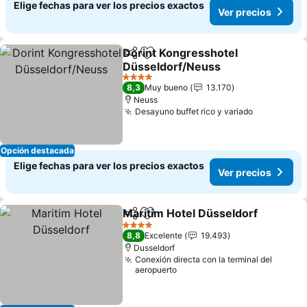
Elige fechas para ver los precios exactos
Ver precios
Dorint Kongresshotel
Compartir
Agregar a favoritos
Düsseldorf/Neuss
4 Estrellas
8,3
Muy bueno
13.170
Neuss
Desayuno buffet rico y variado
Opción destacada
Elige fechas para ver los precios exactos
Ver precios
Maritim Hotel Düsseldorf
Compartir
Agregar a favoritos
4 Estrellas
8,8
Excelente
19.493
Dusseldorf
Conexión directa con la terminal del
aeropuerto