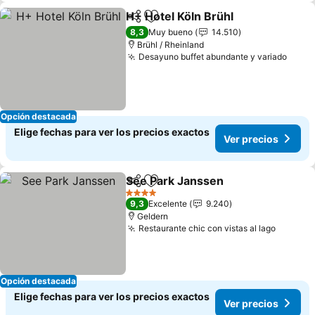
H+ Hotel Köln Brühl
Compartir
Agregar a favoritos
8,3
Muy bueno
14.510
Brühl / Rheinland
Desayuno buffet abundante y variado
Opción destacada
Elige fechas para ver los precios exactos
Ver precios
See Park Janssen
Compartir
Agregar a favoritos
4 Estrellas
9,3
Excelente
9.240
Geldern
Restaurante chic con vistas al lago
Opción destacada
Elige fechas para ver los precios exactos
Ver precios