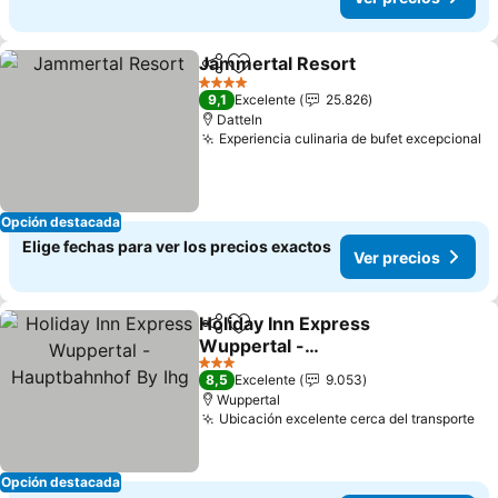
Jammertal Resort
Compartir
Agregar a favoritos
4 Estrellas
9,1
Excelente
25.826
Datteln
Experiencia culinaria de bufet excepcional
Opción destacada
Elige fechas para ver los precios exactos
Ver precios
Holiday Inn Express
Compartir
Agregar a favoritos
Wuppertal -
Hauptbahnhof By Ihg
3 Estrellas
8,5
Excelente
9.053
Wuppertal
Ubicación excelente cerca del transporte
Opción destacada