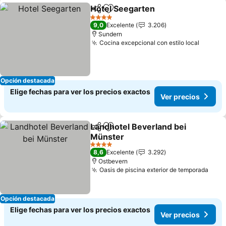
Hotel Seegarten
Compartir
Agregar a favoritos
4 Estrellas
9,0
Excelente
3.206
Sundern
Cocina excepcional con estilo local
Opción destacada
Elige fechas para ver los precios exactos
Ver precios
Landhotel Beverland bei
Compartir
Agregar a favoritos
Münster
4 Estrellas
8,6
Excelente
3.292
Ostbevern
Oasis de piscina exterior de temporada
Opción destacada
Elige fechas para ver los precios exactos
Ver precios