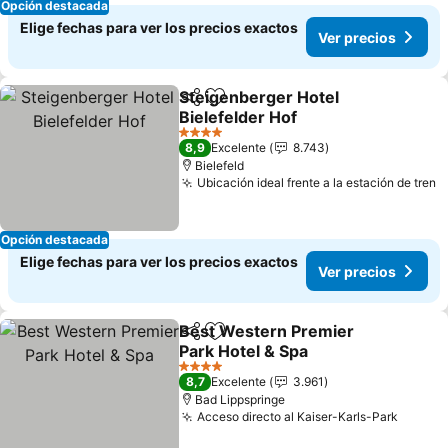
Opción destacada
Elige fechas para ver los precios exactos
Ver precios
Steigenberger Hotel
Compartir
Agregar a favoritos
Bielefelder Hof
4 Estrellas
8,9
Excelente
8.743
Bielefeld
Ubicación ideal frente a la estación de tren
Opción destacada
Elige fechas para ver los precios exactos
Ver precios
Best Western Premier
Compartir
Agregar a favoritos
Park Hotel & Spa
4 Estrellas
8,7
Excelente
3.961
Bad Lippspringe
Acceso directo al Kaiser-Karls-Park