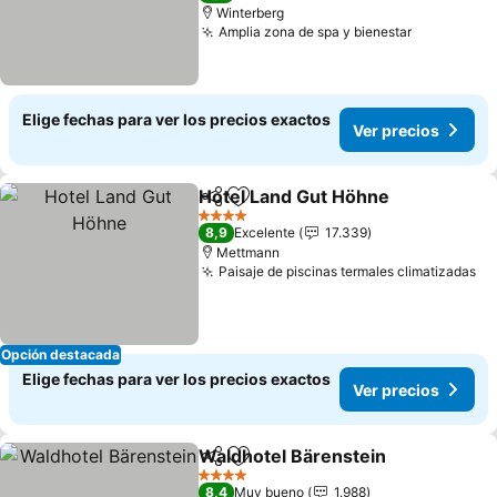
Winterberg
Amplia zona de spa y bienestar
Elige fechas para ver los precios exactos
Ver precios
Hotel Land Gut Höhne
Compartir
Agregar a favoritos
4 Estrellas
8,9
Excelente
17.339
Mettmann
Paisaje de piscinas termales climatizadas
Opción destacada
Elige fechas para ver los precios exactos
Ver precios
Waldhotel Bärenstein
Compartir
Agregar a favoritos
4 Estrellas
8,4
Muy bueno
1.988