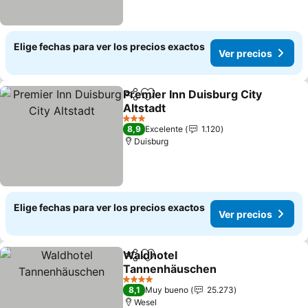
Elige fechas para ver los precios exactos
Ver precios
Premier Inn Duisburg City
Compartir
Agregar a favoritos
Altstadt
3 Estrellas
8,9
Excelente
1.120
Duisburg
Elige fechas para ver los precios exactos
Ver precios
Waldhotel
Compartir
Agregar a favoritos
Tannenhäuschen
4 Estrellas
8,1
Muy bueno
25.273
Wesel