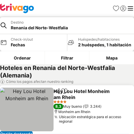
Favoritos
Iniciar 
Me
Destino
Renania del Norte-Westfalia
Check-in/out
Huéspedes/habitaciones
Fechas
2 huéspedes, 1 habitación
Ordenar
Filtrar
Mapa
Hoteles en Renania del Norte-Westfalia
(Alemania)
Cómo los pagos afectan nuestro ranking
Hey Lou Hotel Monheim
Compartir
Agregar a favoritos
am Rhein
4 Estrellas
8,3
Muy bueno
3.244
Monheim am Rhein
Ubicación estratégica para el acceso
regional
Opción destacada