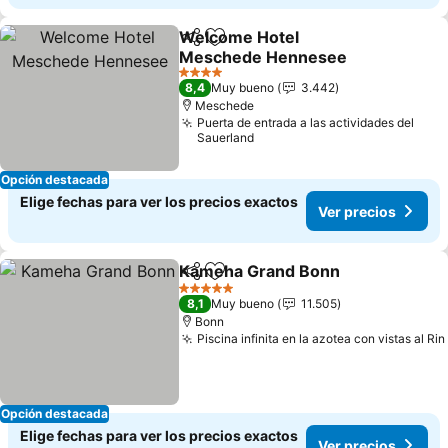
Welcome Hotel
Compartir
Agregar a favoritos
Meschede Hennesee
4 Estrellas
8,4
Muy bueno
3.442
Meschede
Puerta de entrada a las actividades del
Sauerland
Opción destacada
Elige fechas para ver los precios exactos
Ver precios
Kameha Grand Bonn
Compartir
Agregar a favoritos
5 Estrellas
8,1
Muy bueno
11.505
Bonn
Piscina infinita en la azotea con vistas al Rin
Opción destacada
Elige fechas para ver los precios exactos
Ver precios