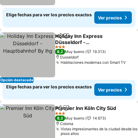
Elige fechas para ver los precios exactos
Ver precios
Holiday Inn Express
Compartir
Agregar a favoritos
Düsseldorf -
Hauptbahnhof By Ihg
3 Estrellas
8,2
Muy bueno
19.313
Dusseldorf
Habitaciones modernas con Smart TV
Opción destacada
Elige fechas para ver los precios exactos
Ver precios
Premier Inn Köln City Süd
Compartir
Agregar a favoritos
3 Estrellas
8,2
Muy bueno
14.673
Colonia
Vistas impresionantes de la ciudad desde los
pisos altos