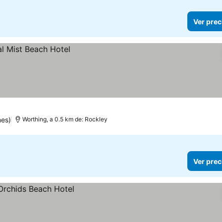
Ver prec
nes)
Worthing, a 0.5 km de: Rockley
Ver prec