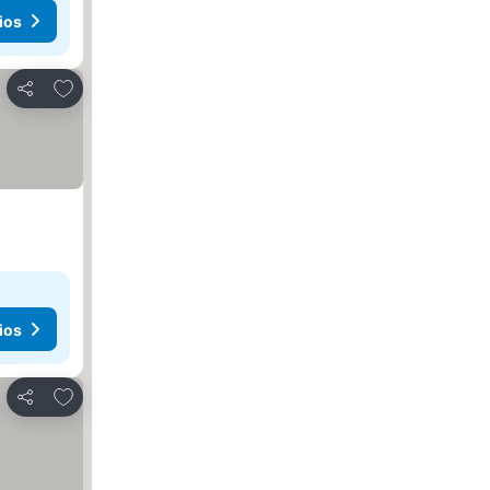
ios
Agregar a favoritos
Compartir
ios
Agregar a favoritos
Compartir