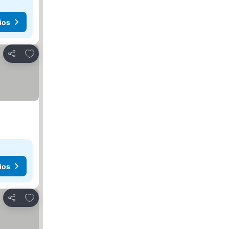
ios
Agregar a favoritos
Compartir
ios
Agregar a favoritos
Compartir