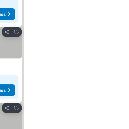
ios
Agregar a favoritos
Compartir
ios
Agregar a favoritos
Compartir