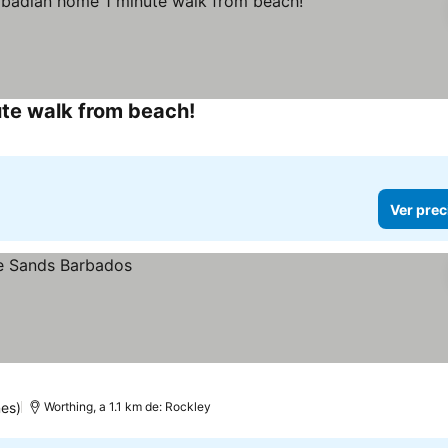
ute walk from beach!
Ver prec
nes)
Worthing, a 1.1 km de: Rockley