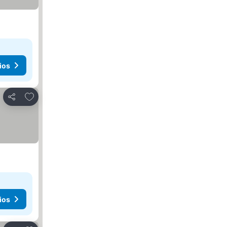
ios
Agregar a favoritos
Compartir
ios