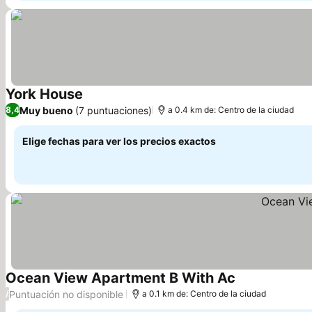
York House
Muy bueno
(7 puntuaciones)
8,4
a 0.4 km de: Centro de la ciudad
Elige fechas para ver los precios exactos
Ocean View Apartment B With Ac
Puntuación no disponible
/
a 0.1 km de: Centro de la ciudad