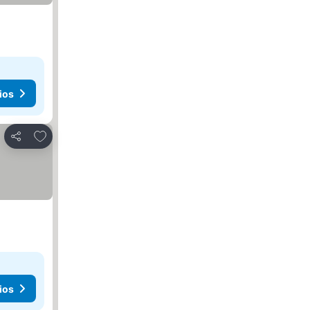
ios
Agregar a favoritos
Compartir
ios