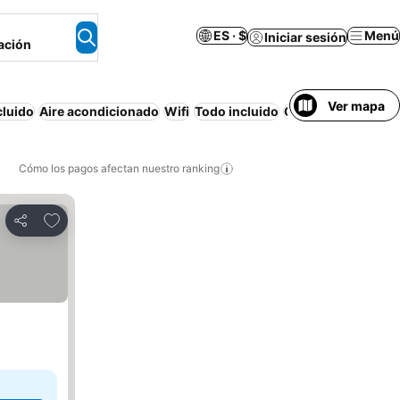
ES · $
Menú
Iniciar sesión
ación
Ver mapa
cluido
Aire acondicionado
Wifi
Todo incluido
Casa o apartament
Cómo los pagos afectan nuestro ranking
Agregar a favoritos
Compartir