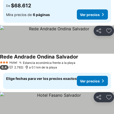
$68.612
De
Mira precios de
6 páginas
Ver precios
Compartir
Ag
Rede Andrade Ondina Salvador
Ver precios
Hotel
Estancia económica frente a la playa
Ver precios
3 Estrellas
6,4
2.792
a 0.1 km de la playa
Elige fechas para ver los precios exactos
Ver precios
Compartir
Ag