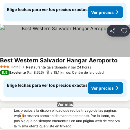
Elige fechas para ver los precios exactos
Ver precios
Compartir
Ag
Best Western Salvador Hangar Aeroporto
Ver p
Hotel
Restaurante galardonado y bar 24 horas
Ver precios
3 Estrellas
8,5
Excelente
8.626
a 18.1 km de: Centro de la ciudad
Elige fechas para ver los precios exactos
Ver precios
Ver más
Los precios y la disponibilidad que recibe trivago de las páginas
web de reserva cambian de manera constante. Por lo tanto, es
posible que no siempre encuentres en una página web de reserva
la misma oferta que viste en trivago.