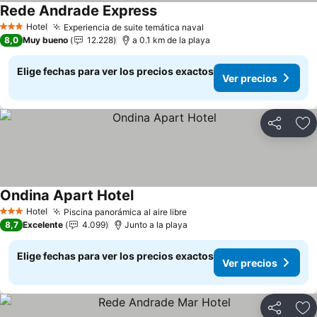
Rede Andrade Express
Ver precios
Hotel
Experiencia de suite temática naval
Ver precios
3 Estrellas
8,0
Muy bueno
12.228
a 0.1 km de la playa
Elige fechas para ver los precios exactos
Ver precios
Compartir
Ag
Ondina Apart Hotel
Ver precios
Hotel
Piscina panorámica al aire libre
Ver precios
3 Estrellas
8,7
Excelente
4.099
Junto a la playa
Elige fechas para ver los precios exactos
Ver precios
Compartir
Ag