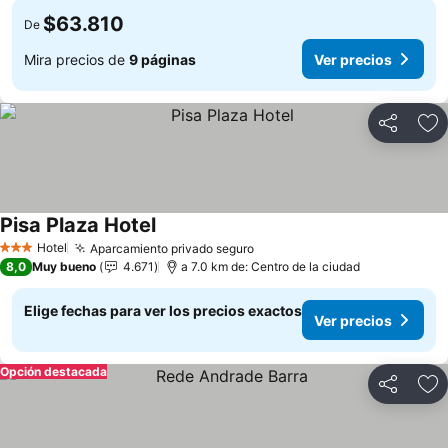
$63.810
De
Mira precios de
9 páginas
Ver precios
Compartir
Ag
Pisa Plaza Hotel
Ver precios
Hotel
Aparcamiento privado seguro
Ver precios
3 Estrellas
8,0
Muy bueno
4.671
a 7.0 km de: Centro de la ciudad
Elige fechas para ver los precios exactos
Ver precios
Opción destacada
Compartir
Ag