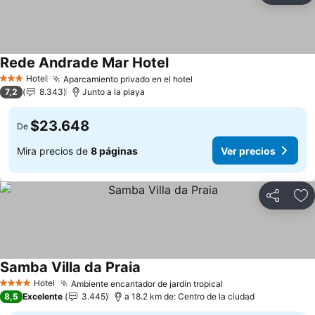
Rede Andrade Mar Hotel
Ver precios
Hotel
Aparcamiento privado en el hotel
Ver precios
3 Estrellas
7,2
8.343
Junto a la playa
$23.648
De
Mira precios de
8 páginas
Ver precios
Compartir
Ag
Samba Villa da Praia
Ver precios
Hotel
Ambiente encantador de jardín tropical
Ver precios
4 Estrellas
8,5
Excelente
3.445
a 18.2 km de: Centro de la ciudad