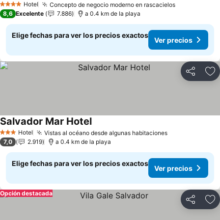
Hotel
Concepto de negocio moderno en rascacielos
Ver precios
4 Estrellas
8,6
Excelente
7.886
a 0.4 km de la playa
Elige fechas para ver los precios exactos
Ver precios
Compartir
Ag
Salvador Mar Hotel
Ver precios
Hotel
Vistas al océano desde algunas habitaciones
Ver precios
3 Estrellas
7,0
2.919
a 0.4 km de la playa
Elige fechas para ver los precios exactos
Ver precios
Opción destacada
Compartir
Ag