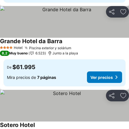
Compartir
Ag
Grande Hotel da Barra
Ver precios
Hotel
Piscina exterior y solárium
Ver precios
4 Estrellas
8,2
Muy bueno
6.523
Junto a la playa
$61.995
De
Mira precios de
7 páginas
Ver precios
Compartir
Ag
Sotero Hotel
Ver precios