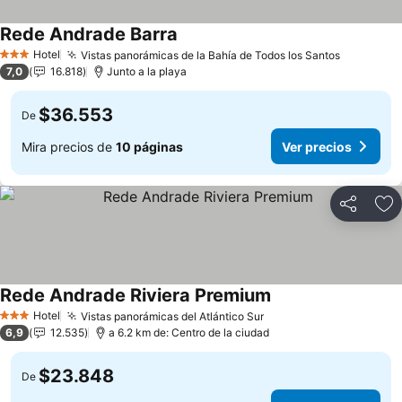
Rede Andrade Barra
Ver precios
Hotel
Vistas panorámicas de la Bahía de Todos los Santos
Ver prec
3 Estrellas
7,0
16.818
Junto a la playa
$36.553
De
Mira precios de
10 páginas
Ver precios
Compartir
Ag
Rede Andrade Riviera Premium
Ver precios
Hotel
Vistas panorámicas del Atlántico Sur
Ver precios
3 Estrellas
6,9
12.535
a 6.2 km de: Centro de la ciudad
$23.848
De