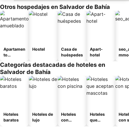
Otros hospedajes en Salvador de Bahía
Apartamen
Hostel
Casa de
Apart-
seo_
to
huéspedes
hotel
mmod
amueblad
n_ty
Categorías destacadas de hoteles en
o
ouse
Salvador de Bahía
sada
Hoteles
Hoteles de
Hoteles
Hoteles
Hote
baratos
lujo
con
que
con 
piscina
aceptan