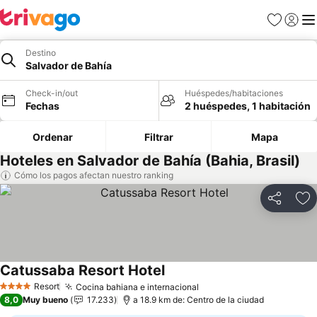
Favoritos
Iniciar 
Me
Destino
Salvador de Bahía
Check-in/out
Huéspedes/habitaciones
Fechas
2 huéspedes, 1 habitación
Ordenar
Filtrar
Mapa
Hoteles en Salvador de Bahía (Bahia, Brasil)
Cómo los pagos afectan nuestro ranking
Compartir
Ag
Catussaba Resort Hotel
Ver precios
Resort
Cocina bahiana e internacional
Ver precios
4 Estrellas
8,0
Muy bueno
17.233
a 18.9 km de: Centro de la ciudad