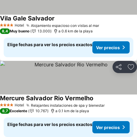
Vila Gale Salvador
Ver precios
Hotel
Alojamiento espacioso con vistas al mar
Ver precios
4 Estrellas
8,4
Muy bueno
13.000
a 0.6 km de la playa
Elige fechas para ver los precios exactos
Ver precios
Compartir
Ag
Mercure Salvador Rio Vermelho
Ver precios
Hotel
Relajantes instalaciones de spa y bienestar
Ver precios
4 Estrellas
8,7
Excelente
10.767
a 0.1 km de la playa
Elige fechas para ver los precios exactos
Ver precios