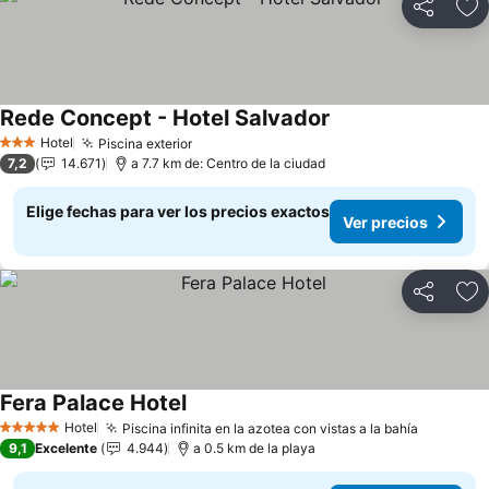
Compartir
Ag
Rede Concept - Hotel Salvador
Ver precios
Hotel
Piscina exterior
Ver precios
3 Estrellas
7,2
14.671
a 7.7 km de: Centro de la ciudad
Elige fechas para ver los precios exactos
Ver precios
Compartir
Ag
Fera Palace Hotel
Ver precios
Hotel
Piscina infinita en la azotea con vistas a la bahía
Ver prec
5 Estrellas
9,1
Excelente
4.944
a 0.5 km de la playa