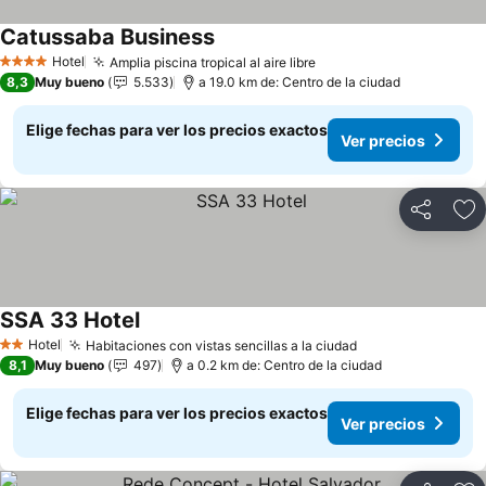
Catussaba Business
Ver precios
Hotel
Amplia piscina tropical al aire libre
Ver precios
4 Estrellas
8,3
Muy bueno
5.533
a 19.0 km de: Centro de la ciudad
Elige fechas para ver los precios exactos
Ver precios
Compartir
Ag
SSA 33 Hotel
Ver precios
Hotel
Habitaciones con vistas sencillas a la ciudad
Ver precios
2 Estrellas
8,1
Muy bueno
497
a 0.2 km de: Centro de la ciudad
Elige fechas para ver los precios exactos
Ver precios