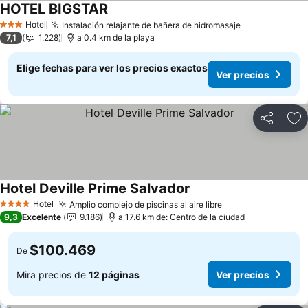
HOTEL BIGSTAR
Ver precios
Hotel
Instalación relajante de bañera de hidromasaje
Ver precios
3 Estrellas
7,1
1.228
a 0.4 km de la playa
Elige fechas para ver los precios exactos
Ver precios
Compartir
Ag
Hotel Deville Prime Salvador
Ver precios
Hotel
Amplio complejo de piscinas al aire libre
Ver precios
4 Estrellas
9,3
Excelente
9.186
a 17.6 km de: Centro de la ciudad
$100.469
De
Mira precios de
12 páginas
Ver precios