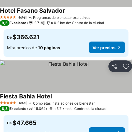
Hotel Fasano Salvador
Ver precios
Hotel
Programas de bienestar exclusivos
Ver precios
5 Estrellas
9,5
Excelente
2.719
a 0.2 km de: Centro de la ciudad
$366.621
De
Mira precios de
10 páginas
Ver precios
Compartir
Ag
Fiesta Bahia Hotel
Ver precios
Hotel
Completas instalaciones de bienestar
Ver precios
5 Estrellas
8,8
Excelente
15.064
a 5.7 km de: Centro de la ciudad
$47.665
De