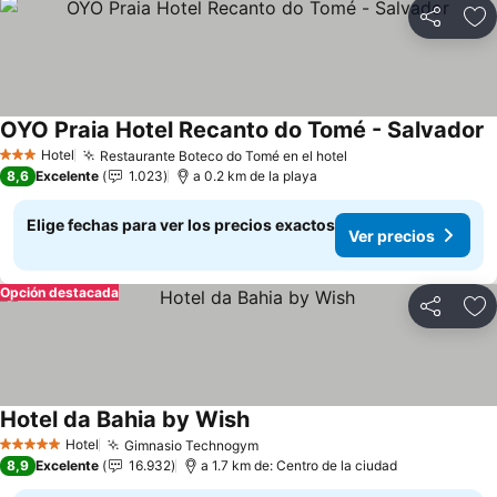
Compartir
Ag
OYO Praia Hotel Recanto do Tomé - Salvador
V
Hotel
Restaurante Boteco do Tomé en el hotel
Ver precios
3 Estrellas
8,6
Excelente
1.023
a 0.2 km de la playa
Elige fechas para ver los precios exactos
Ver precios
Opción destacada
Compartir
Ag
Hotel da Bahia by Wish
Ver precios
Hotel
Gimnasio Technogym
Ver precios
5 Estrellas
8,9
Excelente
16.932
a 1.7 km de: Centro de la ciudad