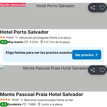
Opción destacada
Compartir
Ag
Hotel Porto Salvador
Ver precios
Hotel
Ubicación privilegiada frente a la playa
Ver precios
2 Estrellas
8,0
Muy bueno
4.253
a 0.1 km de la playa
Elige fechas para ver los precios exactos
Ver precios
Compartir
Ag
Monte Pascoal Praia Hotel Salvador
Ver precios
Hotel
Balcones insonorizados frente al mar
Ver precios
4 Estrellas
9,0
Excelente
7.686
Junto a la playa