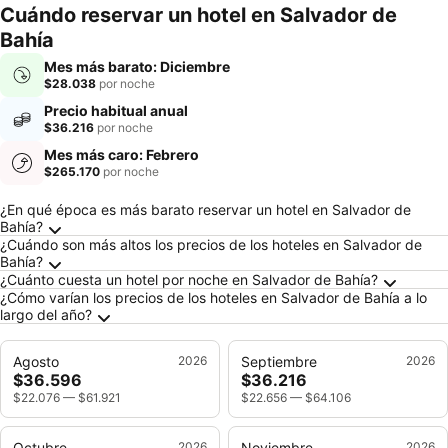
mascotas
Cuándo reservar un hotel en Salvador de
Bahía
Mes más barato: Diciembre
$28.038
por noche
Precio habitual anual
$36.216
por noche
Mes más caro: Febrero
$265.170
por noche
Preguntas frecuentes sobre Salvador de Bahí
¿En qué época es más barato reservar un hotel en Salvador de
Bahía?
¿Cuándo son más altos los precios de los hoteles en Salvador de
Bahía?
¿Cuánto cuesta un hotel por noche en Salvador de Bahía?
¿Cómo varían los precios de los hoteles en Salvador de Bahía a lo
largo del año?
Agosto
2026
Septiembre
2026
$36.596
$36.216
$22.076
—
$61.921
$22.656
—
$64.106
Octubre
2026
Noviembre
2026