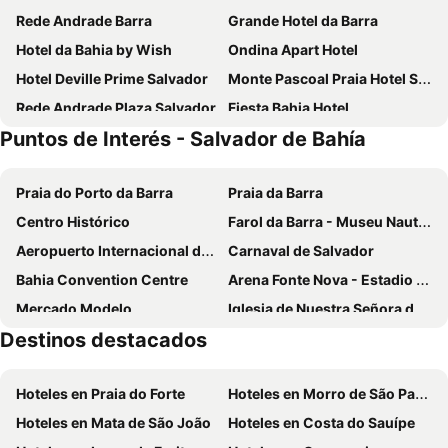
Rede Andrade Barra
Grande Hotel da Barra
Hotel da Bahia by Wish
Ondina Apart Hotel
Hotel Deville Prime Salvador
Monte Pascoal Praia Hotel Salvador
Rede Andrade Plaza Salvador
Fiesta Bahia Hotel
Puntos de Interés - Salvador de Bahía
Portobello Ondina Praia
Rede Andrade Mar Hotel
Hit Hotel
Sol Victoria Marina
Praia do Porto da Barra
Praia da Barra
Novotel Salvador Rio Vermelho
Pisa Plaza Hotel
Centro Histórico
Farol da Barra - Museu Nautico da Bahia
Catussaba Business
Hotel Porto Salvador
Aeropuerto Internacional de Salvador Deputado Luís Eduardo Magalhães
Carnaval de Salvador
Mercure Salvador Rio Vermelho
Bahiamar Hotel
Bahia Convention Centre
Arena Fonte Nova - Estadio Octavio Mangabeira
Ibis Salvador Rio Vermelho
Rede Concept - Hotel Salvador
Mercado Modelo
Iglesia de Nuestra Señora del Rosario de los Negros
Vila Gale Salvador
Aquarena Hotel
Destinos destacados
Fuerte de Santo Antonio da Barra
Sorveteria A Cubana
Hotel Bahia do Sol
Hotel Verdemar
Forte de São Marcelo
Isla de los Frailes
Samba Villa da Praia
SSA 33 Hotel
Hoteles en Praia do Forte
Hoteles en Morro de São Paulo
Palácio Rio Branco
Ascensor Lacerda
Hotel Catharina Paraguaçu
Pousada Colonial Chile
Hoteles en Mata de São João
Hoteles en Costa do Sauípe
Igreja de Nossa Senhora da Conceição da Praia
Plaza de la Sé
Rede Andrade Express
Fera Palace Hotel