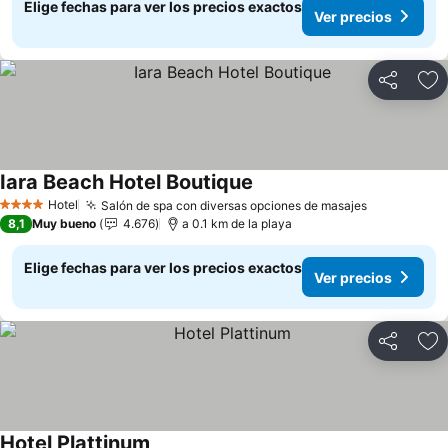
Elige fechas para ver los precios exactos
Ver precios
Compartir
Ag
Iara Beach Hotel Boutique
Ver precios
Hotel
Salón de spa con diversas opciones de masajes
Ver precio
4 Estrellas
8,1
Muy bueno
4.676
a 0.1 km de la playa
Elige fechas para ver los precios exactos
Ver precios
Compartir
Ag
Hotel Plattinum