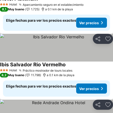
Ver precios
Hotel
Aparcamiento seguro en el establecimiento
Ver precios
3 Estrellas
8,1
Muy bueno
1.725
a 0.1 km de la playa
Elige fechas para ver los precios exactos
Ver precios
Compartir
Ag
Ibis Salvador Rio Vermelho
Ver precios
Hotel
Práctico mostrador de tours locales
Ver precios
3 Estrellas
8,2
Muy bueno
11.798
a 0.1 km de la playa
Elige fechas para ver los precios exactos
Ver precios
Compartir
Ag