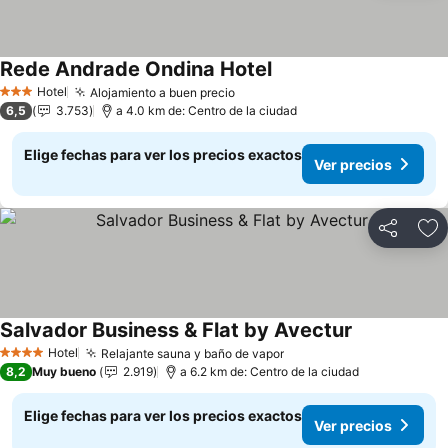
Rede Andrade Ondina Hotel
Ver precios
Hotel
Alojamiento a buen precio
Ver precios
3 Estrellas
6,5
3.753
a 4.0 km de: Centro de la ciudad
Elige fechas para ver los precios exactos
Ver precios
Compartir
Ag
Salvador Business & Flat by Avectur
Ver precios
Hotel
Relajante sauna y baño de vapor
Ver precios
4 Estrellas
8,2
Muy bueno
2.919
a 6.2 km de: Centro de la ciudad
Elige fechas para ver los precios exactos
Ver precios