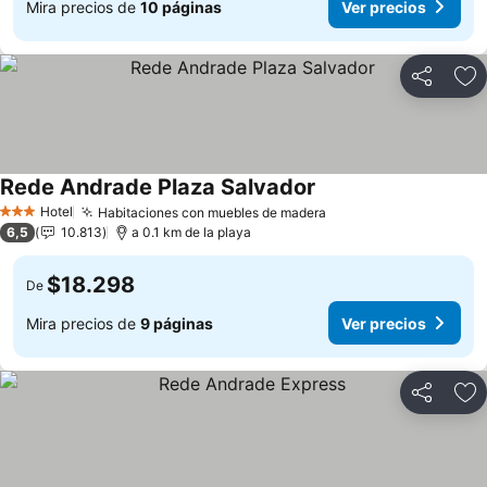
Mira precios de
10 páginas
Ver precios
Compartir
Ag
Rede Andrade Plaza Salvador
Ver precios
Hotel
Habitaciones con muebles de madera
Ver precios
3 Estrellas
6,5
10.813
a 0.1 km de la playa
$18.298
De
Mira precios de
9 páginas
Ver precios
Compartir
Ag