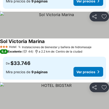
Mira precios de
9 páginas
Ver precios
Compartir
Ag
Sol Victoria Marina
Ver precios
Hotel
Instalaciones de bienestar y bañera de hidromasaje
Ver preci
3 Estrellas
9,4
Excelente
44
a 2.2 km de: Centro de la ciudad
$33.746
De
Mira precios de
9 páginas
Ver precios
Compartir
Ag