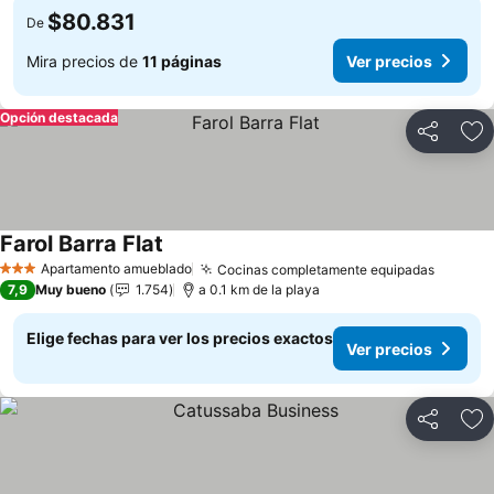
$80.831
De
Mira precios de
11 páginas
Ver precios
Opción destacada
Compartir
Ag
Farol Barra Flat
Ver precios
Apartamento amueblado
Cocinas completamente equipadas
Ver pre
3 Estrellas
7,9
Muy bueno
1.754
a 0.1 km de la playa
Elige fechas para ver los precios exactos
Ver precios
Compartir
Ag