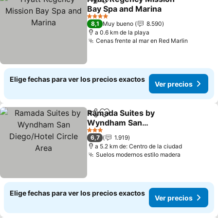
Compartir
Agregar a favoritos
Bay Spa and Marina
4 Estrellas
8,1
Muy bueno
8.590
a 0.6 km de la playa
Cenas frente al mar en Red Marlin
Elige fechas para ver los precios exactos
Ver precios
Ramada Suites by
Compartir
Agregar a favoritos
Wyndham San
Diego/Hotel Circle Area
3 Estrellas
6,7
1.919
a 5.2 km de: Centro de la ciudad
Suelos modernos estilo madera
Elige fechas para ver los precios exactos
Ver precios