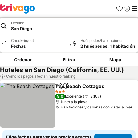
Favoritos
Iniciar 
Me
Destino
San Diego
Check-in/out
Huéspedes/habitaciones
Fechas
2 huéspedes, 1 habitación
Ordenar
Filtrar
Mapa
Hoteles en San Diego (California, EE. UU.)
Cómo los pagos afectan nuestro ranking
The Beach Cottages
Compartir
Agregar a favoritos
3 Estrellas
9,0
Excelente
3.107
Junto a la playa
Habitaciones y cabañas con vistas al mar
Elige fechas para ver los precios exactos