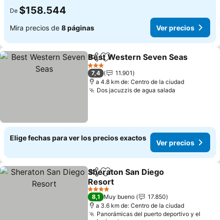
$158.544
De
Mira precios de
8 páginas
Ver precios
Best Western Seven Seas
Compartir
Agregar a favoritos
3 Estrellas
7,4
11.901
a 4.8 km de: Centro de la ciudad
Dos jacuzzis de agua salada
Elige fechas para ver los precios exactos
Ver precios
Sheraton San Diego
Compartir
Agregar a favoritos
Resort
4 Estrellas
8,1
Muy bueno
17.850
a 3.6 km de: Centro de la ciudad
Panorámicas del puerto deportivo y el