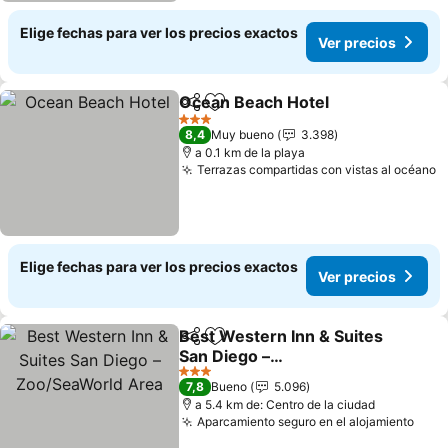
Elige fechas para ver los precios exactos
Ver precios
Ocean Beach Hotel
Compartir
Agregar a favoritos
3 Estrellas
8,4
Muy bueno
3.398
a 0.1 km de la playa
Terrazas compartidas con vistas al océano
Elige fechas para ver los precios exactos
Ver precios
Best Western Inn & Suites
Compartir
Agregar a favoritos
San Diego –
Zoo/SeaWorld Area
3 Estrellas
7,8
Bueno
5.096
a 5.4 km de: Centro de la ciudad
Aparcamiento seguro en el alojamiento