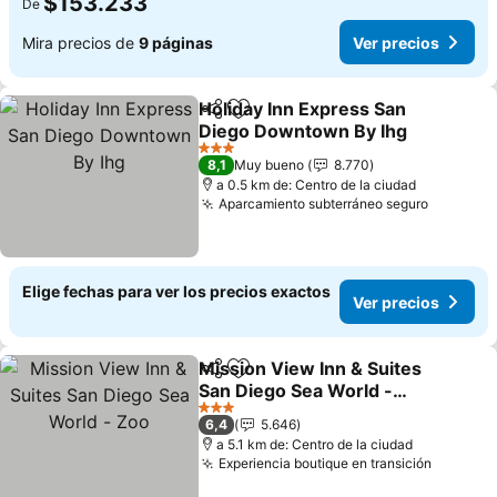
$153.233
De
Mira precios de
9 páginas
Ver precios
Holiday Inn Express San
Compartir
Agregar a favoritos
Diego Downtown By Ihg
3 Estrellas
8,1
Muy bueno
8.770
a 0.5 km de: Centro de la ciudad
Aparcamiento subterráneo seguro
Elige fechas para ver los precios exactos
Ver precios
Mission View Inn & Suites
Compartir
Agregar a favoritos
San Diego Sea World -
Zoo
3 Estrellas
6,4
5.646
a 5.1 km de: Centro de la ciudad
Experiencia boutique en transición