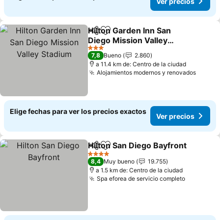
Ver precios
Hilton Garden Inn San
Compartir
Agregar a favoritos
Diego Mission Valley
Stadium
3 Estrellas
7,8
Bueno
2.860
a 11.4 km de: Centro de la ciudad
Alojamientos modernos y renovados
Elige fechas para ver los precios exactos
Ver precios
Hilton San Diego Bayfront
Compartir
Agregar a favoritos
4 Estrellas
8,4
Muy bueno
19.755
a 1.5 km de: Centro de la ciudad
Spa eforea de servicio completo