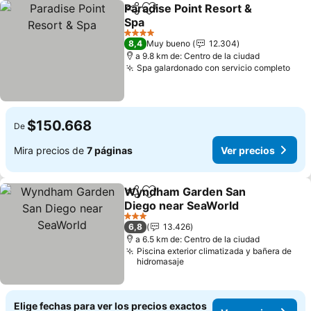
Paradise Point Resort &
Compartir
Agregar a favoritos
Spa
4 Estrellas
8,4
Muy bueno
12.304
a 9.8 km de: Centro de la ciudad
Spa galardonado con servicio completo
$150.668
De
Mira precios de
7 páginas
Ver precios
Wyndham Garden San
Compartir
Agregar a favoritos
Diego near SeaWorld
3 Estrellas
6,8
13.426
a 6.5 km de: Centro de la ciudad
Piscina exterior climatizada y bañera de
hidromasaje
Elige fechas para ver los precios exactos