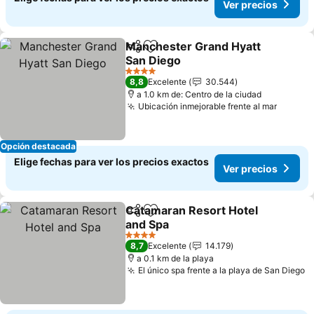
Ver precios
Manchester Grand Hyatt
Compartir
Agregar a favoritos
San Diego
4 Estrellas
8,8
Excelente
30.544
a 1.0 km de: Centro de la ciudad
Ubicación inmejorable frente al mar
Opción destacada
Elige fechas para ver los precios exactos
Ver precios
Catamaran Resort Hotel
Compartir
Agregar a favoritos
and Spa
4 Estrellas
8,7
Excelente
14.179
a 0.1 km de la playa
El único spa frente a la playa de San Diego