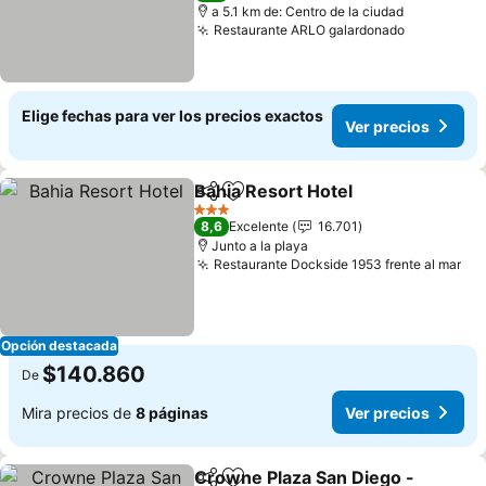
a 5.1 km de: Centro de la ciudad
Restaurante ARLO galardonado
Elige fechas para ver los precios exactos
Ver precios
Bahia Resort Hotel
Compartir
Agregar a favoritos
3 Estrellas
8,6
Excelente
16.701
Junto a la playa
Restaurante Dockside 1953 frente al mar
Opción destacada
$140.860
De
Mira precios de
8 páginas
Ver precios
Crowne Plaza San Diego -