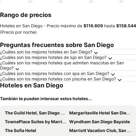
piscina
aceptan
mascotas
Rango de precios
Hoteles en San Diego -
Precio máximo
de
‎$116.609
hasta
‎$158.544
(Precio por noche)
Preguntas frecuentes sobre San Diego
¿Cuáles son los mejores hoteles en San Diego?
¿Cuáles son los mejores hoteles de lujo en San Diego?
¿Cuáles son los mejores hoteles que admiten mascotas en San
Diego?
¿Cuáles son los mejores hoteles con spa en San Diego?
¿Cuáles son los mejores hoteles con piscina en San Diego?
Hoteles en San Diego
También te pueden interesar estos hoteles...
The Guild Hotel, San Diego Downtown, a Tribute Portfolio Hotel
Margaritaville Hotel San Diego Gaslamp Quarter
TownePlace Suites by Marriott San Diego Downtown
Wyndham San Diego Bayside
The Sofia Hotel
Marriott Vacation Club, San Diego