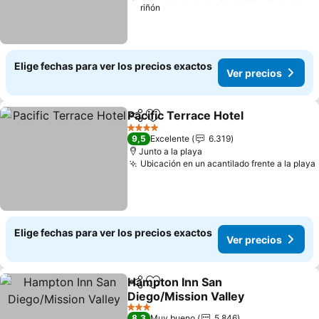
riñón
Elige fechas para ver los precios exactos
Ver precios
Pacific Terrace Hotel
Compartir
Agregar a favoritos
4 Estrellas
9,5
Excelente
6.319
Junto a la playa
Ubicación en un acantilado frente a la playa
Elige fechas para ver los precios exactos
Ver precios
Hampton Inn San
Compartir
Agregar a favoritos
Diego/Mission Valley
3 Estrellas
8,3
Muy bueno
5.846