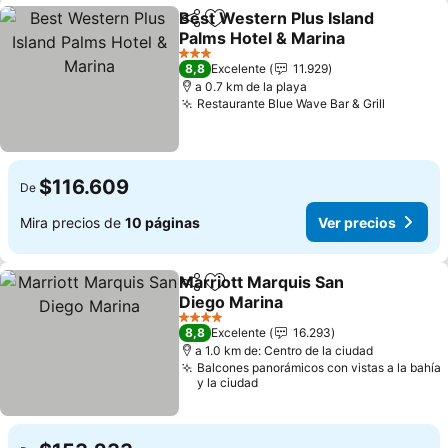
Best Western Plus Island
Compartir
Agregar a favoritos
Palms Hotel & Marina
3 Estrellas
8,8
Excelente
11.929
a 0.7 km de la playa
Restaurante Blue Wave Bar & Grill
$116.609
De
Mira precios de
10 páginas
Ver precios
Marriott Marquis San
Compartir
Agregar a favoritos
Diego Marina
4 Estrellas
8,8
Excelente
16.293
a 1.0 km de: Centro de la ciudad
Balcones panorámicos con vistas a la bahía
y la ciudad