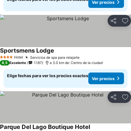
Ver precios
Compartir
Ag
Sportsmens Lodge
Hotel
Servicios de spa para relajarte
4 Estrellas
8,5
Excelente
1.187
a 3.0 km de: Centro de la ciudad
Elige fechas para ver los precios exactos
Ver precios
Compartir
Ag
Parque Del Lago Boutique Hotel