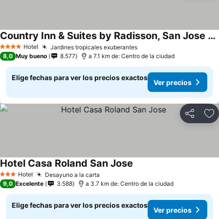
Country Inn & Suites by Radisson, San Jose Aeropuerto, Costa Rica
Hotel
Jardines tropicales exuberantes
4 Estrellas
8,0
Muy bueno
8.577
a 7.1 km de: Centro de la ciudad
Elige fechas para ver los precios exactos
Ver precios
Compartir
Ag
Hotel Casa Roland San Jose
Hotel
Desayuno a la carta
3 Estrellas
9,0
Excelente
3.588
a 3.7 km de: Centro de la ciudad
Elige fechas para ver los precios exactos
Ver precios