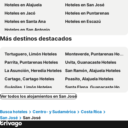
Hoteles en Alajuela
Hoteles en San José
DoubleTree by Hilton Cariari San Jose
Hotel Colonial
Hoteles en Jacó
Hoteles en Puntarenas
Hotel Casa Roland San Jose
Costa Rica Guesthouse
Hoteles en Santa Ana
Hoteles en Escazú
Hotel Casa 69
Parque Del Lago Boutique Hotel
Hoteles en San Antonio
Hotel 1492
Suites Cristina
Más destinos destacados
Crowne Plaza San Jose La Sabana By Ihg
Hotel Milan Costa Rica
Costa Rica Tennis Club
Selina San Jose
Tortuguero, Limón Hoteles
Monteverde, Puntarenas Hoteles
Hotel Monte Campana Escazu
Intercontinental Hotels Costa Rica At Multiplaza Mall By Ihg
Parrita, Puntarenas Hoteles
Uvita, Guanacaste Hoteles
Country Inn & Suites by Radisson, San Jose Aeropuerto, Costa Rica
Auténtico Hotel
La Asunción, Heredia Hoteles
San Ramón, Alajuela Hoteles
Hotel Aranjuez
Hotel Santo Tomás / Historical Property
Cartago, Cartago Hoteles
Poasito, Alajuela Hoteles
Taormina Hotel and Casino
Hotel Villa Tournon
Guápiles, Limón Hoteles
Santa Elena, Guanacaste Hoteles
The Victorian Hotel
Hotel Grano de Oro
Curridabat, San José Hoteles
Grecia, Alajuela Hoteles
Ver todos los alojamientos en San José
Hotel Ambassador
Hotel Dorado
Ciudad Quesada, Alajuela Hoteles
Paquera, Puntarenas Hoteles
Boutique Hotel Calle 20
Hotel Puerta del Sol - San Jose Airport
Busca hoteles
Centro- y Sudamérica
Costa Rica
San Antonio, San José Hoteles
Santa Bárbara, Heredia Hoteles
Alameda Cariari
San José
San José
Copey, San José Hoteles
Puerto Viejo de Sarapiquí, Heredia Hoteles