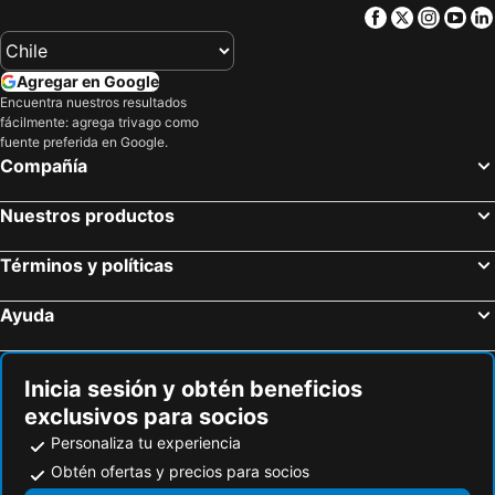
San Pedro, Alajuela Hoteles
Monteverde, Puntarenas Hoteles
Facebook
Twitter
Insta
Yo
Quepos, Puntarenas Hoteles
La Fortuna, Alajuela Hoteles
Alajuela, Alajuela Hoteles
San José, Alajuela Hoteles
Agregar en Google
Jacó, Puntarenas Hoteles
Puntarenas, Puntarenas Hoteles
Encuentra nuestros resultados
fácilmente: agrega trivago como
Santa Ana, San José Hoteles
Escazú, San José Hoteles
fuente preferida en Google.
Playa Hermosa, Guanacaste Hoteles
Playa Tamarindo, Guanacaste Hoteles
Compañía
Playa Tambor, Puntarenas Hoteles
Santa Teresa, Puntarenas Hoteles
Nuestros productos
Puerto Viejo de Talamanca, Limón Hoteles
Términos y políticas
Ayuda
Inicia sesión y obtén beneficios
exclusivos para socios
Personaliza tu experiencia
Obtén ofertas y precios para socios