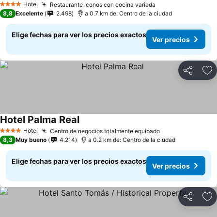
Hotel
Restaurante Iconos con cocina variada
4 Estrellas
8,8
Excelente
2.498
a 0.7 km de: Centro de la ciudad
Elige fechas para ver los precios exactos
Ver precios
Compartir
Ag
Hotel Palma Real
Hotel
Centro de negocios totalmente equipado
4 Estrellas
8,3
Muy bueno
4.214
a 0.2 km de: Centro de la ciudad
Elige fechas para ver los precios exactos
Ver precios
Compartir
Ag