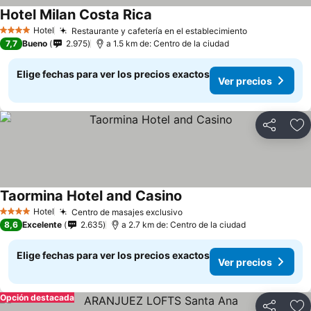
Hotel Milan Costa Rica
Hotel
Restaurante y cafetería en el establecimiento
4 Estrellas
7,7
Bueno
2.975
a 1.5 km de: Centro de la ciudad
Elige fechas para ver los precios exactos
Ver precios
Compartir
Ag
Taormina Hotel and Casino
Hotel
Centro de masajes exclusivo
4 Estrellas
8,6
Excelente
2.635
a 2.7 km de: Centro de la ciudad
Elige fechas para ver los precios exactos
Ver precios
Opción destacada