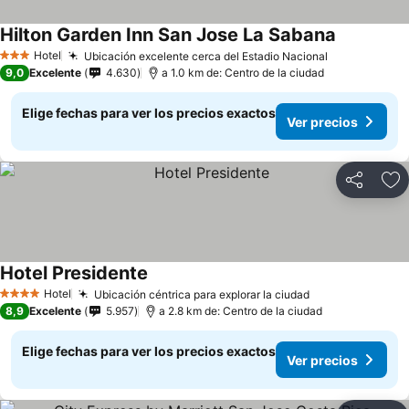
Hilton Garden Inn San Jose La Sabana
Hotel
Ubicación excelente cerca del Estadio Nacional
3 Estrellas
9,0
Excelente
4.630
a 1.0 km de: Centro de la ciudad
Elige fechas para ver los precios exactos
Ver precios
Compartir
Ag
Hotel Presidente
Hotel
Ubicación céntrica para explorar la ciudad
4 Estrellas
8,9
Excelente
5.957
a 2.8 km de: Centro de la ciudad
Elige fechas para ver los precios exactos
Ver precios