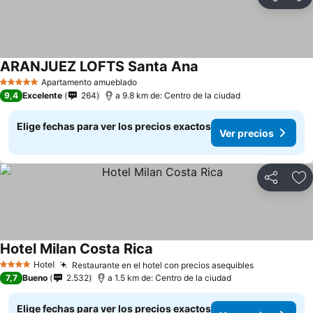
Compartir
Ag
ARANJUEZ LOFTS Santa Ana
Apartamento amueblado
5 Estrellas
9,4
Excelente
264
a 9.8 km de: Centro de la ciudad
Elige fechas para ver los precios exactos
Ver precios
Compartir
Ag
Hotel Milan Costa Rica
Hotel
Restaurante en el hotel con precios asequibles
4 Estrellas
7,7
Bueno
2.532
a 1.5 km de: Centro de la ciudad
Elige fechas para ver los precios exactos