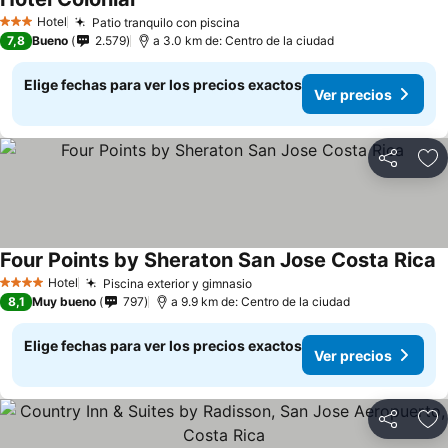
Hotel
Patio tranquilo con piscina
3 Estrellas
7,8
Bueno
2.579
a 3.0 km de: Centro de la ciudad
Elige fechas para ver los precios exactos
Ver precios
Compartir
Ag
Four Points by Sheraton San Jose Costa Rica
Hotel
Piscina exterior y gimnasio
4 Estrellas
8,1
Muy bueno
797
a 9.9 km de: Centro de la ciudad
Elige fechas para ver los precios exactos
Ver precios
Compartir
Ag