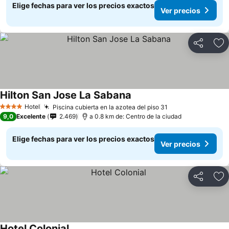
Elige fechas para ver los precios exactos
Ver precios
Compartir
Ag
Hilton San Jose La Sabana
Hotel
Piscina cubierta en la azotea del piso 31
4 Estrellas
9,0
Excelente
2.469
a 0.8 km de: Centro de la ciudad
Elige fechas para ver los precios exactos
Ver precios
Compartir
Ag
Hotel Colonial