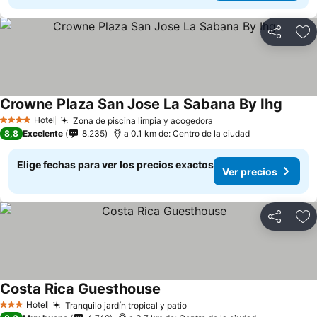
Compartir
Ag
Crowne Plaza San Jose La Sabana By Ihg
Hotel
Zona de piscina limpia y acogedora
4 Estrellas
8,8
Excelente
8.235
a 0.1 km de: Centro de la ciudad
Elige fechas para ver los precios exactos
Ver precios
Compartir
Ag
Costa Rica Guesthouse
Hotel
Tranquilo jardín tropical y patio
3 Estrellas