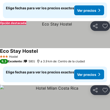
Elige fechas para ver los precios exactos
Ver precios
Opción destacada
Compartir
Ag
Eco Stay Hostel
Hostel
3 Estrellas
9,3
Excelente
580
a 3.9 km de: Centro de la ciudad
Elige fechas para ver los precios exactos
Ver precios
Compartir
Ag