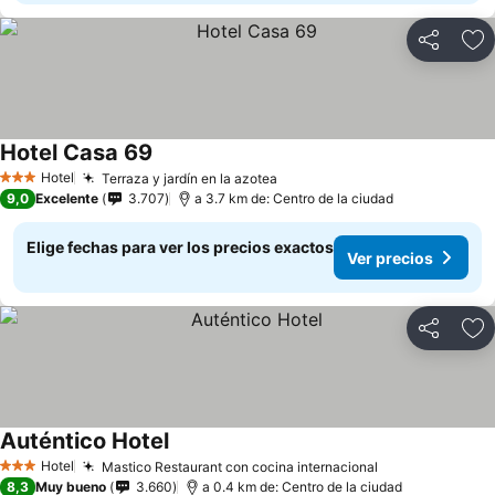
Compartir
Ag
Hotel Casa 69
Hotel
Terraza y jardín en la azotea
3 Estrellas
9,0
Excelente
3.707
a 3.7 km de: Centro de la ciudad
Elige fechas para ver los precios exactos
Ver precios
Compartir
Ag
Auténtico Hotel
Hotel
Mastico Restaurant con cocina internacional
3 Estrellas
8,3
Muy bueno
3.660
a 0.4 km de: Centro de la ciudad