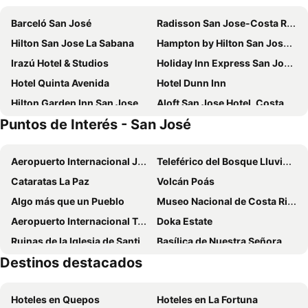
Barceló San José
Radisson San Jose-Costa Rica
Hilton San Jose La Sabana
Hampton by Hilton San Jose Airport
Irazú Hotel & Studios
Holiday Inn Express San Jose Forum by IHG
Hotel Quinta Avenida
Hotel Dunn Inn
Hilton Garden Inn San Jose La Sabana
Aloft San Jose Hotel, Costa Rica
Puntos de Interés - San José
Hotel Milan Costa Rica
Fairfield by Marriott San Jose Airport Alajuela
Gran Hotel Costa Rica, Curio Collection by Hilton
Wyndham Garden San Jose Escazu
Aeropuerto Internacional Juan Santamaría - Costa Rica
Teleférico del Bosque Lluvioso
Hotel Cortez Azul
Holiday Inn Express San Jose Costa Rica Airport By Ihg
Cataratas La Paz
Volcán Poás
Hotel Balmoral
KC Hotel San Jose
Algo más que un Pueblo
Museo Nacional de Costa Rica
Hotel Palma Real
Hotel Ave del Paraíso
Aeropuerto Internacional Tobías Bolaños
Doka Estate
Hotel Plaza Real Suites & Apartments
Hotel Inca Real
Ruinas de la Iglesia de Santiago Apóstol
Basílica de Nuestra Señora de los Angeles
Wyndham San Jose Herradura & Convention Center
Hilton Garden Inn San Jose Airport City Mall
Destinos destacados
Volcán Irazú
Parque Nacional Braulio Carrillo
Hotel Presidente
City Express by Marriott San Jose Costa Rica
Turu Ba Ri Nature and Adventure Park
Hotel Cultura Plaza
Sportsmens Lodge
Hoteles en Quepos
Hoteles en La Fortuna
Hotel Pecos Bill
Apartotel & Suites Villas del Rio