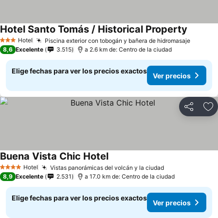
Hotel Santo Tomás / Historical Property
Hotel
Piscina exterior con tobogán y bañera de hidromasaje
3 Estrellas
8,6
Excelente
3.515
a 2.6 km de: Centro de la ciudad
Elige fechas para ver los precios exactos
Ver precios
Compartir
Ag
Buena Vista Chic Hotel
Hotel
Vistas panorámicas del volcán y la ciudad
4 Estrellas
8,9
Excelente
2.531
a 17.0 km de: Centro de la ciudad
Elige fechas para ver los precios exactos
Ver precios