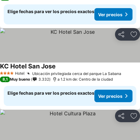
Elige fechas para ver los precios exactos
Ver precios
Compartir
Ag
KC Hotel San Jose
Hotel
Ubicación privilegiada cerca del parque La Sabana
4 Estrellas
8,1
Muy bueno
3.332
a 1.2 km de: Centro de la ciudad
Elige fechas para ver los precios exactos
Ver precios
Compartir
Ag