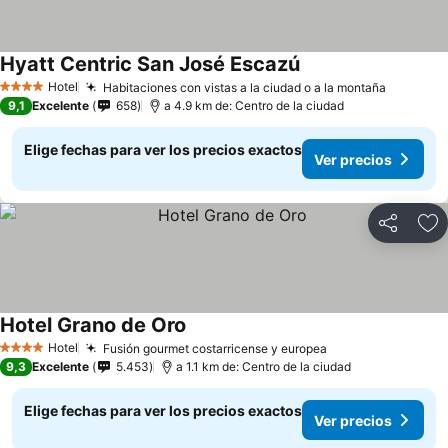
Hyatt Centric San José Escazú
Hotel
Habitaciones con vistas a la ciudad o a la montaña
4 Estrellas
9,1
Excelente
658
a 4.9 km de: Centro de la ciudad
Elige fechas para ver los precios exactos
Ver precios
Compartir
Ag
Hotel Grano de Oro
Hotel
Fusión gourmet costarricense y europea
4 Estrellas
9,3
Excelente
5.453
a 1.1 km de: Centro de la ciudad
Elige fechas para ver los precios exactos
Ver precios