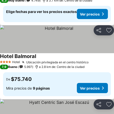
8,3
Muy bueno
4.749
a 3.7 km de: Centro de la ciudad
Elige fechas para ver los precios exactos
Ver precios
Compartir
Ag
Hotel Balmoral
Hotel
Ubicación privilegiada en el centro histórico
4 Estrellas
7,9
Bueno
5.997
a 2.8 km de: Centro de la ciudad
$75.740
De
Mira precios de
9 páginas
Ver precios
Compartir
Ag