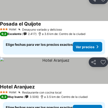
Compartir
Ag
Posada el Quijote
Hotel
Desayuno variado y delicioso
3 Estrellas
9,2
Excelente
2.417
a 3.6 km de: Centro de la ciudad
Elige fechas para ver los precios exactos
Ver precios
Compartir
Ag
Hotel Aranjuez
Hotel
Restaurante con cocina local
3 Estrellas
8,3
Muy bueno
3.506
a 3.5 km de: Centro de la ciudad
Elige fechas para ver los precios exactos