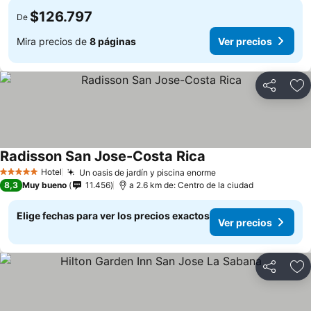
$126.797
De
Mira precios de
8 páginas
Ver precios
Compartir
Ag
Radisson San Jose-Costa Rica
Hotel
Un oasis de jardín y piscina enorme
5 Estrellas
8,3
Muy bueno
11.456
a 2.6 km de: Centro de la ciudad
Elige fechas para ver los precios exactos
Ver precios
Compartir
Ag