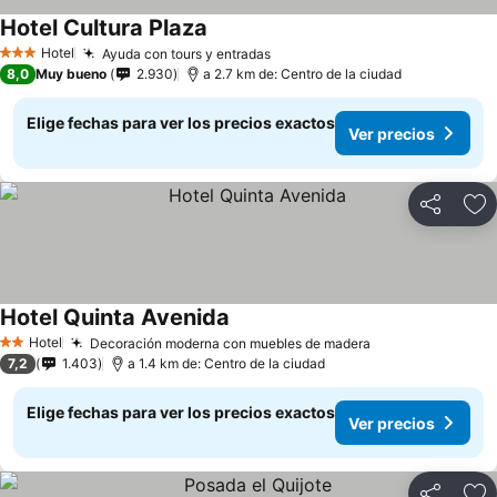
Hotel Cultura Plaza
Hotel
Ayuda con tours y entradas
3 Estrellas
8,0
Muy bueno
2.930
a 2.7 km de: Centro de la ciudad
Elige fechas para ver los precios exactos
Ver precios
Compartir
Ag
Hotel Quinta Avenida
Hotel
Decoración moderna con muebles de madera
2 Estrellas
7,2
1.403
a 1.4 km de: Centro de la ciudad
Elige fechas para ver los precios exactos
Ver precios