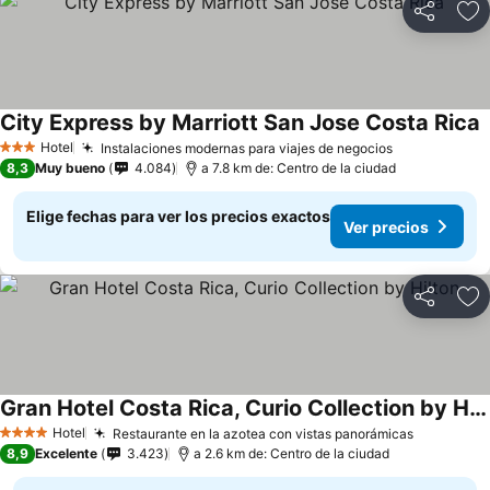
Compartir
Ag
City Express by Marriott San Jose Costa Rica
Hotel
Instalaciones modernas para viajes de negocios
3 Estrellas
8,3
Muy bueno
4.084
a 7.8 km de: Centro de la ciudad
Elige fechas para ver los precios exactos
Ver precios
Compartir
Ag
Gran Hotel Costa Rica, Curio Collection by Hilton
Hotel
Restaurante en la azotea con vistas panorámicas
4 Estrellas
8,9
Excelente
3.423
a 2.6 km de: Centro de la ciudad