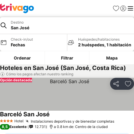
Favoritos
Iniciar 
Me
Destino
San José
Check-in/out
Huéspedes/habitaciones
Fechas
2 huéspedes, 1 habitación
Ordenar
Filtrar
Mapa
Hoteles en San José (San José, Costa Rica)
Cómo los pagos afectan nuestro ranking
Opción destacada
Compartir
Ag
Barceló San José
Hotel
Instalaciones deportivas y de bienestar completas
4 Estrellas
8,5
Excelente
12.731
a 0.8 km de: Centro de la ciudad