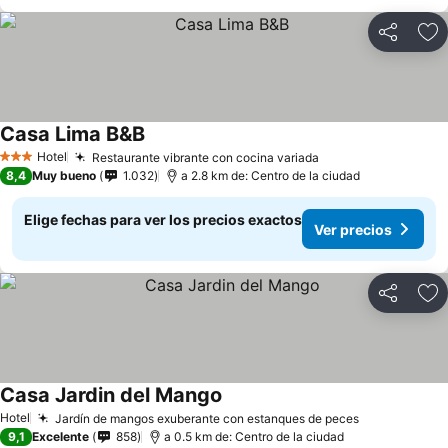
Compartir
Ag
Casa Lima B&B
Hotel
Restaurante vibrante con cocina variada
3 Estrellas
8,4
Muy bueno
1.032
a 2.8 km de: Centro de la ciudad
Elige fechas para ver los precios exactos
Ver precios
Compartir
Ag
Casa Jardin del Mango
Hotel
Jardín de mangos exuberante con estanques de peces
9,1
Excelente
858
a 0.5 km de: Centro de la ciudad