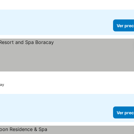
Ver prec
cios
ay
Ver prec