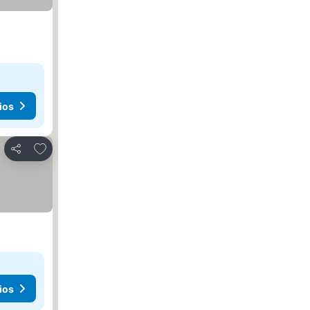
ios
Agregar a favoritos
Compartir
ios