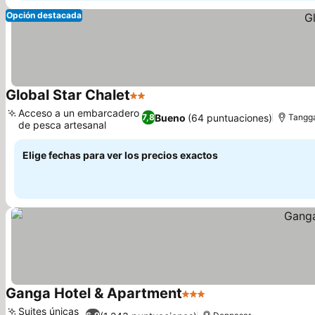
Opción destacada
Global Star Chalet
2 Estrellas
Ver precios
Acceso a un embarcadero
Bueno
(64 puntuaciones)
7,8
Tangg
de pesca artesanal
Ver precios
Elige fechas para ver los precios exactos
Ganga Hotel & Apartment
3 Estrellas
Ver precios
Suites únicas