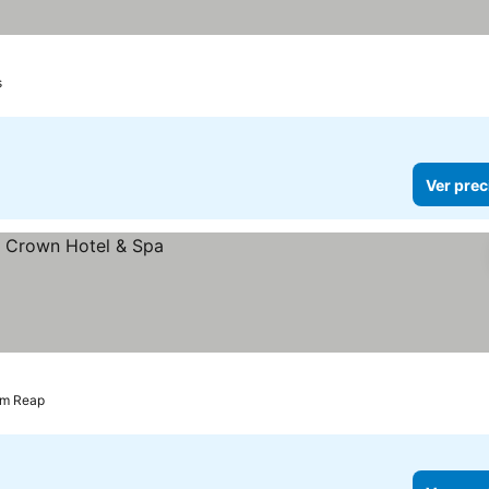
precios
s
Ver prec
em Reap