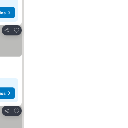
ios
Agregar a favoritos
Compartir
ios
Agregar a favoritos
Compartir