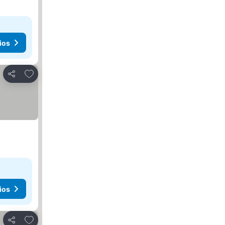
ios
Agregar a favoritos
Compartir
ios
Agregar a favoritos
Compartir