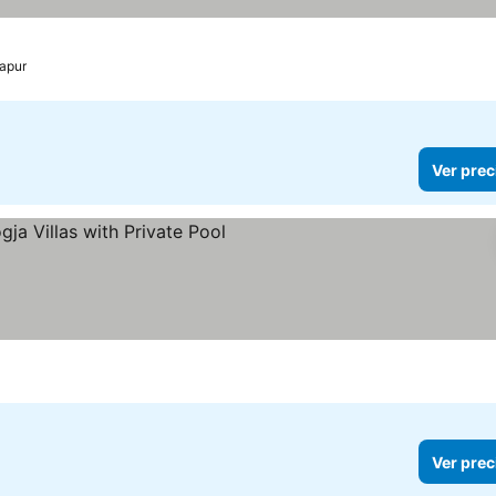
apur
Ver prec
las
er precios
Ver prec