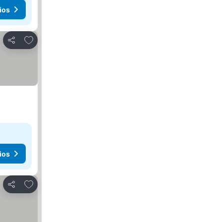
ios
Agregar a favoritos
Compartir
ios
Agregar a favoritos
Compartir