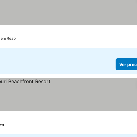
iem Reap
Ver prec
wn