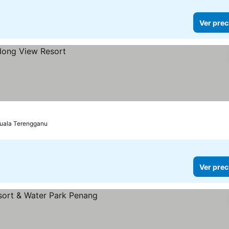
Ver prec
uala Terengganu
Ver prec