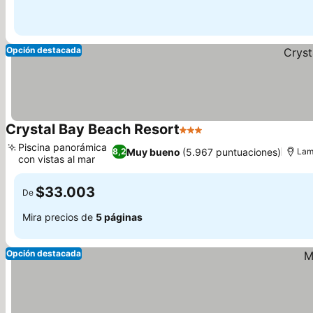
Opción destacada
Crystal Bay Beach Resort
3 Estrellas
Ver precios
Piscina panorámica
Muy bueno
(5.967 puntuaciones)
8,2
Lam
con vistas al mar
Ver precios
$33.003
De
Mira precios de
5 páginas
Opción destacada