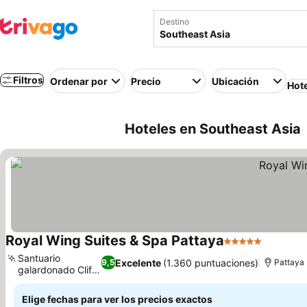
Destino
Filtros
Ordenar por
Precio
Ubicación
Hot
Hoteles en Southeast Asia
Royal Wing Suites & Spa Pattaya
5 Estrellas
Ver prec
Santuario
Excelente
(1.360 puntuaciones)
9,5
Pattaya
galardonado Cliff
Ver precios
Spa
Elige fechas para ver los precios exactos