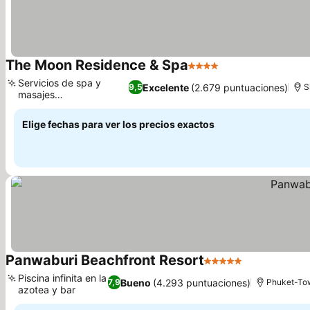
The Moon Residence & Spa
4 Estrellas
Ver precios
Servicios de spa y
Excelente
(2.679 puntuaciones)
9,5
S
masajes
Ver precios
rejuvenecedores
Elige fechas para ver los precios exactos
Panwaburi Beachfront Resort
5 Estrellas
Ver precios
Piscina infinita en la
Bueno
(4.293 puntuaciones)
7,9
Phuket-To
azotea y bar
Ver precios