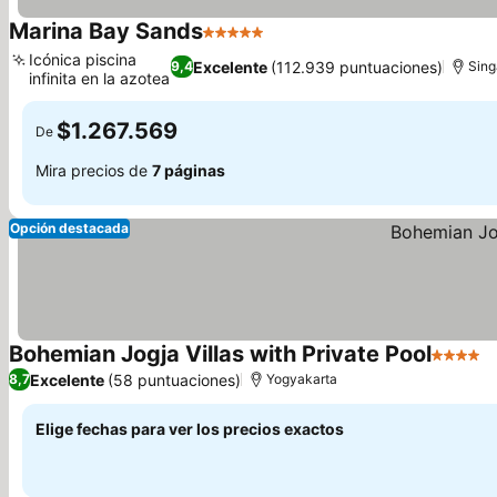
Marina Bay Sands
5 Estrellas
Ver precios
Icónica piscina
Excelente
(112.939 puntuaciones)
9,4
Sing
infinita en la azotea
Ver precios
$1.267.569
De
Mira precios de
7 páginas
Opción destacada
Bohemian Jogja Villas with Private Pool
4 Estrel
V
Excelente
(58 puntuaciones)
8,7
Yogyakarta
Elige fechas para ver los precios exactos