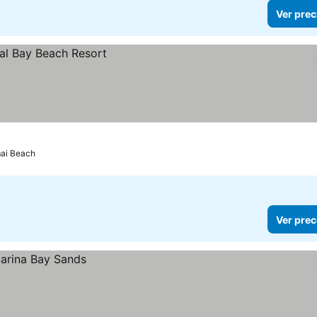
Ver prec
ai Beach
Ver prec