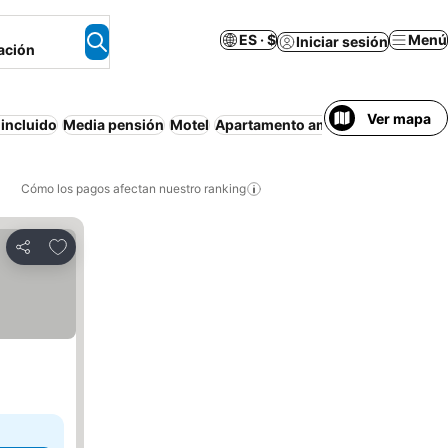
ES · $
Menú
Iniciar sesión
ación
Ver mapa
incluido
Media pensión
Motel
Apartamento amueblado
Hostel
Cómo los pagos afectan nuestro ranking
Agregar a favoritos
Compartir