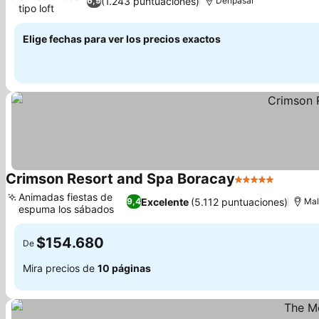
(1.243 puntuaciones)
6,9
Denpasar
tipo loft
Ver precios
Elige fechas para ver los precios exactos
Crimson Resort and Spa Boracay
5 Estrellas
Ver pre
Animadas fiestas de
Excelente
(5.112 puntuaciones)
9,4
Mal
espuma los sábados
Ver precios
$154.680
De
Mira precios de
10 páginas