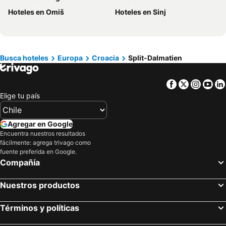
Hoteles en Provincia de Osorno
Hoteles en Jamaica
Hoteles en Omiš
Hoteles en Sinj
Hoteles en Lacio
Hoteles en Puerto Plata
Hoteles en Región de Arica y Parinacota
Hoteles en Costa Rica
Hoteles en Colombia
Hoteles en Panamá
Busca hoteles
Europa
Croacia
Split-Dalmatien
Hoteles en Andalucía
Hoteles en Quintana Roo
Hoteles en Prefectura Tokio
Facebook
Twitter
Insta
Yo
Elige tu país
Agregar en Google
Encuentra nuestros resultados
fácilmente: agrega trivago como
fuente preferida en Google.
Compañía
Nuestros productos
Términos y políticas