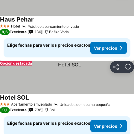
Haus Pehar
Hotel
Práctico aparcamiento privado
3 Estrellas
9,6
Excelente
136
Baška Voda
Elige fechas para ver los precios exactos
Ver precios
Opción destacada
Compartir
Ag
Hotel SOL
Apartamento amueblado
Unidades con cocina pequeña
3 Estrellas
9,1
Excelente
736
Bol
Elige fechas para ver los precios exactos
Ver precios