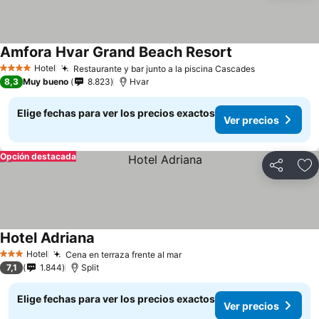
Amfora Hvar Grand Beach Resort
Hotel
Restaurante y bar junto a la piscina Cascades
4 Estrellas
8,3
Muy bueno
8.823
Hvar
Elige fechas para ver los precios exactos
Ver precios
Opción destacada
Compartir
Ag
Hotel Adriana
Hotel
Cena en terraza frente al mar
3 Estrellas
7,1
1.844
Split
Elige fechas para ver los precios exactos
Ver precios