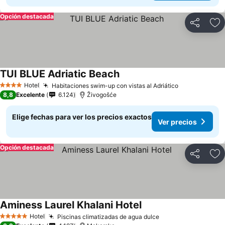
Opción destacada
Compartir
Ag
TUI BLUE Adriatic Beach
Hotel
Habitaciones swim-up con vistas al Adriático
4 Estrellas
8,8
Excelente
6.124
Živogošće
Elige fechas para ver los precios exactos
Ver precios
Opción destacada
Compartir
Ag
Aminess Laurel Khalani Hotel
Hotel
Piscinas climatizadas de agua dulce
5 Estrellas