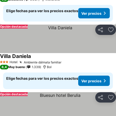
Elige fechas para ver los precios exactos
Ver precios
Opción destacada
Compartir
Ag
Villa Daniela
Hotel
Ambiente dálmata familiar
3 Estrellas
8,4
Muy bueno
1.339
Bol
Elige fechas para ver los precios exactos
Ver precios
Opción destacada
Compartir
Ag