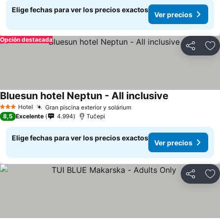
Elige fechas para ver los precios exactos
Ver precios
Opción destacada
Compartir
Ag
Bluesun hotel Neptun - All inclusive
Hotel
Gran piscina exterior y solárium
3 Estrellas
8,5
Excelente
4.994
Tučepi
Elige fechas para ver los precios exactos
Ver precios
Compartir
Ag