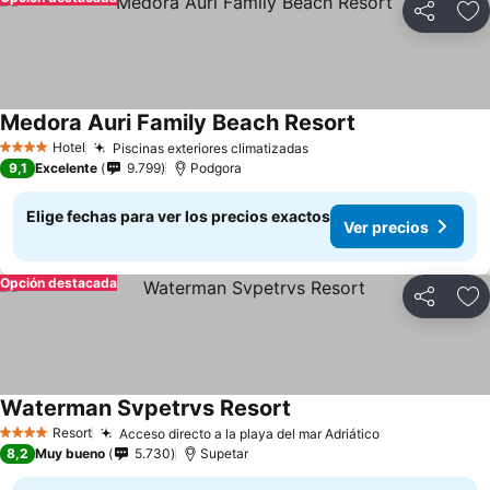
Compartir
Ag
Medora Auri Family Beach Resort
Hotel
Piscinas exteriores climatizadas
4 Estrellas
9,1
Excelente
9.799
Podgora
Elige fechas para ver los precios exactos
Ver precios
Opción destacada
Compartir
Ag
Waterman Svpetrvs Resort
Resort
Acceso directo a la playa del mar Adriático
4 Estrellas
8,2
Muy bueno
5.730
Supetar