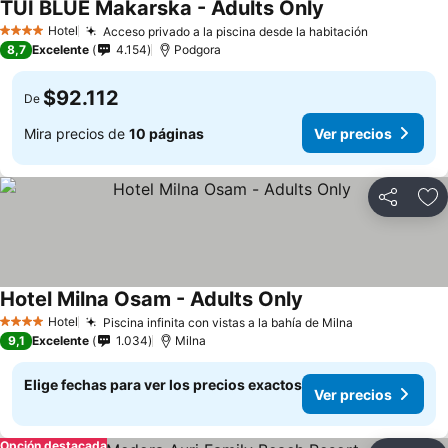
TUI BLUE Makarska - Adults Only
Hotel
Acceso privado a la piscina desde la habitación
4 Estrellas
8,7
Excelente
4.154
Podgora
$92.112
De
Mira precios de
10 páginas
Ver precios
Compartir
Ag
Hotel Milna Osam - Adults Only
Hotel
Piscina infinita con vistas a la bahía de Milna
4 Estrellas
9,1
Excelente
1.034
Milna
Elige fechas para ver los precios exactos
Ver precios
Opción destacada