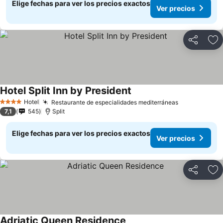
Elige fechas para ver los precios exactos
Ver precios
Compartir
Ag
Hotel Split Inn by President
Hotel
Restaurante de especialidades mediterráneas
4 Estrellas
7,1
545
Split
Elige fechas para ver los precios exactos
Ver precios
Compartir
Ag
Adriatic Queen Residence