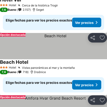
Hotel
Cerca de la histórica Trogir
3 Estrellas
7,6
Bueno
2.157
Seget
Elige fechas para ver los precios exactos
Ver precios
Opción destacada
Compartir
Ag
Beach Hotel
Hotel
Vistas panorámicas al mar y la montaña
3 Estrellas
7,6
Bueno
718
Drašnice
Elige fechas para ver los precios exactos
Ver precios
Opción destacada
Compartir
Ag