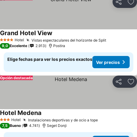
Compartir
Ag
Grand Hotel View
Hotel
Vistas espectaculares del horizonte de Split
4 Estrellas
9,0
Excelente
2.913
Postira
Elige fechas para ver los precios exactos
Ver precios
Opción destacada
Compartir
Ag
Hotel Medena
Hotel
Instalaciones deportivas y de ocio a tope
3 Estrellas
7,5
Bueno
4.741
Seget Donji