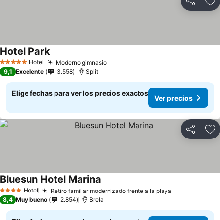
Compartir
Ag
Hotel Park
Hotel
Moderno gimnasio
5 Estrellas
9,1
Excelente
3.558
Split
Elige fechas para ver los precios exactos
Ver precios
Compartir
Ag
Bluesun Hotel Marina
Hotel
Retiro familiar modernizado frente a la playa
4 Estrellas
8,4
Muy bueno
2.854
Brela