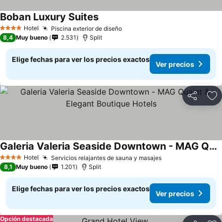
Boban Luxury Suites
Hotel
Piscina exterior de diseño
4 Estrellas
8,4
Muy bueno
2.531
Split
Elige fechas para ver los precios exactos
Ver precios
Compartir
Ag
Galeria Valeria Seaside Downtown - MAG Quaint & Elegant Boutique Hotels
Hotel
Servicios relajantes de sauna y masajes
4 Estrellas
8,1
Muy bueno
1.201
Split
Elige fechas para ver los precios exactos
Ver precios
Opción destacada