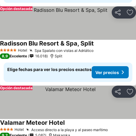
Opción destacada
Compartir
Ag
Radisson Blu Resort & Spa, Split
Hotel
Spa Spalato con vistas al Adriático
5 Estrellas
8,9
Excelente
16.018
Split
Elige fechas para ver los precios exactos
Ver precios
Opción destacada
Compartir
Ag
Valamar Meteor Hotel
Hotel
Acceso directo a la playa y al paseo marítimo
4 Estrellas
9,2
Excelente
5.087
Makarska