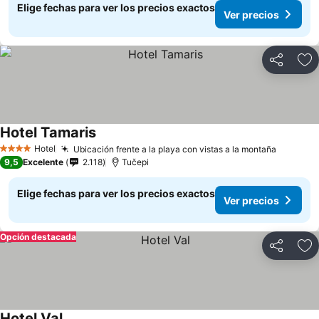
Elige fechas para ver los precios exactos
Ver precios
Compartir
Ag
Hotel Tamaris
Hotel
Ubicación frente a la playa con vistas a la montaña
4 Estrellas
9,5
Excelente
2.118
Tučepi
Elige fechas para ver los precios exactos
Ver precios
Opción destacada
Compartir
Ag
Hotel Val