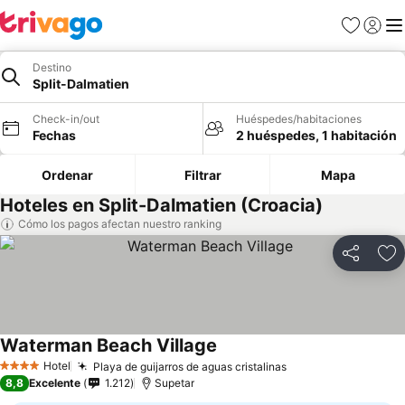
Favoritos
Iniciar 
Me
Destino
Split-Dalmatien
Check-in/out
Huéspedes/habitaciones
Fechas
2 huéspedes, 1 habitación
Ordenar
Filtrar
Mapa
Hoteles en Split-Dalmatien (Croacia)
Cómo los pagos afectan nuestro ranking
Compartir
Ag
Waterman Beach Village
Hotel
Playa de guijarros de aguas cristalinas
4 Estrellas
8,8
Excelente
1.212
Supetar