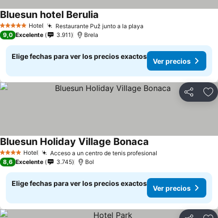
Bluesun hotel Berulia
Hotel
Restaurante Puž junto a la playa
5 Estrellas
9,0
Excelente
3.911
Brela
Elige fechas para ver los precios exactos
Ver precios
Compartir
Ag
Bluesun Holiday Village Bonaca
Hotel
Acceso a un centro de tenis profesional
4 Estrellas
8,6
Excelente
3.745
Bol
Elige fechas para ver los precios exactos
Ver precios