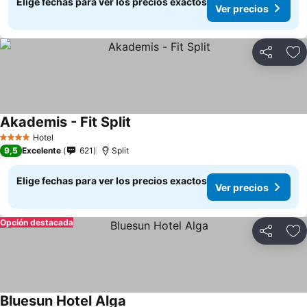
Elige fechas para ver los precios exactos
Ver precios
Compartir
Ag
Akademis - Fit Split
Hotel
4 Estrellas
9,5
Excelente
621
Split
Elige fechas para ver los precios exactos
Ver precios
Opción destacada
Compartir
Ag
Bluesun Hotel Alga