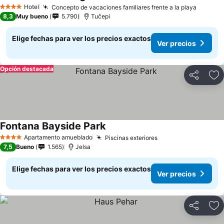
Hotel
Concepto de vacaciones familiares frente a la playa
4 Estrellas
8,3
Muy bueno
5.790
Tučepi
Elige fechas para ver los precios exactos
Ver precios
Opción destacada
Compartir
Ag
Fontana Bayside Park
Apartamento amueblado
Piscinas exteriores
4 Estrellas
7,5
Bueno
1.565
Jelsa
Elige fechas para ver los precios exactos
Ver precios
Compartir
Ag