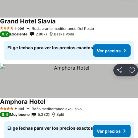
Grand Hotel Slavia
Hotel
Restaurante mediterráneo Del Posto
4 Estrellas
9,2
Excelente
2.807
Baška Voda
Elige fechas para ver los precios exactos
Ver precios
Compartir
Ag
Amphora Hotel
Hotel
Baño mediterráneo exclusivo
4 Estrellas
8,4
Muy bueno
5.332
Split
Elige fechas para ver los precios exactos
Ver precios