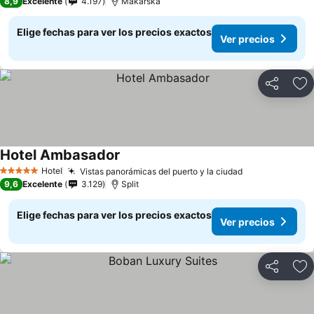
8,9
Excelente
4.197
Makarska
Elige fechas para ver los precios exactos
Ver precios
Compartir
Ag
Hotel Ambasador
Hotel
Vistas panorámicas del puerto y la ciudad
5 Estrellas
9,6
Excelente
3.129
Split
Elige fechas para ver los precios exactos
Ver precios
Compartir
Ag