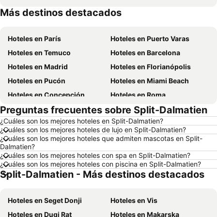
Más destinos destacados
Hoteles en Brasil
Hoteles en Curazao
Hoteles en París
Hoteles en Puerto Varas
Hoteles en Temuco
Hoteles en Barcelona
Hoteles en Madrid
Hoteles en Florianópolis
Hoteles en Pucón
Hoteles en Miami Beach
Hoteles en Concepción
Hoteles en Roma
Preguntas frecuentes sobre Split-Dalmatien
Hoteles en La Serena
Hoteles en Puerto Montt
¿Cuáles son los mejores hoteles en Split-Dalmatien?
Hoteles en Lima
Hoteles en Valdivia
¿Cuáles son los mejores hoteles de lujo en Split-Dalmatien?
Hoteles en San Andrés
Hoteles en Búzios
¿Cuáles son los mejores hoteles que admiten mascotas en Split-
Dalmatien?
Hoteles en Chillán
Hoteles en Arica
¿Cuáles son los mejores hoteles con spa en Split-Dalmatien?
¿Cuáles son los mejores hoteles con piscina en Split-Dalmatien?
Hoteles en Aruba
Hoteles en Chile
Split-Dalmatien - Más destinos destacados
Hoteles en Región Metropolitana de Santiago
Hoteles en Chiloé
Hoteles en Isla de Pascua
Hoteles en Asunción
Hoteles en Seget Donji
Hoteles en Vis
Hoteles en Cerdeña
Hoteles en Curicó
Hoteles en Dugi Rat
Hoteles en Makarska