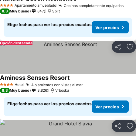
Apartamento amueblado
Cocinas completamente equipadas
4 Estrellas
8,3
Muy bueno
847
Split
Elige fechas para ver los precios exactos
Ver precios
Opción destacada
Compartir
Ag
Aminess Senses Resort
Hotel
Alojamientos con vistas al mar
4 Estrellas
8,3
Muy bueno
3.826
Vrboska
Elige fechas para ver los precios exactos
Ver precios
Compartir
Ag