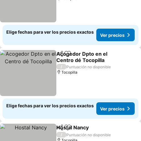
Elige fechas para ver los precios exactos
Ver precios
Acogedor Dpto en el
Compartir
Agregar a favoritos
Centro dé Tocopilla
Ver precios
/
Puntuación no disponible
Tocopilla
Elige fechas para ver los precios exactos
Ver precios
Hostal Nancy
Compartir
Agregar a favoritos
Ver precios
/
Puntuación no disponible
Tocopilla