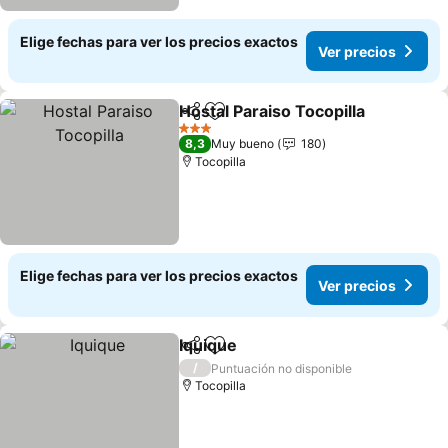
Elige fechas para ver los precios exactos
Ver precios
Hostal Paraiso Tocopilla
Compartir
Agregar a favoritos
Ve
3 Estrellas
8,3
Muy bueno
180
Tocopilla
Elige fechas para ver los precios exactos
Ver precios
Iquique
Compartir
Agregar a favoritos
Ver precios
/
Puntuación no disponible
Tocopilla