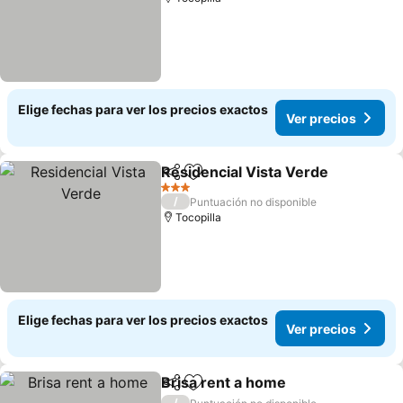
Elige fechas para ver los precios exactos
Ver precios
Residencial Vista Verde
Compartir
Agregar a favoritos
Ve
3 Estrellas
/
Puntuación no disponible
Tocopilla
Elige fechas para ver los precios exactos
Ver precios
Brisa rent a home
Compartir
Agregar a favoritos
Ver prec
/