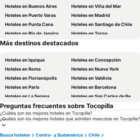
Hoteles en Buenos Aires
Hoteles en Viña del Mar
Hoteles en Puerto Varas
Hoteles en Madrid
Hoteles en Punta Cana
Hoteles en Santiago de Chile
Hoteles en Río de Janeiro
Hoteles en Tacna
Más destinos destacados
Hoteles en Curazao
Hoteles en Isla de Pascua
Hoteles en Iquique
Hoteles en Concepción
Hoteles en Roma
Hoteles en Nueva York
Hoteles en Florianópolis
Hoteles en Valdivia
Hoteles en París
Hoteles en Barcelona
Hoteles en La Serena
Hoteles en San Carlos de Bariloche
Preguntas frecuentes sobre Tocopilla
Hoteles en Miami Beach
Hoteles en Pucón
¿Cuáles son los mejores hoteles en Tocopilla?
Hoteles en Temuco
Hoteles en Puerto Montt
¿Cuáles son los mejores hoteles que admiten mascotas en Tocopilla?
Hoteles en Las Vegas
Hoteles en Calama
Hoteles en Búzios
Hoteles en São Paulo
Busca hoteles
Centro- y Sudamérica
Chile