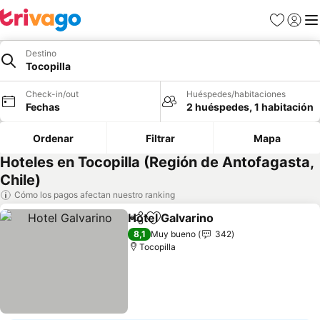
Favoritos
Iniciar 
Me
Destino
Tocopilla
Check-in/out
Huéspedes/habitaciones
Fechas
2 huéspedes, 1 habitación
Ordenar
Filtrar
Mapa
Hoteles en Tocopilla (Región de Antofagasta,
Chile)
Cómo los pagos afectan nuestro ranking
Hotel Galvarino
Compartir
Agregar a favoritos
Ver precio
8,1
Muy bueno
342
Tocopilla