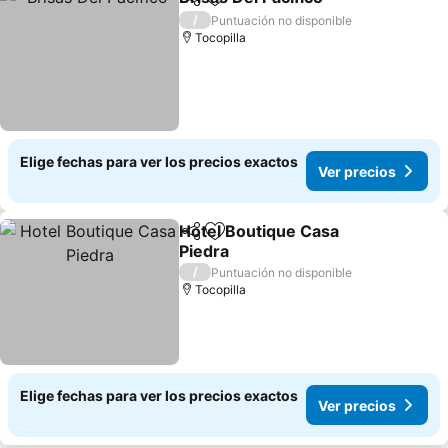
Compartir
Agregar a favoritos
Ver pre
/
Puntuación no disponible
Tocopilla
Elige fechas para ver los precios exactos
Ver precios
Hotel Boutique Casa
Compartir
Agregar a favoritos
Piedra
Ver precios
/
Puntuación no disponible
Tocopilla
Elige fechas para ver los precios exactos
Ver precios