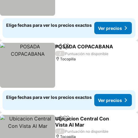
Elige fechas para ver los precios exactos
Ver precios
POSADA COPACABANA
Compartir
Agregar a favoritos
Ve
/
Puntuación no disponible
Tocopilla
Elige fechas para ver los precios exactos
Ver precios
Ubicacion Central Con
Compartir
Agregar a favoritos
Vista Al Mar
Ver precios
/
Puntuación no disponible
Tocopilla