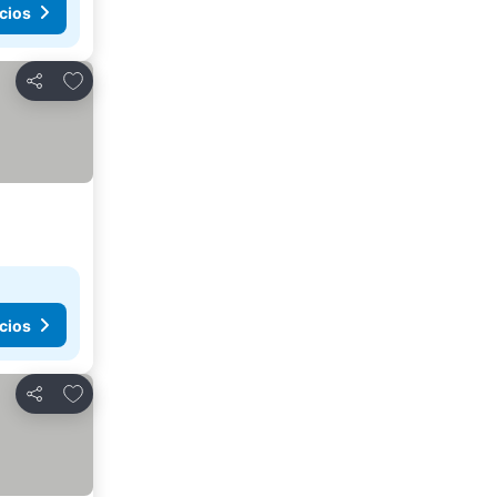
cios
Agregar a favoritos
Compartir
cios
Agregar a favoritos
Compartir