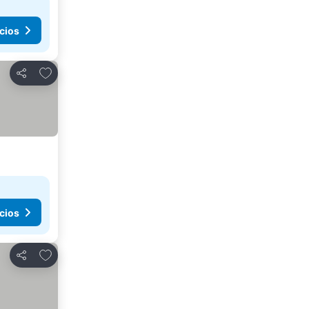
cios
Agregar a favoritos
Compartir
cios
Agregar a favoritos
Compartir