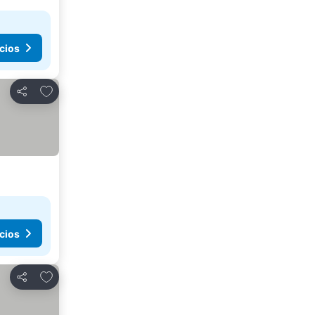
cios
Agregar a favoritos
Compartir
cios
Agregar a favoritos
Compartir