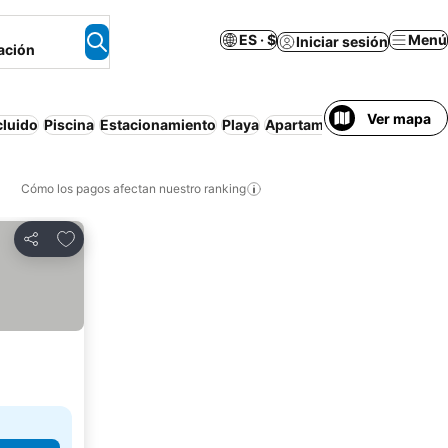
ES · $
Menú
Iniciar sesión
ación
Ver mapa
cluido
Piscina
Estacionamiento
Playa
Apartamento amueblado
Cómo los pagos afectan nuestro ranking
Agregar a favoritos
Compartir