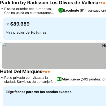
Park Inn by Radisson Los Olivos de Vallenar
2 E
Piscina exterior con tumbonas,
Excelente
(814 puntuacion
8,5
Cocina única en el restaurante
Nontai
$89.689
De
Mira precios de
9 páginas
Hotel Del Marques
3 Estrellas
Patio privado con vistas a la
Muy bueno
(592 puntuacion
8,0
ciudad, Servicios de conserjería y
tours
Elige fechas para ver los precios exactos