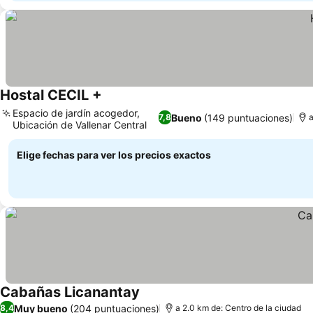
Hostal CECIL +
Espacio de jardín acogedor,
Bueno
(149 puntuaciones)
7,8
a
Ubicación de Vallenar Central
Elige fechas para ver los precios exactos
Cabañas Licanantay
Muy bueno
(204 puntuaciones)
8,4
a 2.0 km de: Centro de la ciudad