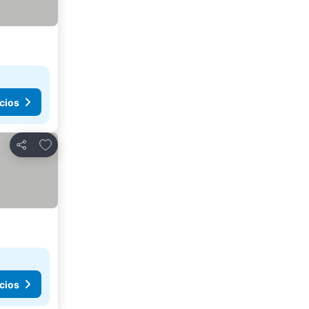
cios
Agregar a favoritos
Compartir
cios