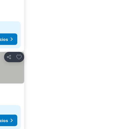
cios
Agregar a favoritos
Compartir
cios