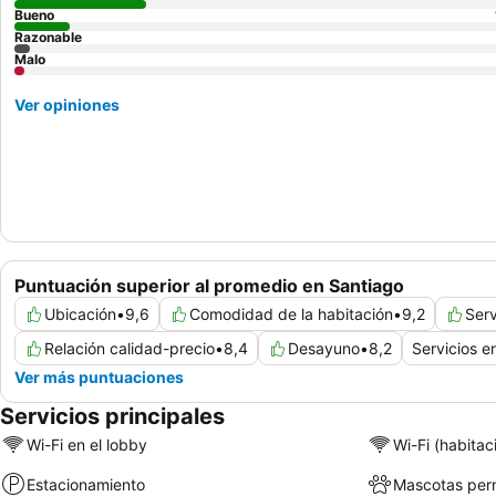
Bueno
Razonable
Malo
Ver opiniones
Puntuación superior al promedio en Santiago
Ubicación
•
9,6
Comodidad de la habitación
•
9,2
Serv
Relación calidad-precio
•
8,4
Desayuno
•
8,2
Servicios e
Ver más puntuaciones
Servicios principales
Wi-Fi en el lobby
Wi-Fi (habitac
Estacionamiento
Mascotas perm