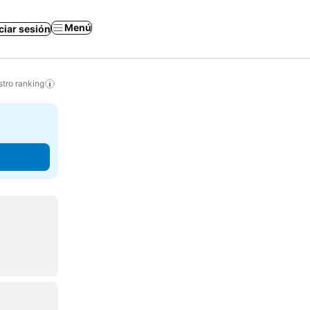
Menú
iciar sesión
tro ranking