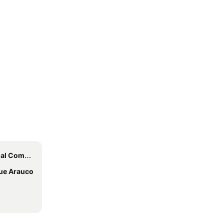
erino Benítez
ue Arauco