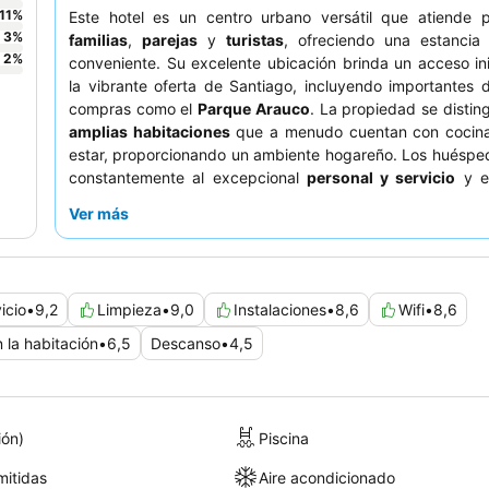
11
%
Este hotel es un centro urbano versátil que atiende p
3
%
familias
,
parejas
y
turistas
, ofreciendo una estanci
2
%
conveniente. Su excelente ubicación brinda un acceso in
la vibrante oferta de Santiago, incluyendo importantes 
compras como el
Parque Arauco
. La propiedad se distin
amplias habitaciones
que a menudo cuentan con cocina
estar, proporcionando un ambiente hogareño. Los huéspe
constantemente al excepcional
personal y servicio
y e
desayuno bufé
con su variada selección de fruta fresca 
Ver más
Para una experiencia verdaderamente memorable, 
reservar una suite en un piso alto para disfruta
panorámicas de la ciudad
.
icio
•
9,2
Limpieza
•
9,0
Instalaciones
•
8,6
Wifi
•
8,6
n la habitación
•
6,5
Descanso
•
4,5
ión)
Piscina
itidas
Aire acondicionado