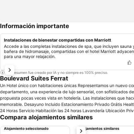
Información importante
Instalaciones de bienestar compartidas con Marriott
Accede a las completas instalaciones de spa, que incluyen sauna 
bañera de hidromasaje, compartidas con el hotel Marriott adyacen
para una mayor relajación.
Este resumen fue creado por IA y no siempre es 100% preciso.
Boulevard Suites Ferrat
Un Hotel único con habitaciones únicas Representamos un nuevo con
departamento, una experiencia de lujo sensorial, con sofisticados d
propuesta pocas veces vista en hotelería. Las instalaciones que hacen de nuestro Hotel la mejor alternativa para una estadía prolongada, cómoda y
memorable. Desayuno Incluido Estacionamiento Privado Grátis Health Club & Fitness Center Internet Wi Fi Caja Seguridad Notebook Size Recepción
24 Horas Servicio Habitación las 24 horas Lavandería Ubicación Privilegiada Ubicado en los pisos superiores de la torre mayor del Complejo
Compara alojamientos similares
Boulevard Kennedy (pisos 26 al 39) destaca su diseño de vanguardi
por el Parque Araucano y el Centro Comercial Parque Arauco.
Alojamiento seleccionado
Alojamientos similares
siguiente