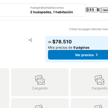
Huéspedes/habitaciones
ES · $
In
2 huéspedes, 1 habitación
Cómo los pagos afectan nues
Agregar a favoritos
$78.510
de
Compartir
Mira precios de
9 páginas
Ver precios
Cargando
Cargando