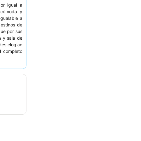
or igual a
a cómoda y
igualable a
destinos de
gue por sus
 y sala de
des elogian
l completo
y bollería.
considere
r de
vistas