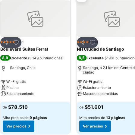
Agregar a favoritos
Agregar a favoritos
Hotel
Hotel
5 Estrellas
4 Estrellas
Compartir
Compartir
Boulevard Suites Ferrat
NH Ciudad de Santiago
8,9
8,5
Excelente
(
3.149 puntuaciones
)
Excelente
(
7.981 puntuacion
Santiago, Chile
Santiago, a 2.1 km de: Centro d
ciudad
Wi-Fi gratis
Wi-Fi gratis
Piscina
Estacionamiento
Estacionamiento
Mascotas permitidas
Ver precios
Ver precios
$78.510
$51.601
de
de
Mira precios de
9 páginas
Mira precios de
13 páginas
Ver precios
Ver precios