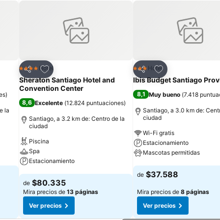
Agregar a favoritos
Agregar a favorit
Hotel
Hotel
4 Estrellas
3 Estrellas
Compartir
Compartir
Sheraton Santiago Hotel and
Ibis Budget Santiago Prov
Convention Center
8,1
es
)
Muy bueno
(
7.418 puntua
8,6
Excelente
(
12.824 puntuaciones
)
e la
Santiago, a 3.0 km de: Centr
ciudad
Santiago, a 3.2 km de: Centro de la
ciudad
Wi-Fi gratis
Piscina
Estacionamiento
Spa
Mascotas permitidas
Estacionamiento
Ver precios
$37.588
de
Ver precios
$80.335
de
Mira precios de
13 páginas
Mira precios de
8 páginas
Ver precios
Ver precios