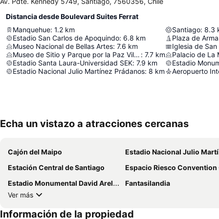
Av. Pdte. Kennedy 5749, Santiago, 7560356, Chile
Distancia desde Boulevard Suites Ferrat
Manquehue
:
1.2
km
Santiago
:
8.3
Estadio San Carlos de Apoquindo
:
6.8
km
Plaza de Arma
Museo Nacional de Bellas Artes
:
7.6
km
Iglesia de San
Museo de Sitio y Parque por la Paz Villa Grimaldi
:
7.7
km
Palacio de La
Estadio Santa Laura-Universidad SEK
:
7.9
km
Estadio Monum
Estadio Nacional Julio Martínez Prádanos
:
8
km
Echa un vistazo a atracciones cercanas
Cajón del Maipo
Estadio Nacional Julio Martínez Prád
Estación Central de Santiago
Espacio Riesco Convention Cen
Estadio Monumental David Arellano
Fantasilandia
Ver más
Información de la propiedad