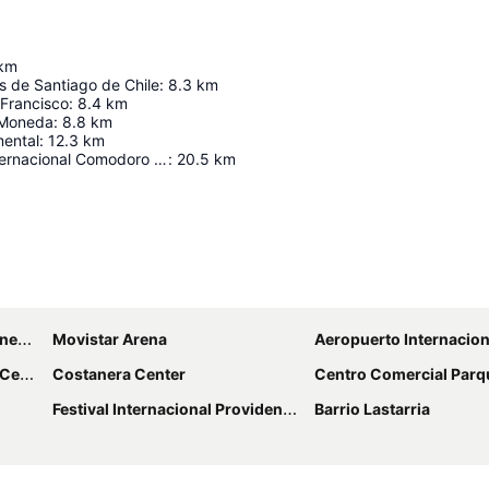
km
s de Santiago de Chile
:
8.3
km
 Francisco
:
8.4
km
 Moneda
:
8.8
km
ental
:
12.3
km
Aeropuerto Internacional Comodoro Arturo Merino Benítez
:
20.5
km
Ampliar mapa
anos
Movistar Arena
Aeropuerto Internacional Comodoro Arturo M
ter
Costanera Center
Centro Comercial Parq
Festival Internacional Providencia Jazz
Barrio Lastarria