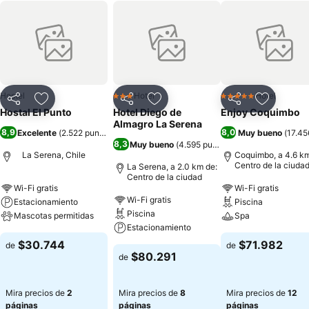
Hostel
Hotel
Hotel
3 Estrellas
5 Estrellas
Compartir
Agregar a favoritos
Compartir
Agregar a favoritos
Compartir
Agregar 
Hostal El Punto
Hotel Diego de
Enjoy Coquimbo
Almagro La Serena
8,9
8,0
Excelente
(
2.522 puntuaciones
)
Muy bueno
(
17.45
8,3
Muy bueno
(
4.595 puntuaciones
)
La Serena, Chile
Coquimbo, a 4.6 km
Centro de la ciuda
La Serena, a 2.0 km de:
Centro de la ciudad
Wi-Fi gratis
Wi-Fi gratis
Wi-Fi gratis
Estacionamiento
Piscina
Piscina
Mascotas permitidas
Spa
Estacionamiento
$30.744
$71.982
de
de
$80.291
de
Mira precios de
2
Mira precios de
8
Mira precios de
12
páginas
páginas
páginas