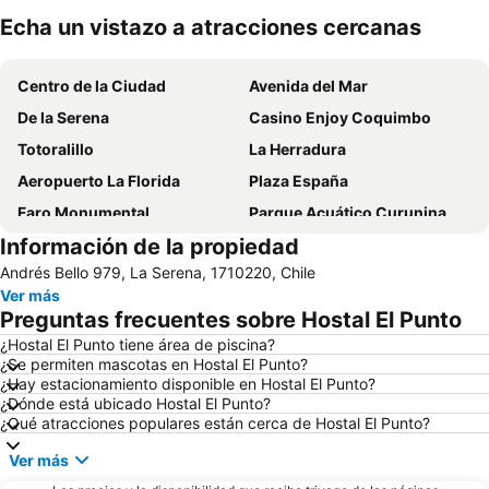
Echa un vistazo a atracciones cercanas
Ampliar mapa
Centro de la Ciudad
Avenida del Mar
De la Serena
Casino Enjoy Coquimbo
Totoralillo
La Herradura
Aeropuerto La Florida
Plaza España
Faro Monumental
Parque Acuático Curunina
Información de la propiedad
Puerto de Coquimbo
Museo Arqueológico de la Serena
Andrés Bello 979, La Serena, 1710220, Chile
Museo al aire libre Avenida Francisco de Aguirre
Ver más
Preguntas frecuentes sobre Hostal El Punto
¿Hostal El Punto tiene área de piscina?
¿Se permiten mascotas en Hostal El Punto?
¿Hay estacionamiento disponible en Hostal El Punto?
¿Dónde está ubicado Hostal El Punto?
¿Qué atracciones populares están cerca de Hostal El Punto?
Ver más