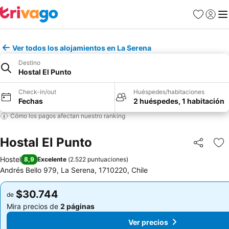
Favoritos
Iniciar 
Me
Ver todos los alojamientos en La Serena
Destino
Hostal El Punto
Check-in/out
Huéspedes/habitaciones
Fechas
2 huéspedes, 1 habitación
Cómo los pagos afectan nuestro ranking
Hostal El Punto
Compartir
Ag
Hostel
8,9
Excelente
(
2.522 puntuaciones
)
Andrés Bello 979, La Serena, 1710220, Chile
$30.744
$30.744
de
de
Mira precios de
2 páginas
Mira precios de
2 páginas
Ver precios
Ver precios