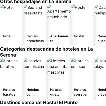
Otros hospedajes en La Serena
Hotel
Bed and
Apartamen
Hostel
Casa
breakfasts
to
hués
amueblad
Categorías destacadas de hoteles en La
o
Serena
Hoteles
Hoteles
Hoteles
Hoteles
Hotel
baratos
con
que
con spa
play
piscina
aceptan
Destinos cerca de Hostal El Punto
mascotas