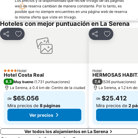
Los precios y la disponibilidad que recibe trivago de las páginas
web de reserva cambian de manera constante. Por lo tanto, es
posible que no siempre encuentres en una página web de reserva
la misma oferta que viste en trivago.
Hoteles con mejor puntuación en La Serena
Compartir
Agregar a favoritos
Compartir
Agregar a fav
Hotel
Hotel
4 Estrellas
Hotel Costa Real
HERMOSAS HABITA
8,3
7,4
Muy bueno
(
1.731 puntuaciones
)
(
536 puntuaciones
)
La Serena, a 0.4 km de: Centro de la ciudad
La Serena, a 1.2 km de
$65.056
$25.412
de
de
Mira precios de
8 páginas
Mira precios de
2 pá
Ver precios
Ver todos los alojamientos en La Serena