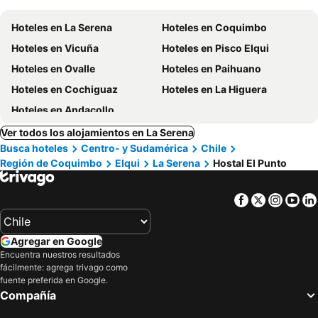
Hoteles en La Serena
Hoteles en Coquimbo
Hoteles en Vicuña
Hoteles en Pisco Elqui
Hoteles en Ovalle
Hoteles en Paihuano
Hoteles en Cochiguaz
Hoteles en La Higuera
Hoteles en Andacollo
Ver todos los alojamientos en La Serena
Busca hoteles
Centro- y Sudamérica
Chile
Región de Coquimbo
Elqui
La Serena
Hostal El Punto
Facebook
Twitter
Insta
Yo
Agregar en Google
Encuentra nuestros resultados
fácilmente: agrega trivago como
fuente preferida en Google.
Compañía