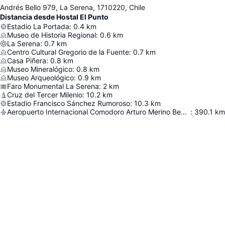
Andrés Bello 979, La Serena, 1710220, Chile
Distancia desde Hostal El Punto
Estadio La Portada
:
0.4
km
Museo de Historia Regional
:
0.6
km
La Serena
:
0.7
km
Centro Cultural Gregorio de la Fuente
:
0.7
km
Casa Piñera
:
0.8
km
Museo Mineralógico
:
0.8
km
Museo Arqueológico
:
0.9
km
Faro Monumental La Serena
:
2
km
Cruz del Tercer Milenio
:
10.2
km
Estadio Francisco Sánchez Rumoroso
:
10.3
km
Aeropuerto Internacional Comodoro Arturo Merino Benítez
:
390.1
km