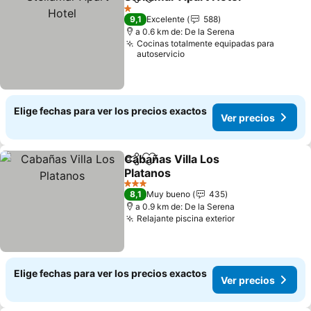
Compartir
Agregar a favoritos
1 Estrellas
9,1
Excelente
588
a 0.6 km de: De la Serena
Cocinas totalmente equipadas para
autoservicio
Elige fechas para ver los precios exactos
Ver precios
Cabañas Villa Los
Compartir
Agregar a favoritos
Platanos
3 Estrellas
8,1
Muy bueno
435
a 0.9 km de: De la Serena
Relajante piscina exterior
Elige fechas para ver los precios exactos
Ver precios