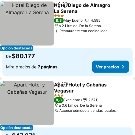
Hotel Diego de Almagro
Compartir
Agregar a favoritos
La Serena
3 Estrellas
8,3
Muy bueno
4.595
a 2.1 km de: De la Serena
Restaurante con cocina local
Opción destacada
$80.177
De
Mira precios de
7 páginas
Ver precios
Apart Hotel y Cabañas
Compartir
Agregar a favoritos
Vegasur
3 Estrellas
8,8
Excelente
2.671
a 0.6 km de: De la Serena
Acceso cómodo a tiendas locales
Opción destacada