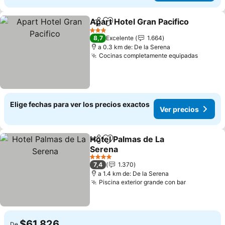
Apart Hotel Gran Pacifico
Compartir
Agregar a favoritos
3 Estrellas
8,7
Excelente
1.664
a 0.3 km de: De la Serena
Cocinas completamente equipadas
Elige fechas para ver los precios exactos
Ver precios
Hotel Palmas de La
Compartir
Agregar a favoritos
Serena
4 Estrellas
7,4
1.370
a 1.4 km de: De la Serena
Piscina exterior grande con bar
$61.826
De