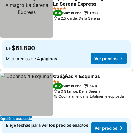
Compartir
Agregar a favoritos
La Serena Express
4 Estrellas
8,4
Muy bueno
1.860
a 2.5 km de: De la Serena
$61.890
De
Mira precios de
4 páginas
Ver precios
Cabañas 4 Esquinas
Compartir
Agregar a favoritos
2 Estrellas
8,2
Muy bueno
649
a 0.9 km de: De la Serena
Cocina americana totalmente equipada
Opción destacada
Elige fechas para ver los precios exactos
Ver precios