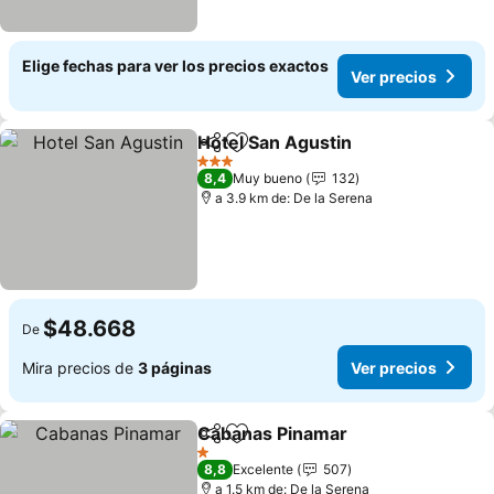
Elige fechas para ver los precios exactos
Ver precios
Hotel San Agustin
Compartir
Agregar a favoritos
3 Estrellas
8,4
Muy bueno
132
a 3.9 km de: De la Serena
$48.668
De
Mira precios de
3 páginas
Ver precios
Cabanas Pinamar
Compartir
Agregar a favoritos
1 Estrellas
8,8
Excelente
507
a 1.5 km de: De la Serena