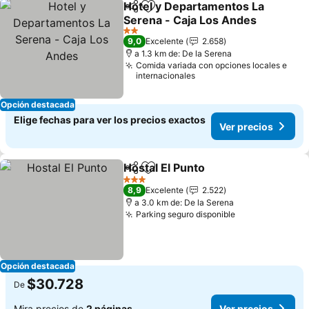
Hotel y Departamentos La
Compartir
Agregar a favoritos
Serena - Caja Los Andes
2 Estrellas
9,0
Excelente
2.658
a 1.3 km de: De la Serena
Comida variada con opciones locales e
internacionales
Opción destacada
Elige fechas para ver los precios exactos
Ver precios
Hostal El Punto
Compartir
Agregar a favoritos
3 Estrellas
8,9
Excelente
2.522
a 3.0 km de: De la Serena
Parking seguro disponible
Opción destacada
$30.728
De
Mira precios de
2 páginas
Ver precios