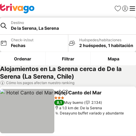
Favoritos
Iniciar 
Me
Destino
De la Serena, La Serena
Check-in/out
Huéspedes/habitaciones
Fechas
2 huéspedes, 1 habitación
Ordenar
Filtrar
Mapa
Alojamientos en La Serena cerca de De la
Serena (La Serena, Chile)
Cómo los pagos afectan nuestro ranking
Hotel Canto del Mar
Compartir
Agregar a favoritos
3 Estrellas
8,1
Muy bueno
2.134
a 1.0 km de: De la Serena
Desayuno buffet variado y abundante