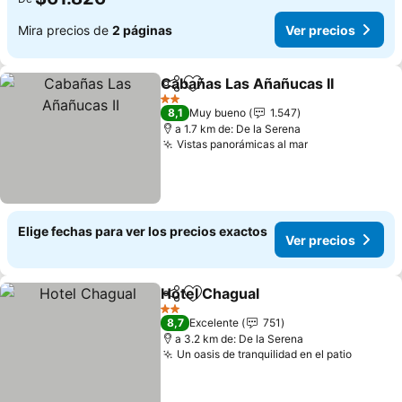
Mira precios de
2 páginas
Ver precios
Cabañas Las Añañucas II
Compartir
Agregar a favoritos
2 Estrellas
8,1
Muy bueno
1.547
a 1.7 km de: De la Serena
Vistas panorámicas al mar
Elige fechas para ver los precios exactos
Ver precios
Hotel Chagual
Compartir
Agregar a favoritos
2 Estrellas
8,7
Excelente
751
a 3.2 km de: De la Serena
Un oasis de tranquilidad en el patio