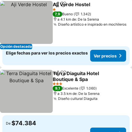
Aji Verde Hostel
Compartir
Agregar a favoritos
1 Estrellas
7,9
Bueno
1.342
a 4.1 km de: De la Serena
Diseño artístico e inspirado en mochileros
Opción destacada
Elige fechas para ver los precios exactos
Ver precios
Terra Diaguita Hotel
Compartir
Agregar a favoritos
Boutique & Spa
3 Estrellas
9,1
Excelente
1.060
a 3.5 km de: De la Serena
Diseño cultural Diaguita
$74.384
De