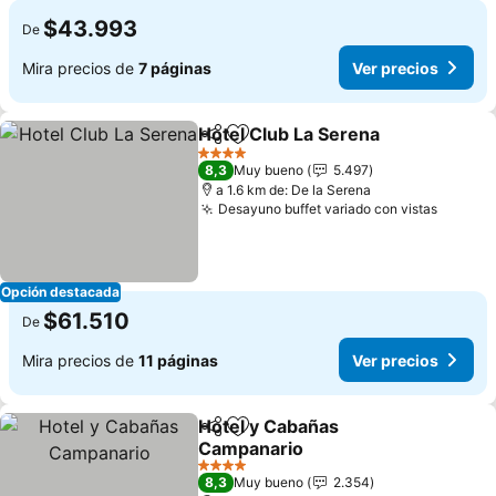
$43.993
De
Mira precios de
7 páginas
Ver precios
Hotel Club La Serena
Compartir
Agregar a favoritos
4 Estrellas
8,3
Muy bueno
5.497
a 1.6 km de: De la Serena
Desayuno buffet variado con vistas
Opción destacada
$61.510
De
Mira precios de
11 páginas
Ver precios
Hotel y Cabañas
Compartir
Agregar a favoritos
Campanario
4 Estrellas
8,3
Muy bueno
2.354