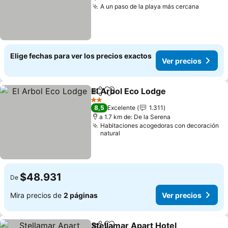
A un paso de la playa más cercana
Elige fechas para ver los precios exactos
Ver precios
El Arbol Eco Lodge
Compartir
Agregar a favoritos
2 Estrellas
8,5
Excelente
1.311
a 1.7 km de: De la Serena
Habitaciones acogedoras con decoración
natural
$48.931
De
Mira precios de
2 páginas
Ver precios
Stellamar Apart Hotel