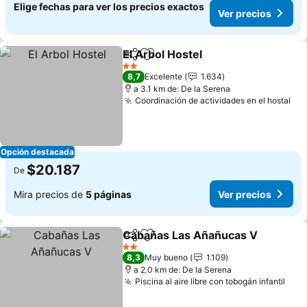
Elige fechas para ver los precios exactos
Ver precios
El Arbol Hostel
Compartir
Agregar a favoritos
2 Estrellas
8,7
Excelente
1.634
a 3.1 km de: De la Serena
Coordinación de actividades en el hostal
Opción destacada
$20.187
De
Mira precios de
5 páginas
Ver precios
Cabañas Las Añañucas V
Compartir
Agregar a favoritos
2 Estrellas
8,3
Muy bueno
1.109
a 2.0 km de: De la Serena
Piscina al aire libre con tobogán infantil