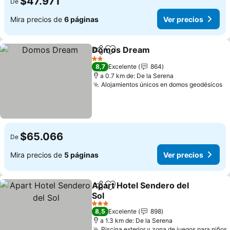
$47.971
De
Mira precios de
6 páginas
Ver precios
Domos Dream
Compartir
Agregar a favoritos
2 Estrellas
8,7
Excelente
864
a 0.7 km de: De la Serena
Alojamientos únicos en domos geodésicos
$65.066
De
Mira precios de
5 páginas
Ver precios
Apart Hotel Sendero del
Compartir
Agregar a favoritos
Sol
3 Estrellas
8,5
Excelente
898
a 1.3 km de: De la Serena
Piscina exterior y zona de juegos para niños