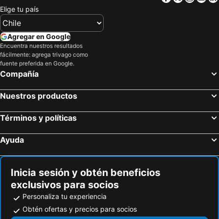
Habitaciones Florencia
Cabañas Villa Los Platanos
Elige tu país
Apart Hotel La Herradura - Héroes Parques
Apart Hotel Escala Real
Mistral La Herradura
Hotel Panorámico Tongoy
Agregar en Google
Encuentra nuestros resultados
Hospedajes Millaray
Cabanas Pinamar
fácilmente: agrega trivago como
Departamento Av del Mar La Serena Disegni 06
Serena frente al Mar
fuente preferida en Google.
Compañía
Hosteria Tongoy Costa
Tormalyn Spa
La Choza VIP Roja
Marina Horizonte Ii
Nuestros productos
Departamento Avenida Del Mar
Residencial Scala
Términos y políticas
Arriendo Diario En La Serena
Casas Rocamar
Serena Colonial Hotel Boutique
La Serena Terrazas del sol ll
Ayuda
Arriendo Verano
Sector Enjoy Premium Frente al Mar
Bahia horizonte herradura
Inicia sesión y obtén beneficios
exclusivos para socios
Personaliza tu experiencia
Obtén ofertas y precios para socios