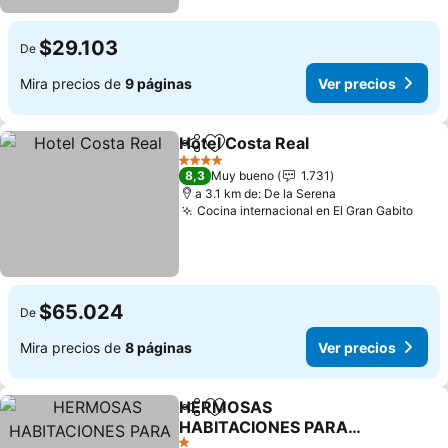
$29.103
De
Mira precios de
9 páginas
Ver precios
Hotel Costa Real
Compartir
Agregar a favoritos
4 Estrellas
8,3
Muy bueno
1.731
a 3.1 km de: De la Serena
Cocina internacional en El Gran Gabito
$65.024
De
Mira precios de
8 páginas
Ver precios
HERMOSAS
Compartir
Agregar a favoritos
HABITACIONES PARA
1,2,3 ó 4 PERSONAS EN