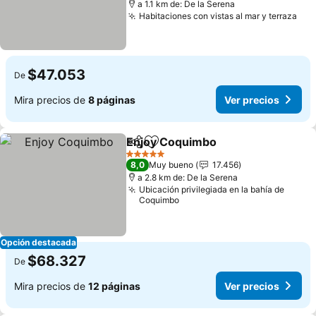
a 1.1 km de: De la Serena
Habitaciones con vistas al mar y terraza
$47.053
De
Mira precios de
8 páginas
Ver precios
Enjoy Coquimbo
Compartir
Agregar a favoritos
5 Estrellas
8,0
Muy bueno
17.456
a 2.8 km de: De la Serena
Ubicación privilegiada en la bahía de
Coquimbo
Opción destacada
$68.327
De
Mira precios de
12 páginas
Ver precios