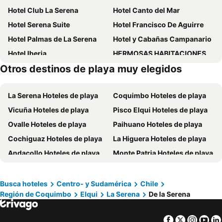
Hotel Club La Serena
Hotel Canto del Mar
Hotel Serena Suite
Hotel Francisco De Aguirre
Hotel Palmas de La Serena
Hotel y Cabañas Campanario
Hotel Iberia
HERMOSAS HABITACIONES PARA 1,2,3 ó 4 PERSONAS EN LA SERENA
Otros destinos de playa muy elegidos
Hostel Del Puerto
Hotel y Departamentos La Serena - Caja Los Andes
Apart Hotel Sendero del Sol
Hotel Costa Real
La Serena Hoteles de playa
Coquimbo Hoteles de playa
Hotel Chagual
Hotel Boutique Suri
Vicuña Hoteles de playa
Pisco Elqui Hoteles de playa
The Cool Hostel
Hotel San Juan
Ovalle Hoteles de playa
Paihuano Hoteles de playa
Mumus
Hotel Diego de Almagro La Serena Express
Cochiguaz Hoteles de playa
La Higuera Hoteles de playa
Domos Dream
Cabañas Las Añañucas II
Andacollo Hoteles de playa
Monte Patria Hoteles de playa
Hotel del Cid
Primera Hacienda Hotel Boutique
Rio Hurtado Hoteles de playa
Hotel Londres
Terra Diaguita Hotel Boutique & Spa
Apart Hotel Gran Pacifico
Cabañas Las Añañucas V
Busca hoteles
Centro- y Sudamérica
Chile
Región de Coquimbo
Elqui
La Serena
De la Serena
Hotel La Serena Plaza
Hotel Escorial
Hotel Cristobal Colon
Hotel San Agustin
Facebook
Twitter
Insta
Yo