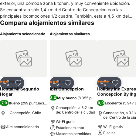
exterior, una cómoda zona kitchen, y muy conveniente ubicación.
Se encuentra a sólo 1,4 km del Centro de Concepción con las
principales locomociones 1/2 cuadra. También, esta a 4,5 km del
Compara alojamientos similares
Terminal de buses Collao, a 2km del Mall del Centro, a 4,2km del
Mall del Trebol y a 5,7km del Aeropuerto Carriel Sur. Estamos
Alojamiento seleccionado
Alojamientos similares
ubicados en CALLE BRASIL 429, CONCEPCIÓN, entre las calles
rengo y lincoyan. Tenemos habitaciones individuales, dobles,
matrimonial, triples y familiares con baño compartidos y baño
privado con TV Cable, Netflix, Wifi, Bañeras de Hidromasajes,
acceso a terrazas y maravilloso Jardín. Además ofrecemos servicio
de alimentación, estacionamiento y cámaras de vigilancia 24/7 para
hacer aun más confortable su estadía con nosotros. Te esperamos!
Hostel
Hotel
Hotel
3 Estrellas
3 Estrellas
4 Estrellas
Compartir
Agregar a favoritos
Compartir
Agregar a favoritos
Compartir
Agregar 
Hostal Mi Segundo
ibis Concepcion
Holiday Inn Expre
Hogar
Concepcion By Ih
8,0
Muy bueno
(
8.055 puntuaciones
)
7,9
9,0
Bueno
(
299 puntuaciones
)
Excelente
(
5.947 
Concepción, a 3.2 km
de: Centro de la ciudad
Concepción, Chile
Concepción, a 3.1 
de: Centro de la ci
Wi-Fi gratis
Aire acondicionado
Wi-Fi gratis
Estacionamiento
Piscina
Mascotas permitidas