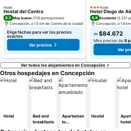
Hotel
Hotel
3 Estrellas
Hostal del Centro
Hotel Diego de A
8,2
8,6
Muy bueno
(
705 puntuaciones
)
Excelente
(
3.231 p
Concepción, a 1.0 km de: Centro de la ciudad
Concepción, a 1.6 km 
Elige fechas para ver los precios
$84.672
de
exactos
Mira precios de
8 p
Ver precios
Ver pr
Ver todos los alojamientos en Concepción
Otros hospedajes en Concepción
Hotel
Bed and
Apartamen
Hostel
Apar
breakfasts
to
hotel
amueblad