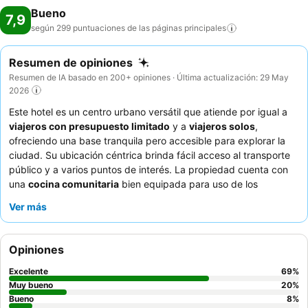
Bueno
7,9
según 299 puntuaciones de las páginas
principales
Resumen de opiniones
Resumen de IA basado en 200+ opiniones · Última actualización: 29 May
2026
Este hotel es un centro urbano versátil que atiende por igual a
viajeros con presupuesto limitado
y a
viajeros solos
,
ofreciendo una base tranquila pero accesible para explorar la
ciudad. Su ubicación céntrica brinda fácil acceso al transporte
público y a varios puntos de interés. La propiedad cuenta con
una
cocina comunitaria
bien equipada para uso de los
huéspedes, ideal para quienes prefieren preparar sus propias
Ver más
comidas. Los huéspedes elogian constantemente la
excepcional amabilidad del personal
y su disposición a
ayudar, lo que contribuye a crear un ambiente acogedor. Para
Opiniones
una experiencia más tranquila, considere solicitar una habitación
con vistas al patio interior.
Excelente
69
%
Muy bueno
20
%
Bueno
8
%