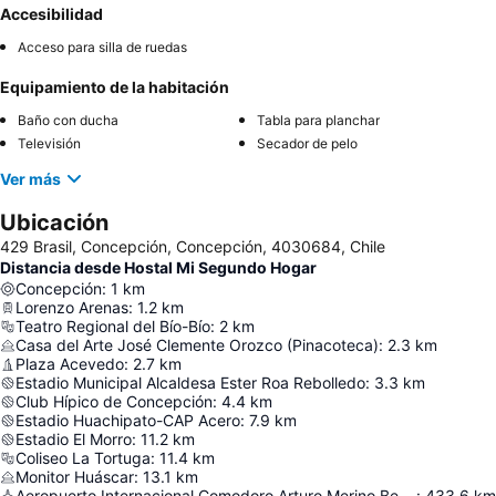
Accesibilidad
Acceso para silla de ruedas
Equipamiento de la habitación
Baño con ducha
Tabla para planchar
Televisión
Secador de pelo
Ver más
Ubicación
429 Brasil, Concepción, Concepción, 4030684, Chile
Distancia desde Hostal Mi Segundo Hogar
Concepción
:
1
km
Lorenzo Arenas
:
1.2
km
Teatro Regional del Bío-Bío
:
2
km
Casa del Arte José Clemente Orozco (Pinacoteca)
:
2.3
km
Plaza Acevedo
:
2.7
km
Estadio Municipal Alcaldesa Ester Roa Rebolledo
:
3.3
km
Club Hípico de Concepción
:
4.4
km
Estadio Huachipato-CAP Acero
:
7.9
km
Estadio El Morro
:
11.2
km
Coliseo La Tortuga
:
11.4
km
Monitor Huáscar
:
13.1
km
Aeropuerto Internacional Comodoro Arturo Merino Benítez
:
433.6
km