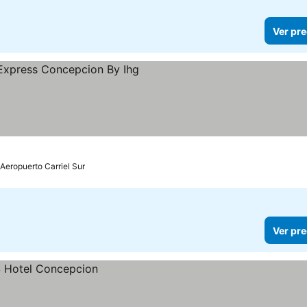
Ver pre
as
r precios
 Aeropuerto Carriel Sur
Ver pre