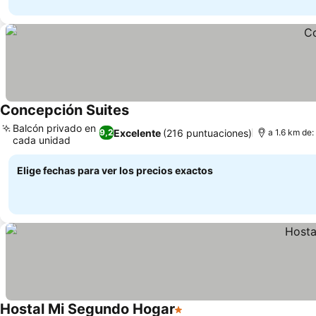
Concepción Suites
Ver precios
Balcón privado en
Excelente
(216 puntuaciones)
9,2
a 1.6 km de:
cada unidad
Ver precios
Elige fechas para ver los precios exactos
Hostal Mi Segundo Hogar