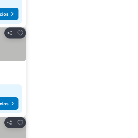
cios
Agregar a favoritos
Compartir
cios
Agregar a favoritos
Compartir