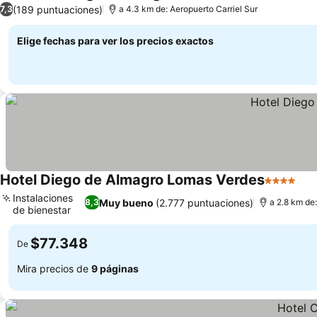
1 Estrellas
Ver precios
(189 puntuaciones)
7,3
a 4.3 km de: Aeropuerto Carriel Sur
Elige fechas para ver los precios exactos
Hotel Diego de Almagro Lomas Verdes
4 Estrella
Ver
Instalaciones
Muy bueno
(2.777 puntuaciones)
8,3
a 2.8 km de:
de bienestar
Ver precios
$77.348
De
Mira precios de
9 páginas