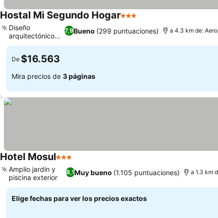
Hostal Mi Segundo Hogar
3 Estrellas
Ver precios
Diseño
Bueno
(299 puntuaciones)
7,9
a 4.3 km de: Aero
arquitectónico
Ver precios
único
$16.563
De
Mira precios de
3 páginas
Hotel Mosul
3 Estrellas
Ver precios
Amplio jardín y
Muy bueno
(1.105 puntuaciones)
8,1
a 1.3 km d
piscina exterior
Ver precios
Elige fechas para ver los precios exactos