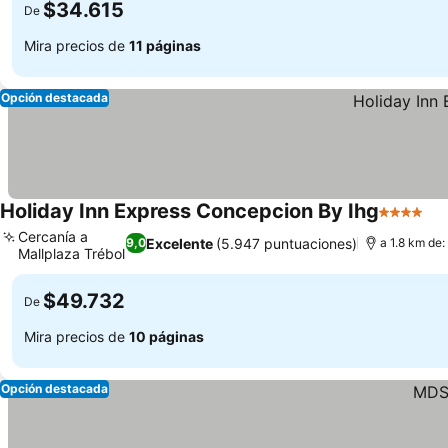
$34.615
De
Mira precios de
11 páginas
Opción destacada
Holiday Inn Express Concepcion By Ihg
4 Estrell
Ve
Cercanía a
Excelente
(5.947 puntuaciones)
9,0
a 1.8 km de:
Mallplaza Trébol
Ver precios
$49.732
De
Mira precios de
10 páginas
Opción destacada