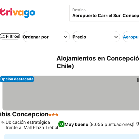
Destino
Filtros
Ordenar por
Precio
Aeropue
Alojamientos en Concepció
Chile)
Opción destacada
ibis Concepcion
3 Estrellas
Ver precios
Ubicación estratégica
Muy bueno
(8.055 puntuaciones)
8,0
frente al Mall Plaza Trébol
Ver precios