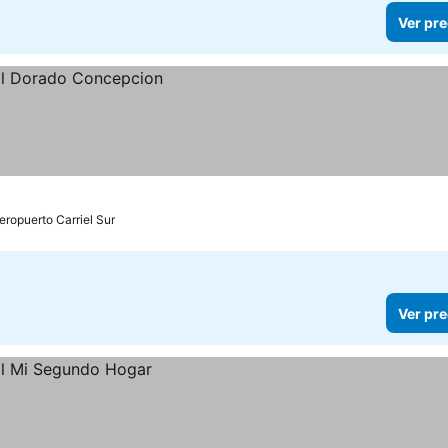
Ver pre
eropuerto Carriel Sur
Ver pre