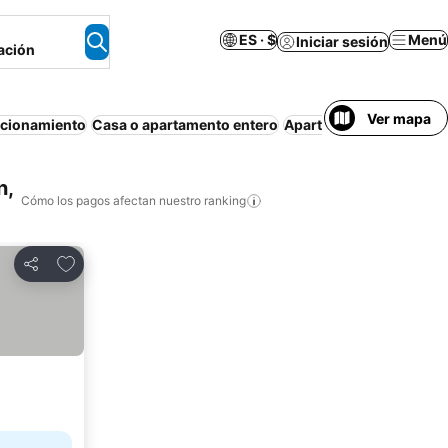
ES · $
Menú
Iniciar sesión
ación
Ver mapa
acionamiento
Casa o apartamento entero
Apartamento amueblad
n,
Cómo los pagos afectan nuestro ranking
Agregar a favoritos
Compartir