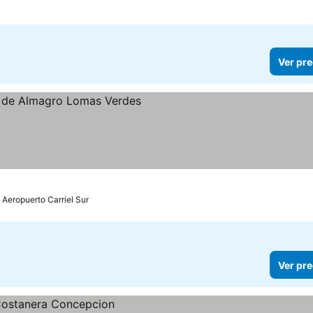
Ver pre
s
 precios
 Aeropuerto Carriel Sur
Ver pre