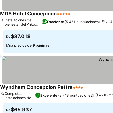
MDS Hotel Concepcion
5 Estrellas
Ver precios
Instalaciones de
Excelente
(5.451 puntuaciones)
8,9
a 1.3
bienestar del Aliko
Ver precios
Spa
$87.018
De
Mira precios de
9 páginas
Wyndham Concepcion Pettra
4 Estrellas
Ver precios
Completas
Excelente
(3.748 puntuaciones)
8,9
a 2.0 km 
instalaciones de
Ver precios
spa
$65.937
De