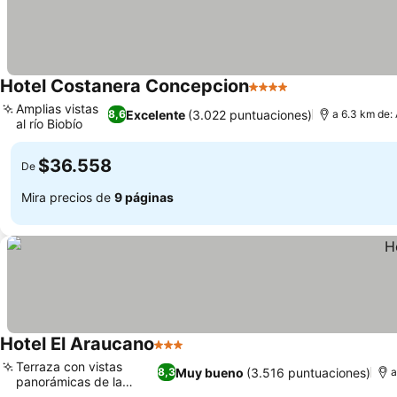
Hotel Costanera Concepcion
4 Estrellas
Ver precios
Amplias vistas
Excelente
(3.022 puntuaciones)
8,6
a 6.3 km de: 
al río Biobío
Ver precios
$36.558
De
Mira precios de
9 páginas
Hotel El Araucano
3 Estrellas
Ver precios
Terraza con vistas
Muy bueno
(3.516 puntuaciones)
8,3
a
panorámicas de la
Ver precios
ciudad