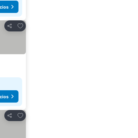
cios
Agregar a favoritos
Compartir
cios
Agregar a favoritos
Compartir