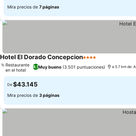
Mira precios de
7 páginas
Hotel El Dorado Concepcion
4 Estrellas
Ver precios
Restaurante
Muy bueno
(3.501 puntuaciones)
8,1
a 5.7 km de: A
en el hotel
Ver precios
$43.145
De
Mira precios de
3 páginas