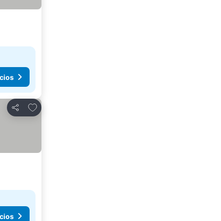
cios
Agregar a favoritos
Compartir
cios