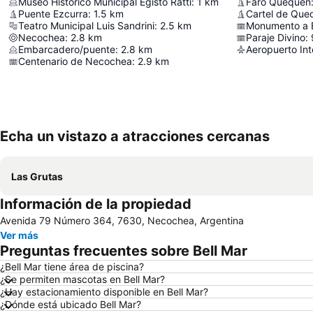
Museo Historico Municipal Egisto Ratti
:
1
km
Faro Quequen
Puente Ezcurra
:
1.5
km
Cartel de Que
Teatro Municipal Luis Sandrini
:
2.5
km
Monumento a 
Necochea
:
2.8
km
Paraje Divino
:
Embarcadero/puente
:
2.8
km
Centenario de Necochea
:
2.9
km
Echa un vistazo a atracciones cercanas
Las Grutas
Información de la propiedad
Avenida 79 Número 364, 7630, Necochea, Argentina
Ver más
Preguntas frecuentes sobre Bell Mar
¿Bell Mar tiene área de piscina?
¿Se permiten mascotas en Bell Mar?
¿Hay estacionamiento disponible en Bell Mar?
¿Dónde está ubicado Bell Mar?