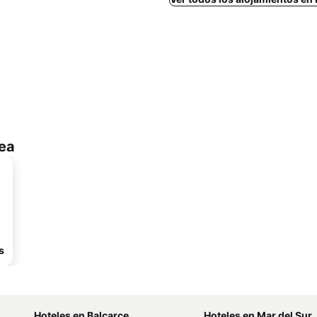
ea
s
Hoteles en Balcarce
Hoteles en Mar del Sur