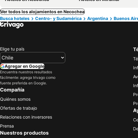
Ver todos los alojamientos en Necochea
Busca hoteles
Centro- y Sudamérica
Argentina
Buenos Air
Elige tu país
Té
Té
Agregar en Google
In
Encuentra nuestros resultados
Av
fácilmente: agrega trivago como
fuente preferida en Google.
In
Compañía
Pr
Quiénes somos
Pr
Ofertas de trabajo
A
Relaciones con inversores
Ce
Prensa
De
Nuestros productos