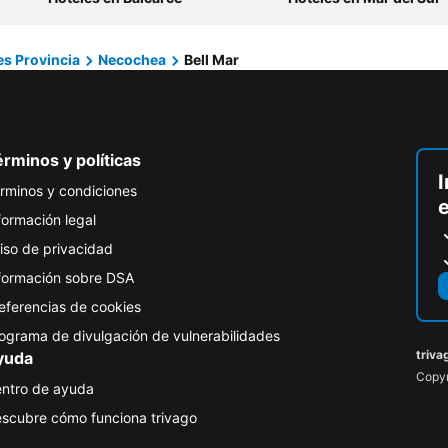
es Provincia
Necochea
Bell Mar
rminos y políticas
I
rminos y condiciones
formación legal
iso de privacidad
formación sobre DSA
eferencias de cookies
ograma de divulgación de vulnerabilidades
triva
yuda
Copyr
ntro de ayuda
scubre cómo funciona trivago