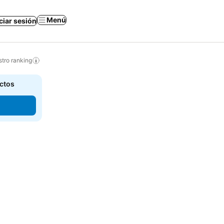
Menú
iciar sesión
tro ranking
actos