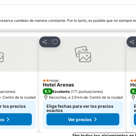
e reserva cambian de manera constante. Por lo tanto, es posible que no siempre 
itos
Agregar a favoritos
Compartir
Com
Hotel
2 Estrellas
3 E
Hotel Arenas
Ho
8,5
8
uaciones
)
Excelente
(
171 puntuaciones
)
: Centro de la ciudad
Necochea, a 2.9 km de: Centro de la ciudad
r los precios
Elige fechas para ver los precios
E
exactos
os
Ver precios
Ver todos los alojamientos e