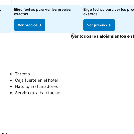
Ver precios
Ver precios
s
Elige fechas para ver los precios
Elige fechas para ver los pre
exactos
exactos
Ver precios
Ver precios
Ver todos los alojamientos e
Terraza
Caja fuerte en el hotel
Hab. p/ no fumadores
Servicio a la habitación