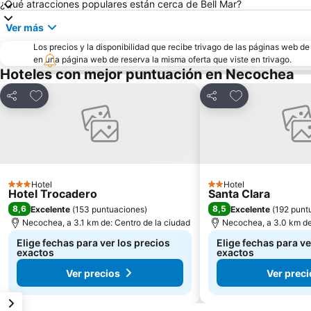
¿Qué atracciones populares están cerca de Bell Mar?
Ver más
Los precios y la disponibilidad que recibe trivago de las páginas web d
en una página web de reserva la misma oferta que viste en trivago.
Hoteles con mejor puntuación en Necochea
Agregar a favoritos
Agregar a favor
Compartir
Compartir
Hotel
Hotel
3 Estrellas
2 Estrellas
Hotel Trocadero
Santa Clara
8,6
8,5
Excelente
(
153 puntuaciones
)
Excelente
(
192 punt
Necochea, a 3.1 km de: Centro de la ciudad
Necochea, a 3.0 km de
Elige fechas para ver los precios
Elige fechas para ve
exactos
exactos
Ver precios
Ver preci