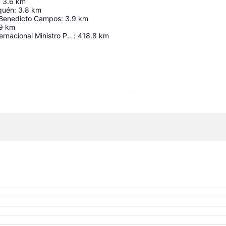
:
3.6
km
quén
:
3.8
km
Benedicto Campos
:
3.9
km
9
km
Aeropuerto Internacional Ministro Pistarini
:
418.8
km
Ampliar mapa