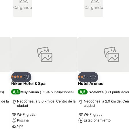
Cargando
Cargando
Agregar a favoritos
Agregar a favorit
Hotel
Hotel
4 Estrellas
2 Estrellas
Compartir
Compartir
Ñikén Hotel & Spa
Hotel Arenas
8,3
8,5
es
)
Muy bueno
(
1.394 puntuaciones
)
Excelente
(
171 puntuacio
 de la
Necochea, a 3.0 km de: Centro de la
Necochea, a 2.9 km de: Cent
ciudad
ciudad
Wi-Fi gratis
Wi-Fi gratis
Piscina
Estacionamiento
Spa