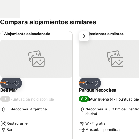
Compara alojamientos similares
Alojamiento seleccionado
Alojamientos similares
siguiente
Agregar a favoritos
Agregar a favoritos
Hotel
Hotel
2 Estrellas
2 Estrellas
Compartir
Compartir
Bell Mar
Parque Necochea
/
8,2
Puntuación no disponible
Muy bueno
(
471 puntuacion
Necochea, Argentina
Necochea, a 3.0 km de: Centro
ciudad
Restaurante
Wi-Fi gratis
Bar
Mascotas permitidas