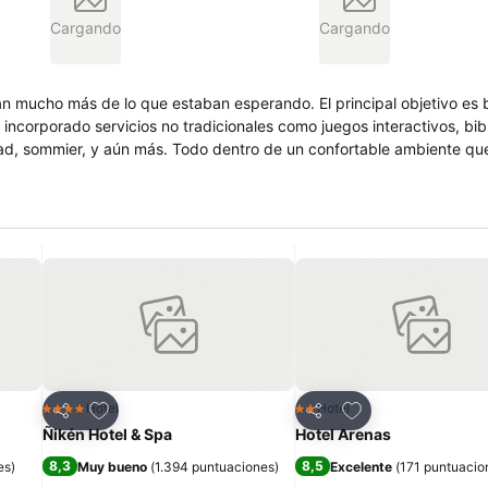
Cargando
Cargando
n mucho más de lo que estaban esperando. El principal objetivo es b
 incorporado servicios no tradicionales como juegos interactivos, bib
ad, sommier, y aún más. Todo dentro de un confortable ambiente que
Agregar a favoritos
Agregar a favorit
Hotel
Hotel
4 Estrellas
2 Estrellas
Compartir
Compartir
Ñikén Hotel & Spa
Hotel Arenas
8,3
8,5
es
)
Muy bueno
(
1.394 puntuaciones
)
Excelente
(
171 puntuacio