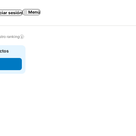
Menú
iciar sesión
tro ranking
actos