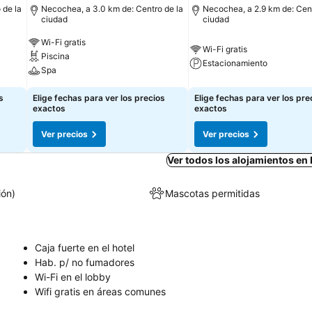
 de la
Necochea, a 3.0 km de: Centro de la
Necochea, a 2.9 km de: Cent
ciudad
ciudad
Wi-Fi gratis
Wi-Fi gratis
Piscina
Estacionamiento
Spa
s
Elige fechas para ver los precios
Elige fechas para ver los pre
exactos
exactos
Ver precios
Ver precios
Ver todos los alojamientos e
ión)
Mascotas permitidas
Caja fuerte en el hotel
Hab. p/ no fumadores
Wi-Fi en el lobby
Wifi gratis en áreas comunes