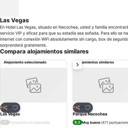
Las Vegas
En Hotel Las Vegas, situado en Necochea, usted y familia encontrará
servicio VIP y eficaz para que su estadía sea soñada. Para ello se ha
internet con conexión WiFi absolutamente sin cargo, box de segurid
sorprenderá gratamente.
Compara alojamientos similares
Alojamiento seleccionado
Alojamientos similares
siguiente
Agregar a favoritos
Agregar a favoritos
Hotel
Hotel
2 Estrellas
2 Estrellas
Compartir
Compartir
Las Vegas
Parque Necochea
/
8,2
Puntuación no disponible
Muy bueno
(
471 puntuacion