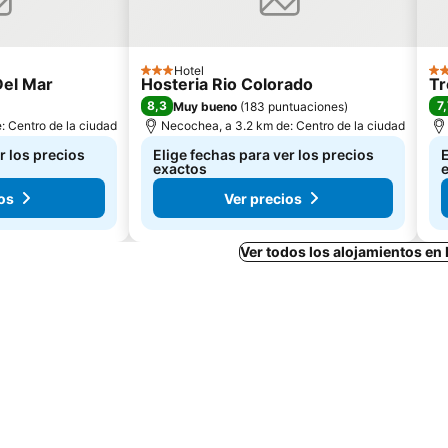
Hotel
3 Estrellas
3 E
Del Mar
Hosteria Rio Colorado
Tr
8,3
7,
Muy bueno
(
183 puntuaciones
)
: Centro de la ciudad
Necochea, a 3.2 km de: Centro de la ciudad
r los precios
Elige fechas para ver los precios
E
exactos
os
Ver precios
Ver todos los alojamientos e