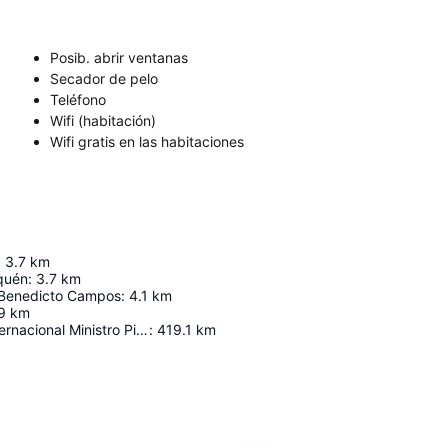
Posib. abrir ventanas
Secador de pelo
Teléfono
Wifi (habitación)
Wifi gratis en las habitaciones
:
3.7
km
quén
:
3.7
km
Benedicto Campos
:
4.1
km
9
km
Aeropuerto Internacional Ministro Pistarini
:
419.1
km