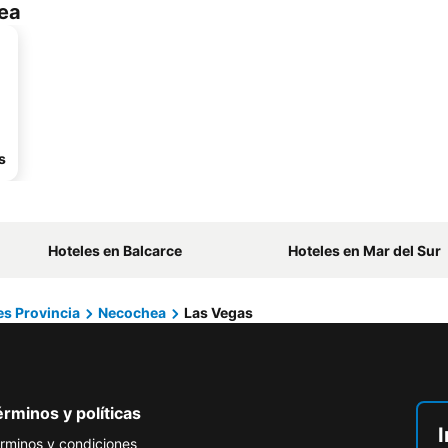
ea
s
Hoteles en Balcarce
Hoteles en Mar del Sur
es Provincia
Necochea
Las Vegas
rminos y políticas
I
rminos y condiciones