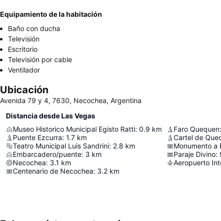
Equipamiento de la habitación
Baño con ducha
Televisión
Escritorio
Televisión por cable
Ventilador
Ubicación
Avenida 79 y 4, 7630, Necochea, Argentina
Distancia desde Las Vegas
Museo Historico Municipal Egisto Ratti
:
0.9
km
Faro Quequen
Puente Ezcurra
:
1.7
km
Cartel de Que
Teatro Municipal Luis Sandrini
:
2.8
km
Monumento a 
Embarcadero/puente
:
3
km
Paraje Divino
:
Necochea
:
3.1
km
Centenario de Necochea
:
3.2
km