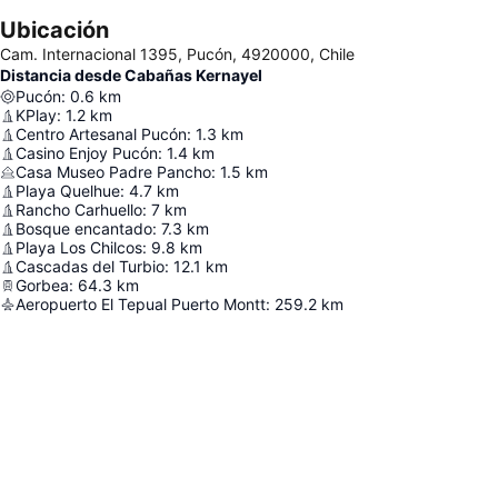
Ubicación
Cam. Internacional 1395, Pucón, 4920000, Chile
Distancia desde Cabañas Kernayel
Pucón
:
0.6
km
KPlay
:
1.2
km
Centro Artesanal Pucón
:
1.3
km
Casino Enjoy Pucón
:
1.4
km
Casa Museo Padre Pancho
:
1.5
km
Playa Quelhue
:
4.7
km
Rancho Carhuello
:
7
km
Bosque encantado
:
7.3
km
Playa Los Chilcos
:
9.8
km
Cascadas del Turbio
:
12.1
km
Gorbea
:
64.3
km
Aeropuerto El Tepual Puerto Montt
:
259.2
km