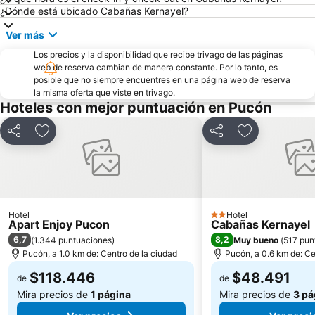
¿Dónde está ubicado Cabañas Kernayel?
Ver más
Los precios y la disponibilidad que recibe trivago de las páginas
web de reserva cambian de manera constante. Por lo tanto, es
posible que no siempre encuentres en una página web de reserva
la misma oferta que viste en trivago.
Hoteles con mejor puntuación en Pucón
Compartir
Agregar a favoritos
Compartir
Agregar a fav
Hotel
Hotel
2 Estrellas
Apart Enjoy Pucon
Cabañas Kernayel
6,7
8,2
(
1.344 puntuaciones
)
Muy bueno
(
517 pun
Pucón, a 1.0 km de: Centro de la ciudad
Pucón, a 0.6 km de: Ce
$118.446
$48.491
de
de
Mira precios de
1 página
Mira precios de
3 pá