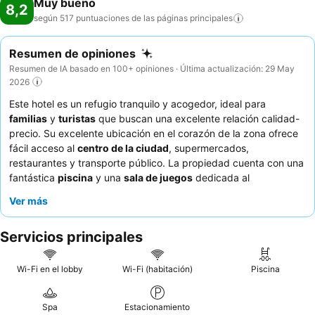
Muy bueno
8,2
según 517 puntuaciones de las páginas
principales
Resumen de opiniones
Resumen de IA basado en 100+ opiniones · Última actualización: 29 May
2026
Este hotel es un refugio tranquilo y acogedor, ideal para
familias
y
turistas
que buscan una excelente relación calidad-
precio. Su excelente ubicación en el corazón de la zona ofrece
fácil acceso al
centro de la ciudad
, supermercados,
restaurantes y transporte público. La propiedad cuenta con una
fantástica
piscina
y una
sala de juegos
dedicada al
entretenimiento. Los huéspedes elogian constantemente al
Ver más
personal atento y cordial
y el
completo y variado desayuno
bufé
. Para una experiencia más privada, considere reservar una
Servicios principales
cabaña con
zona de barbacoa privada
.
Wi-Fi en el lobby
Wi-Fi (habitación)
Piscina
Spa
Estacionamiento