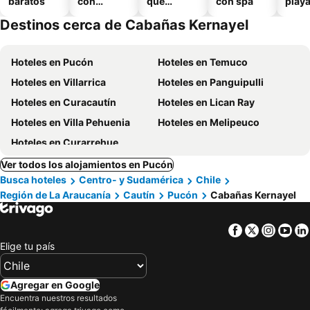
baratos
con
que
con spa
play
piscina
aceptan
Destinos cerca de Cabañas Kernayel
mascotas
Hoteles en Pucón
Hoteles en Temuco
Hoteles en Villarrica
Hoteles en Panguipulli
Hoteles en Curacautín
Hoteles en Lican Ray
Hoteles en Villa Pehuenia
Hoteles en Melipeuco
Hoteles en Curarrehue
Ver todos los alojamientos en Pucón
Busca hoteles
Centro- y Sudamérica
Chile
Región de La Araucanía
Cautín
Pucón
Cabañas Kernayel
Facebook
Twitter
Insta
Yo
Elige tu país
Agregar en Google
Encuentra nuestros resultados