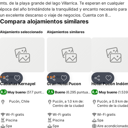
mts. de la playa grande del lago Villarrica. Te esperan en cualquier
época del año brindándote la tranquilidad y encanto necesario para
un excelente descanso o viaje de negocios. Cuenta con 8
Compara alojamientos similares
habitaciones (matrimoniales, dobles, triples o cuádruples) y 8
cabañas con capacidad para 2 a 7 personas. El complejo cuenta
Alojamiento seleccionado
Alojamientos similares
con piscina, zona de wifi, estacionamientos y jardines.
Hotel
Hotel
Hotel
2 Estrellas
3 Estrellas
Compartir
Agregar a favoritos
Compartir
Agregar a favoritos
Compartir
Agregar 
Cabañas Kernayel
Gran Hotel Pucon
Hotel Pucón Indóm
8,2
7,5
8,4
Muy bueno
(
517 puntuaciones
Bueno
)
(
6.295 puntuaciones
)
Muy bueno
(
1.539
Pucón, Chile
Pucón, a 1.0 km de:
Pucón, a 0.9 km de
Centro de la ciudad
Centro de la ciuda
Wi-Fi gratis
Wi-Fi gratis
Wi-Fi gratis
Piscina
Piscina
Spa
Spa
Spa
Aire acondicionado