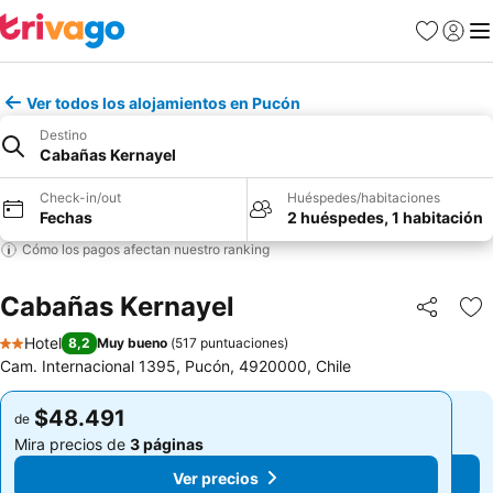
Favoritos
Iniciar 
Me
Ver todos los alojamientos en Pucón
Destino
Cabañas Kernayel
Check-in/out
Huéspedes/habitaciones
Fechas
2 huéspedes, 1 habitación
Cómo los pagos afectan nuestro ranking
Cabañas Kernayel
Compartir
Ag
Hotel
8,2
Muy bueno
(
517 puntuaciones
)
2 Estrellas
Cam. Internacional 1395, Pucón, 4920000, Chile
$48.491
$48.491
de
de
Mira precios de
3 páginas
Mira precios de
3 páginas
Ver precios
Ver precios