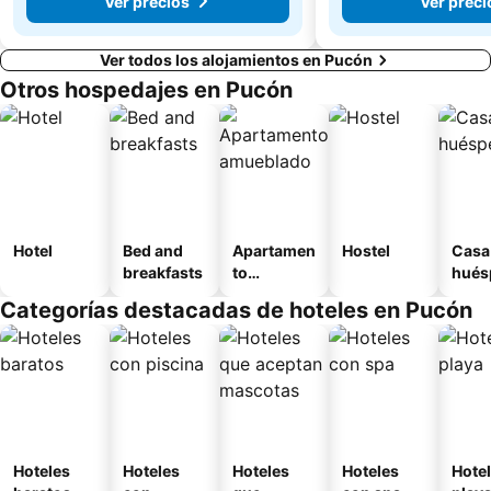
Ver precios
Ver preci
Ver todos los alojamientos en Pucón
Otros hospedajes en Pucón
Hotel
Bed and
Apartamen
Hostel
Casa
breakfasts
to
hués
amueblad
Categorías destacadas de hoteles en Pucón
o
Hoteles
Hoteles
Hoteles
Hoteles
Hotel