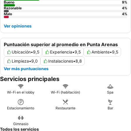
aire acondicionado y comodidades modernas.
Bueno
9
%
Razonable
4
%
Malo
4
%
Ver opiniones
Puntuación superior al promedio en Punta Arenas
Ubicación
•
9,5
Experiencia
•
9,5
Ambiente
•
9,5
Limpieza
•
9,0
Instalaciones
•
8,8
Ver más puntuaciones
Servicios principales
Wi-Fi en el lobby
Wi-Fi (habitación)
Spa
Estacionamiento
Restaurante
Bar
Gimnasio
Todos los servicios