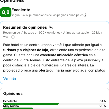
Opiniones
Excelente
8,8
según 5.437 puntuaciones de las páginas
principales
Resumen de opiniones
Resumen de IA basado en 900+ opiniones · Última actualización: 29 May
2026
Este hotel es un centro urbano versátil que atiende por igual a
turistas
y a
viajeros de lujo
, ofreciendo una experiencia de alta
gama. Cuenta con una
excelente ubicación céntrica
en el
centro de Punta Arenas, justo enfrente de la plaza principal y a
poca distancia a pie de numerosos lugares de interés. La
propiedad ofrece una
oferta culinaria
muy elogiada, con platos
deliciosos y a precios razonables servidos en un ambiente
Ver más
elegante. Los huéspedes elogian constantemente la
excepcional amabilidad, la disposición a ayudar y la atención
del personal, y el equipo de recepción es frecuentemente
Opiniones
elogiado por su cálida bienvenida y eficiencia. Para una
estancia más tranquila, los huéspedes deberían considerar
Excelente
54
%
solicitar una habitación en la Torre 2, la más nueva, que ofrece
Muy bueno
29
%