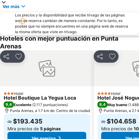
Ver más
Los precios y la disponibilidad que recibe trivago de las páginas
web de reserva cambian de manera constante. Por lo tanto, es
posible que no siempre encuentres en una página web de reserva
la misma oferta que viste en trivago.
Hoteles con mejor puntuación en Punta
Arenas
Compartir
Agregar a favoritos
Compartir
Agregar a f
Hotel
Hotel
3 Estrellas
4 Estrellas
Hotel Boutique La Yegua Loca
Hotel José Nogu
9,4
8,4
Excelente
(
2.117 puntuaciones
)
Muy bueno
(
1.488
Punta Arenas, a 1.7 km de: Centro de la ciudad
Punta Arenas, a 2.1 
$193.435
$104.658
de
de
Mira precios de
5 páginas
Mira precios de
10
Ver precios
Ver pr