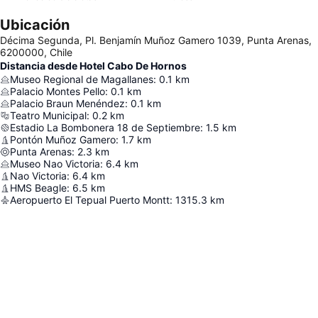
Ubicación
Décima Segunda, Pl. Benjamín Muñoz Gamero 1039, Punta Arenas,
6200000, Chile
Distancia desde Hotel Cabo De Hornos
Museo Regional de Magallanes
:
0.1
km
Palacio Montes Pello
:
0.1
km
Palacio Braun Menéndez
:
0.1
km
Teatro Municipal
:
0.2
km
Estadio La Bombonera 18 de Septiembre
:
1.5
km
Pontón Muñoz Gamero
:
1.7
km
Punta Arenas
:
2.3
km
Museo Nao Victoria
:
6.4
km
Nao Victoria
:
6.4
km
HMS Beagle
:
6.5
km
Aeropuerto El Tepual Puerto Montt
:
1315.3
km