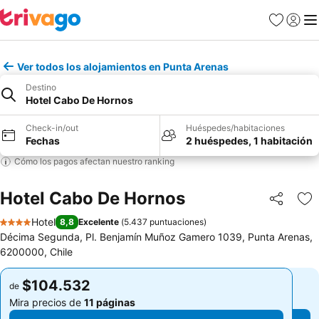
Favoritos
Iniciar 
Me
Ver todos los alojamientos en Punta Arenas
Destino
Hotel Cabo De Hornos
Check-in/out
Huéspedes/habitaciones
Fechas
2 huéspedes, 1 habitación
Cómo los pagos afectan nuestro ranking
Hotel Cabo De Hornos
Compartir
Ag
Hotel
8,8
Excelente
(
5.437 puntuaciones
)
4 Estrellas
Décima Segunda, Pl. Benjamín Muñoz Gamero 1039, Punta Arenas,
6200000, Chile
$104.532
$104.532
de
de
Mira precios de
11 páginas
Mira precios de
11 páginas