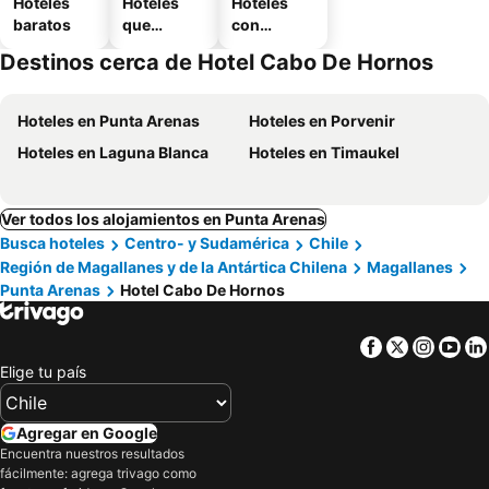
Hoteles
Hoteles
Hoteles
baratos
que
con
aceptan
estaciona
Destinos cerca de Hotel Cabo De Hornos
mascotas
miento
Hoteles en Punta Arenas
Hoteles en Porvenir
Hoteles en Laguna Blanca
Hoteles en Timaukel
Ver todos los alojamientos en Punta Arenas
Busca hoteles
Centro- y Sudamérica
Chile
Región de Magallanes y de la Antártica Chilena
Magallanes
Punta Arenas
Hotel Cabo De Hornos
Facebook
Twitter
Insta
Yo
Elige tu país
Agregar en Google
Encuentra nuestros resultados
fácilmente: agrega trivago como