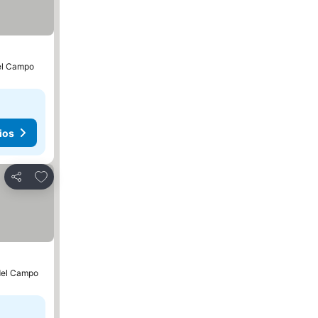
del Campo
ios
Agregar a favoritos
Compartir
 del Campo