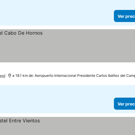
Ver prec
es)
a 18.1 km de: Aeropuerto Internacional Presidente Carlos Ibáñez del Cam
Ver prec