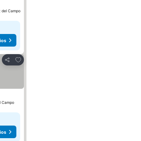
ez del Campo
ios
Agregar a favoritos
Compartir
el Campo
ios