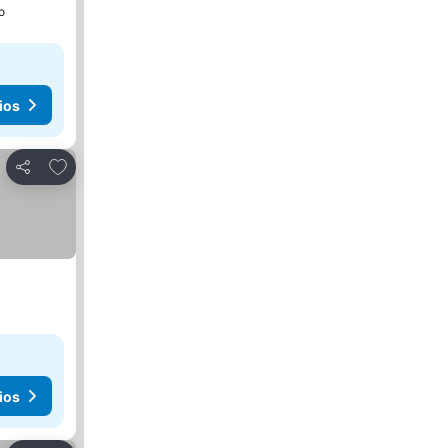
o
ios
Agregar a favoritos
Compartir
ios