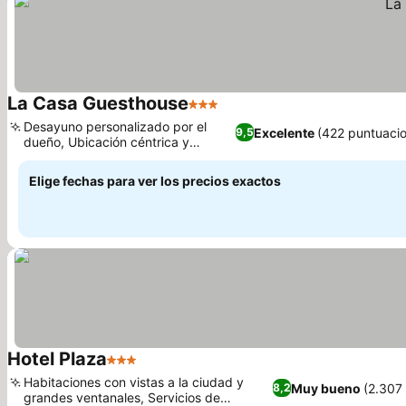
La Casa Guesthouse
3 Estrellas
Desayuno personalizado por el
Excelente
(422 puntuaci
9,5
dueño, Ubicación céntrica y
conveniente
Elige fechas para ver los precios exactos
Hotel Plaza
3 Estrellas
Habitaciones con vistas a la ciudad y
Muy bueno
(2.307
8,2
grandes ventanales, Servicios de