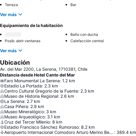
Terraza
Bar
Ver más
Equipamiento de la habitación
Baño con ducha
Posib. abrir ventanas
Calefacción central
Ver más
Ubicación
Av. del Mar 2200, La Serena, 1710381, Chile
Distancia desde Hotel Canto del Mar
Faro Monumental La Serena
:
1.2
km
Estadio La Portada
:
2.3
km
Centro Cultural Gregorio de la Fuente
:
2.3
km
Museo de Historia Regional
:
2.6
km
La Serena
:
2.7
km
Casa Piñera
:
2.9
km
Museo Mineralógico
:
3
km
Museo Arqueológico
:
3.1
km
Cruz del Tercer Milenio
:
8
km
Estadio Francisco Sánchez Rumoroso
:
8.2
km
Aeropuerto Internacional Comodoro Arturo Merino Benítez
:
389.4
km