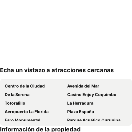
Echa un vistazo a atracciones cercanas
Ampliar mapa
Centro de la Ciudad
Avenida del Mar
De la Serena
Casino Enjoy Coquimbo
Totoralillo
La Herradura
Aeropuerto La Florida
Plaza España
Faro Monumental
Parque Acuático Curunina
Información de la propiedad
Puerto de Coquimbo
Museo Arqueológico de la Serena