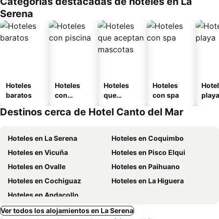
Categorías destacadas de hoteles en La
o
Serena
Hoteles
Hoteles
Hoteles
Hoteles
Hotel
baratos
con
que
con spa
play
piscina
aceptan
Destinos cerca de Hotel Canto del Mar
mascotas
Hoteles en La Serena
Hoteles en Coquimbo
Hoteles en Vicuña
Hoteles en Pisco Elqui
Hoteles en Ovalle
Hoteles en Paihuano
Hoteles en Cochiguaz
Hoteles en La Higuera
Hoteles en Andacollo
Ver todos los alojamientos en La Serena