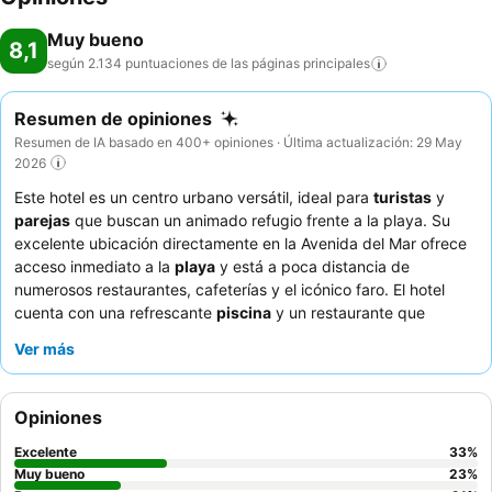
Muy bueno
8,1
según 2.134 puntuaciones de las páginas
principales
Resumen de opiniones
Resumen de IA basado en 400+ opiniones · Última actualización: 29 May
2026
Este hotel es un centro urbano versátil, ideal para
turistas
y
parejas
que buscan un animado refugio frente a la playa. Su
excelente ubicación directamente en la Avenida del Mar ofrece
acceso inmediato a la
playa
y está a poca distancia de
numerosos restaurantes, cafeterías y el icónico faro. El hotel
cuenta con una refrescante
piscina
y un restaurante que
destaca por su espectacular comida y servicio, con platos como
Ver más
el guiso de cangrejo y la lasaña recibiendo grandes elogios. Los
huéspedes elogian constantemente al personal,
excepcionalmente amable y servicial, especialmente a los
Opiniones
equipos de recepción y limpieza. Para aquellos que priorizan la
tranquilidad, se recomienda elegir una habitación que no dé a la
Excelente
33
%
calle para asegurar una estancia más silenciosa.
Muy bueno
23
%