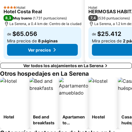
Hotel
Hotel
4 Estrellas
Hotel Costa Real
HERMOSAS HABITA
8,3
7,4
Muy bueno
(
1.731 puntuaciones
)
(
536 puntuaciones
)
La Serena, a 0.4 km de: Centro de la ciudad
La Serena, a 1.2 km de
$65.056
$25.412
de
de
Mira precios de
8 páginas
Mira precios de
2 pá
Ver precios
Ver todos los alojamientos en La Serena
Otros hospedajes en La Serena
Hotel
Bed and
Apartamen
Hostel
Casa
breakfasts
to
hués
amueblad