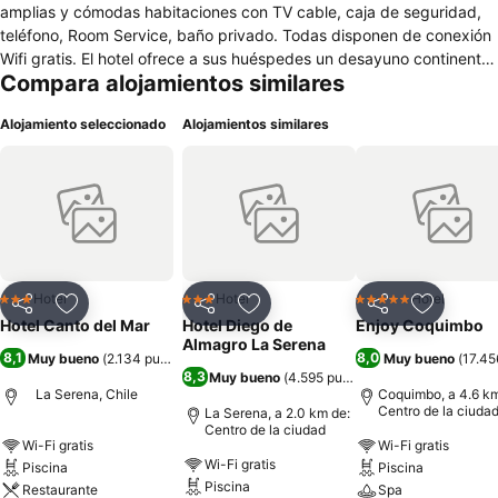
amplias y cómodas habitaciones con TV cable, caja de seguridad,
teléfono, Room Service, baño privado. Todas disponen de conexión
Wifi gratis. El hotel ofrece a sus huéspedes un desayuno continental
Compara alojamientos similares
y cuenta además con un restaurante especializado en pescados,
mariscos y pastas. Los huéspedes pueden hacer uso de la piscina
Alojamiento seleccionado
Alojamientos similares
ubicada dentro de las instalaciones del hotel. El estacionamiento es
sin costo, sujeto a disponibilidad. Hotel Canto del Mar está a 10 km
del aeropuerto La Florida y a 8,6 km de Coquimbo.
Hotel
Hotel
Hotel
3 Estrellas
3 Estrellas
5 Estrellas
Compartir
Agregar a favoritos
Compartir
Agregar a favoritos
Compartir
Agregar 
Hotel Canto del Mar
Hotel Diego de
Enjoy Coquimbo
Almagro La Serena
8,1
8,0
Muy bueno
(
2.134 puntuaciones
)
Muy bueno
(
17.45
8,3
Muy bueno
(
4.595 puntuaciones
)
La Serena, Chile
Coquimbo, a 4.6 km
Centro de la ciuda
La Serena, a 2.0 km de:
Centro de la ciudad
Wi-Fi gratis
Wi-Fi gratis
Wi-Fi gratis
Piscina
Piscina
Piscina
Restaurante
Spa