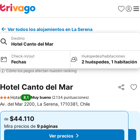
Favoritos
Iniciar 
Me
Ver todos los alojamientos en La Serena
Destino
Hotel Canto del Mar
Check-in/out
Huéspedes/habitaciones
Fechas
2 huéspedes, 1 habitación
Cómo los pagos afectan nuestro ranking
Hotel Canto del Mar
Compartir
Ag
Hotel
8,1
Muy bueno
(
2.134 puntuaciones
)
3 Estrellas
Av. del Mar 2200, La Serena, 1710381, Chile
$44.110
$44.110
de
de
Mira precios de
9 páginas
Mira precios de
9 páginas
Ver precios
Ver precios