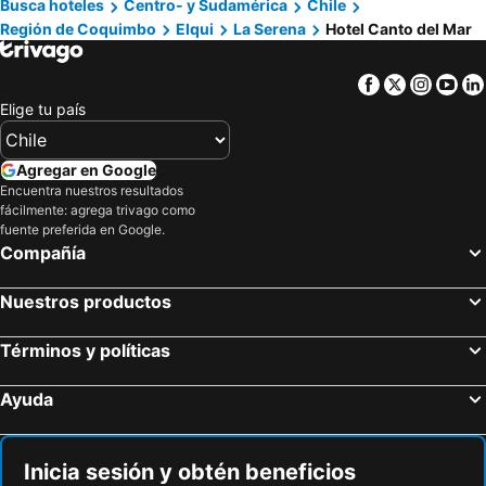
Busca hoteles
Centro- y Sudamérica
Chile
Región de Coquimbo
Elqui
La Serena
Hotel Canto del Mar
Facebook
Twitter
Insta
Yo
Elige tu país
Agregar en Google
Encuentra nuestros resultados
fácilmente: agrega trivago como
fuente preferida en Google.
Compañía
Nuestros productos
Términos y políticas
Ayuda
Inicia sesión y obtén beneficios