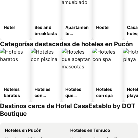
Hotel
Bed and
Apartamen
Hostel
Casa
breakfasts
to
hués
amueblad
Categorías destacadas de hoteles en Pucón
o
Hoteles
Hoteles
Hoteles
Hoteles
Hotel
baratos
con
que
con spa
play
piscina
aceptan
Destinos cerca de Hotel CasaEstablo by DOT
mascotas
Boutique
Hoteles en Pucón
Hoteles en Temuco