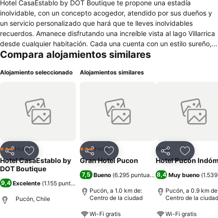
Hotel CasaEstablo by DOT Boutique te propone una estadía
inolvidable, con un concepto acogedor, atendido por sus dueños y
un servicio personalizado que hará que te lleves inolvidables
recuerdos. Amanece disfrutando una increíble vista al lago Villarrica
desde cualquier habitación. Cada una cuenta con un estilo sureño,
Compara alojamientos similares
acogedor y está completamente equipada para que tu estadía sea
realmente placentera. Cada mañana disfruta de un rico desayuno
Alojamiento seleccionado
Alojamientos similares
con productos locales y sabores exquisitos, relájate en el jardín y no
te pierdas la piscina descubierta desde donde también podrás
disfrutar tanto del lago como de las montañas. Pucón te espera,
CasaEstablo tambien.
Hotel
Hotel
Hotel
3 Estrellas
3 Estrellas
Compartir
Agregar a favoritos
Compartir
Agregar a favoritos
Compartir
Agregar 
Hotel CasaEstablo by
Gran Hotel Pucon
Hotel Pucón Indóm
DOT Boutique
7,5
8,4
Bueno
(
6.295 puntuaciones
)
Muy bueno
(
1.539
9,4
Excelente
(
1.155 puntuaciones
)
Pucón, a 1.0 km de:
Pucón, a 0.9 km de
Centro de la ciudad
Centro de la ciuda
Pucón, Chile
Wi-Fi gratis
Wi-Fi gratis