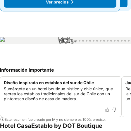
Ver precios
Ver precios
1 / 43
Información importante
Diseño inspirado en establos del sur de Chile
Ja
Sumérgete en un hotel boutique rústico y chic único, que
Re
recrea los establos tradicionales del sur de Chile con un
la
pintoresco diseño de casa de madera.
un
Este resumen fue creado por IA y no siempre es 100% preciso.
Hotel CasaEstablo by DOT Boutique