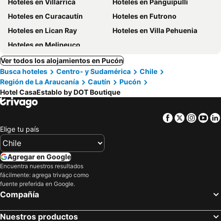
Hoteles en Villarrica
Hoteles en Panguipulli
Hoteles en Curacautín
Hoteles en Futrono
Hoteles en Lican Ray
Hoteles en Villa Pehuenia
Hoteles en Melipeuco
Ver todos los alojamientos en Pucón
Busca hoteles
Centro- y Sudamérica
Chile
Región de La Araucanía
Cautín
Pucón
Hotel CasaEstablo by DOT Boutique
Facebook
Twitter
Insta
Yo
Elige tu país
Agregar en Google
Encuentra nuestros resultados
fácilmente: agrega trivago como
fuente preferida en Google.
Compañía
Nuestros productos