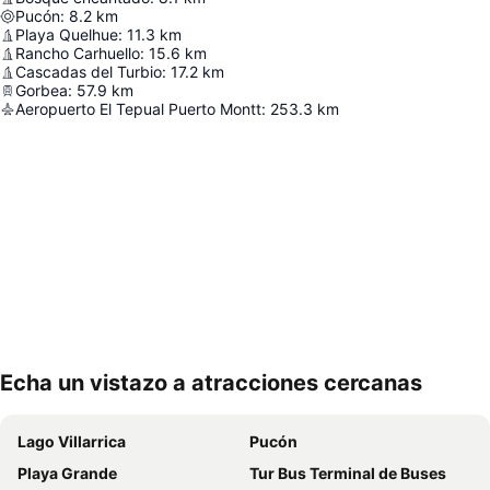
Pucón
:
8.2
km
Playa Quelhue
:
11.3
km
Rancho Carhuello
:
15.6
km
Cascadas del Turbio
:
17.2
km
Gorbea
:
57.9
km
Aeropuerto El Tepual Puerto Montt
:
253.3
km
Echa un vistazo a atracciones cercanas
Ampliar mapa
Lago Villarrica
Pucón
Playa Grande
Tur Bus Terminal de Buses