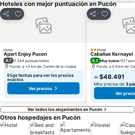
Hoteles con mejor puntuación en Pucón
Compartir
Agregar a favoritos
Compartir
Agregar a fav
Hotel
Hotel
2 Estrellas
Apart Enjoy Pucon
Cabañas Kernayel
6,7
8,2
(
1.344 puntuaciones
)
Muy bueno
(
517 pun
Pucón, a 1.0 km de: Centro de la ciudad
Pucón, a 0.6 km de: Ce
Elige fechas para ver los precios
$48.491
de
exactos
Mira precios de
3 pá
Ver precios
Ver preci
Ver todos los alojamientos en Pucón
Otros hospedajes en Pucón