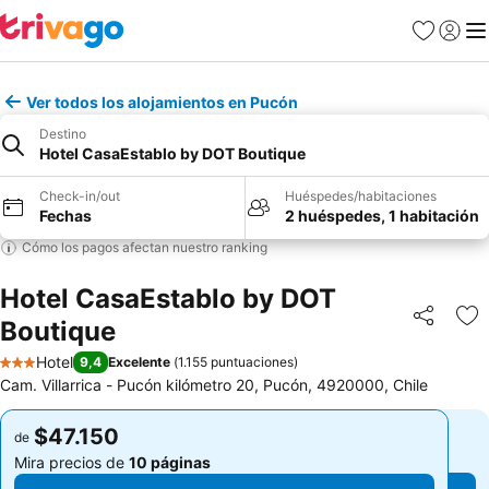
Favoritos
Iniciar 
Me
Ver todos los alojamientos en Pucón
Destino
Hotel CasaEstablo by DOT Boutique
Check-in/out
Huéspedes/habitaciones
Fechas
2 huéspedes, 1 habitación
Cómo los pagos afectan nuestro ranking
Hotel CasaEstablo by DOT
Boutique
Compartir
Ag
Hotel
9,4
Excelente
(
1.155 puntuaciones
)
3 Estrellas
Cam. Villarrica - Pucón kilómetro 20, Pucón, 4920000, Chile
$47.150
$47.150
de
de
Mira precios de
10 páginas
Mira precios de
10 páginas