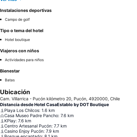
Instalaciones deportivas
Campo de golf
Tipo o tema del hotel
Hotel boutique
Viajeros con niños
Actividades para niños
Bienestar
Batas
Ubicación
Cam. Villarrica - Pucón kilómetro 20, Pucón, 4920000, Chile
Distancia desde Hotel CasaEstablo by DOT Boutique
Playa Los Chilcos
:
1.6
km
Casa Museo Padre Pancho
:
7.6
km
KPlay
:
7.6
km
Centro Artesanal Pucón
:
7.7
km
Casino Enjoy Pucón
:
7.9
km
Bosque encantado
:
8.1
km