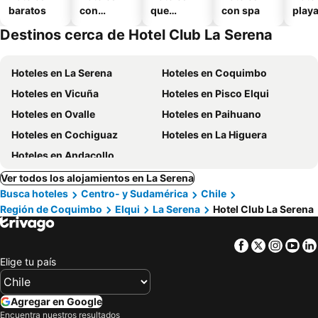
baratos
con
que
con spa
play
piscina
aceptan
Destinos cerca de Hotel Club La Serena
mascotas
Hoteles en La Serena
Hoteles en Coquimbo
Hoteles en Vicuña
Hoteles en Pisco Elqui
Hoteles en Ovalle
Hoteles en Paihuano
Hoteles en Cochiguaz
Hoteles en La Higuera
Hoteles en Andacollo
Ver todos los alojamientos en La Serena
Busca hoteles
Centro- y Sudamérica
Chile
Región de Coquimbo
Elqui
La Serena
Hotel Club La Serena
Facebook
Twitter
Insta
Yo
Elige tu país
Agregar en Google
Encuentra nuestros resultados