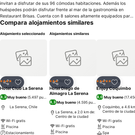
invitan a disfrutar de sus 96 cómodas habitaciones. Además los
huéspedes podrán disfrutar frente al mar de la gastronomía en
Restaurant Brisas. Cuenta con 8 salones altamente equipados para
Compara alojamientos similares
que sus reuniones, capacitaciones, fiestas, matrimonios y eventos
tengan el éxito que buscan.
Alojamiento seleccionado
Alojamientos similares
Hotel
Hotel
Hotel
4 Estrellas
3 Estrellas
5 Estrellas
Compartir
Agregar a favoritos
Compartir
Agregar a favoritos
Compartir
Agregar 
Hotel Club La Serena
Hotel Diego de
Enjoy Coquimbo
Almagro La Serena
8,3
8,0
Muy bueno
(
5.497 puntuaciones
)
Muy bueno
(
17.45
8,3
Muy bueno
(
4.595 puntuaciones
)
La Serena, Chile
Coquimbo, a 4.6 km
Centro de la ciuda
La Serena, a 2.0 km de:
Centro de la ciudad
Wi-Fi gratis
Wi-Fi gratis
Wi-Fi gratis
Piscina
Piscina
Piscina
Estacionamiento
Spa