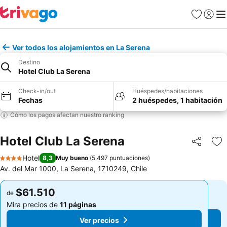
Favoritos
Iniciar 
Me
Ver todos los alojamientos en La Serena
Destino
Hotel Club La Serena
Check-in/out
Huéspedes/habitaciones
Fechas
2 huéspedes, 1 habitación
Cómo los pagos afectan nuestro ranking
Hotel Club La Serena
Compartir
Ag
Hotel
8,3
Muy bueno
(
5.497 puntuaciones
)
4 Estrellas
Av. del Mar 1000, La Serena, 1710249, Chile
$61.510
$61.510
de
de
Mira precios de
11 páginas
Mira precios de
11 páginas
Ver precios
Ver precios