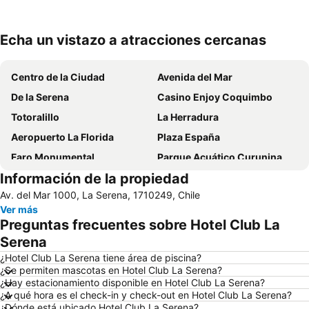
Echa un vistazo a atracciones cercanas
Ampliar mapa
Centro de la Ciudad
Avenida del Mar
De la Serena
Casino Enjoy Coquimbo
Totoralillo
La Herradura
Aeropuerto La Florida
Plaza España
Faro Monumental
Parque Acuático Curunina
Información de la propiedad
Puerto de Coquimbo
Museo Arqueológico de la Serena
Av. del Mar 1000, La Serena, 1710249, Chile
Museo al aire libre Avenida Francisco de Aguirre
Ver más
Preguntas frecuentes sobre Hotel Club La
Serena
¿Hotel Club La Serena tiene área de piscina?
¿Se permiten mascotas en Hotel Club La Serena?
¿Hay estacionamiento disponible en Hotel Club La Serena?
¿A qué hora es el check-in y check-out en Hotel Club La Serena?
¿Dónde está ubicado Hotel Club La Serena?