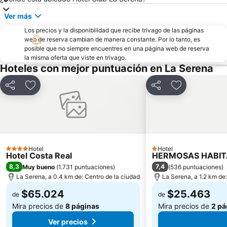
Ver más
Los precios y la disponibilidad que recibe trivago de las páginas
web de reserva cambian de manera constante. Por lo tanto, es
posible que no siempre encuentres en una página web de reserva
la misma oferta que viste en trivago.
Hoteles con mejor puntuación en La Serena
Compartir
Agregar a favoritos
Compartir
Agregar a fav
Hotel
Hotel
4 Estrellas
1 Estrellas
Hotel Costa Real
HERMOSAS HABITA
8,3
7,4
Muy bueno
(
1.731 puntuaciones
)
(
536 puntuaciones
)
La Serena, a 0.4 km de: Centro de la ciudad
La Serena, a 1.2 km de
$65.024
$25.463
de
de
Mira precios de
8 páginas
Mira precios de
2 pá
Ver precios