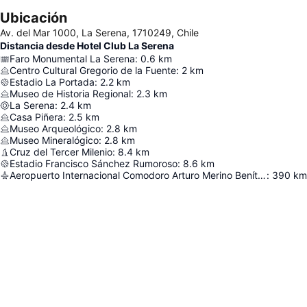
Ubicación
Av. del Mar 1000, La Serena, 1710249, Chile
Distancia desde Hotel Club La Serena
Faro Monumental La Serena
:
0.6
km
Centro Cultural Gregorio de la Fuente
:
2
km
Estadio La Portada
:
2.2
km
Museo de Historia Regional
:
2.3
km
La Serena
:
2.4
km
Casa Piñera
:
2.5
km
Museo Arqueológico
:
2.8
km
Museo Mineralógico
:
2.8
km
Cruz del Tercer Milenio
:
8.4
km
Estadio Francisco Sánchez Rumoroso
:
8.6
km
Aeropuerto Internacional Comodoro Arturo Merino Benítez
:
390
km