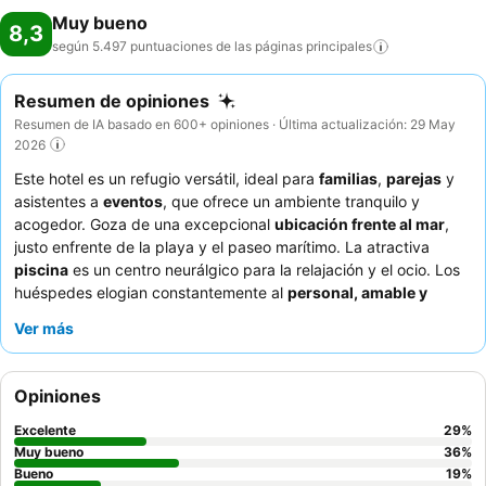
Muy bueno
8,3
según 5.497 puntuaciones de las páginas
principales
Resumen de opiniones
Resumen de IA basado en 600+ opiniones · Última actualización: 29 May
2026
Este hotel es un refugio versátil, ideal para
familias
,
parejas
y
asistentes a
eventos
, que ofrece un ambiente tranquilo y
acogedor. Goza de una excepcional
ubicación frente al mar
,
justo enfrente de la playa y el paseo marítimo. La atractiva
piscina
es un centro neurálgico para la relajación y el ocio. Los
huéspedes elogian constantemente al
personal, amable y
atento
, y el completo
desayuno bufé
, que presenta una amplia
Ver más
variedad de opciones. Para disfrutar de las mejores vistas y un
ambiente relajante, considere la posibilidad de solicitar una
habitación con
vistas al mar
.
Opiniones
Excelente
29
%
Muy bueno
36
%
Bueno
19
%