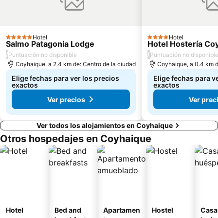
Hotel
Hotel
5 Estrellas
4 Estrellas
Salmo Patagonia Lodge
Hotel Hostería Co
/
/
Puntuación no disponible
Puntuación no disponibl
Coyhaique, a 2.4 km de: Centro de la ciudad
Coyhaique, a 0.4 km d
Elige fechas para ver los precios
Elige fechas para v
exactos
exactos
Ver precios
Ver prec
Ver todos los alojamientos en Coyhaique
Otros hospedajes en Coyhaique
Hotel
Bed and
Apartamen
Hostel
Casa