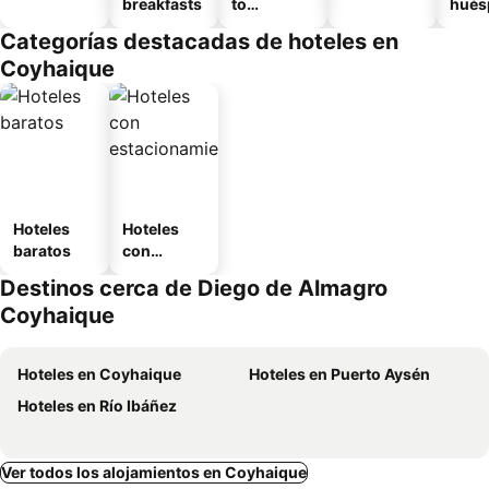
breakfasts
to
hués
amueblad
Categorías destacadas de hoteles en
o
Coyhaique
Hoteles
Hoteles
baratos
con
estaciona
Destinos cerca de Diego de Almagro
miento
Coyhaique
Hoteles en Coyhaique
Hoteles en Puerto Aysén
Hoteles en Río Ibáñez
Ver todos los alojamientos en Coyhaique