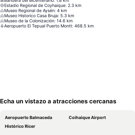
Bandera del Bicentenario
:
1.8
km
Estadio Regional de Coyhaique
:
2.3
km
Museo Regional de Aysén
:
4
km
Museo Historico Casa Bruja
:
5.3
km
Museo de la Colonización
:
14.6
km
Aeropuerto El Tepual Puerto Montt
:
468.5
km
Echa un vistazo a atracciones cercanas
Ampliar mapa
Aeropuerto Balmaceda
Coihaique Airport
Histórico Ricer