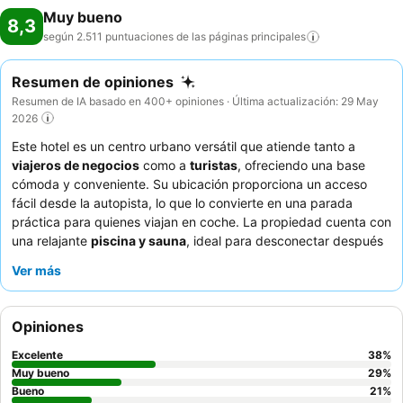
Muy bueno
8,3
según 2.511 puntuaciones de las páginas
principales
Resumen de opiniones
Resumen de IA basado en 400+ opiniones · Última actualización: 29 May
2026
Este hotel es un centro urbano versátil que atiende tanto a
viajeros de negocios
como a
turistas
, ofreciendo una base
cómoda y conveniente. Su ubicación proporciona un acceso
fácil desde la autopista, lo que lo convierte en una parada
práctica para quienes viajan en coche. La propiedad cuenta con
una relajante
piscina y sauna
, ideal para desconectar después
de un día de trabajo o exploración. Los huéspedes elogian
Ver más
constantemente al atento y profesional
equipo de recepción
y
el delicioso y variado menú del restaurante del hotel,
destacando especialmente el ceviche. Para una experiencia
Opiniones
verdaderamente tranquila, considere solicitar una habitación
que no dé a la intersección principal.
Excelente
38
%
Muy bueno
29
%
Bueno
21
%