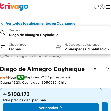
Favoritos
Iniciar 
Me
Ver todos los alojamientos en Coyhaique
Destino
Diego de Almagro Coyhaique
Check-in/out
Huéspedes/habitaciones
Fechas
2 huéspedes, 1 habitación
Cómo los pagos afectan nuestro ranking
Diego de Almagro Coyhaique
Compartir
Ag
Hotel
8,3
Muy bueno
(
2.511 puntuaciones
)
3 Estrellas
Ogana 1320, Coyhaique, 5950232, Chile
$108.173
$108.173
de
de
Mira precios de
5 páginas
Mira precios de
5 páginas
Ver precios
Ver precios