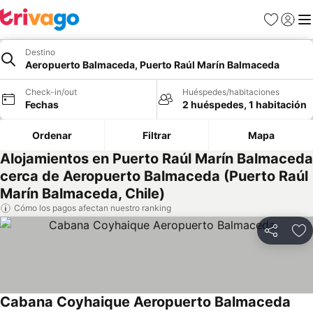
Favoritos
Iniciar 
Me
Destino
Aeropuerto Balmaceda, Puerto Raúl Marín Balmaceda
Check-in/out
Huéspedes/habitaciones
Fechas
2 huéspedes, 1 habitación
Ordenar
Filtrar
Mapa
Alojamientos en Puerto Raúl Marín Balmaceda
cerca de Aeropuerto Balmaceda (Puerto Raúl
Marín Balmaceda, Chile)
Cómo los pagos afectan nuestro ranking
Compartir
Ag
Cabana Coyhaique Aeropuerto Balmaceda