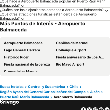
¿Qué hace a Aeropuerto Balmaceda popular en Puerto Raúl Marín
Balmaceda?
¿Cuáles son los alojamientos cercanos a Aeropuerto Balmaceda?
¿Qué otras atracciones turísticas están cerca de Aeropuerto
Balmaceda?
Más Puntos de Interés - Aeropuerto
Balmaceda
Aeropuerto Balmaceda
Capillas de Marmol
Lago General Carrera
Coihaique Airport
Histórico Ricer
Fiesta aniversario de Los Antiguos
Fiesta nacional de la cereza
Rio Mayo Airport
Cueva de las Manos
Busca hoteles
Centro- y Sudamérica
Chile
Región Aysén del General Carlos Ibáñez del Campo
Aisén
Puerto Raúl Marín Balmaceda
Aeropuerto Balmaceda
Facebook
Twitter
Insta
Yo