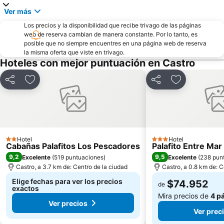
Ver más
Los precios y la disponibilidad que recibe trivago de las páginas
web de reserva cambian de manera constante. Por lo tanto, es
posible que no siempre encuentres en una página web de reserva
la misma oferta que viste en trivago.
Hoteles con mejor puntuación en Castro
Compartir
Agregar a favoritos
Compartir
Agregar a fa
Hotel
Hotel
2 Estrellas
3 Estrellas
Cabañas Palafitos Los Pescadores
Palafito Entre Mar
9,2
9,5
Excelente
(
519 puntuaciones
)
Excelente
(
238 pun
Castro, a 3.7 km de: Centro de la ciudad
Castro, a 0.8 km de: C
Elige fechas para ver los precios
$74.952
de
exactos
Mira precios de
4 p
Ver precios
Ver prec