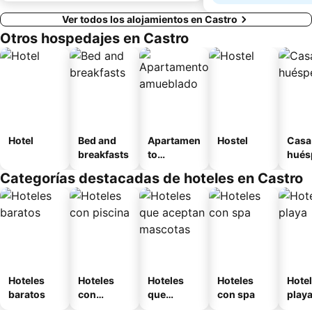
Ver todos los alojamientos en Castro
Otros hospedajes en Castro
Hotel
Bed and
Apartamen
Hostel
Casa
breakfasts
to
hués
amueblad
Categorías destacadas de hoteles en Castro
o
Hoteles
Hoteles
Hoteles
Hoteles
Hotel
baratos
con
que
con spa
play
piscina
aceptan