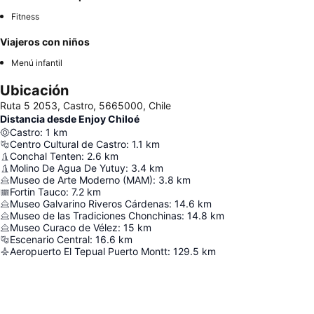
Fitness
Viajeros con niños
Menú infantil
Ubicación
Ruta 5 2053, Castro, 5665000, Chile
Distancia desde Enjoy Chiloé
Castro
:
1
km
Centro Cultural de Castro
:
1.1
km
Conchal Tenten
:
2.6
km
Molino De Agua De Yutuy
:
3.4
km
Museo de Arte Moderno (MAM)
:
3.8
km
Fortin Tauco
:
7.2
km
Museo Galvarino Riveros Cárdenas
:
14.6
km
Museo de las Tradiciones Chonchinas
:
14.8
km
Museo Curaco de Vélez
:
15
km
Escenario Central
:
16.6
km
Aeropuerto El Tepual Puerto Montt
:
129.5
km