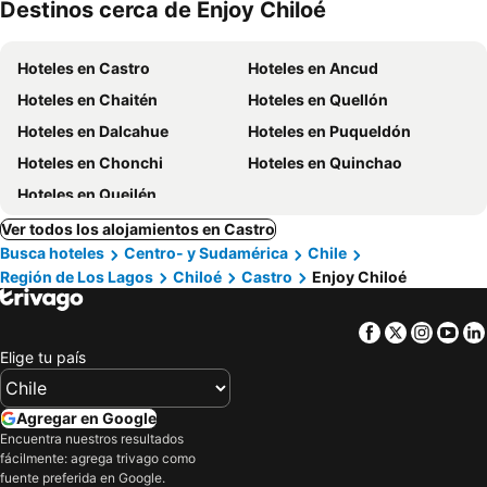
Destinos cerca de Enjoy Chiloé
mascotas
Hoteles en Castro
Hoteles en Ancud
Hoteles en Chaitén
Hoteles en Quellón
Hoteles en Dalcahue
Hoteles en Puqueldón
Hoteles en Chonchi
Hoteles en Quinchao
Hoteles en Queilén
Ver todos los alojamientos en Castro
Busca hoteles
Centro- y Sudamérica
Chile
Región de Los Lagos
Chiloé
Castro
Enjoy Chiloé
Facebook
Twitter
Insta
Yo
Elige tu país
Agregar en Google
Encuentra nuestros resultados
fácilmente: agrega trivago como
fuente preferida en Google.