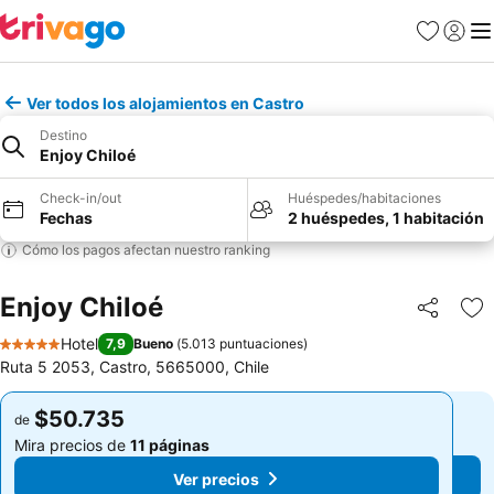
Favoritos
Iniciar 
Me
Ver todos los alojamientos en Castro
Destino
Enjoy Chiloé
Check-in/out
Huéspedes/habitaciones
Fechas
2 huéspedes, 1 habitación
Cómo los pagos afectan nuestro ranking
Enjoy Chiloé
Compartir
Ag
Hotel
7,9
Bueno
(
5.013 puntuaciones
)
5 Estrellas
Ruta 5 2053, Castro, 5665000, Chile
$50.735
$50.735
de
de
Mira precios de
11 páginas
Mira precios de
11 páginas
Ver precios
Ver precios