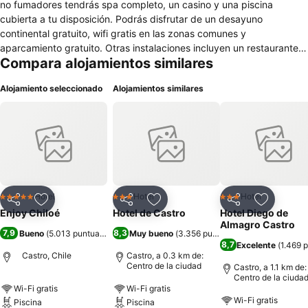
no fumadores tendrás spa completo, un casino y una piscina
cubierta a tu disposición. Podrás disfrutar de un desayuno
continental gratuito, wifi gratis en las zonas comunes y
aparcamiento gratuito. Otras instalaciones incluyen un restaurante,
Compara alojamientos similares
una discoteca y un bar o lounge. Enjoy Chiloé ofrece 72 alojamientos
con caja fuerte (cabe un portátil) y botella de agua gratuita. Se
Alojamiento seleccionado
Alojamientos similares
ofrece una televisión LCD con canales por cable. Los baños están
equipados con bañera y ducha independientes con bañera
profunda y cabezal de ducha tipo lluvia. También disponen de
albornoces, zapatillas y artículos de higiene personal gratuitos. Este
hotel en Castro ofrece acceso a Internet wifi gratis. Las habitaciones
también incluyen secador de pelo y ventilador portátil. Se ofrece
servicio nocturno de descubierta y servicio de limpieza todos los
días. Los servicios de ocio y esparcimiento en este hotel incluyen
Hotel
Hotel
Hotel
5 Estrellas
3 Estrellas
3 Estrellas
Compartir
Agregar a favoritos
Compartir
Agregar a favoritos
Compartir
Agregar 
una piscina cubierta.
Enjoy Chiloé
Hotel de Castro
Hotel Diego de
Almagro Castro
7,9
8,3
Bueno
(
5.013 puntuaciones
)
Muy bueno
(
3.356 puntuaciones
)
8,7
Excelente
(
1.469 
Castro, Chile
Castro, a 0.3 km de:
Centro de la ciudad
Castro, a 1.1 km de:
Centro de la ciuda
Wi-Fi gratis
Wi-Fi gratis
Wi-Fi gratis
Piscina
Piscina