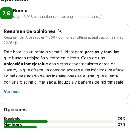
Bueno
7,9
según 5.013 puntuaciones de las páginas
principales
Resumen de opiniones
Resumen de IA basado en 1.000+ opiniones · Última actualización: 29 May
2026
Este hotel es un refugio versátil, ideal para
parejas
y
familias
que buscan relajación y entretenimiento. Goza de una
ubicación inmejorable
con vistas espectaculares cerca de
Castro, lo que ofrece un cómodo acceso a los icónicos Palafitos.
Lo más destacado de las instalaciones es el
spa
, que cuenta
con una piscina climatizada, jacuzzis y bañeras de hidromasaje
al aire libre que brindan una experiencia relajante. Los
Ver más
huéspedes elogian constantemente el
desayuno delicioso y
variado
, así como la amabilidad y atención del personal. Para
una estancia realmente mejorada, considere reservar una
Opiniones
habitación con
vistas a la bahía
para apreciar plenamente el
pintoresco entorno.
Excelente
36
%
Muy bueno
27
%