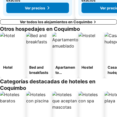
exactos
exactos
Ver precios
Ver preci
Ver todos los alojamientos en Coquimbo
Otros hospedajes en Coquimbo
Hotel
Bed and
Apartamen
Hostel
Casa
breakfasts
to
hués
amueblad
Categorías destacadas de hoteles en
o
Coquimbo