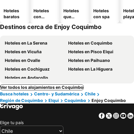
Hoteles
Hoteles
Hoteles
Hoteles
Hotel
baratos
con
que
con spa
play
piscina
aceptan
Destinos cerca de Enjoy Coquimbo
mascotas
Hoteles en La Serena
Hoteles en Coquimbo
Hoteles en Vicuña
Hoteles en Pisco Elqui
Hoteles en Ovalle
Hoteles en Paihuano
Hoteles en Cochiguaz
Hoteles en La Higuera
Hoteles en Andacollo
Ver todos los alojamientos en Coquimbo
Busca hoteles
Centro- y Sudamérica
Chile
Región de Coquimbo
Elqui
Coquimbo
Enjoy Coquimbo
Facebook
Twitter
Insta
Yo
Elige tu país