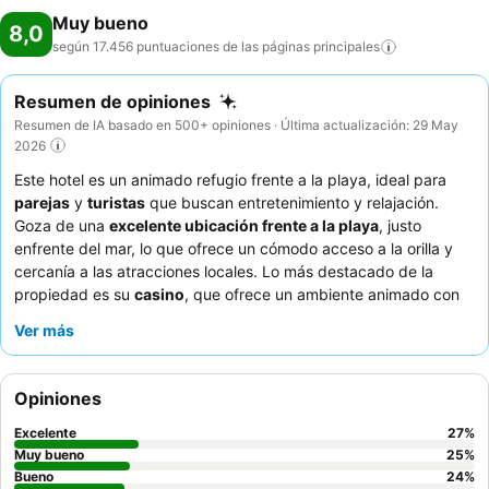
Muy bueno
8,0
según 17.456 puntuaciones de las páginas
principales
Resumen de opiniones
Resumen de IA basado en 500+ opiniones · Última actualización: 29 May
2026
Este hotel es un animado refugio frente a la playa, ideal para
parejas
y
turistas
que buscan entretenimiento y relajación.
Goza de una
excelente ubicación frente a la playa
, justo
enfrente del mar, lo que ofrece un cómodo acceso a la orilla y
cercanía a las atracciones locales. Lo más destacado de la
propiedad es su
casino
, que ofrece un ambiente animado con
varios juegos y música en vivo. Los huéspedes elogian
Ver más
constantemente la
atención y amabilidad
del personal de
limpieza y el variado y delicioso
desayuno bufé
. Para una
experiencia mejorada, considere reservar una habitación con
Opiniones
vistas al mar
para apreciar plenamente el impresionante paisaje
costero.
Excelente
27
%
Muy bueno
25
%
Bueno
24
%