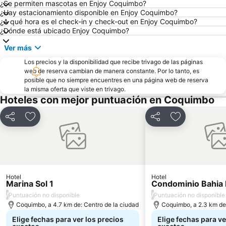
¿Se permiten mascotas en Enjoy Coquimbo?
¿Hay estacionamiento disponible en Enjoy Coquimbo?
¿A qué hora es el check-in y check-out en Enjoy Coquimbo?
¿Dónde está ubicado Enjoy Coquimbo?
Ver más
Los precios y la disponibilidad que recibe trivago de las páginas
web de reserva cambian de manera constante. Por lo tanto, es
posible que no siempre encuentres en una página web de reserva
la misma oferta que viste en trivago.
Hoteles con mejor puntuación en Coquimbo
Compartir
Agregar a favoritos
Compartir
Agregar a fav
Hotel
Hotel
Marina Sol 1
Condominio Bahia 
/
/
Puntuación no disponible
Puntuación no disponible
Coquimbo, a 4.7 km de: Centro de la ciudad
Coquimbo, a 2.3 km de:
Elige fechas para ver los precios
Elige fechas para ve