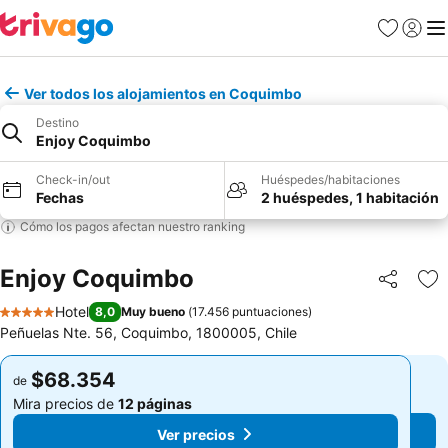
Favoritos
Iniciar 
Me
Ver todos los alojamientos en Coquimbo
Destino
Enjoy Coquimbo
Check-in/out
Huéspedes/habitaciones
Fechas
2 huéspedes, 1 habitación
Cómo los pagos afectan nuestro ranking
Enjoy Coquimbo
Compartir
Ag
Hotel
8,0
Muy bueno
(
17.456 puntuaciones
)
5 Estrellas
Peñuelas Nte. 56, Coquimbo, 1800005, Chile
$68.354
$68.354
de
de
Mira precios de
12 páginas
Mira precios de
12 páginas
Ver precios
Ver precios