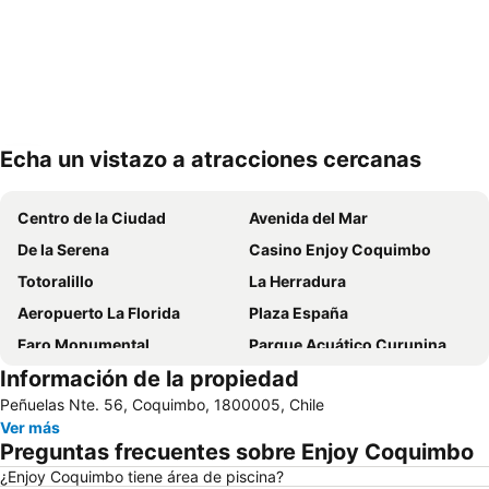
Echa un vistazo a atracciones cercanas
Ampliar mapa
Centro de la Ciudad
Avenida del Mar
De la Serena
Casino Enjoy Coquimbo
Totoralillo
La Herradura
Aeropuerto La Florida
Plaza España
Faro Monumental
Parque Acuático Curunina
Información de la propiedad
Puerto de Coquimbo
Museo Arqueológico de la Serena
Peñuelas Nte. 56, Coquimbo, 1800005, Chile
Museo al aire libre Avenida Francisco de Aguirre
Ver más
Preguntas frecuentes sobre Enjoy Coquimbo
¿Enjoy Coquimbo tiene área de piscina?