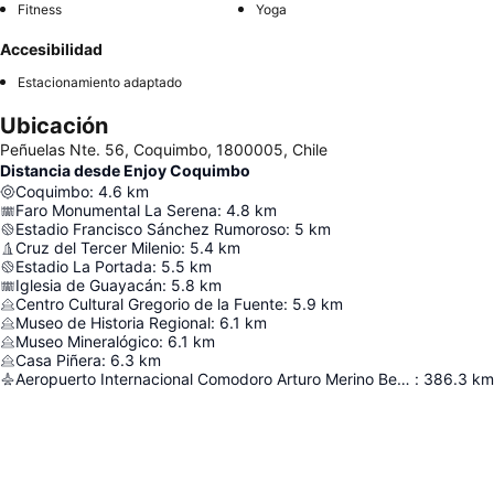
Fitness
Yoga
Accesibilidad
Estacionamiento adaptado
Ubicación
Peñuelas Nte. 56, Coquimbo, 1800005, Chile
Distancia desde Enjoy Coquimbo
Coquimbo
:
4.6
km
Faro Monumental La Serena
:
4.8
km
Estadio Francisco Sánchez Rumoroso
:
5
km
Cruz del Tercer Milenio
:
5.4
km
Estadio La Portada
:
5.5
km
Iglesia de Guayacán
:
5.8
km
Centro Cultural Gregorio de la Fuente
:
5.9
km
Museo de Historia Regional
:
6.1
km
Museo Mineralógico
:
6.1
km
Casa Piñera
:
6.3
km
Aeropuerto Internacional Comodoro Arturo Merino Benítez
:
386.3
km