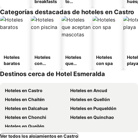
breakfasts
to
hués
amueblad
Categorías destacadas de hoteles en Castro
o
Hoteles
Hoteles
Hoteles
Hoteles
Hotel
baratos
con
que
con spa
play
piscina
aceptan
Destinos cerca de Hotel Esmeralda
mascotas
Hoteles en Castro
Hoteles en Ancud
Hoteles en Chaitén
Hoteles en Quellón
Hoteles en Dalcahue
Hoteles en Puqueldón
Hoteles en Chonchi
Hoteles en Quinchao
Hoteles en Queilén
Ver todos los alojamientos en Castro