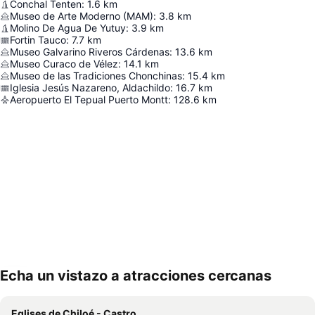
Conchal Tenten
:
1.6
km
Museo de Arte Moderno (MAM)
:
3.8
km
Molino De Agua De Yutuy
:
3.9
km
Fortin Tauco
:
7.7
km
Museo Galvarino Riveros Cárdenas
:
13.6
km
Museo Curaco de Vélez
:
14.1
km
Museo de las Tradiciones Chonchinas
:
15.4
km
Iglesia Jesús Nazareno, Aldachildo
:
16.7
km
Aeropuerto El Tepual Puerto Montt
:
128.6
km
Echa un vistazo a atracciones cercanas
Ampliar mapa
Eglises de Chiloé - Castro