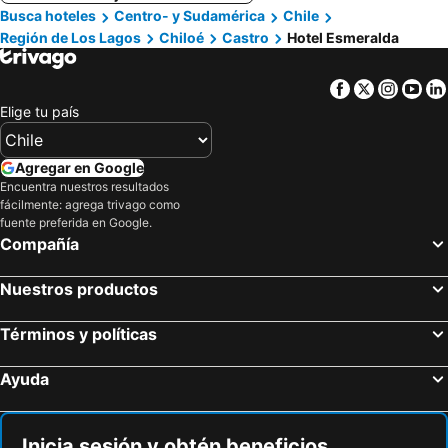
Busca hoteles
Centro- y Sudamérica
Chile
Región de Los Lagos
Chiloé
Castro
Hotel Esmeralda
Facebook
Twitter
Insta
Yo
Elige tu país
Agregar en Google
Encuentra nuestros resultados
fácilmente: agrega trivago como
fuente preferida en Google.
Compañía
Nuestros productos
Términos y políticas
Ayuda
Inicia sesión y obtén beneficios