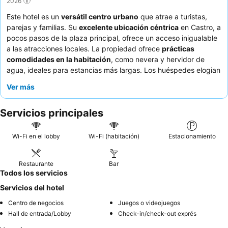
2026
Este hotel es un
versátil centro urbano
que atrae a turistas,
parejas y familias. Su
excelente ubicación céntrica
en Castro, a
pocos pasos de la plaza principal, ofrece un acceso inigualable
a las atracciones locales. La propiedad ofrece
prácticas
comodidades en la habitación
, como nevera y hervidor de
agua, ideales para estancias más largas. Los huéspedes elogian
constantemente al
personal atento y amable
y el
menú variado
Ver más
del restaurante del hotel, que ofrece opciones de desayuno
buenas y abundantes. Para una experiencia más tranquila,
Servicios principales
considere solicitar una habitación alejada de la bulliciosa plaza
principal.
Wi-Fi en el lobby
Wi-Fi (habitación)
Estacionamiento
Restaurante
Bar
Todos los servicios
Servicios del hotel
Centro de negocios
Juegos o videojuegos
Hall de entrada/Lobby
Check-in/check-out exprés