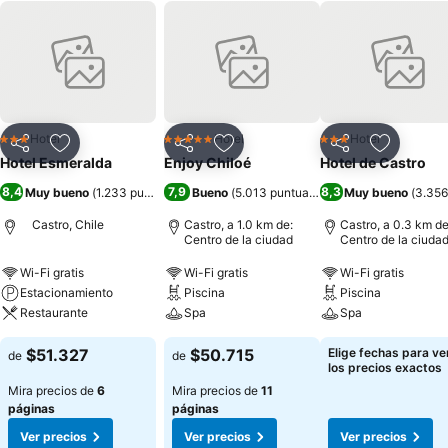
Hotel
Hotel
Hotel
3 Estrellas
5 Estrellas
3 Estrellas
Compartir
Agregar a favoritos
Compartir
Agregar a favoritos
Compartir
Agregar 
Hotel Esmeralda
Enjoy Chiloé
Hotel de Castro
8,4
7,9
8,3
Muy bueno
(
1.233 puntuaciones
Bueno
)
(
5.013 puntuaciones
Muy bueno
)
(
3.356
Castro, Chile
Castro, a 1.0 km de:
Castro, a 0.3 km de
Centro de la ciudad
Centro de la ciuda
Wi-Fi gratis
Wi-Fi gratis
Wi-Fi gratis
Estacionamiento
Piscina
Piscina
Restaurante
Spa
Spa
$51.327
$50.715
Elige fechas para ve
de
de
los precios exactos
Mira precios de
6
Mira precios de
11
páginas
páginas
Ver precios
Ver precios
Ver precios