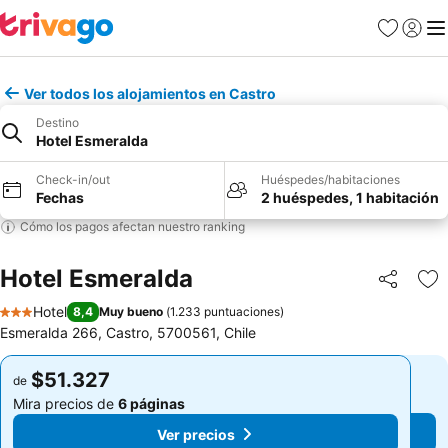
Favoritos
Iniciar 
Me
Ver todos los alojamientos en Castro
Destino
Hotel Esmeralda
Check-in/out
Huéspedes/habitaciones
Fechas
2 huéspedes, 1 habitación
Cómo los pagos afectan nuestro ranking
Hotel Esmeralda
Compartir
Ag
Hotel
8,4
Muy bueno
(
1.233 puntuaciones
)
3 Estrellas
Esmeralda 266, Castro, 5700561, Chile
$51.327
$51.327
de
de
Mira precios de
6 páginas
Mira precios de
6 páginas
Ver precios
Ver precios