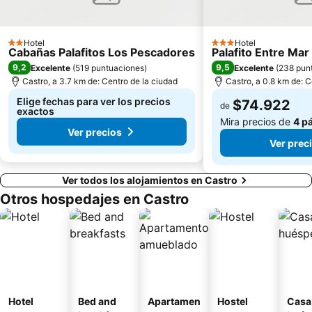
Hotel
Hotel
2 Estrellas
3 Estrellas
Cabañas Palafitos Los Pescadores
Palafito Entre Mar
9,2
9,5
Excelente
(
519 puntuaciones
)
Excelente
(
238 pun
Castro, a 3.7 km de: Centro de la ciudad
Castro, a 0.8 km de: C
Elige fechas para ver los precios
$74.922
de
exactos
Mira precios de
4 p
Ver precios
Ver prec
Ver todos los alojamientos en Castro
Otros hospedajes en Castro
Hotel
Bed and
Apartamen
Hostel
Casa