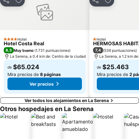
Compartir
Agregar a favoritos
Compartir
Agregar a fav
Hotel
Hotel
4 Estrellas
1 Estrellas
Hotel Costa Real
HERMOSAS HABITA
8,3
7,4
Muy bueno
(
1.731 puntuaciones
)
(
536 puntuaciones
)
La Serena, a 0.4 km de: Centro de la ciudad
La Serena, a 1.2 km de
$65.024
$25.463
de
de
Mira precios de
8 páginas
Mira precios de
2 pá
Ver precios
Ver todos los alojamientos en La Serena
Otros hospedajes en La Serena