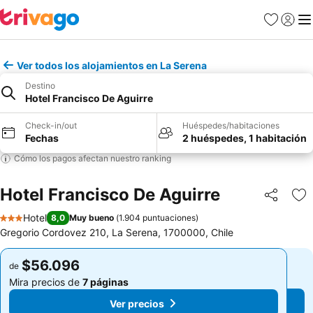
Favoritos
Iniciar 
Me
Ver todos los alojamientos en La Serena
Destino
Hotel Francisco De Aguirre
Check-in/out
Huéspedes/habitaciones
Fechas
2 huéspedes, 1 habitación
Cómo los pagos afectan nuestro ranking
Hotel Francisco De Aguirre
Compartir
Ag
Hotel
8,0
Muy bueno
(
1.904 puntuaciones
)
3 Estrellas
Gregorio Cordovez 210, La Serena, 1700000, Chile
$56.096
$56.096
de
de
Mira precios de
7 páginas
Mira precios de
7 páginas
Ver precios
Ver precios