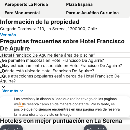
Aeropuerto La Florida
Plaza España
Faro Monumental
Parque Acuático Curunina
Información de la propiedad
Puerto de Coquimbo
Museo Arqueológico de la Serena
Gregorio Cordovez 210, La Serena, 1700000, Chile
Museo al aire libre Avenida Francisco de Aguirre
Ver más
Preguntas frecuentes sobre Hotel Francisco
De Aguirre
¿Hotel Francisco De Aguirre tiene área de piscina?
¿Se permiten mascotas en Hotel Francisco De Aguirre?
¿Hay estacionamiento disponible en Hotel Francisco De Aguirre?
¿Dónde está ubicado Hotel Francisco De Aguirre?
¿Qué atracciones populares están cerca de Hotel Francisco De
Aguirre?
Ver más
Los precios y la disponibilidad que recibe trivago de las páginas
web de reserva cambian de manera constante. Por lo tanto, es
posible que no siempre encuentres en una página web de reserva
la misma oferta que viste en trivago.
Hoteles con mejor puntuación en La Serena