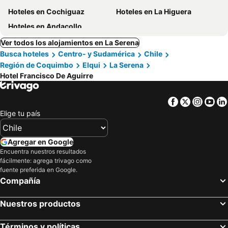
Hoteles en Cochiguaz
Hoteles en La Higuera
Hoteles en Andacollo
Ver todos los alojamientos en La Serena
Busca hoteles
Centro- y Sudamérica
Chile
Región de Coquimbo
Elqui
La Serena
Hotel Francisco De Aguirre
Facebook
Twitter
Insta
Yo
Elige tu país
Agregar en Google
Encuentra nuestros resultados
fácilmente: agrega trivago como
fuente preferida en Google.
Compañía
Nuestros productos
Términos y políticas