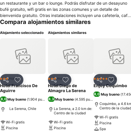
un restaurante y un bar o lounge. Podrás disfrutar de un desayuno
bufé gratuito, wifi gratis en las zonas comunes y un detalle de
bienvenida gratuito. Otras instalaciones incluyen una cafetería, café
Compara alojamientos similares
o té en las zonas comunes y una piscina de temporada. Hotel
Francisco de Aguirre Serena ofrece 100 alojamientos con minibar y
Alojamiento seleccionado
Alojamientos similares
secador de pelo. Los huéspedes pueden navegar por la web
gracias a nuestro acceso a Internet wifi gratis (velocidad: 500 Mbps
o más (para 6 personas o más, 10 dispositivos o más)). Se ofrece
servicio de limpieza todos los días. Los servicios de ocio y
esparcimiento en este hotel incluyen una piscina al aire libre.
Hotel
Hotel
Hotel
3 Estrellas
3 Estrellas
5 Estrellas
Compartir
Agregar a favoritos
Compartir
Agregar a favoritos
Compartir
Agregar 
Hotel Francisco De
Hotel Diego de
Enjoy Coquimbo
Aguirre
Almagro La Serena
8,0
Muy bueno
(
17.45
8,0
8,3
Muy bueno
(
1.904 puntuaciones
Muy bueno
)
(
4.595 puntuaciones
)
Coquimbo, a 4.6 km
Centro de la ciuda
La Serena, Chile
La Serena, a 2.0 km de:
Centro de la ciudad
Wi-Fi gratis
Wi-Fi gratis
Wi-Fi gratis
Piscina
Piscina
Piscina
Spa