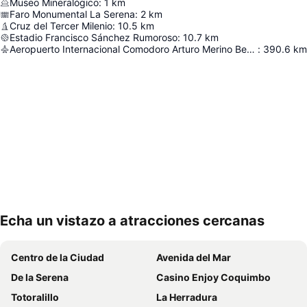
Museo Mineralógico
:
1
km
Faro Monumental La Serena
:
2
km
Cruz del Tercer Milenio
:
10.5
km
Estadio Francisco Sánchez Rumoroso
:
10.7
km
Aeropuerto Internacional Comodoro Arturo Merino Benítez
:
390.6
km
Echa un vistazo a atracciones cercanas
Ampliar mapa
Centro de la Ciudad
Avenida del Mar
De la Serena
Casino Enjoy Coquimbo
Totoralillo
La Herradura