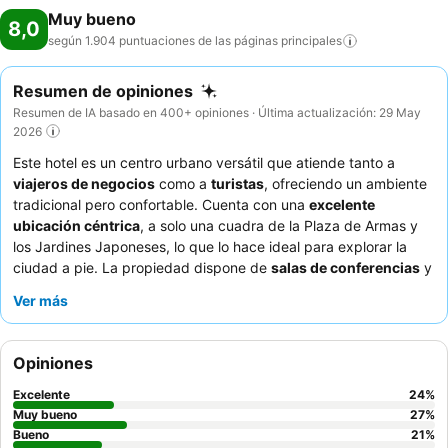
Muy bueno
8,0
según 1.904 puntuaciones de las páginas
principales
Resumen de opiniones
Resumen de IA basado en 400+ opiniones · Última actualización: 29 May
2026
Este hotel es un centro urbano versátil que atiende tanto a
viajeros de negocios
como a
turistas
, ofreciendo un ambiente
tradicional pero confortable. Cuenta con una
excelente
ubicación céntrica
, a solo una cuadra de la Plaza de Armas y
los Jardines Japoneses, lo que lo hace ideal para explorar la
ciudad a pie. La propiedad dispone de
salas de conferencias
y
espacios para eventos bien valorados, perfectos para las
Ver más
necesidades corporativas. Los huéspedes elogian
constantemente al
personal
por su excepcional hospitalidad y
el
desayuno buffet
por su variedad y calidad. Para una
Opiniones
estancia más tranquila, considere solicitar una habitación con
vistas al jardín.
Excelente
24
%
Muy bueno
27
%
Bueno
21
%