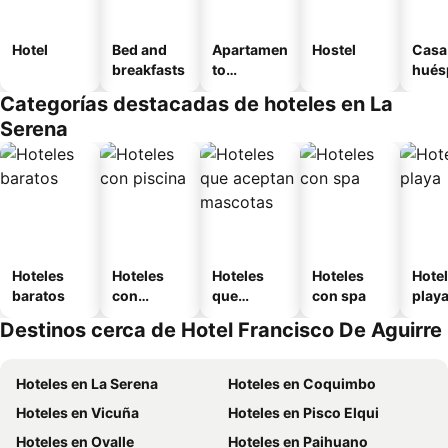
Hotel
Bed and
Apartamen
Hostel
Casa
breakfasts
to
hués
amueblad
Categorías destacadas de hoteles en La
o
Serena
Hoteles
Hoteles
Hoteles
Hoteles
Hotel
baratos
con
que
con spa
play
piscina
aceptan
Destinos cerca de Hotel Francisco De Aguirre
mascotas
Hoteles en La Serena
Hoteles en Coquimbo
Hoteles en Vicuña
Hoteles en Pisco Elqui
Hoteles en Ovalle
Hoteles en Paihuano