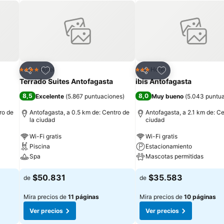
Agregar a favoritos
Agregar a favorit
Hotel
Hotel
4 Estrellas
3 Estrellas
Compartir
Compartir
Terrado Suites Antofagasta
ibis Antofagasta
8,5
8,0
Excelente
(
5.867 puntuaciones
)
Muy bueno
(
5.043 puntu
ro de
Antofagasta, a 0.5 km de: Centro de
Antofagasta, a 2.1 km de: Ce
la ciudad
ciudad
Wi-Fi gratis
Wi-Fi gratis
Piscina
Estacionamiento
Spa
Mascotas permitidas
$50.831
$35.583
de
de
Mira precios de
11 páginas
Mira precios de
10 páginas
Ver precios
Ver precios