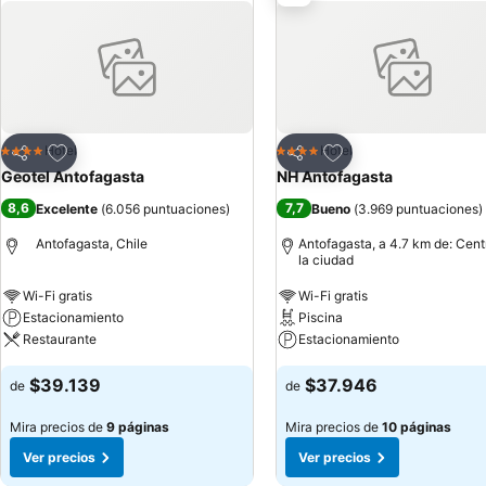
Agregar a favoritos
Agregar a favoritos
Hotel
Hotel
4 Estrellas
4 Estrellas
Compartir
Compartir
Geotel Antofagasta
NH Antofagasta
8,6
7,7
Excelente
(
6.056 puntuaciones
)
Bueno
(
3.969 puntuaciones
)
Antofagasta, Chile
Antofagasta, a 4.7 km de: Cent
la ciudad
Wi-Fi gratis
Wi-Fi gratis
Estacionamiento
Piscina
Restaurante
Estacionamiento
$39.139
$37.946
de
de
Mira precios de
9 páginas
Mira precios de
10 páginas
Ver precios
Ver precios