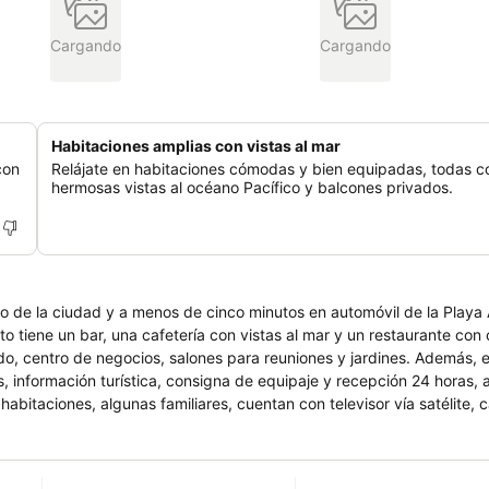
Cargando
Cargando
Habitaciones amplias con vistas al mar
con
Relájate en habitaciones cómodas y bien equipadas, todas c
hermosas vistas al océano Pacífico y balcones privados.
o de la ciudad y a menos de cinco minutos en automóvil de la Playa
to tiene un bar, una cafetería con vistas al mar y un restaurante con
do, centro de negocios, salones para reuniones y jardines. Además, e
os, información turística, consigna de equipaje y recepción 24 horas,
bitaciones, algunas familiares, cuentan con televisor vía satélite, c
dor de cabello y amenities. El Geotel Antofagasta es un aparthotel 
 para mantener un clima freso con bioenergía.