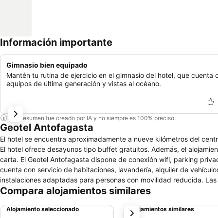
Información importante
Gimnasio bien equipado
Mantén tu rutina de ejercicio en el gimnasio del hotel, que cuenta 
equipos de última generación y vistas al océano.
Este resumen fue creado por IA y no siempre es 100% preciso.
Geotel Antofagasta
El hotel se encuentra aproximadamente a nueve kilómetros del centr
El hotel ofrece desayunos tipo buffet gratuitos. Además, el alojamien
carta. El Geotel Antofagasta dispone de conexión wifi, parking priva
cuenta con servicio de habitaciones, lavandería, alquiler de vehícul
instalaciones adaptadas para personas con movilidad reducida. Las ha
Compara alojamientos similares
cafetera, balcón, minibar, set de planchado y baño privado con seca
una zona privilegiada con vistas al mar y una arquitectura diseñada
Alojamiento seleccionado
Alojamientos similares
siguiente