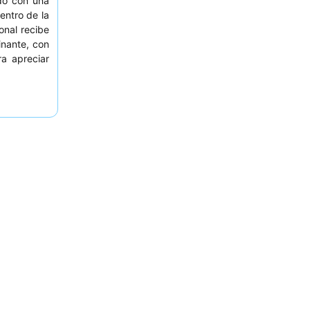
ido con una
entro de la
onal recibe
nante, con
a apreciar