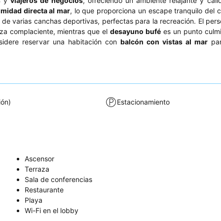
s
y
viajeros de negocios
, ofreciendo un ambiente relajante y cál
imidad directa al mar
, lo que proporciona un escape tranquilo del c
de varias canchas deportivas, perfectas para la recreación. El pers
eza complaciente, mientras que el
desayuno bufé
es un punto culmi
nsidere reservar una habitación con
balcón con vistas al mar
par
ión)
Estacionamiento
Ascensor
Terraza
Sala de conferencias
Restaurante
Playa
Wi-Fi en el lobby