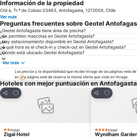
Información de la propiedad
Chil e, Tr.ª de Coloso 03463, Antofagasta, 1272059, Chile
Ver más
Preguntas frecuentes sobre Geotel Antofagas
¿Geotel Antofagasta tiene área de piscina?
¿Se permiten mascotas en Geotel Antofagasta?
¿Hay estacionamiento disponible en Geotel Antofagasta?
¿A qué hora es el check-in y check-out en Geotel Antofagasta?
¿Dónde está ubicado Geotel Antofagasta?
Ver más
Los precios y la disponibilidad que recibe trivago de las páginas web d
en una página web de reserva la misma oferta que viste en trivago.
Hoteles con mejor puntuación en Antofagasta
Agregar a favoritos
Agregar a fav
Compartir
Compartir
Hotel
Hotel
2 Estrellas
4 Estrellas
Zigal Hotel
Wyndham Garden 