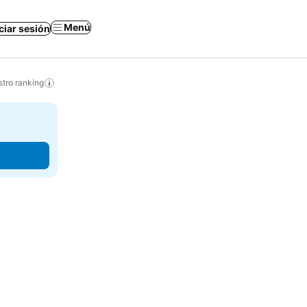
Menú
iciar sesión
tro ranking