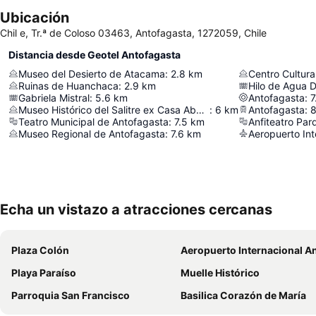
Ubicación
Chil e, Tr.ª de Coloso 03463, Antofagasta, 1272059, Chile
Distancia desde Geotel Antofagasta
Museo del Desierto de Atacama
:
2.8
km
Centro Cultura
Ruinas de Huanchaca
:
2.9
km
Hilo de Agua D
Gabriela Mistral
:
5.6
km
Antofagasta
:
7
Museo Histórico del Salitre ex Casa Abaroa
:
6
km
Antofagasta
:
8
Teatro Municipal de Antofagasta
:
7.5
km
Anfiteatro Par
Museo Regional de Antofagasta
:
7.6
km
Echa un vistazo a atracciones cercanas
Plaza Colón
Aeropuerto Internacional Andrés Sab
Playa Paraíso
Muelle Histórico
Parroquia San Francisco
Basilica Corazón de María