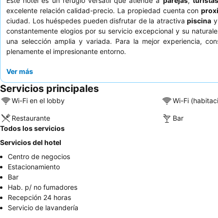
Este hotel es un refugio versátil que atiende a
parejas
,
turista
excelente relación calidad-precio. La propiedad cuenta con
prox
ciudad. Los huéspedes pueden disfrutar de la atractiva
piscina
y 
constantemente elogios por su servicio excepcional y su natural
una selección amplia y variada. Para la mejor experiencia, co
plenamente el impresionante entorno.
Ver más
Servicios principales
Wi-Fi en el lobby
Wi-Fi (habitac
Restaurante
Bar
Todos los servicios
Servicios del hotel
Centro de negocios
Estacionamiento
Bar
Hab. p/ no fumadores
Recepción 24 horas
Servicio de lavandería