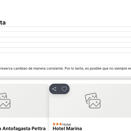
ta
e reserva cambian de manera constante. Por lo tanto, es posible que no siempre 
oritos
Agregar a favoritos
Compartir
Hotel
3 Estrellas
Antofagasta Pettra
Hotel Marina