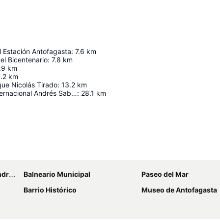
l Estación Antofagasta
:
7.6
km
el Bicentenario
:
7.8
km
.9
km
.2
km
que Nicolás Tirado
:
13.2
km
Aeropuerto Internacional Andrés Sabella
:
28.1
km
Ampliar mapa
ella
Balneario Municipal
Paseo del Mar
Barrio Histórico
Museo de Antofagasta