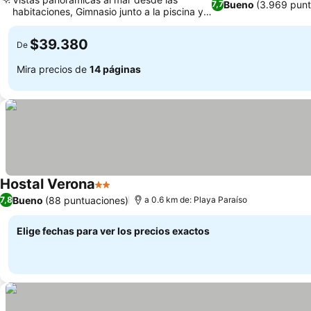
Bueno
(3.969 punt
7,7
habitaciones, Gimnasio junto a la piscina y
piscina exterior
$39.380
De
Mira precios de
14 páginas
Hostal Verona
2 Estrellas
Bueno
(88 puntuaciones)
7,8
a 0.6 km de: Playa Paraíso
Elige fechas para ver los precios exactos