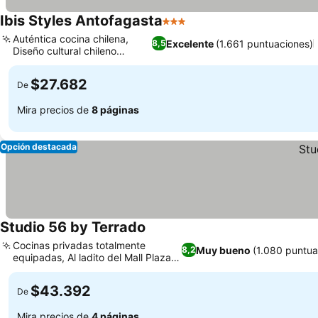
Ibis Styles Antofagasta
3 Estrellas
Auténtica cocina chilena,
Excelente
(1.661 puntuaciones)
8,5
Diseño cultural chileno
vibrante
$27.682
De
Mira precios de
8 páginas
Opción destacada
Studio 56 by Terrado
Cocinas privadas totalmente
Muy bueno
(1.080 puntua
8,2
equipadas, Al ladito del Mall Plaza
Antofagasta
$43.392
De
Mira precios de
4 páginas