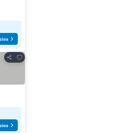
cios
Agregar a favoritos
Compartir
cios