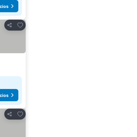
cios
Agregar a favoritos
Compartir
cios
Agregar a favoritos
Compartir