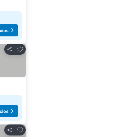
cios
Agregar a favoritos
Compartir
cios
Agregar a favoritos
Compartir