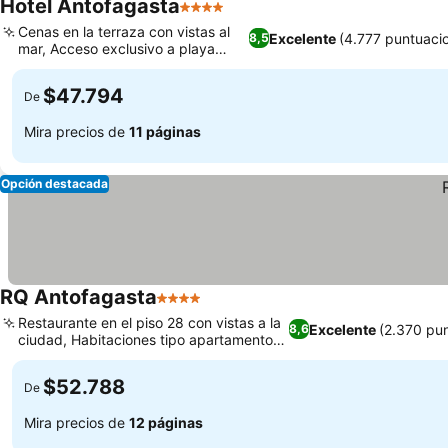
Hotel Antofagasta
4 Estrellas
Cenas en la terraza con vistas al
Excelente
(4.777 puntuaci
8,5
mar, Acceso exclusivo a playa
privada
$47.794
De
Mira precios de
11 páginas
Opción destacada
RQ Antofagasta
4 Estrellas
Restaurante en el piso 28 con vistas a la
Excelente
(2.370 pu
8,6
ciudad, Habitaciones tipo apartamento
con cocina
$52.788
De
Mira precios de
12 páginas