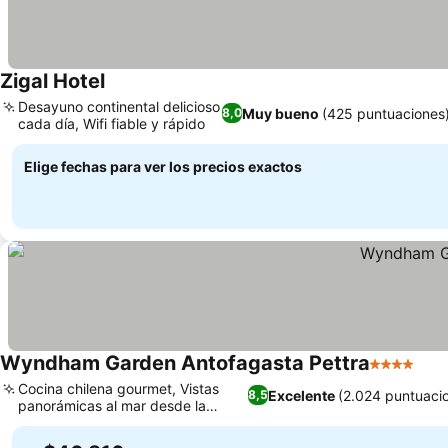
Zigal Hotel
Desayuno continental delicioso
Muy bueno
(425 puntuaciones
8,0
cada día, Wifi fiable y rápido
Elige fechas para ver los precios exactos
Wyndham Garden Antofagasta Pettra
4 Estrellas
Cocina chilena gourmet, Vistas
Excelente
(2.024 puntuaci
8,5
panorámicas al mar desde la
habitación