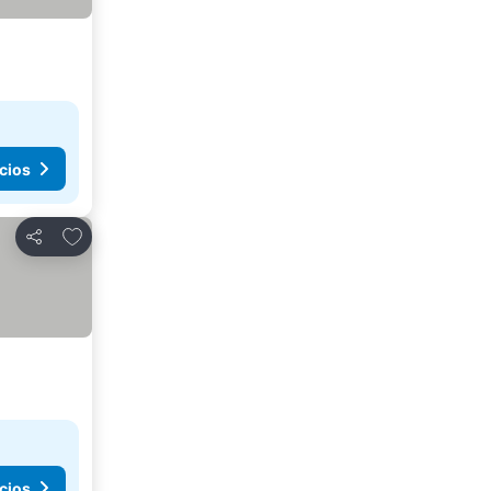
cios
Agregar a favoritos
Compartir
cios