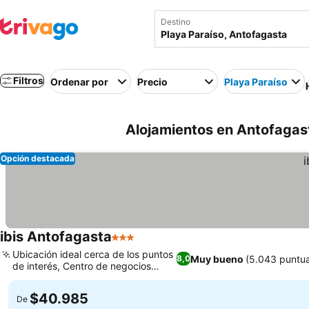
Destino
Filtros
Ordenar por
Precio
Playa Paraíso
Alojamientos en Antofagast
Opción destacada
ibis Antofagasta
3 Estrellas
Ubicación ideal cerca de los puntos
Muy bueno
(5.043 puntu
8,0
de interés, Centro de negocios
exclusivo
$40.985
De