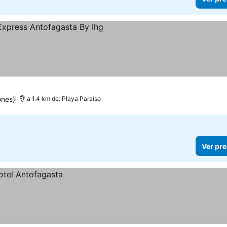
las
ones)
a 1.4 km de: Playa Paraíso
Ver pre