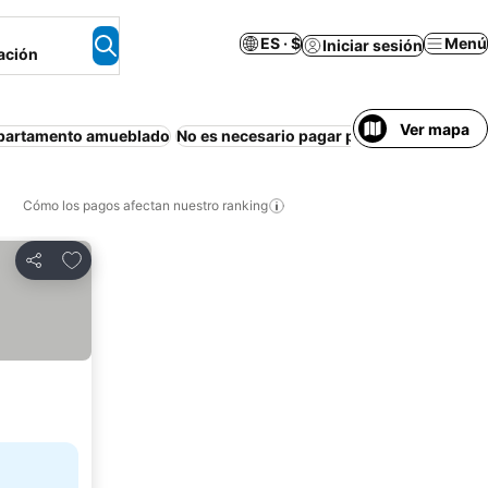
ES · $
Menú
Iniciar sesión
ación
Ver mapa
partamento amueblado
No es necesario pagar por adelantado
Pi
Cómo los pagos afectan nuestro ranking
Agregar a favoritos
Compartir