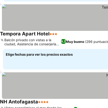
Tempora Apart Hotel
3 Estrellas
Balcón privado con vistas a la
Muy bueno
(296 puntuaci
8,2
ciudad, Asistencia de conserjería
dedicada
Elige fechas para ver los precios exactos
NH Antofagasta
4 Estrellas
Vistas panorámicas al mar desde las