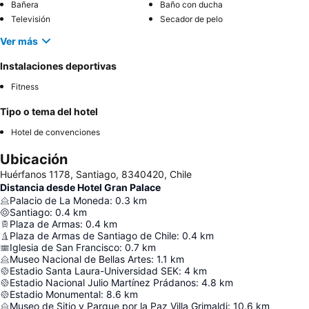
Bañera
Baño con ducha
Televisión
Secador de pelo
Ver más
Instalaciones deportivas
Fitness
Tipo o tema del hotel
Hotel de convenciones
Ubicación
Huérfanos 1178, Santiago, 8340420, Chile
Distancia desde Hotel Gran Palace
Palacio de La Moneda
:
0.3
km
Santiago
:
0.4
km
Plaza de Armas
:
0.4
km
Plaza de Armas de Santiago de Chile
:
0.4
km
Iglesia de San Francisco
:
0.7
km
Museo Nacional de Bellas Artes
:
1.1
km
Estadio Santa Laura-Universidad SEK
:
4
km
Estadio Nacional Julio Martínez Prádanos
:
4.8
km
Estadio Monumental
:
8.6
km
Museo de Sitio y Parque por la Paz Villa Grimaldi
:
10.6
km