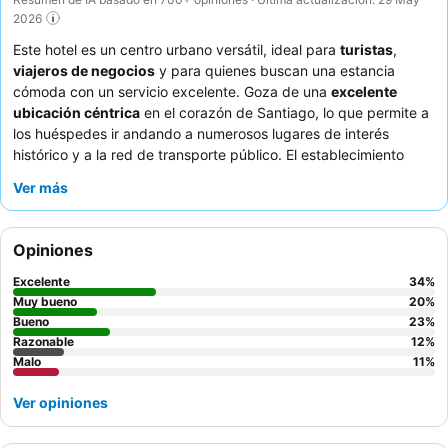
2026
Este hotel es un centro urbano versátil, ideal para
turistas
,
viajeros de negocios
y para quienes buscan una estancia
cómoda con un servicio excelente. Goza de una
excelente
ubicación céntrica
en el corazón de Santiago, lo que permite a
los huéspedes ir andando a numerosos lugares de interés
histórico y a la red de transporte público. El establecimiento
ofrece
salas de conferencias
y espacios para eventos muy
Ver más
bien valorados, que satisfacen las necesidades profesionales.
Los huéspedes elogian constantemente el
desayuno bufé
por
su calidad y variedad excepcionales, así como al personal por
Opiniones
su amabilidad y disponibilidad. Para una experiencia más
tranquila, los huéspedes deberían considerar la posibilidad de
Excelente
34
%
solicitar una habitación con vistas al jardín.
Muy bueno
20
%
Bueno
23
%
Razonable
12
%
Malo
11
%
Ver opiniones