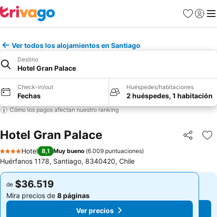
Favoritos
Iniciar 
Me
Ver todos los alojamientos en Santiago
Destino
Hotel Gran Palace
Check-in/out
Huéspedes/habitaciones
Fechas
2 huéspedes, 1 habitación
Cómo los pagos afectan nuestro ranking
Hotel Gran Palace
Compartir
Ag
Hotel
8,1
Muy bueno
(
6.009 puntuaciones
)
4 Estrellas
Huérfanos 1178, Santiago, 8340420, Chile
$36.519
$36.519
de
de
Mira precios de
8 páginas
Mira precios de
8 páginas
Ver precios
Ver precios