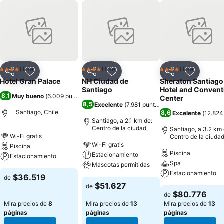
Hotel
Hotel
Hotel
4 Estrellas
4 Estrellas
4 Estrellas
Compartir
Agregar a favoritos
Compartir
Agregar a favoritos
Compartir
Agregar 
Hotel Gran Palace
NH Ciudad de
Sheraton Santiago
Santiago
Hotel and Convent
8,1
Muy bueno
(
6.009 puntuaciones
)
Center
8,5
Excelente
(
7.981 puntuaciones
)
Santiago, Chile
8,6
Excelente
(
12.824
Santiago, a 2.1 km de:
Centro de la ciudad
Santiago, a 3.2 km 
Wi-Fi gratis
Centro de la ciuda
Wi-Fi gratis
Piscina
Piscina
Estacionamiento
Estacionamiento
Spa
Mascotas permitidas
Estacionamiento
$36.519
de
$51.627
de
$80.776
de
Mira precios de
8
Mira precios de
13
Mira precios de
13
páginas
páginas
páginas