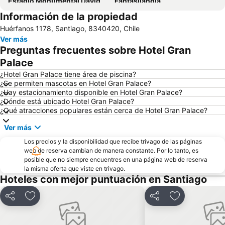
Estadio Monumental David Arellano
Fantasilandia
Información de la propiedad
Festival Internacional Providencia Jazz
Barrio Lastarria
Huérfanos 1178, Santiago, 8340420, Chile
San Carlos de Apoquindo
Santa Laura Stadium
Ver más
Templo Votivo de Maipu
Metro de Santiago
Preguntas frecuentes sobre Hotel Gran
Barrio Bellavista
Plaza Ñunoa
Palace
Hipodromo Chile
Valle Nevado
¿Hotel Gran Palace tiene área de piscina?
¿Se permiten mascotas en Hotel Gran Palace?
Torre Entel
La Moneda Palace
¿Hay estacionamiento disponible en Hotel Gran Palace?
¿Dónde está ubicado Hotel Gran Palace?
Universidad de Chile
Plaza Egaña
¿Qué atracciones populares están cerca de Hotel Gran Palace?
Plaza Pedro de Valdivia
Portal la Dehesa
Ver más
Cerro Santa Lucía
Lagunillas
Los precios y la disponibilidad que recibe trivago de las páginas
Nuestra Señora de la Divina Providencia
Pueblito de Los Dominicos
web de reserva cambian de manera constante. Por lo tanto, es
posible que no siempre encuentres en una página web de reserva
Cerro El Plomo
El Colorado
la misma oferta que viste en trivago.
Casa Piedra Centro de Eventos
Cerro San Cristóbal
Hoteles con mejor puntuación en Santiago
Centro Cultural Palacio de La Moneda
Plaza Baquedano
Compartir
Agregar a favoritos
Compartir
Agregar a fav
Parque Bustamante
Plaza de Armas
Parque Balmaceda
Lollapalooza Chile