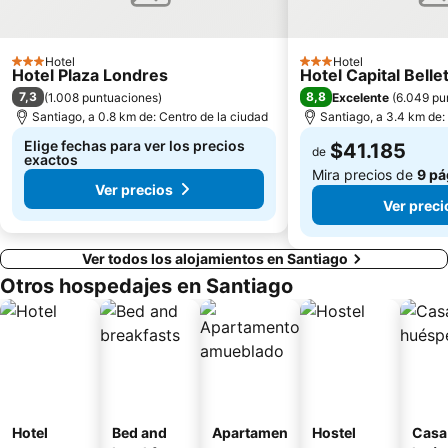
Plaza Brasil
Parque Quinta Normal
Plaza Las Lilas
Plaza Chacabuco
Hotel
Hotel
3 Estrellas
3 Estrellas
Hotel Plaza Londres
Hotel Capital Belle
Parque Metropolitano de Santiago
Museo Interactivo Mirador
7,3
8,8
(
1.008 puntuaciones
)
Excelente
(
6.049 pu
Parque Padre Hurtado
La Parva
Santiago, a 0.8 km de: Centro de la ciudad
Santiago, a 3.4 km de:
Centro Cultural Estación Mapocho
Museo Nacional de Bellas Artes
Elige fechas para ver los precios
$41.185
de
exactos
Mira precios de
9 pá
Ver precios
Ver preci
Ver todos los alojamientos en Santiago
Otros hospedajes en Santiago
Hotel
Bed and
Apartamen
Hostel
Casa