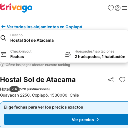
Favoritos
Iniciar 
Me
Ver todos los alojamientos en Copiapó
Destino
Hostal Sol de Atacama
Check-in/out
Huéspedes/habitaciones
Fechas
2 huéspedes, 1 habitación
Cómo los pagos afectan nuestro ranking
Hostal Sol de Atacama
Compartir
Ag
Hotel
7,4
(
528 puntuaciones
)
Guayacan 2250, Copiapó, 1530000, Chile
Elige fechas para ver los precios exactos
Elige fechas para ver los precios exactos
Ver precios
Ver precios