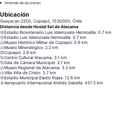
Arriendo de bicicletas
Ubicación
Guayacan 2250, Copiapó, 1530000, Chile
Distancia desde Hostal Sol de Atacama
Estadio Bicentenario Luis Valenzuela Hermosilla
:
0.7
km
Estadio Luis Valenzuela Hermosilla
:
0.7
km
Museo Histórico Militar de Copiapó
:
0.9
km
Museo Mineralógico
:
2.2
km
Copiapó
:
2.8
km
Centro Cultural Atacama
:
3.1
km
Sala de Cámara Municipal
:
3.1
km
Museo Regional de Atacama
:
3.2
km
Villa Viña de Cristo
:
3.7
km
Estadio Municipal Eladio Rojas
:
12.6
km
Aeropuerto Internacional Andrés Sabella
:
437.3
km