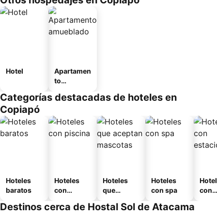
Otros hospedajes en Copiapó
Hotel
Apartamen
to
amueblad
Categorías destacadas de hoteles en
o
Copiapó
Hoteles
Hoteles
Hoteles
Hoteles
Hote
baratos
con
que
con spa
con
piscina
aceptan
esta
Destinos cerca de Hostal Sol de Atacama
mascotas
mien