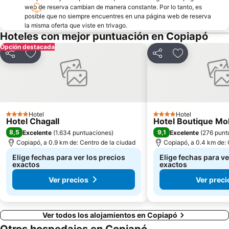
web de reserva cambian de manera constante. Por lo tanto, es
posible que no siempre encuentres en una página web de reserva
la misma oferta que viste en trivago.
Hoteles con mejor puntuación en Copiapó
Opción destacada
Compartir
Agregar a favoritos
Compartir
Agregar a fav
Hotel
Hotel
4 Estrellas
4 Estrellas
Hotel Chagall
Hotel Boutique Mo
8,5
9,1
Excelente
(
1.634 puntuaciones
)
Excelente
(
276 punt
Copiapó, a 0.9 km de: Centro de la ciudad
Copiapó, a 0.4 km de: 
Elige fechas para ver los precios
Elige fechas para ve
exactos
exactos
Ver precios
Ver preci
Ver todos los alojamientos en Copiapó