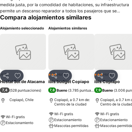
medida justa, por la comodidad de habitaciones, su infraestructura
permite un descanso reparador a todos los pasajeros que se
Compara alojamientos similares
hospeden en sus dependencias. Están en una ubicación
privilegiada, cercanos a supermercados, bancos, casino, transporte,
Alojamiento seleccionado
Alojamientos similares
lugares de comida, hospital regional, etc.
Hotel
Hotel
Hotel
3 Estrellas
3 Estrellas
Compartir
Agregar a favoritos
Compartir
Agregar a favoritos
Compartir
Agregar 
Hostal Sol de Atacama
ibis budget Copiapo
ibis Copiapo
7,4
7,8
7,9
(
528 puntuaciones
)
Bueno
(
3.785 puntuaciones
)
Bueno
(
3.006 pun
Copiapó, Chile
Copiapó, a 0.7 km de:
Copiapó, a 0.7 km 
Centro de la ciudad
Centro de la ciuda
Wi-Fi gratis
Wi-Fi gratis
Wi-Fi gratis
Estacionamiento
Estacionamiento
Estacionamiento
Mascotas permitidas
Mascotas permitid