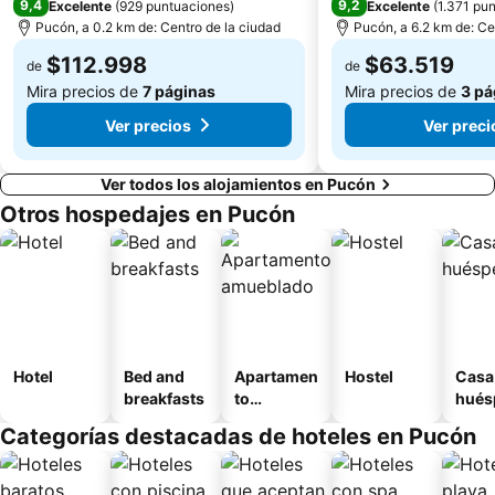
9,4
9,2
Excelente
(
929 puntuaciones
)
Excelente
(
1.371 pu
Pucón, a 0.2 km de: Centro de la ciudad
Pucón, a 6.2 km de: Ce
$112.998
$63.519
de
de
Mira precios de
7 páginas
Mira precios de
3 pá
Ver precios
Ver preci
Ver todos los alojamientos en Pucón
Otros hospedajes en Pucón
Hotel
Bed and
Apartamen
Hostel
Casa
breakfasts
to
hués
amueblad
Categorías destacadas de hoteles en Pucón
o