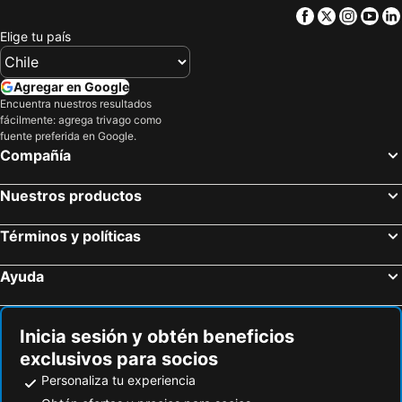
Facebook
Twitter
Insta
Yo
Elige tu país
Agregar en Google
Encuentra nuestros resultados
fácilmente: agrega trivago como
fuente preferida en Google.
Compañía
Nuestros productos
Términos y políticas
Ayuda
Inicia sesión y obtén beneficios
exclusivos para socios
Personaliza tu experiencia