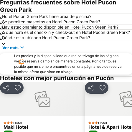
Preguntas frecuentes sobre Hotel Pucon
Green Park
¿Hotel Pucon Green Park tiene área de piscina?
¿Se permiten mascotas en Hotel Pucon Green Park?
¿Hay estacionamiento disponible en Hotel Pucon Green Park?
¿A qué hora es el check-in y check-out en Hotel Pucon Green Park?
¿Dónde está ubicado Hotel Pucon Green Park?
Ver más
Los precios y la disponibilidad que recibe trivago de las páginas
web de reserva cambian de manera constante. Por lo tanto, es
posible que no siempre encuentres en una página web de reserva
la misma oferta que viste en trivago.
Hoteles con mejor puntuación en Pucón
Compartir
Agregar a favoritos
Compartir
Agregar a fav
Hotel
Hotel
3 Estrellas
3 Estrellas
Maki Hotel
Hotel & Apart Hot