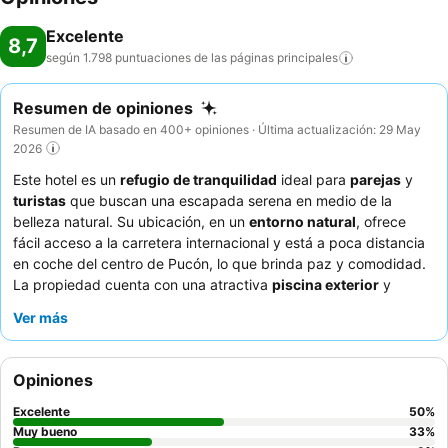
Excelente
8,7
según 1.798 puntuaciones de las páginas
principales
Resumen de opiniones
Resumen de IA basado en 400+ opiniones · Última actualización: 29 May
2026
Este hotel es un
refugio de tranquilidad
ideal para
parejas
y
turistas
que buscan una escapada serena en medio de la
belleza natural. Su ubicación, en un
entorno natural
, ofrece
fácil acceso a la carretera internacional y está a poca distancia
en coche del centro de Pucón, lo que brinda paz y comodidad.
La propiedad cuenta con una atractiva
piscina exterior
y
jacuzzis
, perfectos para relajarse después de un día de
Ver más
exploración. Los huéspedes elogian constantemente la
excepcional atención y el servicio del personal
, así como las
exquisitas y abundantes opciones de cena
disponibles en el
Opiniones
restaurante. Para una experiencia verdaderamente relajante,
considere solicitar una habitación con vistas al volcán o a los
Excelente
50
%
hermosos jardines del hotel.
Muy bueno
33
%