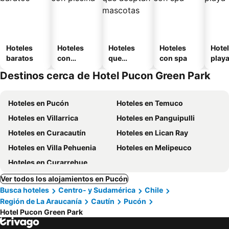
Hoteles
Hoteles
Hoteles
Hoteles
Hotel
baratos
con
que
con spa
play
piscina
aceptan
Destinos cerca de Hotel Pucon Green Park
mascotas
Hoteles en Pucón
Hoteles en Temuco
Hoteles en Villarrica
Hoteles en Panguipulli
Hoteles en Curacautín
Hoteles en Lican Ray
Hoteles en Villa Pehuenia
Hoteles en Melipeuco
Hoteles en Curarrehue
Ver todos los alojamientos en Pucón
Busca hoteles
Centro- y Sudamérica
Chile
Región de La Araucanía
Cautín
Pucón
Hotel Pucon Green Park