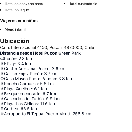
Hotel de convenciones
Hotel sustentable
Hotel boutique
Viajeros con niños
Menú infantil
Ubicación
Cam. Internacional 4150, Pucón, 4920000, Chile
Distancia desde Hotel Pucon Green Park
Pucón
:
2.8
km
KPlay
:
3.4
km
Centro Artesanal Pucón
:
3.6
km
Casino Enjoy Pucón
:
3.7
km
Casa Museo Padre Pancho
:
3.8
km
Rancho Carhuello
:
5.6
km
Playa Quelhue
:
6.1
km
Bosque encantado
:
6.7
km
Cascadas del Turbio
:
9.9
km
Playa Los Chilcos
:
11.6
km
Gorbea
:
66.5
km
Aeropuerto El Tepual Puerto Montt
:
258.8
km