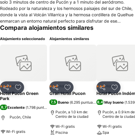
solo 3 minutos de centro de Pucón y a 1 minuto del aeródromo.
Rodeado por la naturaleza y los hermosos paisajes del sur de Chile,
donde la vista al Volcán Villarrica y la hermosa cordillera de Quelhue
enmarcan un entorno natural perfecto para disfrutar de ese
Compara alojamientos similares
merecido descanso, en este lugar ideal, lejos del bullicio de la
ciudad. Emplazado en un entorno natural de grandes jardines es el
Alojamiento seleccionado
Alojamientos similares
lugar perfecto para las mejores vacaciones en familia. Deja atrás el
estrés, relájate y revitalízate en nuestras tinas confeccionadas con
la noble madera del ciprés, junto a toda la belleza natural que Hotel
Pucón Green Park te ofrece. Además recupérate física y
emocionalmente en el Espacio Green, donde los masajes y terapias
aplicadas por el personal profesional, te harán olvidar tus
preocupaciones, renovando tu espíritu y recargando tu energía en
un entorno natural inigualable. Su piscina al aire libre, rodeada de
Hotel
Hotel
Hotel
4 Estrellas
3 Estrellas
3 Estrellas
Compartir
Agregar a favoritos
Compartir
Agregar a favoritos
Compartir
Agregar 
una hermosa vista a las montañas, invita a disfrutar de un
Hotel Pucon Green
Gran Hotel Pucon
Hotel Pucón Indóm
refrescante baño para esos días de calor, acompañado además de
Park
7,5
8,4
Bueno
(
6.295 puntuaciones
)
Muy bueno
(
1.539
exquisitos snacks y jugos naturales para compartir en familia.
8,7
Excelente
(
1.798 puntuaciones
)
Pucón, a 1.0 km de:
Pucón, a 0.9 km de
Centro de la ciudad
Centro de la ciuda
Pucón, Chile
Wi-Fi gratis
Wi-Fi gratis
Wi-Fi gratis
Piscina
Spa