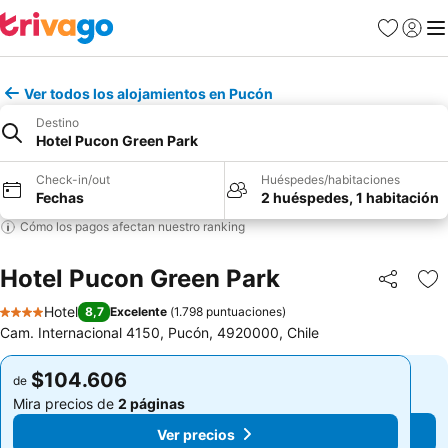
Favoritos
Iniciar 
Me
Ver todos los alojamientos en Pucón
Destino
Hotel Pucon Green Park
Check-in/out
Huéspedes/habitaciones
Fechas
2 huéspedes, 1 habitación
Cómo los pagos afectan nuestro ranking
Hotel Pucon Green Park
Compartir
Ag
Hotel
8,7
Excelente
(
1.798 puntuaciones
)
4 Estrellas
Cam. Internacional 4150, Pucón, 4920000, Chile
$104.606
$104.606
de
de
Mira precios de
2 páginas
Mira precios de
2 páginas
Ver precios
Ver precios