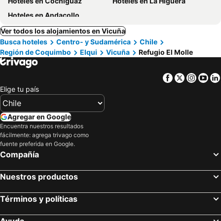
Hoteles en Cochiguaz
Hoteles en La Higuera
Hoteles en Andacollo
Ver todos los alojamientos en Vicuña
Busca hoteles
Centro- y Sudamérica
Chile
Región de Coquimbo
Elqui
Vicuña
Refugio El Molle
Facebook
Twitter
Insta
Yo
Elige tu país
Agregar en Google
Encuentra nuestros resultados
fácilmente: agrega trivago como
fuente preferida en Google.
Compañía
Nuestros productos
Términos y políticas
Ayuda