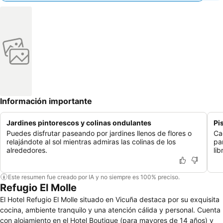
Información importante
Jardines pintorescos y colinas ondulantes
Pi
Puedes disfrutar paseando por jardines llenos de flores o
Ca
relajándote al sol mientras admiras las colinas de los
pa
alrededores.
lib
Este resumen fue creado por IA y no siempre es 100% preciso.
Refugio El Molle
El Hotel Refugio El Molle situado en Vicuña destaca por su exquisita
cocina, ambiente tranquilo y una atención cálida y personal. Cuenta
con alojamiento en el Hotel Boutique (para mayores de 14 años) y