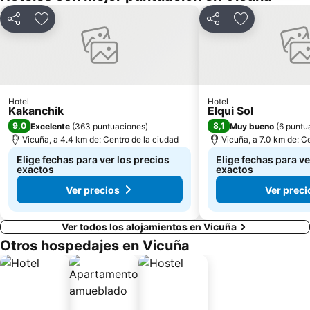
Compartir
Agregar a favoritos
Compartir
Agregar a fav
Hotel
Hotel
Kakanchik
Elqui Sol
9,0
8,1
Excelente
(
363 puntuaciones
)
Muy bueno
(
6 puntu
Vicuña, a 4.4 km de: Centro de la ciudad
Vicuña, a 7.0 km de: C
Elige fechas para ver los precios
Elige fechas para ve
exactos
exactos
Ver precios
Ver preci
Ver todos los alojamientos en Vicuña
Otros hospedajes en Vicuña