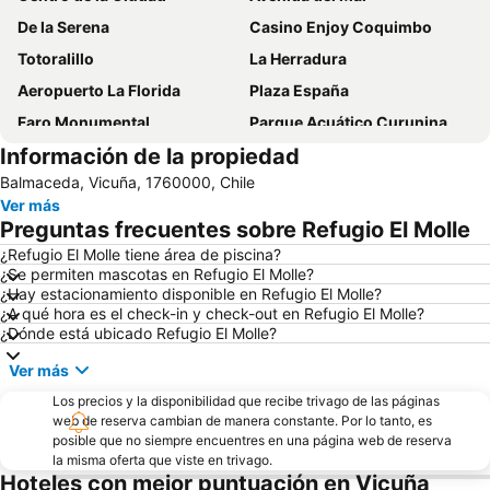
De la Serena
Casino Enjoy Coquimbo
Totoralillo
La Herradura
Aeropuerto La Florida
Plaza España
Faro Monumental
Parque Acuático Curunina
Información de la propiedad
Puerto de Coquimbo
Museo Arqueológico de la Serena
Balmaceda, Vicuña, 1760000, Chile
Museo al aire libre Avenida Francisco de Aguirre
Ver más
Preguntas frecuentes sobre Refugio El Molle
¿Refugio El Molle tiene área de piscina?
¿Se permiten mascotas en Refugio El Molle?
¿Hay estacionamiento disponible en Refugio El Molle?
¿A qué hora es el check-in y check-out en Refugio El Molle?
¿Dónde está ubicado Refugio El Molle?
Ver más
Los precios y la disponibilidad que recibe trivago de las páginas
web de reserva cambian de manera constante. Por lo tanto, es
posible que no siempre encuentres en una página web de reserva
la misma oferta que viste en trivago.
Hoteles con mejor puntuación en Vicuña