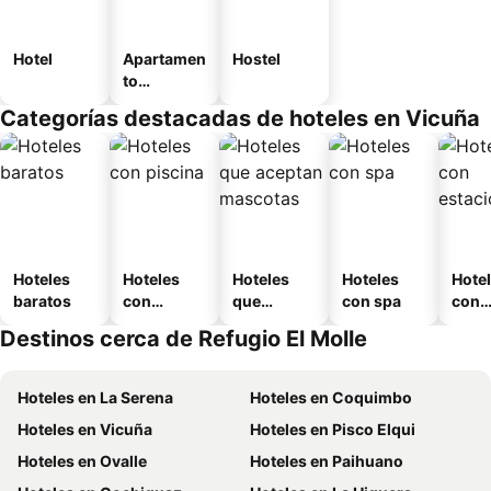
Hotel
Apartamen
Hostel
to
amueblad
Categorías destacadas de hoteles en Vicuña
o
Hoteles
Hoteles
Hoteles
Hoteles
Hote
baratos
con
que
con spa
con
piscina
aceptan
esta
Destinos cerca de Refugio El Molle
mascotas
mien
Hoteles en La Serena
Hoteles en Coquimbo
Hoteles en Vicuña
Hoteles en Pisco Elqui
Hoteles en Ovalle
Hoteles en Paihuano