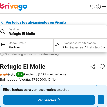
Favoritos
Iniciar 
Me
Ver todos los alojamientos en Vicuña
Destino
Refugio El Molle
Check-in/out
Huéspedes/habitaciones
Fechas
2 huéspedes, 1 habitación
Cómo los pagos afectan nuestro ranking
Refugio El Molle
Compartir
Ag
Hotel
9,2
Excelente
(
1.313 puntuaciones
)
3 Estrellas
Balmaceda, Vicuña, 1760000, Chile
Elige fechas para ver los precios exactos
Elige fechas para ver los precios exactos
Ver precios
Ver precios