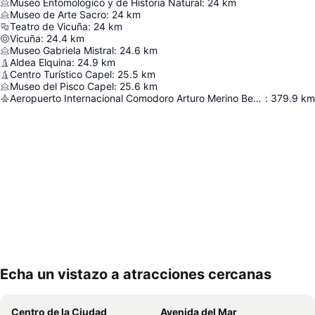
Museo Entomológico y de Historia Natural
:
24
km
Museo de Arte Sacro
:
24
km
Teatro de Vicuña
:
24
km
Vicuña
:
24.4
km
Museo Gabriela Mistral
:
24.6
km
Aldea Elquina
:
24.9
km
Centro Turístico Capel
:
25.5
km
Museo del Pisco Capel
:
25.6
km
Aeropuerto Internacional Comodoro Arturo Merino Benítez
:
379.9
km
Echa un vistazo a atracciones cercanas
Ampliar mapa
Centro de la Ciudad
Avenida del Mar