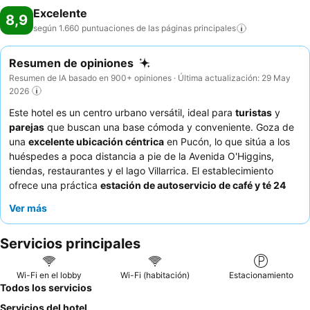
Excelente
8,9
según 1.660 puntuaciones de las páginas
principales
Resumen de opiniones
Resumen de IA basado en 900+ opiniones · Última actualización: 29 May
2026
Este hotel es un centro urbano versátil, ideal para
turistas
y
parejas
que buscan una base cómoda y conveniente. Goza de
una
excelente ubicación céntrica
en Pucón, lo que sitúa a los
huéspedes a poca distancia a pie de la Avenida O'Higgins,
tiendas, restaurantes y el lago Villarrica. El establecimiento
ofrece una práctica
estación de autoservicio de café y té 24
horas
en el vestíbulo, lo que garantiza que siempre haya
Ver más
refrescos disponibles. Los huéspedes elogian constantemente al
excepcional
personal y el servicio
, destacando su amabilidad y
Servicios principales
atención, junto con un exquisito y abundante
desayuno bufé
con productos frescos y locales. Para una experiencia
verdaderamente relajante, considere reservar una habitación
Wi-Fi en el lobby
Wi-Fi (habitación)
Estacionamiento
con vistas al
lago Villarrica o al volcán Villarrica
.
Todos los servicios
Servicios del hotel