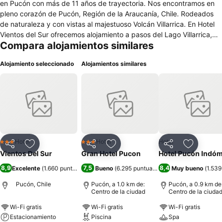
en Pucón con más de 11 años de trayectoria. Nos encontramos en
pleno corazón de Pucón, Región de la Araucanía, Chile. Rodeados
de naturaleza y con vistas al majestuoso Volcán Villarrica. En Hotel
Vientos del Sur ofrecemos alojamiento a pasos del Lago Villarrica,
Compara alojamientos similares
Playa grande de Pucón, sector embarcadero, plaza de armas,
casino y los mejores restaurantes de la ciudad. Nuestra ubicación es
Alojamiento seleccionado
Alojamientos similares
estratégica e ideal si deseas hacer turismo, disfrutar de un día de
termas o realizar salidas a los principales atractivos de la zona. Ven
a visitar Pucón y todas sus atracciones, hospédate con nosotros y
no te querrás ir. Sumérgete en una experiencia aún más completa y
descubre los beneficios exclusivos que tenemos preparados para
nuestros huéspedes en Hotel Vientos del Sur
Hotel
Hotel
Hotel
3 Estrellas
3 Estrellas
Compartir
Agregar a favoritos
Compartir
Agregar a favoritos
Compartir
Agregar 
Vientos Del Sur
Gran Hotel Pucon
Hotel Pucón Indóm
8,9
7,5
8,4
Excelente
(
1.660 puntuaciones
Bueno
)
(
6.295 puntuaciones
)
Muy bueno
(
1.539
Pucón, Chile
Pucón, a 1.0 km de:
Pucón, a 0.9 km de
Centro de la ciudad
Centro de la ciuda
Wi-Fi gratis
Wi-Fi gratis
Wi-Fi gratis
Estacionamiento
Piscina
Spa