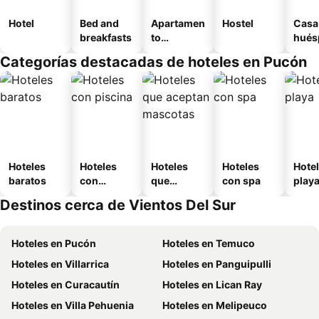
Hotel
Bed and
Apartamen
Hostel
Casa
breakfasts
to
hués
amueblad
Categorías destacadas de hoteles en Pucón
o
Hoteles
Hoteles
Hoteles
Hoteles
Hotel
baratos
con
que
con spa
play
piscina
aceptan
Destinos cerca de Vientos Del Sur
mascotas
Hoteles en Pucón
Hoteles en Temuco
Hoteles en Villarrica
Hoteles en Panguipulli
Hoteles en Curacautín
Hoteles en Lican Ray
Hoteles en Villa Pehuenia
Hoteles en Melipeuco