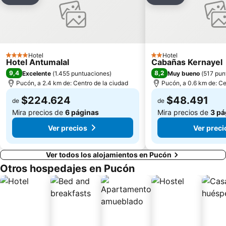
Agregar a favoritos
Agregar a fav
Hotel
Hotel
4 Estrellas
2 Estrellas
Hotel Antumalal
Cabañas Kernayel
9,4
8,2
Excelente
(
1.455 puntuaciones
)
Muy bueno
(
517 pun
Pucón, a 2.4 km de: Centro de la ciudad
Pucón, a 0.6 km de: Ce
$224.624
$48.491
de
de
Mira precios de
6 páginas
Mira precios de
3 pá
Ver precios
Ver preci
Ver todos los alojamientos en Pucón
Otros hospedajes en Pucón