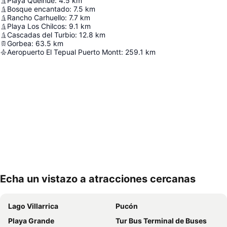
Playa Quelhue
:
4.5
km
Bosque encantado
:
7.5
km
Rancho Carhuello
:
7.7
km
Playa Los Chilcos
:
9.1
km
Cascadas del Turbio
:
12.8
km
Gorbea
:
63.5
km
Aeropuerto El Tepual Puerto Montt
:
259.1
km
Echa un vistazo a atracciones cercanas
Ampliar mapa
Lago Villarrica
Pucón
Playa Grande
Tur Bus Terminal de Buses