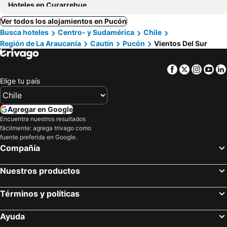
Hoteles en Curarrehue
Ver todos los alojamientos en Pucón
Busca hoteles
Centro- y Sudamérica
Chile
Región de La Araucanía
Cautín
Pucón
Vientos Del Sur
Facebook
Twitter
Insta
Yo
Elige tu país
Agregar en Google
Encuentra nuestros resultados
fácilmente: agrega trivago como
fuente preferida en Google.
Compañía
Nuestros productos
Términos y políticas
Ayuda