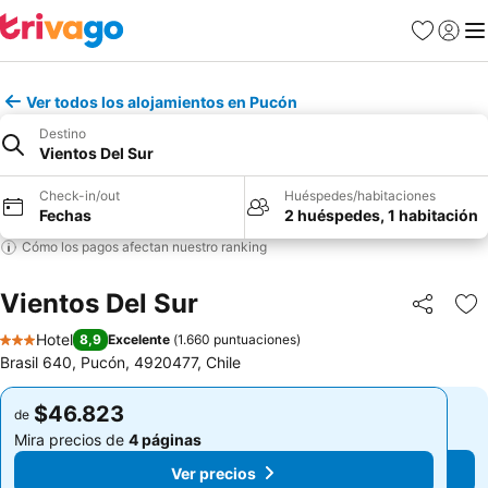
Favoritos
Iniciar 
Me
Ver todos los alojamientos en Pucón
Destino
Vientos Del Sur
Check-in/out
Huéspedes/habitaciones
Fechas
2 huéspedes, 1 habitación
Cómo los pagos afectan nuestro ranking
Vientos Del Sur
Compartir
Ag
Hotel
8,9
Excelente
(
1.660 puntuaciones
)
3 Estrellas
Brasil 640, Pucón, 4920477, Chile
$46.823
$46.823
de
de
Mira precios de
4 páginas
Mira precios de
4 páginas
Ver precios
Ver precios