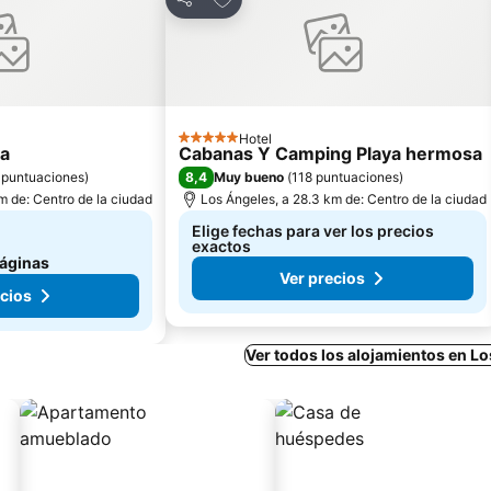
Compartir
Hotel
5 Estrellas
ja
Cabanas Y Camping Playa hermosa
8,4
 puntuaciones
)
Muy bueno
(
118 puntuaciones
)
m de: Centro de la ciudad
Los Ángeles, a 28.3 km de: Centro de la ciudad
Elige fechas para ver los precios
exactos
páginas
Ver precios
ecios
Ver todos los alojamientos en L