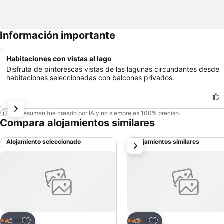
Información importante
Habitaciones con vistas al lago
Disfruta de pintorescas vistas de las lagunas circundantes desde
habitaciones seleccionadas con balcones privados.
Este resumen fue creado por IA y no siempre es 100% preciso.
Compara alojamientos similares
Alojamiento seleccionado
Alojamientos similares
siguiente
Agregar a favoritos
Agregar a favoritos
Hotel
Hotel
2 Estrellas
3 Estrellas