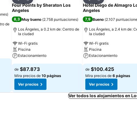
Compartir
Compartir
Four Points by Sheraton Los
Hotel Diego de Almagro L
Angeles
Angeles
ones
)
8,3
7,9
Muy bueno
(
2.758 puntuaciones
)
Bueno
(
2.107 puntuacion
tro de
Los Ángeles, a 0.2 km de: Centro de
Los Ángeles, a 2.4 km de: C
la ciudad
la ciudad
Wi-Fi gratis
Wi-Fi gratis
Piscina
Piscina
Estacionamiento
Estacionamiento
Ver precios
Ver precios
$87.873
$100.425
de
de
Mira precios de
10 páginas
Mira precios de
6 páginas
Ver precios
Ver precios
Ver todos los alojamientos en L