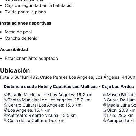
Caja de seguridad en la habitación
TV de pantalla plana
Instalaciones deportivas
Mesa de pool
Cancha de tenis
Accesibilidad
Estacionamiento adaptado
Ubicación
Ruta 5 Sur Km 492, Cruce Perales Los Angeles, Los Ángeles, 44300
Distancia desde Hotel y Cabañas Las Mellizas - Caja Los Andes
Estadio Municipal de Los Ángeles
:
15.2
km
Museo Bibliot
Teatro Municipal de Los Ángeles
:
15.2
km
Curva De Hum
Centro Cultural Los Ángeles
:
15.3
km
Media Luna S
Los Ángeles
:
15.4
km
Gijon
:
20.9
km
Anfiteatro Ricardo Vicuña
:
15.5
km
Laja
:
29.2
km
Casa de La Cultura
:
15.5
km
Aeropuerto El 