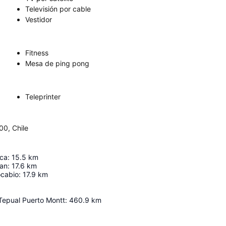
Televisión por cable
Vestidor
Fitness
Mesa de ping pong
Teleprinter
00, Chile
eca
:
15.5
km
an
:
17.6
km
ocabio
:
17.9
km
Tepual Puerto Montt
:
460.9
km