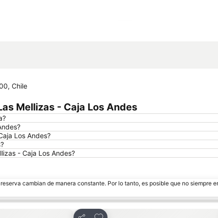
Ampliar mapa
00, Chile
as Mellizas - Caja Los Andes
a?
 Andes?
 Caja Los Andes?
s?
lizas - Caja Los Andes?
e reserva cambian de manera constante. Por lo tanto, es posible que no siempre 
ritos
Agregar a favoritos