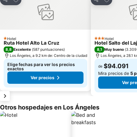
Compartir
Compartir
Hotel
Hotel
1 Estrellas
3 Estrellas
Ruta Hotel Alto La Cruz
Hotel Salto del La
8,8
8,1
Excelente
(
587 puntuaciones
)
Muy bueno
(
3.309
Los Ángeles, a 9.2 km de: Centro de la ciudad
Los Ángeles, a 28.1 k
Elige fechas para ver los precios
$94.091
de
exactos
Mira precios de
5 
Ver precios
Ver pr
Otros hospedajes en Los Ángeles