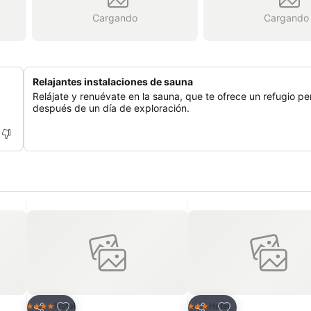
Cargando
Cargando
Relajantes instalaciones de sauna
Relájate y renuévate en la sauna, que te ofrece un refugio pe
después de un día de exploración.
Agregar a favoritos
Agregar a favorit
Hotel
Hotel
4 Estrellas
3 Estrellas