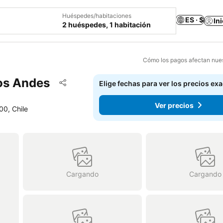
Huéspedes/habitaciones
ES · $
In
2 huéspedes, 1 habitación
Cómo los pagos afectan nues
Los Andes
Agregar a favoritos
Elige fechas para ver los precios ex
Compartir
Ver precios
00, Chile
Cargando
Cargando