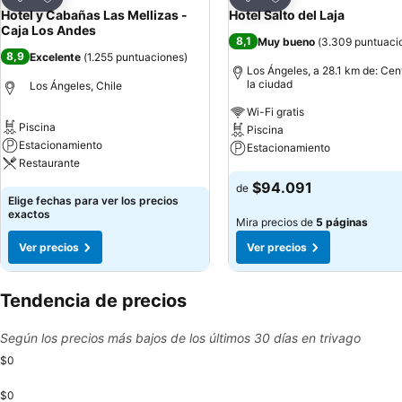
Compartir
Compartir
Hotel y Cabañas Las Mellizas -
Hotel Salto del Laja
Caja Los Andes
8,1
Muy bueno
(
3.309 puntuaci
8,9
Excelente
(
1.255 puntuaciones
)
Los Ángeles, a 28.1 km de: Cen
la ciudad
Los Ángeles, Chile
Wi-Fi gratis
Piscina
Piscina
Estacionamiento
Estacionamiento
Restaurante
Ver precios
$94.091
de
Ver precios
Elige fechas para ver los precios
exactos
Mira precios de
5 páginas
Ver precios
Ver precios
Tendencia de precios
Según los precios más bajos de los últimos 30 días en trivago
$0
$0