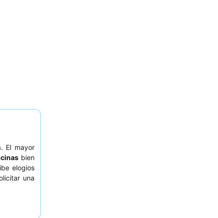
. El mayor
scinas
bien
ibe elogios
licitar una