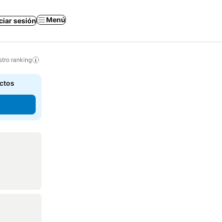
Menú
iciar sesión
tro ranking
actos