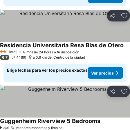
Compartir
Ag
Residencia Universitaria Resa Blas de Otero
Ve
Hotel
Gimnasio 24 horas a tu disposición
Ver precios
2 Estrellas
6,7
4.189
a 0.6 km de: Centro de la ciudad
Elige fechas para ver los precios exactos
Ver precios
Compartir
Ag
Guggenheim Riverview 5 Bedrooms
Ver precios
Hotel
Interiores modernos y limpios
Ver precios