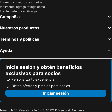
Saint-Jean-de-Luz, Aquitania Hoteles
Irun, País Vasco Hoteles
Encuentra nuestros resultados
fácilmente: agrega trivago como
Hondarribia, País Vasco Hoteles
Baracaldo, País Vasco Hoteles
fuente preferida en Google.
Madrid, Madrid Hoteles
Barcelona, Cataluña Hoteles
Compañía
Sevilla, Andalucía Hoteles
Valencia, Comunidad Valenciana Hoteles
Nuestros productos
Málaga, Andalucía Hoteles
Granada, Andalucía Hoteles
Palma, Islas Baleares Hoteles
Términos y políticas
Ayuda
Inicia sesión y obtén beneficios
exclusivos para socios
Personaliza tu experiencia
Obtén ofertas y precios para socios
Iniciar sesión
trivago N.V.
, Kesselstraße 5 – 7, 40221 Düsseldorf, Alemania