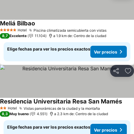
Meliá Bilbao
Ver precios
Hotel
Piscina climatizada semicubierta con vistas
Ver precios
5 Estrellas
8,7
Excelente
11.104
a 1.9 km de: Centro de la ciudad
Elige fechas para ver los precios exactos
Ver precios
Compartir
Ag
Residencia Universitaria Resa San Mamés
Ver p
Hotel
Vistas panorámicas de la ciudad y la montaña
Ver precios
2 Estrellas
8,3
Muy bueno
4.551
a 2.3 km de: Centro de la ciudad
Elige fechas para ver los precios exactos
Ver precios