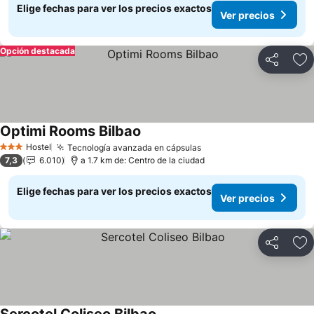
Elige fechas para ver los precios exactos
Ver precios
Opción destacada
Compartir
Ag
Optimi Rooms Bilbao
Ver precios
Hostel
Tecnología avanzada en cápsulas
Ver precios
3 Estrellas
7,3
6.010
a 1.7 km de: Centro de la ciudad
Elige fechas para ver los precios exactos
Ver precios
Compartir
Ag