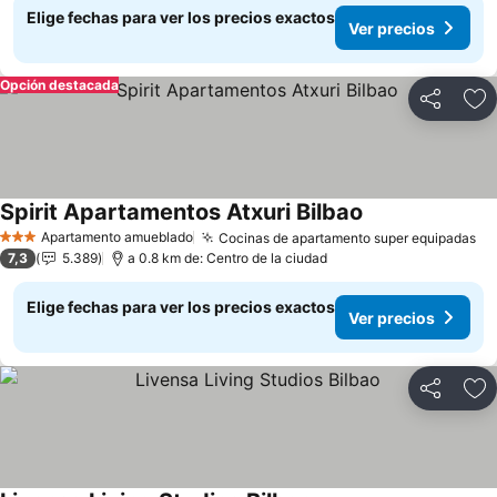
Elige fechas para ver los precios exactos
Ver precios
Opción destacada
Compartir
Ag
Spirit Apartamentos Atxuri Bilbao
Ver precios
Apartamento amueblado
Cocinas de apartamento super equipadas
Ve
3 Estrellas
7,3
5.389
a 0.8 km de: Centro de la ciudad
Elige fechas para ver los precios exactos
Ver precios
Compartir
Ag