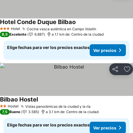
Hotel Conde Duque Bilbao
Ver precios
Hotel
Cocina vasca auténtica en Campo Volatín
Ver precios
3 Estrellas
8,5
Excelente
6.887
a 1.1 km de: Centro de la ciudad
Elige fechas para ver los precios exactos
Ver precios
Compartir
Ag
Bilbao Hostel
Ver precios
Hostel
Vistas panorámicas de la ciudad y la ría
Ver precios
2 Estrellas
7,5
Bueno
3.585
a 3.1 km de: Centro de la ciudad
Elige fechas para ver los precios exactos
Ver precios