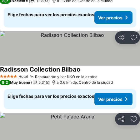
8,7
Excelente
12.803
a 1.3 km de: Centro de la ciudad
Elige fechas para ver los precios exactos
Ver precios
Compartir
Ag
Radisson Collection Bilbao
Ver precios
Hotel
Restaurante y bar NKO en la azotea
Ver precios
5 Estrellas
8,2
Muy bueno
5.315
a 0.6 km de: Centro de la ciudad
Elige fechas para ver los precios exactos
Ver precios
Compartir
Ag