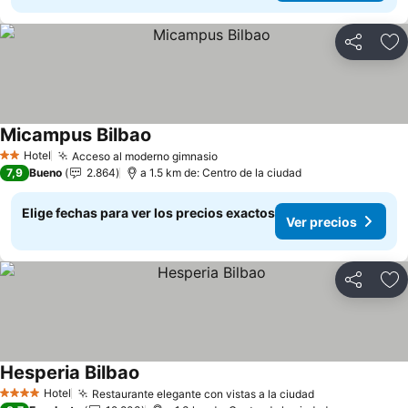
Compartir
Ag
Micampus Bilbao
Ver precios
Hotel
Acceso al moderno gimnasio
Ver precios
2 Estrellas
7,9
Bueno
2.864
a 1.5 km de: Centro de la ciudad
Elige fechas para ver los precios exactos
Ver precios
Compartir
Ag
Hesperia Bilbao
Ver precios
Hotel
Restaurante elegante con vistas a la ciudad
Ver precios
4 Estrellas