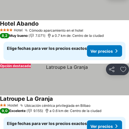
Hotel Abando
Ver precios
Hotel
Cómodo aparcamiento en el hotel
Ver precios
4 Estrellas
8,2
Muy bueno
7.071
a 0.7 km de: Centro de la ciudad
Elige fechas para ver los precios exactos
Ver precios
Opción destacada
Compartir
Ag
Latroupe La Granja
Ver precios
Hostel
Ubicación céntrica privilegiada en Bilbao
Ver precios
2 Estrellas
9,0
Excelente
9.155
a 0.6 km de: Centro de la ciudad
Elige fechas para ver los precios exactos
Ver precios