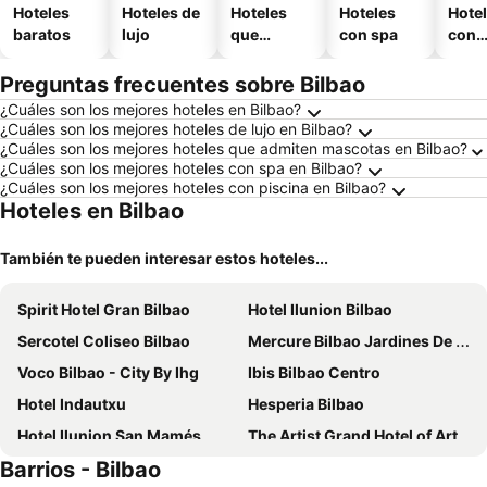
Hoteles
Hoteles de
Hoteles
Hoteles
Hote
baratos
lujo
que
con spa
con
aceptan
esta
mascotas
mien
Preguntas frecuentes sobre Bilbao
¿Cuáles son los mejores hoteles en Bilbao?
¿Cuáles son los mejores hoteles de lujo en Bilbao?
¿Cuáles son los mejores hoteles que admiten mascotas en Bilbao?
¿Cuáles son los mejores hoteles con spa en Bilbao?
¿Cuáles son los mejores hoteles con piscina en Bilbao?
Hoteles en Bilbao
También te pueden interesar estos hoteles...
Spirit Hotel Gran Bilbao
Hotel Ilunion Bilbao
Sercotel Coliseo Bilbao
Mercure Bilbao Jardines De Albia
Voco Bilbao - City By Ihg
Ibis Bilbao Centro
Hotel Indautxu
Hesperia Bilbao
Hotel Ilunion San Mamés
The Artist Grand Hotel of Art
Barrios - Bilbao
Hotel Bilbi
NH Collection Villa de Bilbao