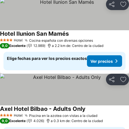
Compartir
Ag
Hotel Ilunion San Mamés
Ver precios
Hotel
Cocina española con diversas opciones
Ver precios
4 Estrellas
9,0
Excelente
12.989
a 2.2 km de: Centro de la ciudad
Elige fechas para ver los precios exactos
Ver precios
Compartir
Ag
Axel Hotel Bilbao - Adults Only
Ver precios
Hotel
Piscina en la azotea con vistas a la ciudad
Ver precios
4 Estrellas
9,0
Excelente
4.026
a 0.3 km de: Centro de la ciudad