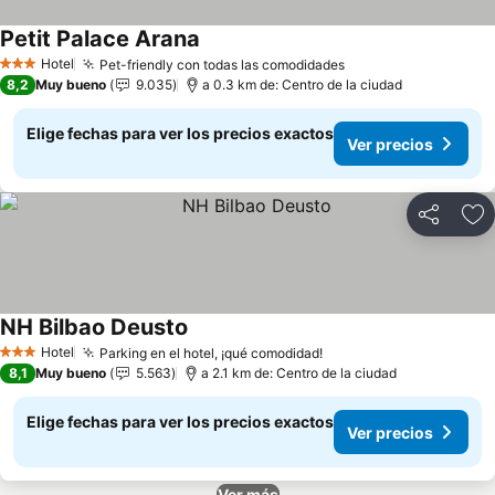
Petit Palace Arana
Ver precios
Hotel
Pet-friendly con todas las comodidades
Ver precios
3 Estrellas
8,2
Muy bueno
9.035
a 0.3 km de: Centro de la ciudad
Elige fechas para ver los precios exactos
Ver precios
Compartir
Ag
NH Bilbao Deusto
Ver precios
Hotel
Parking en el hotel, ¡qué comodidad!
Ver precios
3 Estrellas
8,1
Muy bueno
5.563
a 2.1 km de: Centro de la ciudad
Elige fechas para ver los precios exactos
Ver precios
Ver más