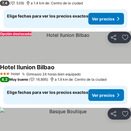
7,4
539
a 1.4 km de: Centro de la ciudad
Elige fechas para ver los precios exactos
Ver precios
Opción destacada
Compartir
Ag
Hotel Ilunion Bilbao
Ver precios
Hotel
Gimnasio 24 horas bien equipado
Ver precios
3 Estrellas
8,2
Muy bueno
16.895
a 1.9 km de: Centro de la ciudad
Elige fechas para ver los precios exactos
Ver precios
Compartir
Ag