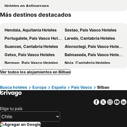
Hoteles en Astigarraga
Monumento a Juan de la Cosa
Hospedium Hotel Sky Blu Loiu
Hotel Tuul Etxea
Más destinos destacados
Hotel Puerta de Bilbao
Travelodge Bilbao Sestao
Hotel Artaza
Petit Palace Tamarises
Hendaia, Aquitania Hoteles
Sestao, País Vasco Hoteles
Portugalete, País Vasco Hoteles
Laredo, Cantabria Hoteles
Suances, Cantabria Hoteles
Alonsotegi, País Vasco Hoteles
Getxo, País Vasco Hoteles
Balmaseda, País Vasco Hoteles
Bermeo, País Vasco Hoteles
Noja, Cantabria Hoteles
Medio Cudeyo, Cantabria Hoteles
Urnieta, País Vasco Hoteles
Ver todos los alojamientos en Bilbao
Zamudio, País Vasco Hoteles
Loiu, País Vasco Hoteles
Busca hoteles
Europa
España
País Vasco
Bilbao
Galdakao, País Vasco Hoteles
Munguía, País Vasco Hoteles
Galdames, País Vasco Hoteles
Mundaka, País Vasco Hoteles
Facebook
Twitter
Insta
Yo
Durango, País Vasco Hoteles
Castro Urdiales, Cantabria Hoteles
Elige tu país
San Sebastián, País Vasco Hoteles
Pamplona, Navarra Hoteles
Logroño, La Rioja Hoteles
Vitoria, País Vasco Hoteles
Agregar en Google