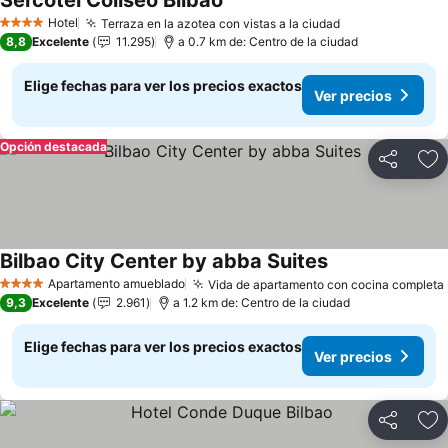
Sercotel Coliseo Bilbao
Ver precios
Hotel
Terraza en la azotea con vistas a la ciudad
Ver precios
4 Estrellas
8,8
Excelente
11.295
a 0.7 km de: Centro de la ciudad
Elige fechas para ver los precios exactos
Ver precios
Opción destacada
Compartir
Ag
Bilbao City Center by abba Suites
Ver precios
Apartamento amueblado
Vida de apartamento con cocina completa
4 Estrellas
9,3
Excelente
2.961
a 1.2 km de: Centro de la ciudad
Elige fechas para ver los precios exactos
Ver precios
Compartir
Ag