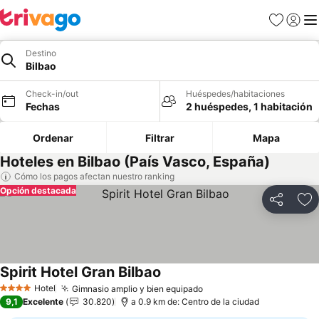
Favoritos
Iniciar 
Me
Destino
Bilbao
Check-in/out
Huéspedes/habitaciones
Fechas
2 huéspedes, 1 habitación
Ordenar
Filtrar
Mapa
Hoteles en Bilbao (País Vasco, España)
Cómo los pagos afectan nuestro ranking
Opción destacada
Compartir
Ag
Spirit Hotel Gran Bilbao
Ver precios
Hotel
Gimnasio amplio y bien equipado
Ver precios
4 Estrellas
9,1
Excelente
30.820
a 0.9 km de: Centro de la ciudad