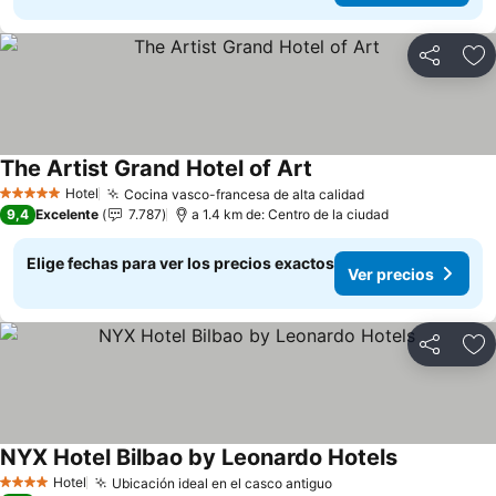
Compartir
Ag
The Artist Grand Hotel of Art
Ver precios
Hotel
Cocina vasco-francesa de alta calidad
Ver precios
5 Estrellas
9,4
Excelente
7.787
a 1.4 km de: Centro de la ciudad
Elige fechas para ver los precios exactos
Ver precios
Compartir
Ag
NYX Hotel Bilbao by Leonardo Hotels
Ver precios
Hotel
Ubicación ideal en el casco antiguo
Ver precios
4 Estrellas