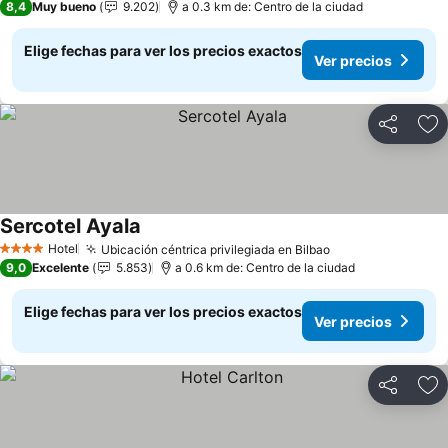
8,4
Muy bueno
9.202
a 0.3 km de: Centro de la ciudad
Elige fechas para ver los precios exactos
Ver precios
Compartir
Ag
Sercotel Ayala
Ver precios
Hotel
Ubicación céntrica privilegiada en Bilbao
Ver precios
4 Estrellas
9,0
Excelente
5.853
a 0.6 km de: Centro de la ciudad
Elige fechas para ver los precios exactos
Ver precios
Compartir
Ag