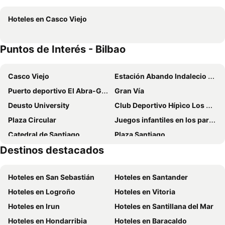
Holiday Inn Express Bilbao By Ihg
Hotel Conde Duque Bilbao
Hoteles en Casco Viejo
Micampus Bilbao
Barceló Bilbao Nervión
BYPILLOW Amari
Puente Colgante Boutique Hotel
Puntos de Interés - Bilbao
Hotel Abando
Residencia Universitaria Resa Blas de Otero
Silken Sirimiri
NYX Hotel Bilbao by Leonardo Hotels
Casco Viejo
Estación Abando Indalecio Prieto
Occidental Bilbao
Radisson Collection Bilbao
Puerto deportivo El Abra-Getxo
Gran Vía
Petit Palace Arana
Abba Euskalduna Hotel
Deusto University
Club Deportivo Hípìco Los Amigos del Caballo
Hotel Zenit Bilbao
Hotel Miro
Plaza Circular
Juegos infantiles en los parques
Hotel Naval Sestao
Ibis Budget Bilbao Barakaldo
Catedral de Santiago
Plaza Santiago
ibis Bilbao Barakaldo
Axel Hotel Bilbao - Adults Only
Destinos destacados
El Portal de Zamudio
Atxuri
Líbere Bilbao La Vieja
Meliá Bilbao
Achuri
Plaza Nueva
Residencia Universitaria Resa San Mamés
Sercotel Ayala
Hoteles en San Sebastián
Hoteles en Santander
Altamira
Poblado minero de la Arboleda
Hotel Carlton
Hotel Lidar
Hoteles en Logroño
Hoteles en Vitoria
Puerto La Gallarda
Puerto de Bilbao
Sercotel Arenal Bilbao
Room Select Bilbao
Hoteles en Irun
Hoteles en Santillana del Mar
San Antonio
Estación de Santander
Hotel Artetxe
Hotel Artxanda
Hoteles en Hondarribia
Hoteles en Baracaldo
Museo Plasentia Butron
Begoña
Hotel Ria de Bilbao
Hotel Artea Errota