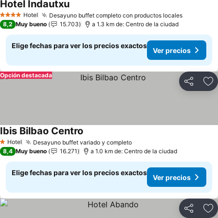
Hotel Indautxu
Ver precios
Hotel
Desayuno buffet completo con productos locales
Ver preci
4 Estrellas
8,2
Muy bueno
15.703
a 1.3 km de: Centro de la ciudad
Elige fechas para ver los precios exactos
Ver precios
Opción destacada
Compartir
Ag
Ibis Bilbao Centro
Ver precios
Hotel
Desayuno buffet variado y completo
Ver precios
1 Estrellas
8,4
Muy bueno
16.271
a 1.0 km de: Centro de la ciudad
Elige fechas para ver los precios exactos
Ver precios
Compartir
Ag