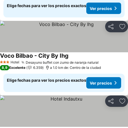
Elige fechas para ver los precios exactos
Ver precios
Compartir
Ag
Voco Bilbao - City By Ihg
Ver precios
Hotel
Desayuno buffet con zumo de naranja natural
Ver precios
3 Estrellas
8,9
Excelente
6.359
a 1.0 km de: Centro de la ciudad
Elige fechas para ver los precios exactos
Ver precios
Compartir
Ag