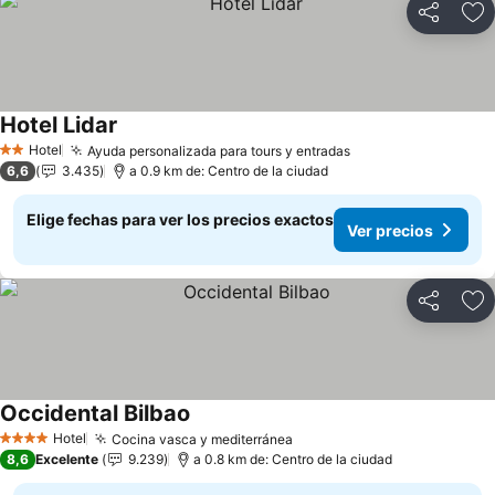
Compartir
Ag
Hotel Lidar
Ver precios
Hotel
Ayuda personalizada para tours y entradas
Ver precios
2 Estrellas
6,6
3.435
a 0.9 km de: Centro de la ciudad
Elige fechas para ver los precios exactos
Ver precios
Compartir
Ag
Occidental Bilbao
Ver precios
Hotel
Cocina vasca y mediterránea
Ver precios
4 Estrellas
8,6
Excelente
9.239
a 0.8 km de: Centro de la ciudad