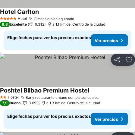
Hotel Carlton
Ver precios
Hotel
Gimnasio bien equipado
Ver precios
5 Estrellas
8,8
Excelente
9.312
a 1.1 km de: Centro de la ciudad
Elige fechas para ver los precios exactos
Ver precios
Compartir
Ag
Poshtel Bilbao Premium Hostel
Ver precios
Hostel
Bar y restaurante urbano con platos locales
Ver precios
2 Estrellas
7,9
Bueno
3.692
a 1.3 km de: Centro de la ciudad
Elige fechas para ver los precios exactos
Ver precios