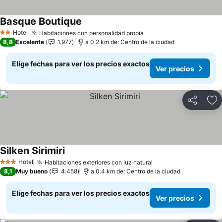
Basque Boutique
Ver precios
Hotel
Habitaciones con personalidad propia
Ver precios
2 Estrellas
8,8
Excelente
1.977
a 0.2 km de: Centro de la ciudad
Elige fechas para ver los precios exactos
Ver precios
Compartir
Ag
Silken Sirimiri
Ver precios
Hotel
Habitaciones exteriores con luz natural
Ver precios
3 Estrellas
8,1
Muy bueno
4.458
a 0.4 km de: Centro de la ciudad
Elige fechas para ver los precios exactos
Ver precios